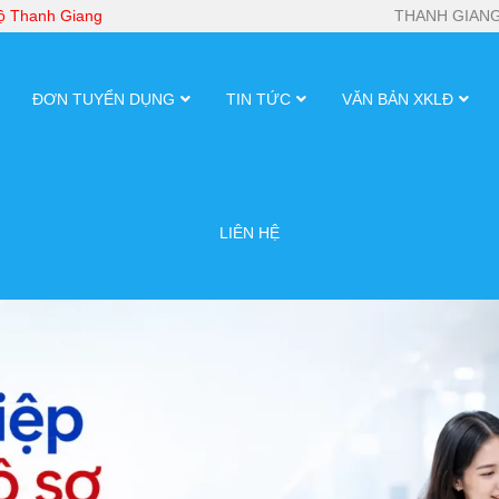
bộ Thanh Giang
THANH GIANG
ĐƠN TUYỂN DỤNG
TIN TỨC
VĂN BẢN XKLĐ
LIÊN HỆ