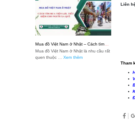
Liên hệ
Mua đồ Việt Nam ở Nhật – Cách tìm
mua tiện lợi, tiết kiệm cho người xa quê
Mua đồ Việt Nam ở Nhật là nhu cầu rất
quen thuộc …
Xem thêm
Tham k
H
V
B
K
Đ