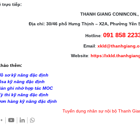
 trực tiếp:
THANH GIANG CONINCON.,
Địa chỉ: 30/46 phố Hưng Thịnh – X2A, Phường Yên 
091 858 223
Hotline
:
Email
:
xkld@thanhgiang.
Website
:
https://xkld.thanhgian
hảo thêm:
ồ sơ kỹ năng đặc định
isa kỹ năng đặc định
ản ghi nhớ hợp tác MOC
ỳ thi kỹ năng đặc định
ơn hàng kỹ năng đặc định
Tuyển dụng nhân sự nội bộ Thanh Gia