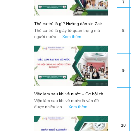
7
Thẻ cư trú là gì? Hướng dẫn xin Zairyu
Card tại Nhật chi tiết nhất
Thẻ cư trú là giấy tờ quan trọng mà
8
người nước …
Xem thêm
9
Việc làm sau khi về nước – Cơ hội cho
lao động từng đi Nhật
Việc làm sau khi về nước là vấn đề
được nhiều lao …
Xem thêm
10