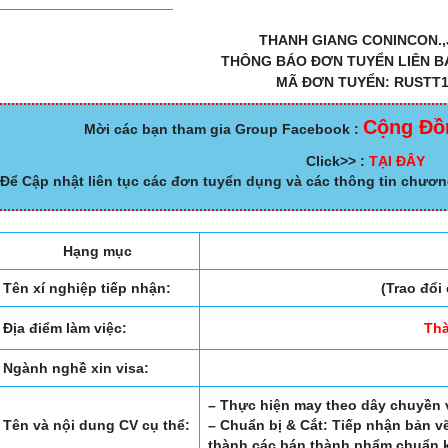
THANH GIANG CONINCON.,
THÔNG BÁO ĐƠN TUYỂN LIÊN 
MÃ ĐƠN TUYỂN: RUSTT1
Cộng Đồ
Mời các bạn tham gia Group Facebook :
Click>> :
TẠI ĐÂY
Để Cập nhật liên tục các đơn tuyển dụng và các thông tin chươn
Hạng mục
Tên xí nghiệp tiếp nhận:
(Trao đổi
Địa điểm làm việc:
Th
Ngành nghề xin visa:
– Thực hiện may theo dây chuyền 
Tên và nội dung CV cụ thể:
– Chuẩn bị & Cắt: Tiếp nhận bản vẽ
thành các bán thành phẩm chuẩn 