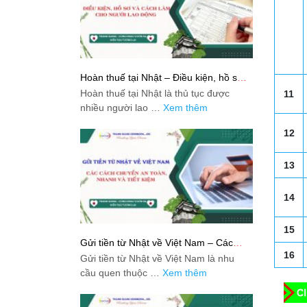
Hoàn thuế tại Nhật – Điều kiện, hồ sơ
và cách làm cho người lao động
Hoàn thuế tại Nhật là thủ tục được
11
nhiều người lao …
Xem thêm
12
13
14
15
Gửi tiền từ Nhật về Việt Nam – Các
cách chuyển an toàn, nhanh và tiết
16
Gửi tiền từ Nhật về Việt Nam là nhu
kiệm
cầu quen thuộc …
Xem thêm