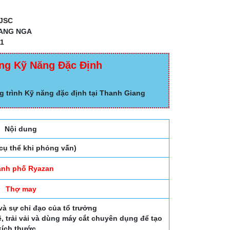
JSC
BANG NGA
1
ng Kỹ Năng Đặc Định
g trình Kỹ năng đặc định tại Thanh Giang
Nội dung
 cụ thể khi phỏng vấn)
ành phố Ryazan
Thợ may
và sự chỉ đạo của tổ trưởng
, trải vải và dùng máy cắt chuyên dụng để tạo
kích thước