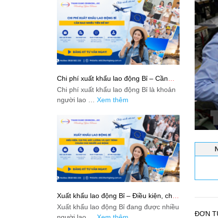
Chi phí xuất khẩu lao động Bỉ – Cần
bao nhiêu tiền để đi?
Chi phí xuất khẩu lao động Bỉ là khoản
người lao …
Xem thêm
Xuất khẩu lao động Bỉ – Điều kiện, chi
phí, mức lương và quy trình chuẩn cho
Xuất khẩu lao động Bỉ đang được nhiều
người lao động
ĐƠN T
người lao …
Xem thêm