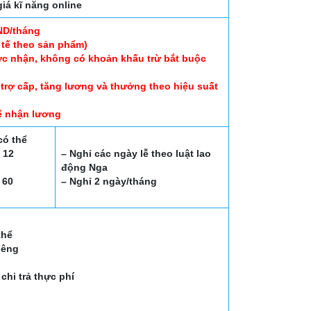
iá kĩ năng online
ND/tháng
 tế theo sản phẩm)
ực nhận, không có khoản khấu trừ bắt buộc
 trợ cấp, tăng lương và thưởng theo hiệu suất
ể nhận lương
có thể
 12
– Nghỉ các ngày lễ theo luật lao
động Nga
 60
– Nghỉ 2 ngày/tháng
thể
iêng
chi trả thực phí