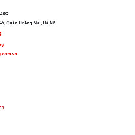
 JSC
Sở, Quận Hoàng Mai, Hà Nội
3
org
g.com.vn
ng