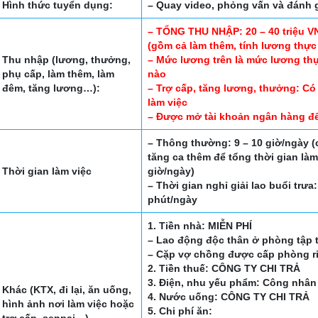
Hình thức tuyển dụng:
– Quay video, phỏng vấn và đánh g
– TỔNG THU NHẬP: 20 – 40 triệu V
(gồm cả làm thêm, tính lương thực
Thu nhập (lương, thưởng,
– Mức lương trên là mức lương th
phụ cấp, làm thêm, làm
nào
đêm, tăng lương…):
– Trợ cấp, tăng lương, thưởng: Có
làm việc
– Được mở tài khoản ngân hàng đ
– Thông thường: 9 – 10 giờ/ngày (
tăng ca thêm để tổng thời gian làm
Thời gian làm việc
giờ/ngày)
– Thời gian nghỉ giải lao buổi trưa:
phút/ngày
1. Tiền nhà: MIỄN PHÍ
– Lao động độc thân ở phòng tập 
– Cặp vợ chồng được cấp phòng r
2. Tiền thuế: CÔNG TY CHI TRẢ
3. Điện, nhu yếu phẩm: Công nhân 
Khác (KTX, đi lại, ăn uống,
4. Nước uống: CÔNG TY CHI TRẢ
hình ảnh nơi làm việc hoặc
5. Chi phí ăn:
trợ cấp, senpai…)