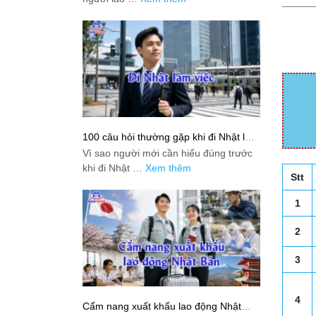
100 câu hỏi thường gặp khi đi Nhật làm
việc: Giải đáp thật dễ hiểu cho người
Vì sao người mới cần hiểu đúng trước
mới bắt đầu
khi đi Nhật …
Xem thêm
Stt
1
2
3
4
Cẩm nang xuất khẩu lao động Nhật