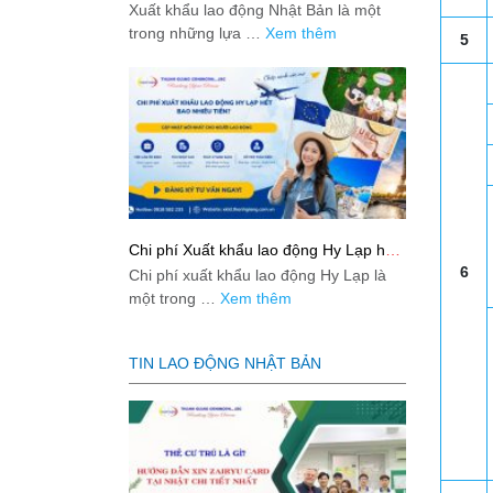
Bản từ A-Z
Xuất khẩu lao động Nhật Bản là một
trong những lựa …
Xem thêm
5
Chi phí Xuất khẩu lao động Hy Lạp hết
bao nhiêu tiền? Cập nhật mới nhất
6
Chi phí xuất khẩu lao động Hy Lạp là
2026
một trong …
Xem thêm
TIN LAO ĐỘNG NHẬT BẢN