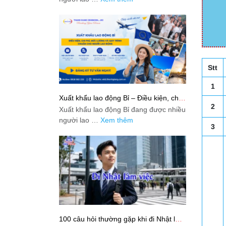
Stt
1
Xuất khẩu lao động Bỉ – Điều kiện, chi
phí, mức lương và quy trình chuẩn cho
2
Xuất khẩu lao động Bỉ đang được nhiều
người lao động
người lao …
Xem thêm
3
100 câu hỏi thường gặp khi đi Nhật làm