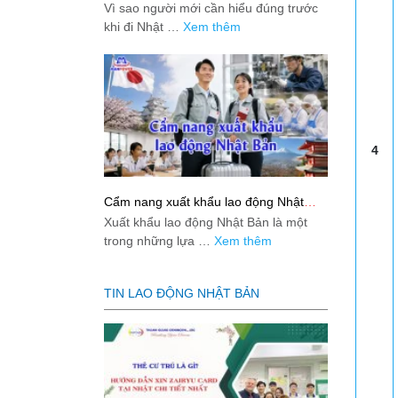
việc: Giải đáp thật dễ hiểu cho người
Vì sao người mới cần hiểu đúng trước
mới bắt đầu
khi đi Nhật …
Xem thêm
4
Cẩm nang xuất khẩu lao động Nhật
Bản từ A-Z
Xuất khẩu lao động Nhật Bản là một
trong những lựa …
Xem thêm
TIN LAO ĐỘNG NHẬT BẢN