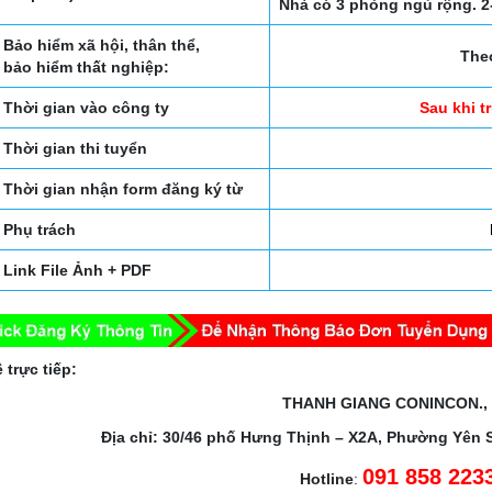
Nhà có 3 phòng ngủ rộng. 2
Bảo hiểm xã hội, thân thể,
The
bảo hiểm thất nghiệp:
Thời gian vào công ty
Sau khi t
Thời gian thi tuyển
Thời gian nhận form đăng ký từ
Phụ trách
Link File Ảnh + PDF
 trực tiếp:
THANH GIANG CONINCON.,
Địa chỉ: 30/46 phố Hưng Thịnh – X2A, Phường Yên 
091 858 223
Hotline
: