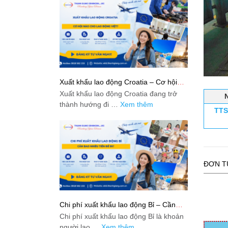
Xuất khẩu lao động Croatia – Cơ hội
nào cho lao động Việt?
Xuất khẩu lao động Croatia đang trở
thành hướng đi …
Xem thêm
TTS
ĐƠN T
Chi phí xuất khẩu lao động Bỉ – Cần
bao nhiêu tiền để đi?
Chi phí xuất khẩu lao động Bỉ là khoản
người lao …
Xem thêm