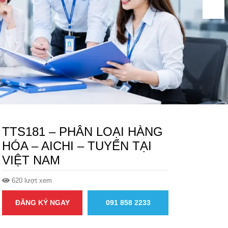
TTS181 – PHÂN LOẠI HÀNG
HÓA – AICHI – TUYỂN TẠI
VIỆT NAM
620 lượt xem
ĐĂNG KÝ NGAY
091 858 2233