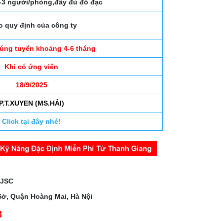
-3 người/phòng,đầy đủ đồ đạc
o quy định của công ty
rúng tuyển khoảng 4-6 tháng
Khi có ứng viên
18/9/2025
P.T.XUYEN (MS.HẢI)
Click tại đây nhé!
 JSC
Sở, Quận Hoàng Mai, Hà Nội
3