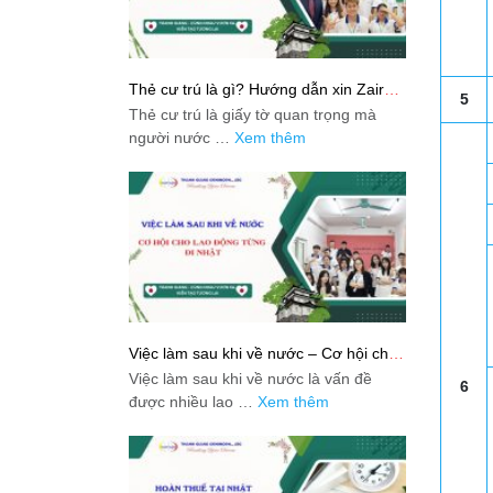
Thẻ cư trú là gì? Hướng dẫn xin Zairyu
5
Card tại Nhật chi tiết nhất
Thẻ cư trú là giấy tờ quan trọng mà
người nước …
Xem thêm
Việc làm sau khi về nước – Cơ hội cho
lao động từng đi Nhật
Việc làm sau khi về nước là vấn đề
6
được nhiều lao …
Xem thêm