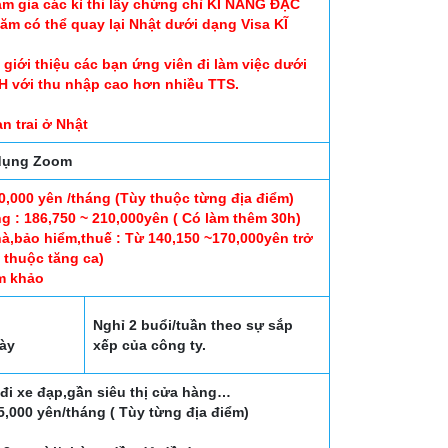
am gia các kì thi lấy chứng chỉ KĨ NĂNG ĐẶC
năm có thể quay lại Nhật dưới dạng Visa KĨ
iới thiệu các bạn ứng viên đi làm việc dưới
H với thu nhập cao hơn nhiều TTS.
n trai ở Nhật
 dụng Zoom
,000 yên /tháng (Tùy thuộc từng địa điểm)
 : 186,750 ~ 210,000yên ( Có làm thêm 30h)
hà,bảo hiểm,thuế : Từ 140,150 ~170,000yên trở
ụ thuộc tăng ca)
m khảo
Nghỉ 2 buổi/tuần theo sự sắp
gày
xếp của công ty.
 đi xe đạp,gần siêu thị cửa hàng…
,000 yên/tháng ( Tùy từng địa điểm)