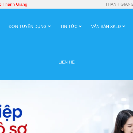
bộ Thanh Giang
THANH GIANG
ĐƠN TUYỂN DỤNG
TIN TỨC
VĂN BẢN XKLĐ
LIÊN HỆ