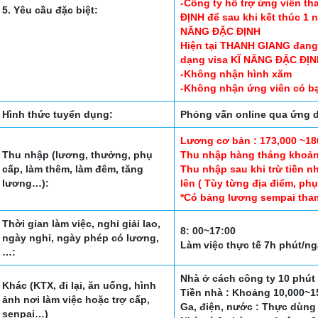
-Công ty hỗ trợ ứng viên th
5. Yêu cầu đặc biệt:
ĐỊNH để sau khi kết thúc 1 
NĂNG ĐẶC ĐỊNH
Hiện tại THANH GIANG đang g
dạng visa KĨ NĂNG ĐẶC ĐỊN
-Không nhận hình xăm
-Không nhận ứng viên có bạ
Hình thức tuyển dụng:
Phỏng vấn online qua ứng
Lương cơ bản : 173,000 ~180
Thu nhập (lương, thưởng, phụ
Thu nhập hàng tháng khoảng
cấp, làm thêm, làm đêm, tăng
Thu nhập sau khi trừ tiền n
lương…):
lên ( Tùy từng địa điểm, ph
*Có bảng lương sempai tha
Thời gian làm việc, nghỉ giải lao,
8: 00~17:00
ngày nghỉ, ngày phép có lương,
Làm việc thực tế 7h phút/n
…:
Nhà ở cách công ty 10 phút
Khác (KTX, đi lại, ăn uống, hình
Tiền nhà : Khoảng 10,000~15
ảnh nơi làm việc hoặc trợ cấp,
Ga, điện, nước : Thực dùng
senpai…)