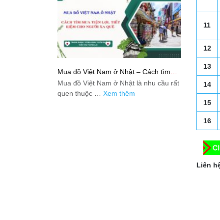
11
12
13
Mua đồ Việt Nam ở Nhật – Cách tìm
mua tiện lợi, tiết kiệm cho người xa quê
Mua đồ Việt Nam ở Nhật là nhu cầu rất
14
quen thuộc …
Xem thêm
15
16
Liên hệ