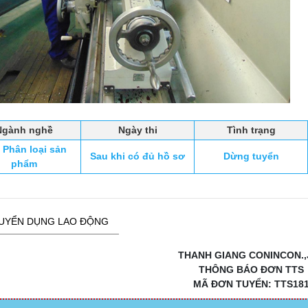
Ngành nghề
Ngày thi
Tình trạng
 Phân loại sản
Sau khi có đủ hồ sơ
Dừng tuyển
phẩm
UYỂN DỤNG LAO ĐỘNG
THANH GIANG CONINCON.,
THÔNG BÁO ĐƠN TTS
MÃ ĐƠN TUYỂN: TTS18