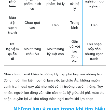
phổ
nghiệp, ngư
phẩm, dịch
phẩm, hộ lý
tử, hộ
biến
nghiệp
vụ
lý
Mức
độ
Chưa quá
Trung
Cao
Cao
cạnh
cao
bình
tranh
Gần
Trải
Thu nhập
gũi với
nghiệm
Môi trường
Môi trường
hấp dẫn
lao
quốc
châu Âu
kỷ luật cao
nhưng cạnh
động
tế
tranh
Việt
Nhìn chung, xuất khẩu lao động Hy Lạp phù hợp với những lao
động muốn tìm kiếm cơ hội làm việc tại châu Âu, không muốn
cạnh tranh quá gay gắt như một số thị trường truyền thống. Tuy
nhiên, người lao động vẫn cần cân nhắc kỹ giữa chi phí, mức thu
nhập, quyền lợi và khả năng thích nghi trước khi lựa chọn.
Những lưu ý quan trọng khi tìm hiểu