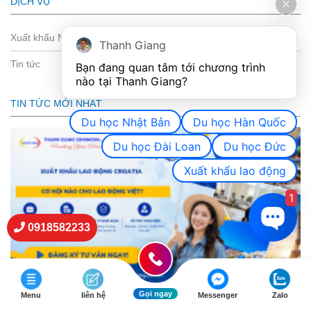
DỊCH VỤ
Xuất khẩu Nhật Bản
Thanh Giang
Tin tức
Bạn đang quan tâm tới chương trình 
nào tại Thanh Giang? 
TIN TỨC MỚI NHẤT
Du học Nhật Bản
Du học Hàn Quốc
Du học Đài Loan
Du học Đức
Xuất khẩu lao động
1
0918582233
Gọi ngay
Menu
liên hệ
Messenger
Zalo
Xuất khẩu lao động Croatia – Cơ hội nào cho lao động Việt?