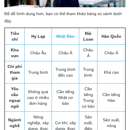
Để dễ hình dung hơn, bạn có thể tham khảo bảng so sánh dưới
đây:
Tiêu
Đài
Hy Lạp
Nhật Bản
Hàn Quốc
chí
Loan
Khu
Châu
Châu Âu
Châu Á
Châu Á
vực
Á
Chi phí
Trung bình
Trung
tham
Trung bình
Khá cao
đến cao
bình
gia
Yêu
Cần
Không quá
Cần tiếng
cầu
tiếng
Cần tiếng
cao ở nhiều
Nhật cơ
ngoại
Trung
Hàn
đơn hàng
bản
ngữ
cơ bản
Nông
Sản
Ngành
Sản xuất,
nghiệp, xây
Cơ khí, xây
xuất,
nghề
nông
dựng, thực
dựng, thực
điện