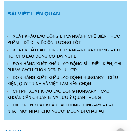
BÀI VIẾT LIÊN QUAN
XUẤT KHẨU LAO ĐỘNG LITVA NGÀNH CHẾ BIẾN THỰC
PHẨM – DỄ ĐI, VIỆC ỔN, LƯƠNG TỐT
XUẤT KHẨU LAO ĐỘNG LITVA NGÀNH XÂY DỰNG – CƠ
HỘI CHO LAO ĐỘNG CÓ TAY NGHỀ
ĐƠN HÀNG XUẤT KHẨU LAO ĐỘNG BỈ – ĐIỀU KIỆN, CHI
PHÍ VÀ CÁCH CHỌN ĐƠN PHÙ HỢP
ĐƠN HÀNG XUẤT KHẨU LAO ĐỘNG HUNGARY – ĐIỀU
KIỆN, QUY TRÌNH VÀ VIỆC LÀM NÊN CHỌN
CHI PHÍ XUẤT KHẨU LAO ĐỘNG HUNGARY – CÁC
KHOẢN CẦN CHUẨN BỊ VÀ LƯU Ý QUAN TRỌNG
ĐIỀU KIỆN XUẤT KHẨU LAO ĐỘNG HUNGARY – CẬP
NHẬT MỚI NHẤT CHO NGƯỜI MUỐN ĐI CHÂU ÂU