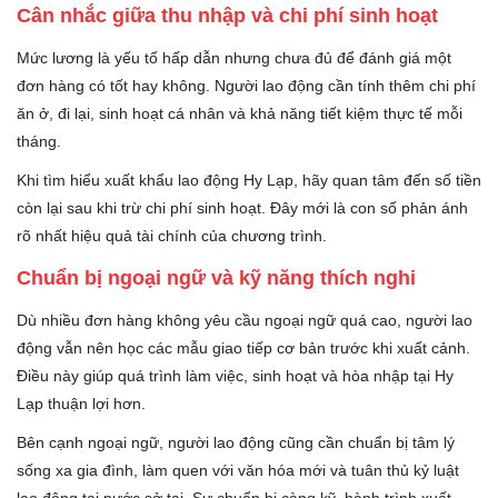
Cân nhắc giữa thu nhập và chi phí sinh hoạt
Mức lương là yếu tố hấp dẫn nhưng chưa đủ để đánh giá một
đơn hàng có tốt hay không. Người lao động cần tính thêm chi phí
ăn ở, đi lại, sinh hoạt cá nhân và khả năng tiết kiệm thực tế mỗi
tháng.
Khi tìm hiểu xuất khẩu lao động Hy Lạp, hãy quan tâm đến số tiền
còn lại sau khi trừ chi phí sinh hoạt. Đây mới là con số phản ánh
rõ nhất hiệu quả tài chính của chương trình.
Chuẩn bị ngoại ngữ và kỹ năng thích nghi
Dù nhiều đơn hàng không yêu cầu ngoại ngữ quá cao, người lao
động vẫn nên học các mẫu giao tiếp cơ bản trước khi xuất cảnh.
Điều này giúp quá trình làm việc, sinh hoạt và hòa nhập tại Hy
Lạp thuận lợi hơn.
Bên cạnh ngoại ngữ, người lao động cũng cần chuẩn bị tâm lý
sống xa gia đình, làm quen với văn hóa mới và tuân thủ kỷ luật
lao động tại nước sở tại. Sự chuẩn bị càng kỹ, hành trình xuất