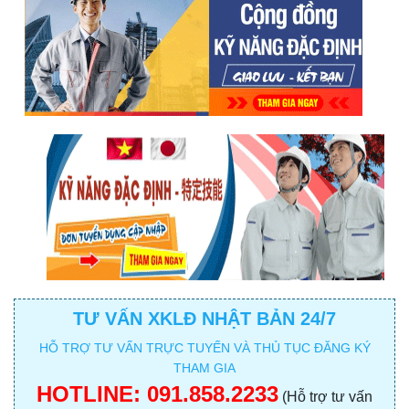
TƯ VẤN XKLĐ NHẬT BẢN 24/7
HỖ TRỢ TƯ VẤN TRỰC TUYẾN VÀ THỦ TỤC ĐĂNG KÝ
THAM GIA
HOTLINE:
091.858.2233
(Hỗ trợ tư vấn