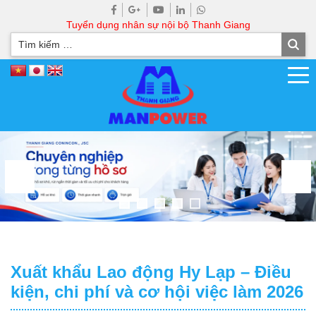
Tuyển dụng nhân sự nội bộ Thanh Giang
Xuất khẩu Lao động Hy Lạp – Điều
kiện, chi phí và cơ hội việc làm 2026