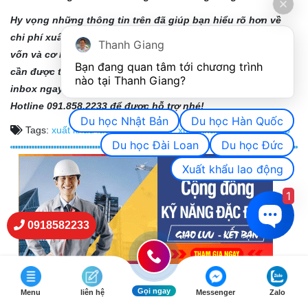
Hy vọng những thông tin trên đã giúp bạn hiểu rõ hơn về
chi phí xuất khẩu lao động Hy Lạp cũng như khả năng hoàn
Thanh Giang
vốn và cơ hội phát triển nghề nghiệp tại thị trường này. Nếu
Bạn đang quan tâm tới chương trình 
cần được tư vấn chi tiết về ngành nghề, mức lương, hãy
nào tại Thanh Giang? 
inbox ngay cho
fanpage của Thanh Giang
hoặc gọi đến
Hotline 091.858.2233 để được hỗ trợ nhé!
Du học Nhật Bản
Du học Hàn Quốc
Tags:
xuất khẩu lao động châu âu
,
xuất khẩu lao động hy lạp
Du học Đài Loan
Du học Đức
Xuất khẩu lao động
1
0918582233
Gọi ngay
Menu
liên hệ
Messenger
Zalo