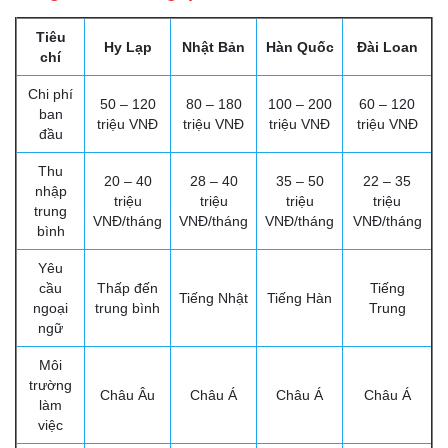
Tiêu
Hy Lạp
Nhật Bản
Hàn Quốc
Đài Loan
chí
Chi phí
50 – 120
80 – 180
100 – 200
60 – 120
ban
triệu VNĐ
triệu VNĐ
triệu VNĐ
triệu VNĐ
đầu
Thu
20 – 40
28 – 40
35 – 50
22 – 35
nhập
triệu
triệu
triệu
triệu
trung
VNĐ/tháng
VNĐ/tháng
VNĐ/tháng
VNĐ/tháng
bình
Yêu
cầu
Thấp đến
Tiếng
Tiếng Nhật
Tiếng Hàn
ngoại
trung bình
Trung
ngữ
Môi
trường
Châu Âu
Châu Á
Châu Á
Châu Á
làm
việc