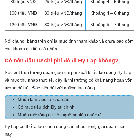
80 triệu VNĐ
25 triệu VNĐ/tháng
Khoảng 4 – 5 tháng
100 triệu VNĐ
30 triệu VNĐ/tháng
Khoảng 4 – 6 tháng
120 triệu VNĐ
30 triệu VNĐ/tháng
Khoảng 5 – 7 tháng
Nói chung, bảng trên chỉ là mức tính tham khảo và chưa bao gồm
các khoản chi tiêu cá nhân.
Có nên đầu tư chi phí để đi Hy Lạp không?
Nếu xét trên tương quan giữa chi phí xuất khẩu lao động Hy Lạp
và mức thu nhập thực tế, đây là thị trường có khả năng hoàn vốn
tương đối tốt. Đặc biệt đối với những lao động:
Muốn làm việc tại châu Âu
Có mục tiêu tích lũy tài chính
Muốn mở rộng cơ hội nghề nghiệp quốc tế…
Hy Lạp có thể là lựa chọn đáng cân nhắc trong giai đoạn hiện
nay.