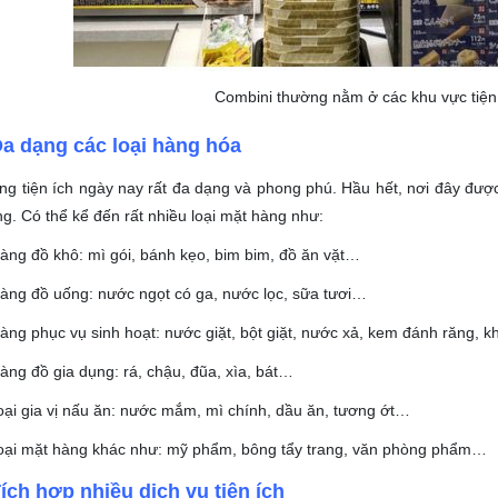
Combini thường nằm ở các khu vực tiện 
a dạng các loại hàng hóa
g tiện ích ngày nay rất đa dạng và phong phú. Hầu hết, nơi đây đượ
ng. Có thể kể đến rất nhiều loại mặt hàng như:
àng đồ khô: mì gói, bánh kẹo, bim bim, đồ ăn vặt…
àng đồ uống: nước ngọt có ga, nước lọc, sữa tươi…
àng phục vụ sinh hoạt: nước giặt, bột giặt, nước xả, kem đánh răng, 
àng đồ gia dụng: rá, chậu, đũa, xìa, bát…
oại gia vị nấu ăn: nước mắm, mì chính, dầu ăn, tương ớt…
loại mặt hàng khác như: mỹ phẩm, bông tẩy trang, văn phòng phẩm…
ích hợp nhiều dịch vụ tiện ích