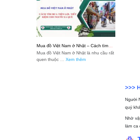
Mua đồ Việt Nam ở Nhật – Cách tìm
mua tiện lợi, tiết kiệm cho người xa quê
Mua đồ Việt Nam ở Nhật là nhu cầu rất
quen thuộc …
Xem thêm
>>> H
Người N
quý khá
Nhờ vậy
làm ca 