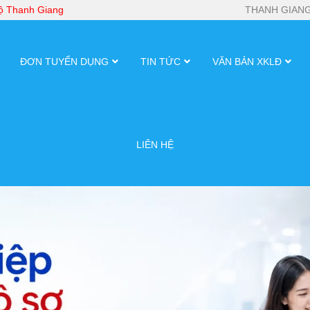
bộ Thanh Giang
THANH GIANG
ĐƠN TUYỂN DỤNG
TIN TỨC
VĂN BẢN XKLĐ
LIÊN HỆ