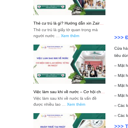
Thẻ cư trú là gì? Hướng dẫn xin Zairyu
Card tại Nhật chi tiết nhất
Thẻ cư trú là giấy tờ quan trọng mà
người nước …
Xem thêm
>>> Đ
Cửa hàn
tiêu dù
– Mặt h
– Mặt h
– Mặt h
Việc làm sau khi về nước – Cơ hội cho
– Mặt h
lao động từng đi Nhật
Việc làm sau khi về nước là vấn đề
được nhiều lao …
Xem thêm
– Các l
– Các 
>>> T