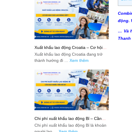
Combin
động. 
… Và h
Thanh 
Xuất khẩu lao động Croatia – Cơ hội
nào cho lao động Việt?
Xuất khẩu lao động Croatia đang trở
thành hướng đi …
Xem thêm
Chi phí xuất khẩu lao động Bỉ – Cần
bao nhiêu tiền để đi?
Chi phí xuất khẩu lao động Bỉ là khoản
người lao …
Xem thêm