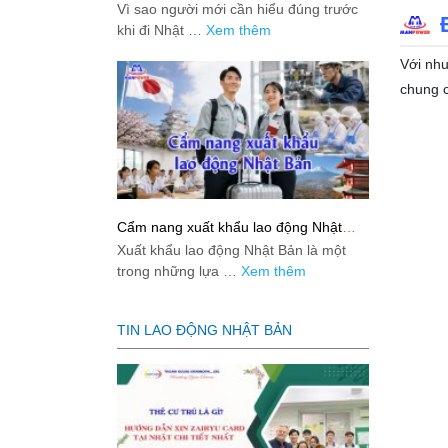
việc: Giải đáp thật dễ hiểu cho người
Vì sao người mới cần hiểu đúng trước
mới bắt đầu
khi đi Nhật …
Xem thêm
Với nhu
chung c
Cẩm nang xuất khẩu lao động Nhật
Bản từ A-Z
Xuất khẩu lao động Nhật Bản là một
trong những lựa …
Xem thêm
TIN LAO ĐỘNG NHẬT BẢN