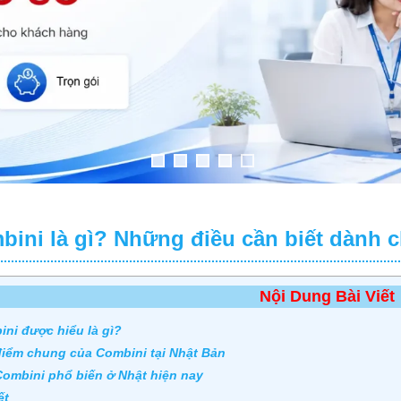
bini là gì? Những điều cần biết dành 
Nội Dung Bài Viết
ni được hiểu là gì?
điểm chung của Combini tại Nhật Bản
ombini phổ biến ở Nhật hiện nay
ết