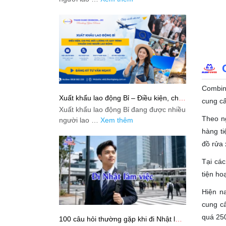
Combini
Xuất khẩu lao động Bỉ – Điều kiện, chi
cung cấ
phí, mức lương và quy trình chuẩn cho
Xuất khẩu lao động Bỉ đang được nhiều
người lao động
Theo ng
người lao …
Xem thêm
hàng ti
đồ rửa
Tại cá
tiện ho
Hiện n
cung c
quá 25
100 câu hỏi thường gặp khi đi Nhật làm