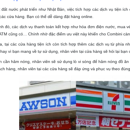
 đất nước phát triển như Nhật Bản, việc tích hợp các dịch vụ tiện ích
i các cửa hàng. Bạn có thể dễ dàng đặt hàng online.
h đó, các dịch vụ thanh toán kết hợp như hóa đơn điện nước, mua vé tạ
 ATM cũng có… Chính nhờ đặc điểm ưu việt này khiến cho Combini càn
a, tại các cửa hàng tiện ích còn tích hợp thêm các dịch vụ từ phía 
hay vì bạn mang về tự sử dụng, nhân viên tại cửa hàng sẽ hỏi lại bạ
 cần hâm nóng, nhân viên sẽ sử dụng lò vi sóng để hâm nóng đồ ăn c
ch hàng, nhân viên tại các cửa hàng sẽ đáp ứng và phục vụ theo đún