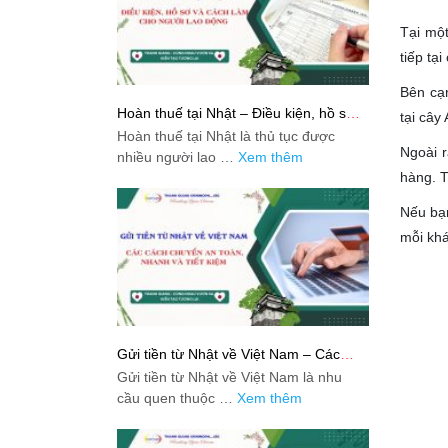
Tại một
tiếp tạ
Bên cạn
Hoàn thuế tại Nhật – Điều kiện, hồ sơ
tại cây
và cách làm cho người lao động
Hoàn thuế tại Nhật là thủ tục được
Ngoài r
nhiều người lao …
Xem thêm
hàng. T
Nếu bạn
mỗi khá
Gửi tiền từ Nhật về Việt Nam – Các
cách chuyển an toàn, nhanh và tiết
Gửi tiền từ Nhật về Việt Nam là nhu
kiệm
cầu quen thuộc …
Xem thêm