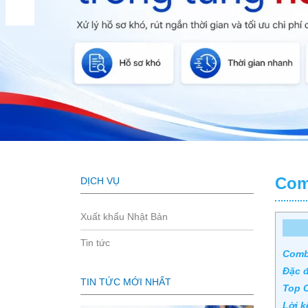
Com
DỊCH VỤ
Xuất khẩu Nhật Bản
Tin tức
Combi
Đặc 
TIN TỨC MỚI NHẤT
Top C
Lời k