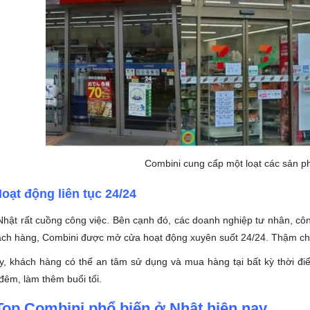
Combini cung cấp một loạt các sản p
oạt động liên tục 24/24
hật rất cuồng công việc. Bên cạnh đó, các doanh nghiệp tư nhân, công
ch hàng, Combini được mở cửa hoạt động xuyên suốt 24/24. Thậm chí
, khách hàng có thể an tâm sử dụng và mua hàng tại bất kỳ thời điể
đêm, làm thêm buổi tối.
Top Combini phổ biến ở Nhật hiện nay