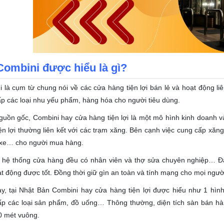
Combini được hiểu là gì?
 là cụm từ chung nói về các cửa hàng tiện lợi bán lẻ và hoạt động liê
p các loại nhu yếu phẩm, hàng hóa cho người tiêu dùng.
uồn gốc, Combini hay cửa hàng tiện lợi là một mô hình kinh doanh 
ện lợi thường liên kết với các trạm xăng. Bên cạnh việc cung cấp xăn
 xe… cho người mua hàng.
c hệ thống cửa hàng đều có nhân viên và thợ sửa chuyên nghiệp… Đ
ạt động được tốt. Đồng thời giữ gìn an toàn và tính mạng cho mọi ngườ
ay, tại Nhật Bản Combini hay cửa hàng tiện lợi được hiểu như 1 hì
ấp các loại sản phẩm, đồ uống… Thông thường, diện tích sàn bán hà
0 mét vuông.