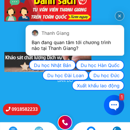
FANPAGE
Thanh Giang
Bạn đang quan tâm tới chương trình 
nào tại Thanh Giang? 
KHẢO SÁT CHẤT LƯỢNG DỊCH VỤ
Du học Nhật Bản
Du học Hàn Quốc
Du học Đài Loan
Du học Đức
BẢN ĐỒ
Xuất khẩu lao động
1
0918582233