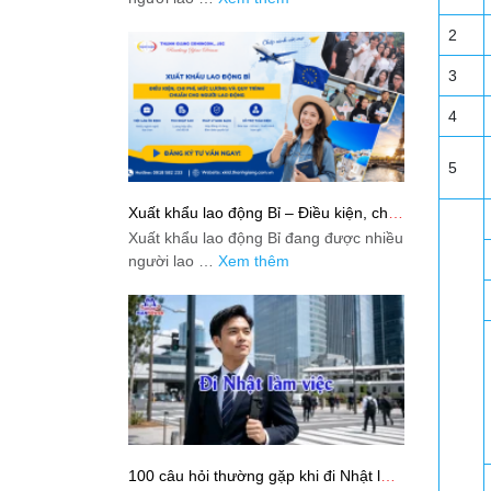
2
3
4
5
Xuất khẩu lao động Bỉ – Điều kiện, chi
phí, mức lương và quy trình chuẩn cho
Xuất khẩu lao động Bỉ đang được nhiều
người lao động
người lao …
Xem thêm
100 câu hỏi thường gặp khi đi Nhật làm