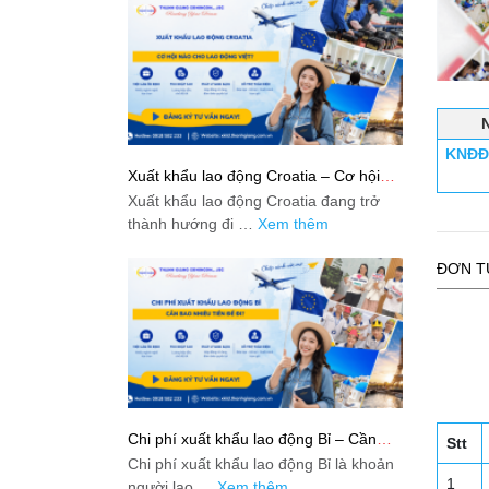
KNĐĐ-
Xuất khẩu lao động Croatia – Cơ hội
nào cho lao động Việt?
Xuất khẩu lao động Croatia đang trở
thành hướng đi …
Xem thêm
ĐƠN T
Chi phí xuất khẩu lao động Bỉ – Cần
Stt
bao nhiêu tiền để đi?
Chi phí xuất khẩu lao động Bỉ là khoản
1
người lao …
Xem thêm