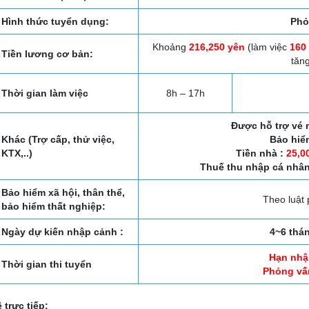
Hình thức tuyển dụng:
Phỏ
Khoảng
216,250 yên
(làm việc
160
Tiền lương cơ bản:
tăng
Thời gian làm việc
8h – 17h
Được hỗ trợ vé 
Khác (Trợ cấp, thử việc,
Bảo hiể
KTX,..)
Tiền nhà :
25,0
Thuế thu nhập cá nhân
Bảo hiểm xã hội, thân thể,
Theo luật
bảo hiểm thất nghiệp:
Ngày dự kiến nhập cảnh :
4~6 thá
Hạn nhậ
Thời gian thi tuyển
Phỏng vấn
 trưc tiếp: