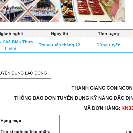
Ngành nghề
Ngày thi
Tình trạng
 Chế Biến Thực
Trung tuần tháng 12
Dừng tuyển
Phẩm
UYỂN DỤNG LAO ĐỘNG
THANH GIANG CONINCON
THÔNG BÁO ĐƠN TUYỂN DỤNG KỸ NĂNG ĐẶC ĐỊNH
MÃ ĐƠN HÀNG:
KN3
Hạng mục
Tên xí nghiệp tiếp nhận:
Trao