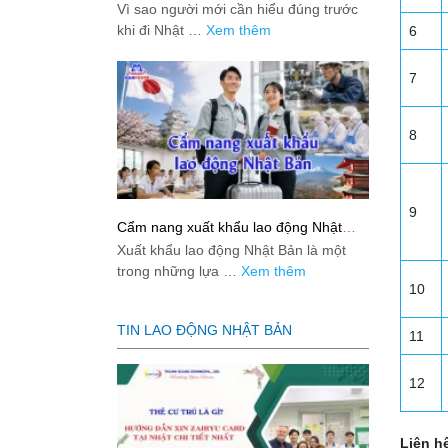
việc: Giải đáp thật dễ hiểu cho người
Vì sao người mới cần hiểu đúng trước
mới bắt đầu
khi đi Nhật …
Xem thêm
6
7
8
9
Cẩm nang xuất khẩu lao động Nhật
Bản từ A-Z
Xuất khẩu lao động Nhật Bản là một
trong những lựa …
Xem thêm
10
TIN LAO ĐỘNG NHẬT BẢN
11
12
Liên hệ