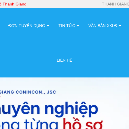
bộ Thanh Giang
THANH GIANG
ĐƠN TUYỂN DỤNG
TIN TỨC
VĂN BẢN XKLĐ
LIÊN HỆ