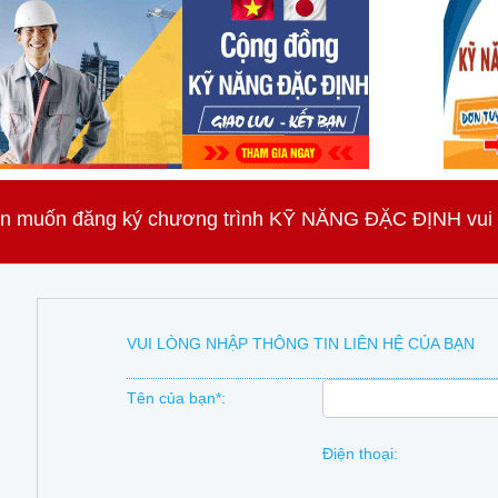
n muốn đăng ký chương trình KỸ NĂNG ĐẶC ĐỊNH vui lò
VUI LÒNG NHẬP THÔNG TIN LIÊN HỆ CỦA BẠN
Tên của bạn*:
Điện thoại: