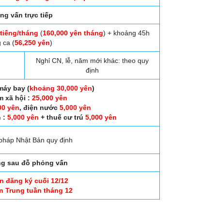
ng vấn trực tiếp
 tiếng/tháng
(
160,000 yên tháng
) + khoảng 45h
 ca (
56,250 yên
)
Nghỉ CN, lễ, năm mới khác: theo quy
định
máy bay (
khoảng 30,000 yên
)
m xã hội :
25,000 yên
00 yên
, điện nước
5,000 yên
 :
5,000 yên
+ thuế cư trú
5,000 yên
 pháp Nhật Bản quy định
ng sau đỗ phỏng vấn
n đăng ký cuối 12/12
 Trung tuần tháng 12