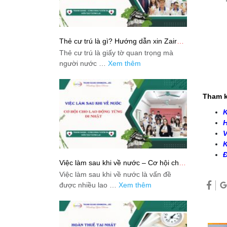
Thẻ cư trú là gì? Hướng dẫn xin Zairyu
Card tại Nhật chi tiết nhất
Thẻ cư trú là giấy tờ quan trọng mà
người nước …
Xem thêm
Tham k
K
H
V
K
Đ
Việc làm sau khi về nước – Cơ hội cho
lao động từng đi Nhật
Việc làm sau khi về nước là vấn đề
được nhiều lao …
Xem thêm