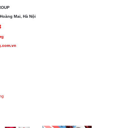
ROUP
 Hoàng Mai, Hà Nội
3
org
g.com.vn
ng