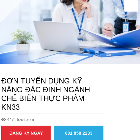
ĐƠN TUYỂN DỤNG KỸ
NĂNG ĐẶC ĐỊNH NGÀNH
CHẾ BIẾN THỰC PHẨM-
KN33
4471 lượt xem
ĐĂNG KÝ NGAY
091 858 2233