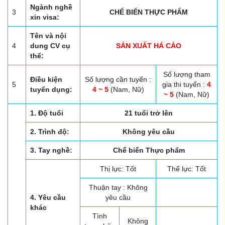
Ngành nghề
3
CHẾ BIẾN THỰC PHẨM
xin visa:
Tên và nội
4
dung CV cụ
SẢN XUẤT HÁ CẢO
thể:
Số lượng tham
Điều kiện
Số lượng cần tuyển :
5
gia thi tuyển :
4
tuyển dụng:
4 ~ 5
(Nam, Nữ)
~ 5
(Nam, Nữ)
1. Độ tuổi
21 tuổi trở lên
2. Trình độ:
Không yêu cầu
3. Tay nghề:
Chế biến Thực phẩm
Thị lực: Tốt
Thể lực: Tốt
Thuận tay : Không
4. Yêu cầu
yêu cầu
khác
Tình
Không