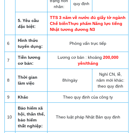
trạng hôn
quy định
nhân:
TTS 3 năm về nước đủ giấy tờ ngành
5. Yêu cầu
Chế biếnThực phẩm Năng lực tiếng
đặc biệt:
Nhật tương đương N3
Hình thức
6
Phỏng vấn trực tiếp
tuyển dụng:
Tiền lương
Lương cơ bản : khoảng
200,000
7
cơ bản:
yên/tháng
Nghỉ CN, lễ,
Thời gian
8
8h/ngày
năm mới khác:
làm việc
theo quy định
9
Khác
Theo quy định của công ty
Bảo hiểm xã
hội, thân thể,
10
Theo luật pháp Nhật Bản quy định
bảo hiểm
thất nghiệp: