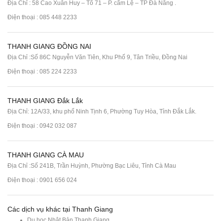
Địa Chỉ : 58 Cao Xuân Huy – Tổ 71 – P. cẩm Lệ – TP Đà Nẵng .
Điện thoại :
085 448 2233
THANH GIANG ĐỒNG NAI
Địa Chỉ :Số 86C Nguyễn Văn Tiên, Khu Phố 9, Tân Triều, Đồng Nai
Điện thoại :
085 224 2233
THANH GIANG Đắk Lắk
Địa Chỉ: 12A/33, khu phố Ninh Tịnh 6, Phường Tuy Hòa, Tỉnh Đắk Lắk.
Điện thoại : 0942 032 087
THANH GIANG CÀ MAU
Địa Chỉ :Số 241B, Trần Huỳnh, Phường Bạc Liêu, Tỉnh Cà Mau
Điện thoại : 0901 656 024
Các dịch vụ khác tại Thanh Giang
Du học Nhật Bản Thanh Giang