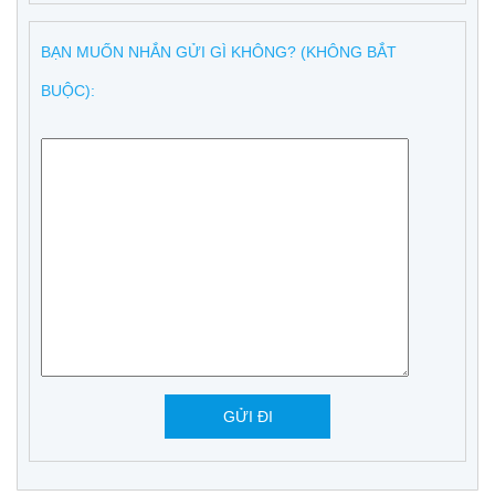
BẠN MUỐN NHẮN GỬI GÌ KHÔNG? (KHÔNG BẮT
BUỘC):