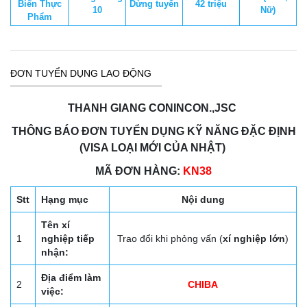
Biến Thực
Dừng tuyển
42 triệu
10
Nữ)
Phẩm
ĐƠN TUYỂN DỤNG LAO ĐỘNG
THANH GIANG CONINCON.,JSC
THÔNG BÁO ĐƠN TUYỂN DỤNG KỸ NĂNG ĐẶC ĐỊNH
(VISA LOẠI MỚI CỦA NHẬT)
MÃ ĐƠN HÀNG:
KN38
Stt
Hạng mục
Nội dung
Tên xí
1
nghiệp tiếp
Trao đổi khi phỏng vấn (
xí nghiệp lớn
)
nhận:
Địa điểm làm
2
CHIBA
việc: