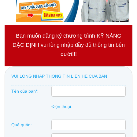
Bạn muốn đăng ký chương trình KỸ NĂNG
ĐẶC ĐỊNH vui lòng nhập đầy đủ thông tin bên
dưới!!!
VUI LÒNG NHẬP THÔNG TIN LIÊN HỆ CỦA BẠN
Tên của bạn*:
Điện thoại:
Quê quán: