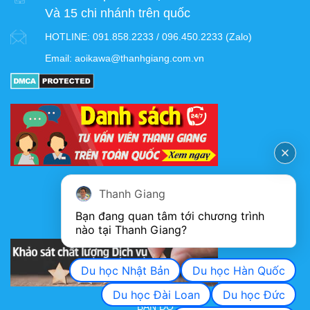
Và 15 chi nhánh trên quốc
HOTLINE:
091.858.2233 / 096.450.2233 (Zalo)
Email:
aoikawa@thanhgiang.com.vn
FANPAGE
Thanh Giang
Bạn đang quan tâm tới chương trình 
nào tại Thanh Giang? 
KHẢO SÁT CHẤT LƯỢNG DỊCH VỤ
Du học Nhật Bản
Du học Hàn Quốc
Du học Đài Loan
Du học Đức
BẢN ĐỒ