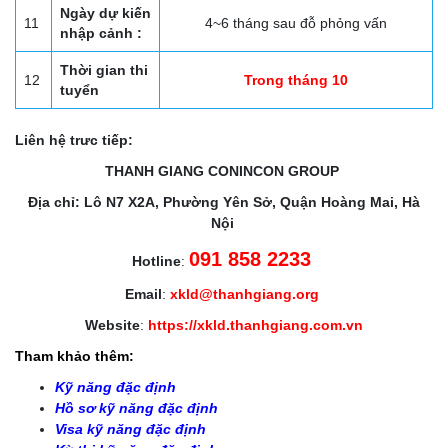
Ngày dự kiến
11
4~6 tháng sau đỗ phỏng vấn
nhập cảnh :
Thời gian thi
12
Trong tháng 10
tuyển
Liên hệ trưc tiếp:
THANH GIANG CONINCON GROUP
Địa chỉ: Lô N7 X2A, Phường Yên Sở, Quận Hoàng Mai, Hà
Nội
091 858 2233
Hotline
:
Email
:
xkld@thanhgiang.org
Website
:
https://xkld.thanhgiang.com.vn
Tham khảo thêm:
Kỹ năng đặc định
Hồ sơ kỹ năng đặc định
Visa kỹ năng đặc định