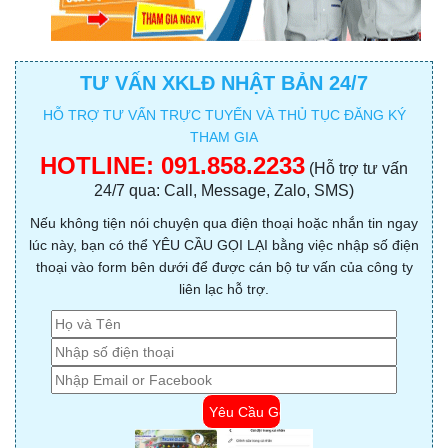
TƯ VẤN XKLĐ NHẬT BẢN 24/7
HỖ TRỢ TƯ VẤN TRỰC TUYẾN VÀ THỦ TỤC ĐĂNG KÝ
THAM GIA
HOTLINE:
091.858.2233
(Hỗ trợ tư vấn
24/7 qua: Call, Message, Zalo, SMS)
Nếu không tiện nói chuyện qua điện thoại hoặc nhắn tin ngay
lúc này, bạn có thể YÊU CẦU GỌI LẠI bằng việc nhập số điện
thoại vào form bên dưới để được cán bộ tư vấn của công ty
liên lạc hỗ trợ.