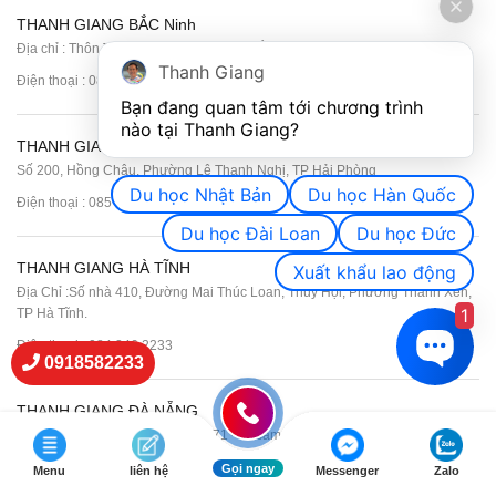
THANH GIANG BẮC Ninh
Địa chỉ : Thôn Trám, Xã Tiên Lục, Tỉnh Bắc Ninh
Thanh Giang
Điện thoại :
084 993 2233
Bạn đang quan tâm tới chương trình 
nào tại Thanh Giang? 
THANH GIANG HẢI PHÒNG
Số 200, Hồng Châu, Phường Lê Thanh Nghị, TP Hải Phòng
Du học Nhật Bản
Du học Hàn Quốc
Điện thoại :
085 334 2233
Du học Đài Loan
Du học Đức
THANH GIANG HÀ TĨNH
Xuất khẩu lao động
Địa Chỉ :Số nhà 410, Đường Mai Thúc Loan, Thúy Hội, Phường Thành Xen,
1
TP Hà Tĩnh.
Điện thoại :
084 246 2233
0918582233
THANH GIANG ĐÀ NẴNG
Địa Chỉ : 58 Cao Xuân Huy – Tổ 71 – P. cẩm Lệ – TP Đà Nẵng .
Điện thoại :
085 448 2233
Gọi ngay
Menu
liên hệ
Messenger
Zalo