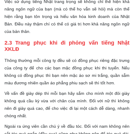
Việc sử dụng tiếng Nhật trang trọng sẽ không chỉ thể hiện khả
năng ngôn ngữ của bạn (mà có thể họ vẫn sẽ hỏi) mà còn thể
hiện rằng bạn tôn trọng và hiểu văn hóa kinh doanh của Nhật
Bản. Điều này thậm chí có thể có giá trị hơn khả năng ngôn ngữ
của bản thân.
2.3 Trang phục khi đi phỏng vấn tiếng Nhật
XKLĐ
Thông thường mỗi công ty đều sẽ có đồng phục riêng đặc trưng
của công ty để cho các bạn mặc đồng phục khi thi tuyển. Nếu
không có đồng phục thì bạn nên mặc áo sơ mi trắng, quần sẫm
màu đương nhiên quần áo phẳng phiu sạch sẽ thì tốt hơn.
Về vấn đề giày dép thì mỗi bạn hãy sắm cho mình một đôi giày
không quá cầu kỳ vừa với chân của mình. Đối với nữ thì không
nên đi giày quá cao, để cho việc đi lại một cách dễ dàng, nhanh
chóng nhất.
Ngoài ra ứng viên cần chú ý về đầu tóc. Đối với nam không nên
cắt tóc quá ngắn (đầu cua) cũng như không nên để tóc quá dài,