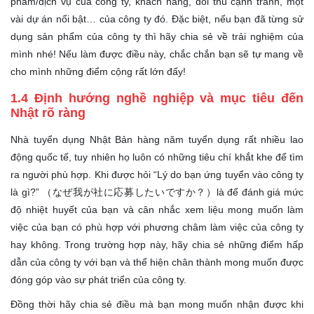
phẩm/dịch vụ của công ty, khách hàng, đối thủ cạnh tranh, một
vài dự án nổi bật… của công ty đó. Đặc biệt, nếu bạn đã từng sử
dụng sản phẩm của công ty thì hãy chia sẻ về trải nghiệm của
mình nhé! Nếu làm được điều này, chắc chắn bạn sẽ tự mang về
cho mình những điểm cộng rất lớn đấy!
1.4 Định hướng nghề nghiệp và mục tiêu đến
Nhật rõ ràng
Nhà tuyển dụng Nhật Bản hàng năm tuyển dụng rất nhiều lao
động quốc tế, tuy nhiên họ luôn có những tiêu chí khắt khe để tìm
ra người phù hợp. Khi được hỏi “Lý do bạn ứng tuyển vào công ty
là gì?” （なぜ我が社に応募したいですか？）là để đánh giá mức
độ nhiệt huyết của bạn và cân nhắc xem liệu mong muốn làm
việc của bạn có phù hợp với phương châm làm việc của công ty
hay không. Trong trường hợp này, hãy chia sẻ những điểm hấp
dẫn của công ty với bạn và thể hiện chân thành mong muốn được
đóng góp vào sự phát triển của công ty.
Đồng thời hãy chia sẻ điều mà bạn mong muốn nhận được khi