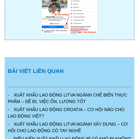
BÀI VIẾT LIÊN QUAN
XUẤT KHẨU LAO ĐỘNG LITVA NGÀNH CHẾ BIẾN THỰC
PHẨM – DỄ ĐI, VIỆC ỔN, LƯƠNG TỐT
XUẤT KHẨU LAO ĐỘNG CROATIA – CƠ HỘI NÀO CHO
LAO ĐỘNG VIỆT?
XUẤT KHẨU LAO ĐỘNG LITVA NGÀNH XÂY DỰNG – CƠ
HỘI CHO LAO ĐỘNG CÓ TAY NGHỀ
ĐIỀU KIỆN XUẤT KHẨU LAO ĐỘNG BỈ CÓ KHÓ ĐI KHÔNG