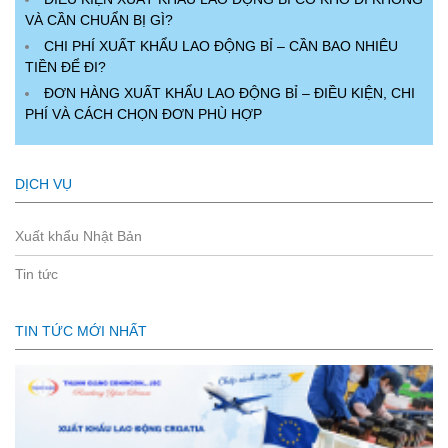
VÀ CẦN CHUẨN BỊ GÌ?
CHI PHÍ XUẤT KHẨU LAO ĐỘNG BỈ – CẦN BAO NHIÊU
TIỀN ĐỂ ĐI?
ĐƠN HÀNG XUẤT KHẨU LAO ĐỘNG BỈ – ĐIỀU KIỆN, CHI
PHÍ VÀ CÁCH CHỌN ĐƠN PHÙ HỢP
DỊCH VỤ
Xuất khẩu Nhật Bản
Tin tức
TIN TỨC MỚI NHẤT