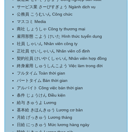
サービス業
さーびすぎょう
Ngành dịch vụ
公務員
こうむいん
Công chức
マスコミ
Media
商社
しょうしゃ
Công ty thương mại
雇用形態
こよう けいた
Hình thức tuyển dụng
社員
しゃいん
Nhân viên công ty
正社員
せいしゃいん
Nhân viên cố định
契約社員
けいやくしゃいん
Nhân viên hợp đồng
終身雇用
しゅうしんこよう
Việc làm trong đời
フルタイム
Toàn thời gian
パートタイム
Bán thời gian
アルバイト
Công việc bán thời gian
条件
じょうけん
Điều kiện
給与
きゅうよ
Lương
基本給
きほんきゅう
Lương cơ bản
月給
げっきゅう
Lương tháng
日給
にっきゅう
Mức lương hàng ngày