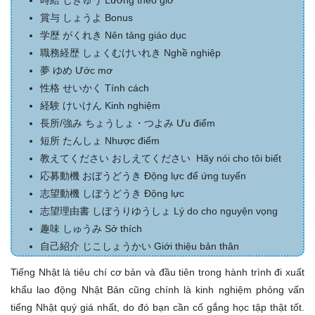
時給
じきゅう
Lương theo giờ
賞与
しょうよ
Bonus
学歴
がくれき
Nên tảng giáo dục
職務経歴
しょくむけいれき
Nghề nghiệp
夢
ゆめ
Ước mơ
性格
せいかく
Tính cách
経験
けいけん
Kinh nghiệm
長所/強み
ちょうしょ・つよみ
Ưu điểm
短所
たんしょ
Nhược điểm
教えてください
おしえてください
Hãy nói cho tôi biết
応募動機
おぼうどうき
Động lực để ứng tuyển
志望動機
しぼうどうき
Động lực
志望理由書
しぼうりゆうしょ
Lý do cho nguyện vọng
趣味
しゅうみ
Sở thích
自己紹介
じこしょうかい
Giới thiệu bản thân
Tiếng Nhật là tiêu chí cơ bản và đầu tiên trong hành trình đi xuất
khẩu lao động Nhật Bản cũng chính là kinh nghiệm phỏng vấn
tiếng Nhật quý giá nhất, do đó bạn cần cố gắng học tập thật tốt.