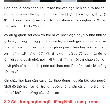
Tiếp đến là cách chào hỏi, trước khi vào bạn nên gõ cửa hai cái,
khi mở cửa vào thì bạn nên chào: 今日は！[Tên bạn]と申しま
す．(Konnichiwa! [Tên bạn] to moushimasu) có nghĩa là “Chào
các anh chị! Tôi là XYZ.”
Và đừng quên nói cảm ơn khi ra về nhé! Việc này tuy nhỏ nhưng
lại là một trong những yếu tố quan trọng đánh giá văn hóa ứng xử
của ứng viên. Khi kết thúc buổi phỏng vấn, bạn hãy nói câu cảm
ơn 「どうもありがとうございました。」. Sau đó, bạn hãy đứng
lên, lùi sang cạnh ghế, nói 「失礼します。」 rồi cúi chào sâu. Khi
đi về phía cửa, bạn cũng nên cúi chào một lần nữa trước khi đóng
cửa ra về.
Khi chào hỏi bạn cần cúi chào theo đúng nguyên tắc của người
Nhật để thể hiện sự tôn trọng người phỏng vấn cũng như thể hiện
thái độ khiêm nhường của bản thân.
2.2 Sử dụng ngôn ngữ tiếng Nhật trang trọng