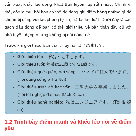
vấn xuất khẩu lao động Nhật Bản luyện tập rất nhiều. Chính vì
thế, đây là câu hỏi bạn có thể dễ dàng ghi điểm bằng những gì đã
chuẩn bị cùng với tác phong tự tin, trả lời lưu loát. Dưới đây là các
gạch đầu dòng để bạn có thể giới thiệu về bản thân đầy đủ với
nhà tuyển dụng nhưng không bị dài dòng nè:
Trước khi giới thiệu bản thân, hãy nói はじめまして。
Giới thiệu tên: 私は～と申します。
Giới thiệu tuổi: 年齢は21歳です/21歳です。
Giới thiệu quê quán, nơi sống: ハノイに住んでいます。
(Tôi đang sống ở Hà Nội)
Giới thiệu trình độ học vấn: 工科大学を卒業しました。
(Tôi tốt nghiệp đại học Bách Khoa)
Giới thiệu nghề nghiệp: 私はエンジニアです。 (Tôi là kỹ
sư)
1.2 Trình bày điểm mạnh và khéo léo nói về điểm
yếu