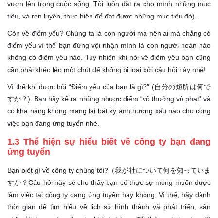
vươn lên trong cuộc sống. Tôi luôn đặt ra cho mình những mục
tiêu, và rèn luyện, thực hiện để đạt được những mục tiêu đó).
Còn về điểm yếu? Chúng ta là con người mà nên ai mà chẳng có
điểm yếu vì thế bạn đừng vội nhận mình là con người hoàn hảo
không có điểm yếu nào. Tuy nhiên khi nói về điểm yếu bạn cũng
cần phải khéo léo một chút để không bị loại bởi câu hỏi này nhé!
Vì thế khi được hỏi “Điểm yếu của bạn là gì?” (自分の短所は何で
すか？). Bạn hãy kể ra những nhược điểm “vô thưởng vô phạt” và
có khả năng không mang lại bất kỳ ảnh hưởng xấu nào cho công
việc bạn đang ứng tuyển nhé.
1.3 Thể hiện sự hiểu biết về công ty bạn đang
ứng tuyển
Bạn biết gì về công ty chúng tôi?（我が社について何を知っていま
すか？Câu hỏi này sẽ cho thấy bạn có thực sự mong muốn được
làm việc tại công ty đang ứng tuyển hay không. Vì thế, hãy dành
thời gian để tìm hiểu về lịch sử hình thành và phát triển, sản