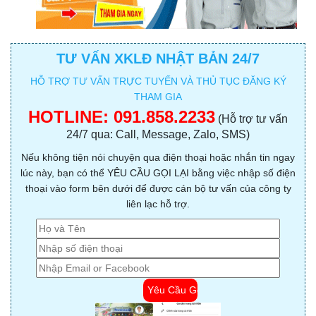
TƯ VẤN XKLĐ NHẬT BẢN 24/7
HỖ TRỢ TƯ VẤN TRỰC TUYẾN VÀ THỦ TỤC ĐĂNG KÝ
THAM GIA
HOTLINE:
091.858.2233
(Hỗ trợ tư vấn
24/7 qua: Call, Message, Zalo, SMS)
Nếu không tiện nói chuyện qua điện thoại hoặc nhắn tin ngay
lúc này, bạn có thể YÊU CẦU GỌI LẠI bằng việc nhập số điện
thoại vào form bên dưới để được cán bộ tư vấn của công ty
liên lạc hỗ trợ.