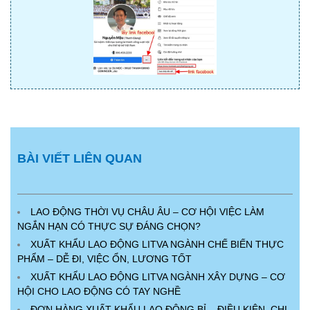
BÀI VIẾT LIÊN QUAN
LAO ĐỘNG THỜI VỤ CHÂU ÂU – CƠ HỘI VIỆC LÀM
NGẮN HẠN CÓ THỰC SỰ ĐÁNG CHỌN?
XUẤT KHẨU LAO ĐỘNG LITVA NGÀNH CHẾ BIẾN THỰC
PHẨM – DỄ ĐI, VIỆC ỔN, LƯƠNG TỐT
XUẤT KHẨU LAO ĐỘNG LITVA NGÀNH XÂY DỰNG – CƠ
HỘI CHO LAO ĐỘNG CÓ TAY NGHỀ
ĐƠN HÀNG XUẤT KHẨU LAO ĐỘNG BỈ – ĐIỀU KIỆN, CHI