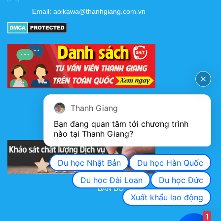
Email:
aoikawa@thanhgiang.com.vn
FANPAGE
Thanh Giang
Bạn đang quan tâm tới chương trình 
nào tại Thanh Giang? 
KHẢO SÁT CHẤT LƯỢNG DỊCH VỤ
Du học Nhật Bản
Du học Hàn Quốc
Du học Đài Loan
Du học Đức
BẢN ĐỒ
Xuất khẩu lao động
1