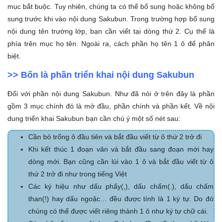
mục bắt buộc. Tuy nhiên, chúng ta có thể bổ sung hoặc không bổ
sung trước khi vào nội dung Sakubun. Trong trường hợp bổ sung
nội dung tên trường lớp, bạn cần viết tại dòng thứ 2. Cụ thể là
phía trên mục họ tên. Ngoài ra, cách phần họ tên 1 ô để phân
biệt.
>> Bốn là phần triển khai nội dung Sakubun
Đối với phần nội dung Sakubun. Như đã nói ở trên đây là phần
gồm 3 mục chính đó là mở đầu, phần chính và phần kết. Về nội
dung triển khai Sakubun bạn cần chú ý một số nét sau:
Cần bỏ trống ô đầu tiên và bắt đầu viết từ ô thứ 2 trở đi
Khi kết thúc 1 đoạn văn và bắt đầu sang đoạn mới hay
dòng mới. Bạn cũng cần lùi vào 1 ô và bắt đầu viết từ ô
thứ 2 trở đi như trong tiếng Việt
Các ký hiệu như dấu phẩy(,), dấu chấm(.), dấu chấm
than(!) hay dấu ngoặc… đều được tính là 1 ký tự. Do đó
chúng có thể được viết riêng thành 1 ô như ký tự chữ cái.