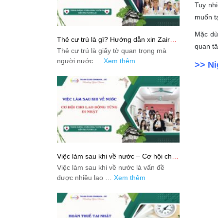
Tuy nhi
muốn tạ
Mặc dù 
Thẻ cư trú là gì? Hướng dẫn xin Zairyu
quan tâ
Card tại Nhật chi tiết nhất
Thẻ cư trú là giấy tờ quan trọng mà
người nước …
Xem thêm
>> Ni
Việc làm sau khi về nước – Cơ hội cho
lao động từng đi Nhật
Việc làm sau khi về nước là vấn đề
được nhiều lao …
Xem thêm