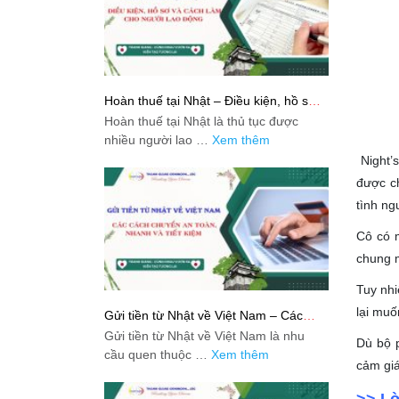
Hoàn thuế tại Nhật – Điều kiện, hồ sơ
và cách làm cho người lao động
Hoàn thuế tại Nhật là thủ tục được
nhiều người lao …
Xem thêm
Night’s
được ch
tình ng
Cô có 
chung m
Tuy nhi
lại muố
Gửi tiền từ Nhật về Việt Nam – Các
cách chuyển an toàn, nhanh và tiết
Gửi tiền từ Nhật về Việt Nam là nhu
Dù bộ p
kiệm
cầu quen thuộc …
Xem thêm
cảm giá
>> Lờ