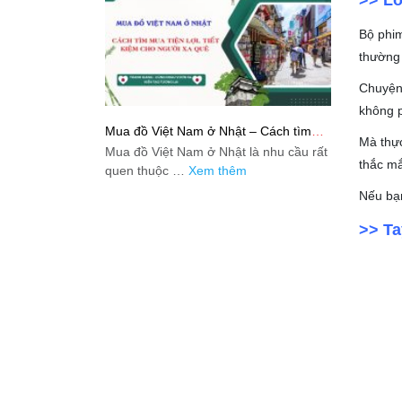
Bộ phi
thường 
Chuyện 
không p
Mua đồ Việt Nam ở Nhật – Cách tìm
Mà thực
mua tiện lợi, tiết kiệm cho người xa quê
Mua đồ Việt Nam ở Nhật là nhu cầu rất
thắc mắ
quen thuộc …
Xem thêm
Nếu bạn
>> Ta