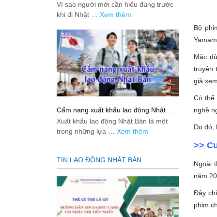
việc: Giải đáp thật dễ hiểu cho người
Vì sao người mới cần hiểu đúng trước
mới bắt đầu
khi đi Nhật …
Xem thêm
Bộ phi
Yamamot
Mặc dù
truyện 
giả xem
Có thể 
Cẩm nang xuất khẩu lao động Nhật
nghề ng
Bản từ A-Z
Xuất khẩu lao động Nhật Bản là một
Do đó, 
trong những lựa …
Xem thêm
>> Cu
TIN LAO ĐỘNG NHẬT BẢN
Ngoài t
năm 20
Đây chí
phim ch