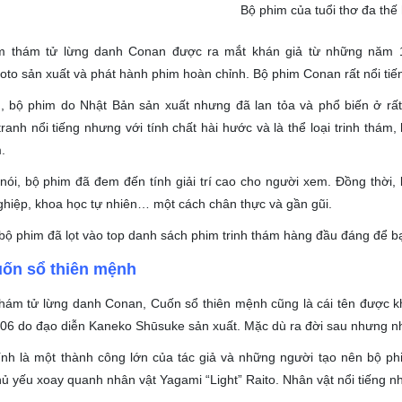
Bộ phim của tuổi thơ đa thế
m thám tử lừng danh Conan được ra mắt khán giả từ những năm 19
o sản xuất và phát hành phim hoàn chỉnh. Bộ phim Conan rất nổi tiếng
, bộ phim do Nhật Bản sản xuất nhưng đã lan tỏa và phổ biến ở rất
tranh nổi tiếng nhưng với tính chất hài hước và là thể loại trinh thá
.
nói, bộ phim đã đem đến tính giải trí cao cho người xem. Đồng thời,
hiệp, khoa học tự nhiên… một cách chân thực và gần gũi.
bộ phim đã lọt vào top danh sách phim trinh thám hàng đầu đáng để bạ
ốn sổ thiên mệnh
hám tử lừng danh Conan, Cuốn sổ thiên mệnh cũng là cái tên được kh
06 do đạo diễn Kaneko Shūsuke sản xuất. Mặc dù ra đời sau nhưng n
nh là một thành công lớn của tác giả và những người tạo nên bộ ph
ủ yếu xoay quanh nhân vật Yagami “Light” Raito. Nhân vật nổi tiếng nhờ 