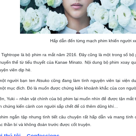
Hấp dẫn đến từng mạch phim khiến người x
 Tightrope là bộ phim ra mắt năm 2016. Đây cũng là một trong số bộ
uyển thể từ tiểu thuyết của Kanae Minato. Nội dung bộ phim xoay qua
uyện viên dịp hè.
một người bạn ten Atsuko cũng đang làm tình nguyện viên tại viện 
ột mục đích. Đó là muốn được chứng kiến khoảnh khắc của con người k
ên, Yuki – nhân vật chính của bộ phim lại muốn nhìn để được tận mắt t
n chứng kiến cảnh con người sắp chết để có thêm dũng khí…
him ngắn tập nhưng tình tiết câu chuyện rất hấp dẫn và mang tính c
c thần bí và không đoán trước được cốt truyện.
i thú tội – Confessions