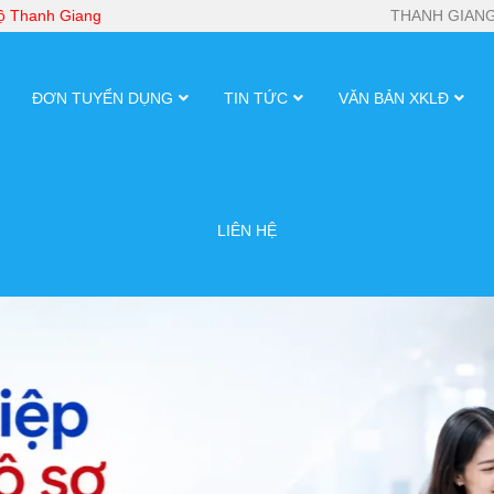
bộ Thanh Giang
THANH GIANG
ĐƠN TUYỂN DỤNG
TIN TỨC
VĂN BẢN XKLĐ
LIÊN HỆ