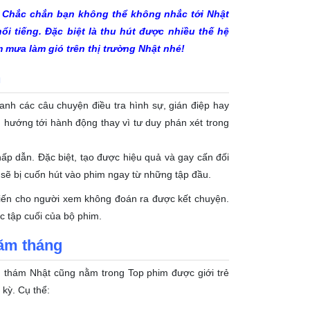
ma. Chắc chắn bạn không thể không nhắc tới Nhật
ổi tiếng. Đặc biệt là thu hút được nhiều thế hệ
 mưa làm gió trên thị trường Nhật nhé!
n
uanh các câu chuyện điều tra hình sự, gián điệp hay
 hướng tới hành động thay vì tư duy phán xét trong
hấp dẫn. Đặc biệt, tạo được hiệu quả và gay cấn đối
 sẽ bị cuốn hút vào phim ngay từ những tập đầu.
hiến cho người xem không đoán ra được kết chuyện.
ác tập cuối của bộ phim.
năm tháng
inh thám Nhật cũng nằm trong Top phim được giới trẻ
 kỳ. Cụ thể: