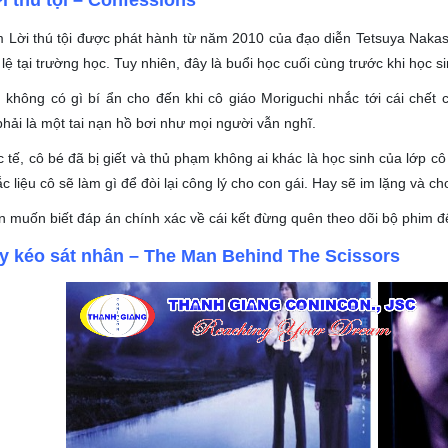
m Lời thú tội được phát hành từ năm 2010 của đạo diễn Tetsuya Nak
lệ tại trường học. Tuy nhiên, đây là buổi học cuối cùng trước khi học s
không có gì bí ẩn cho đến khi cô giáo Moriguchi nhắc tới cái chết c
hải là một tai nạn hồ bơi như mọi người vẫn nghĩ.
 tế, cô bé đã bị giết và thủ phạm không ai khác là học sinh của lớp c
c liệu cô sẽ làm gì để đòi lại công lý cho con gái. Hay sẽ im lặng và 
 muốn biết đáp án chính xác về cái kết đừng quên theo dõi bộ phim để
y kéo sát nhân – The Man Behind The Scissors