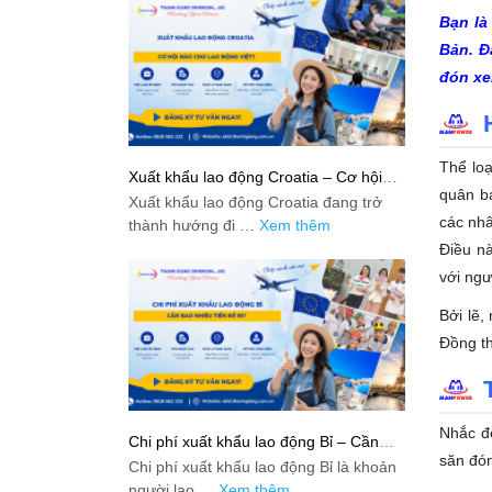
Bạn là
Bản. Đ
đón xe
Thể loạ
Xuất khẩu lao động Croatia – Cơ hội
nào cho lao động Việt?
quân bá
Xuất khẩu lao động Croatia đang trở
các nhâ
thành hướng đi …
Xem thêm
Điều nà
với ngư
Bởi lẽ,
Đồng th
Nhắc đế
Chi phí xuất khẩu lao động Bỉ – Cần
bao nhiêu tiền để đi?
săn đón
Chi phí xuất khẩu lao động Bỉ là khoản
người lao …
Xem thêm