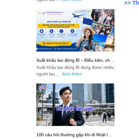
>> T
Xuất khẩu lao động Bỉ – Điều kiện, chi
phí, mức lương và quy trình chuẩn cho
Xuất khẩu lao động Bỉ đang được nhiều
người lao động
người lao …
Xem thêm
100 câu hỏi thường gặp khi đi Nhật làm