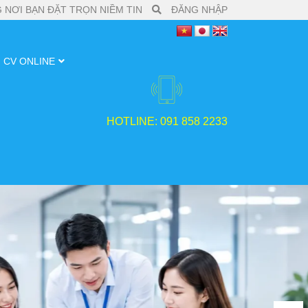
 NƠI BẠN ĐẶT TRỌN NIỀM TIN
ĐĂNG NHẬP
CV ONLINE
HOTLINE: 091 858 2233