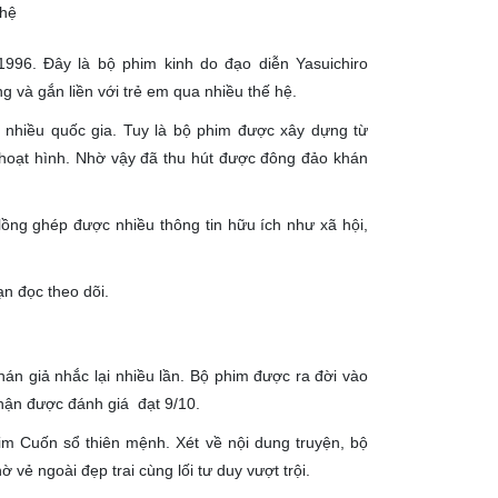
 hệ
96. Đây là bộ phim kinh do đạo diễn Yasuichiro
 và gắn liền với trẻ em qua nhiều thế hệ.
 nhiều quốc gia. Tuy là bộ phim được xây dựng từ
m, hoạt hình. Nhờ vậy đã thu hút được đông đảo khán
 lồng ghép được nhiều thông tin hữu ích như xã hội,
n đọc theo dõi.
án giả nhắc lại nhiều lần. Bộ phim được ra đời vào
hận được đánh giá đạt 9/10.
im Cuốn sổ thiên mệnh. Xét về nội dung truyện, bộ
vẻ ngoài đẹp trai cùng lối tư duy vượt trội.