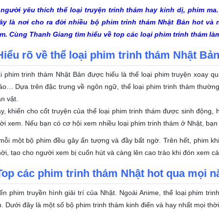
 người yêu thích thể loại truyện trinh thám hay kinh dị, phim 
ây là nơi cho ra đời nhiều bộ phim trinh thám Nhật Bản hot và n
m. Cùng Thanh Giang tìm hiểu về top các loại phim trinh thám làm
Hiểu rõ về thể loại phim trinh thám Nhật Bả
i phim trinh thám Nhật Bản được hiểu là thể loại phim truyện xoay q
o… Dựa trên đặc trưng về ngôn ngữ, thể loại phim trinh thám thường
n vật.
y, khiến cho cốt truyện của thể loại phim trinh thám được sinh động, 
ời xem. Nếu bạn có cơ hội xem nhiều loại phim trinh thám ở Nhật, bạn
 mỗi một bộ phim đều gây ấn tượng và đầy bất ngờ. Trên hết, phim k
ời, tạo cho người xem bị cuốn hút và càng lên cao trào khi đón xem c
Top các phim trinh thám Nhật hot qua mọi 
n phim truyền hình giải trí của Nhật. Ngoài Anime, thể loại phim tr
. Dưới đây là một số bộ phim trinh thám kinh điển và hay nhất mọi thời