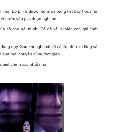
ashima. Bộ phim được mở màn bằng tiết dạy học như
inh bước vào giai đoạn nghỉ hè.
ủa cô con gái mình. Cô đã kể lại việc con gái chết
ô đang dạy. Sau khi nghe cô kể cả lớp đều im lặng và
cho qua mọi chuyện cùng thời gian.
 biết chính xác nhất nha.