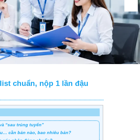
ist chuẩn, nộp 1 lần đậu
và “sau trúng tuyển”
khẩu… cần bản nào, bao nhiêu bản?