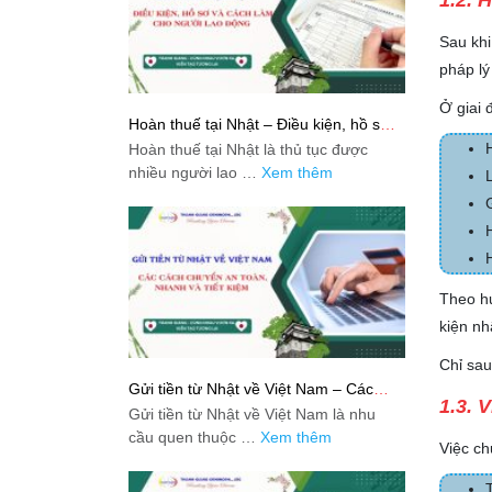
1.2. 
Sau khi
pháp lý
Ở giai 
Hoàn thuế tại Nhật – Điều kiện, hồ sơ
và cách làm cho người lao động
Hoàn thuế tại Nhật là thủ tục được
nhiều người lao …
Xem thêm
Theo h
kiện nh
Chỉ sau
Gửi tiền từ Nhật về Việt Nam – Các
1.3. 
cách chuyển an toàn, nhanh và tiết
Gửi tiền từ Nhật về Việt Nam là nhu
kiệm
cầu quen thuộc …
Xem thêm
Việc ch