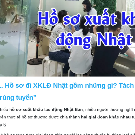
1. Hồ sơ đi XKLĐ Nhật gồm những gì? Tách 
trúng tuyển”
 hiểu
hồ sơ xuất khẩu lao động Nhật Bản
, nhiều người thường nghĩ 
trên thực tế hồ sơ thường được chia thành
hai giai đoạn khác nhau
tư
p lý.