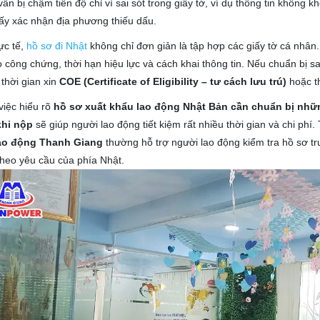
ẫn bị chậm tiến độ chỉ vì sai sót trong giấy tờ, ví dụ thông tin không 
ấy xác nhận địa phương thiếu dấu.
ực tế,
hồ sơ đi Nhật
không chỉ đơn giản là tập hợp các giấy tờ cá nhân.
 công chứng, thời hạn hiệu lực và cách khai thông tin. Nếu chuẩn bị sai 
 thời gian xin
COE (Certificate of Eligibility – tư cách lưu trú)
hoặc th
 việc hiểu rõ
hồ sơ xuất khẩu lao động Nhật Bản cần chuẩn bị những
khi nộp
sẽ giúp người lao động tiết kiệm rất nhiều thời gian và chi phí
ao động Thanh Giang
thường hỗ trợ người lao động kiểm tra hồ sơ t
heo yêu cầu của phía Nhật.