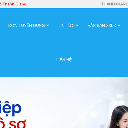
bộ Thanh Giang
THANH GIANG
ĐƠN TUYỂN DỤNG
TIN TỨC
VĂN BẢN XKLĐ
LIÊN HỆ