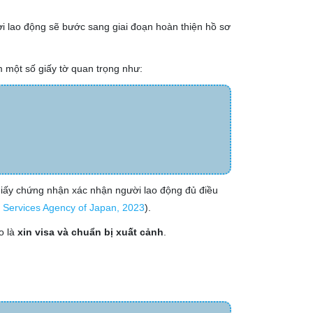
i lao động sẽ bước sang giai đoạn hoàn thiện hồ sơ
 một số giấy tờ quan trọng như:
giấy chứng nhận xác nhận người lao động đủ điều
 Services Agency of Japan, 2023
)
.
o là
xin visa và chuẩn bị xuất cảnh
.