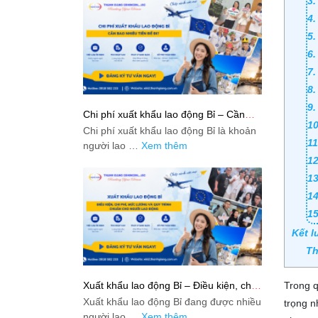
3.
4.
5.
6.
7.
8.
9.
Chi phí xuất khẩu lao động Bỉ – Cần
10
bao nhiêu tiền để đi?
Chi phí xuất khẩu lao động Bỉ là khoản
11
người lao …
Xem thêm
12
13
14
15
Kết l
Th
Xuất khẩu lao động Bỉ – Điều kiện, chi
Trong q
phí, mức lương và quy trình chuẩn cho
Xuất khẩu lao động Bỉ đang được nhiều
trọng n
người lao động
người lao …
Xem thêm