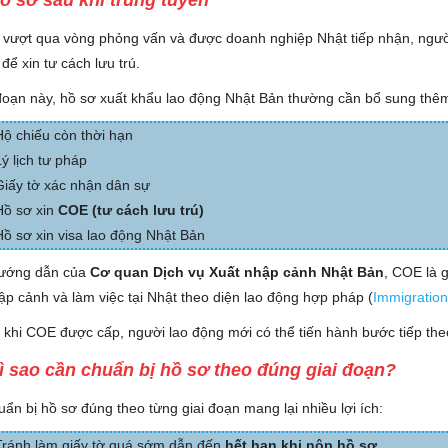
Hồ sơ sau khi trúng tuyển
 vượt qua vòng phỏng vấn và được doanh nghiệp Nhật tiếp nhận, ngườ
 để xin tư cách lưu trú.
đoạn này, hồ sơ xuất khẩu lao động Nhật Bản thường cần bổ sung thêm
Hộ chiếu còn thời hạn
Lý lịch tư pháp
Giấy tờ xác nhận dân sự
Hồ sơ xin
COE (tư cách lưu trú)
Hồ sơ xin visa lao động Nhật Bản
ướng dẫn của
Cơ quan Dịch vụ Xuất nhập cảnh Nhật Bản
, COE là 
ập cảnh và làm việc tại Nhật theo diện lao động hợp pháp (
Immigration
 khi COE được cấp, người lao động mới có thể tiến hành bước tiếp the
Vì sao cần chuẩn bị hồ sơ theo đúng giai đoạn?
uẩn bị hồ sơ đúng theo từng giai đoạn mang lại nhiều lợi ích:
Tránh làm giấy tờ quá sớm dẫn đến
hết hạn khi nộp hồ sơ