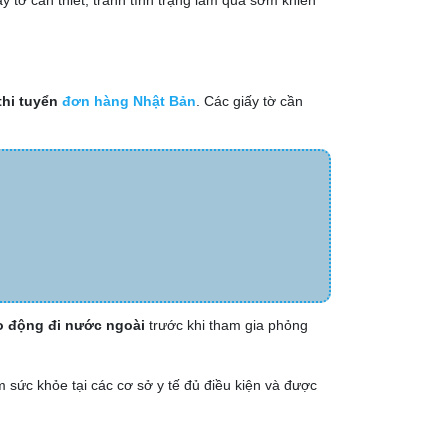
y tờ cần thiết, tránh tình trạng làm quá sớm khiến
thi tuyển
đơn hàng Nhật Bản
. Các giấy tờ cần
o động đi nước ngoài
trước khi tham gia phỏng
 sức khỏe tại các cơ sở y tế đủ điều kiện và được