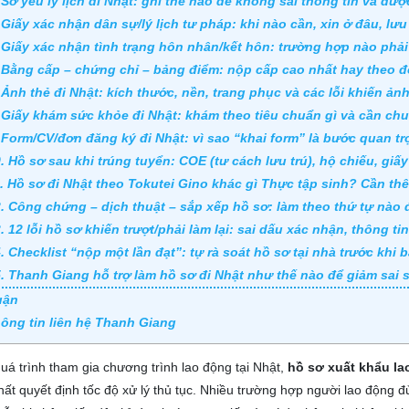
 Sơ yếu lý lịch đi Nhật: ghi thế nào để không sai thông tin và đ
 Giấy xác nhận dân sự/lý lịch tư pháp: khi nào cần, xin ở đâu, lưu
 Giấy xác nhận tình trạng hôn nhân/kết hôn: trường hợp nào phải 
 Bằng cấp – chứng chỉ – bảng điểm: nộp cấp cao nhất hay theo 
 Ảnh thẻ đi Nhật: kích thước, nền, trang phục và các lỗi khiến ảnh
 Giấy khám sức khỏe đi Nhật: khám theo tiêu chuẩn gì và cần ch
 Form/CV/đơn đăng ký đi Nhật: vì sao “khai form” là bước quan t
. Hồ sơ sau khi trúng tuyển: COE (tư cách lưu trú), hộ chiếu, giấ
. Hồ sơ đi Nhật theo Tokutei Gino khác gì Thực tập sinh? Cần th
. Công chứng – dịch thuật – sắp xếp hồ sơ: làm theo thứ tự nào đ
. 12 lỗi hồ sơ khiến trượt/phải làm lại: sai dấu xác nhận, thông 
. Checklist “nộp một lần đạt”: tự rà soát hồ sơ tại nhà trước khi
. Thanh Giang hỗ trợ làm hồ sơ đi Nhật như thế nào để giảm sai só
uận
ông tin liên hệ Thanh Giang
uá trình tham gia chương trình lao động tại Nhật,
hồ sơ xuất khẩu l
hất quyết định tốc độ xử lý thủ tục. Nhiều trường hợp người lao động 