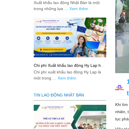
Bản từ A-Z
Xuất khẩu lao động Nhật Bản là một
trong những lựa …
Xem thêm
Chi phí Xuất khẩu lao động Hy Lạp hết
bao nhiêu tiền? Cập nhật mới nhất
Chi phí xuất khẩu lao động Hy Lạp là
2026
một trong …
Xem thêm
TIN LAO ĐỘNG NHẬT BẢN
Khi tìm
nhiên, 
tục phá