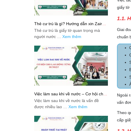
Việc tá
giấy tờ
1.1. 
Thẻ cư trú là gì? Hướng dẫn xin Zairyu
Card tại Nhật chi tiết nhất
Giai đo
Thẻ cư trú là giấy tờ quan trọng mà
người nước …
Xem thêm
chuẩn 
Việc làm sau khi về nước – Cơ hội cho
Ngoài r
lao động từng đi Nhật
Việc làm sau khi về nước là vấn đề
vấn đơ
được nhiều lao …
Xem thêm
Theo qu
cấp giấ