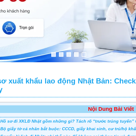
sơ xuất khẩu lao động Nhật Bản: Checkl
y
Nội Dung Bài Viết
 Hồ sơ đi XKLĐ Nhật gồm những gì? Tách rõ “trước trúng tuyển” 
 Bộ giấy tờ cá nhân bắt buộc: CCCD, giấy khai sinh, cư trú/hộ 