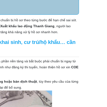
chuẩn bị hồ sơ theo từng bước để hạn chế sai sót.
ư
Xuất khẩu lao động Thanh Giang
, người lao
 tăng khả năng xử lý hồ sơ nhanh hơn.
khai sinh, cư trú/hộ khẩu… cần
à phần nền tảng và bắt buộc phải chuẩn bị ngay từ
nh như đăng ký thi tuyển, hoàn thiện hồ sơ xin
COE
g hoặc bản dịch thuật
, tùy theo yêu cầu của từng
lại để bổ sung.