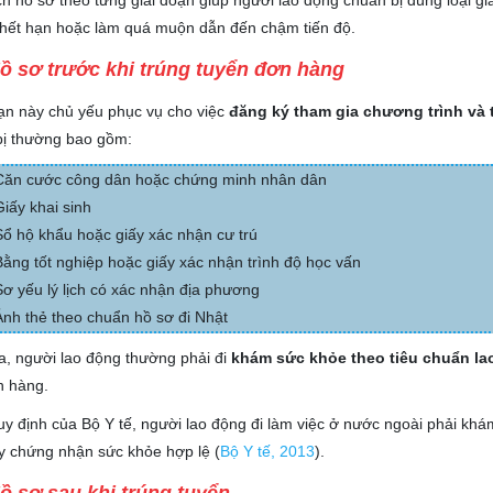
ch hồ sơ theo từng giai đoạn giúp người lao động chuẩn bị đúng loại giấ
 hết hạn hoặc làm quá muộn dẫn đến chậm tiến độ.
Hồ sơ trước khi trúng tuyển đơn hàng
ạn này chủ yếu phục vụ cho việc
đăng ký tham gia chương trình và 
bị thường bao gồm:
Căn cước công dân hoặc chứng minh nhân dân
Giấy khai sinh
Sổ hộ khẩu hoặc giấy xác nhận cư trú
Bằng tốt nghiệp hoặc giấy xác nhận trình độ học vấn
Sơ yếu lý lịch có xác nhận địa phương
Ảnh thẻ theo chuẩn hồ sơ đi Nhật
a, người lao động thường phải đi
khám sức khỏe theo tiêu chuẩn la
n hàng.
y định của Bộ Y tế, người lao động đi làm việc ở nước ngoài phải khám
y chứng nhận sức khỏe hợp lệ (
Bộ Y tế, 2013
)
.