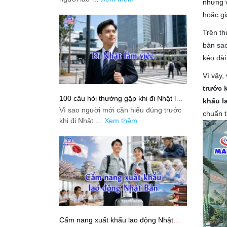
nhưng v
hoặc gi
Trên th
bản sao
kéo dài
Vì vậy,
trước 
100 câu hỏi thường gặp khi đi Nhật làm
khẩu l
việc: Giải đáp thật dễ hiểu cho người
Vì sao người mới cần hiểu đúng trước
chuẩn t
mới bắt đầu
khi đi Nhật …
Xem thêm
Cẩm nang xuất khẩu lao động Nhật