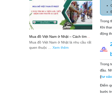
Trong t
Khi tha
động th
Mua đồ Việt Nam ở Nhật – Cách tìm
mua tiện lợi, tiết kiệm cho người xa quê
Mua đồ Việt Nam ở Nhật là nhu cầu rất
quen thuộc …
Xem thêm
Trong 
đầu. Nh
(
tư các
Điểm qu
bước tr