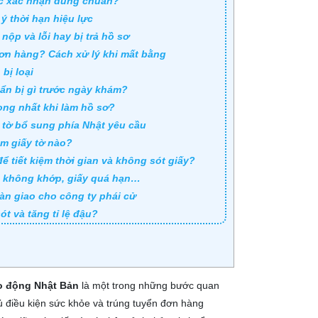
ược xác nhận đúng chuẩn?
 ý thời hạn hiệu lực
nộp và lỗi hay bị trả hồ sơ
đơn hàng? Cách xử lý khi mất bằng
 bị loại
uẩn bị gì trước ngày khám?
rọng nhất khi làm hồ sơ?
y tờ bổ sung phía Nhật yêu cầu
êm giấy tờ nào?
ể tiết kiệm thời gian và không sót giấy?
tin không khớp, giấy quá hạn…
 bàn giao cho công ty phái cử
t và tăng tỉ lệ đậu?
ao động Nhật Bản
là một trong những bước quan
đủ điều kiện sức khỏe và trúng tuyển đơn hàng