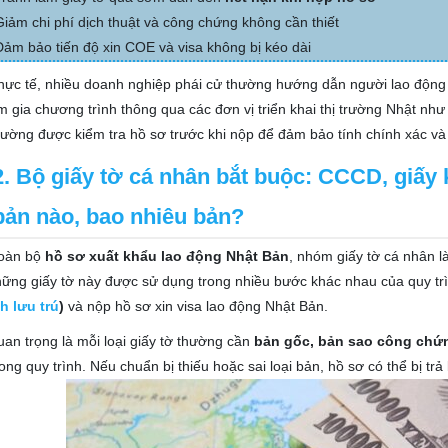
Giảm chi phí dịch thuật và công chứng không cần thiết
Đảm bảo tiến độ xin COE và visa không bị kéo dài
hực tế, nhiều doanh nghiệp phái cử thường hướng dẫn người lao động 
m gia chương trình thông qua các đơn vị triển khai thị trường Nhật nh
ường được kiểm tra hồ sơ trước khi nộp để đảm bảo tính chính xác và
2. Bộ giấy tờ cá nhân bắt buộc: CCCD, giấy 
bản nào, bao nhiêu bản?
toàn bộ
hồ sơ xuất khẩu lao động Nhật Bản
, nhóm giấy tờ cá nhân l
ững giấy tờ này được sử dụng trong nhiều bước khác nhau của quy trì
h lưu trú
)
và nộp hồ sơ xin visa lao động Nhật Bản.
an trọng là mỗi loại giấy tờ thường cần
bản gốc, bản sao công chứn
ong quy trình. Nếu chuẩn bị thiếu hoặc sai loại bản, hồ sơ có thể bị trả 