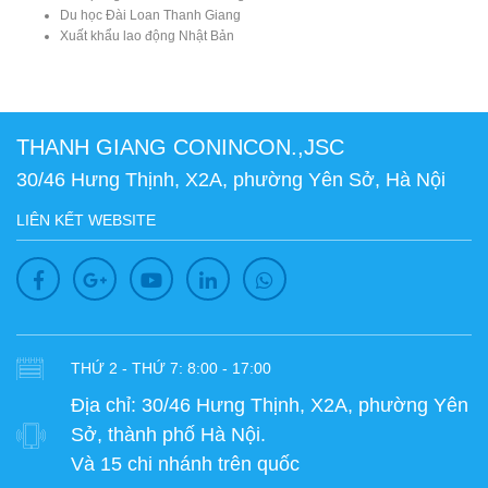
Du học Đài Loan Thanh Giang
Xuất khẩu lao động Nhật Bản
THANH GIANG CONINCON.,JSC
30/46 Hưng Thịnh, X2A, phường Yên Sở, Hà Nội
LIÊN KẾT WEBSITE
THỨ 2 - THỨ 7: 8:00 - 17:00
Địa chỉ:
30/46 Hưng Thịnh, X2A, phường Yên
Sở, thành phố Hà Nội.
Và 15 chi nhánh trên quốc