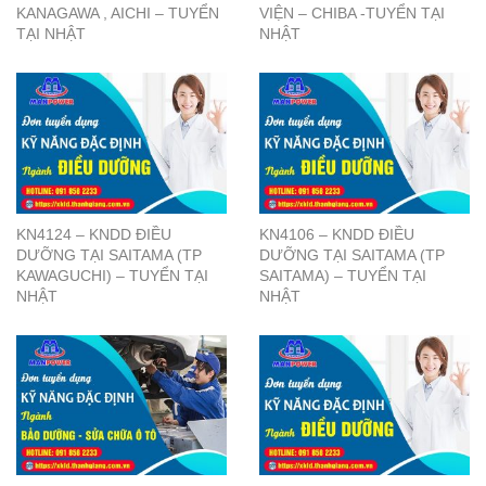
KANAGAWA , AICHI – TUYỂN
VIỆN – CHIBA -TUYỂN TẠI
TẠI NHẬT
NHẬT
KN4124 – KNDD ĐIỀU
KN4106 – KNDD ĐIỀU
DƯỠNG TẠI SAITAMA (TP
DƯỠNG TẠI SAITAMA (TP
KAWAGUCHI) – TUYỂN TẠI
SAITAMA) – TUYỂN TẠI
NHẬT
NHẬT