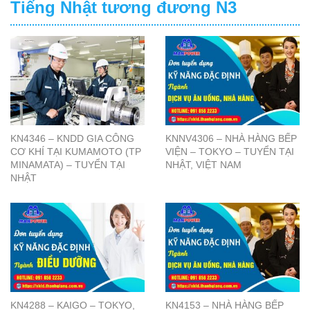
Tiếng Nhật tương đương N3
KN4346 – KNDD GIA CÔNG
KNNV4306 – NHÀ HÀNG BẾP
CƠ KHÍ TẠI KUMAMOTO (TP
VIỆN – TOKYO – TUYỂN TẠI
MINAMATA) – TUYỂN TẠI
NHẬT, VIỆT NAM
NHẬT
KN4288 – KAIGO – TOKYO,
KN4153 – NHÀ HÀNG BẾP