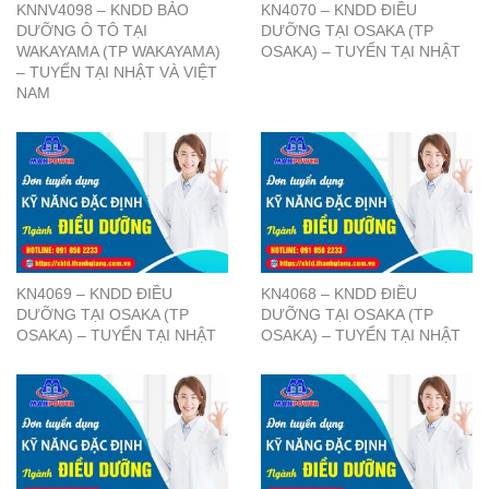
KNNV4098 – KNDD BẢO
KN4070 – KNDD ĐIỀU
DƯỠNG Ô TÔ TẠI
DƯỠNG TẠI OSAKA (TP
WAKAYAMA (TP WAKAYAMA)
OSAKA) – TUYỂN TẠI NHẬT
– TUYỂN TẠI NHẬT VÀ VIỆT
NAM
KN4069 – KNDD ĐIỀU
KN4068 – KNDD ĐIỀU
DƯỠNG TẠI OSAKA (TP
DƯỠNG TẠI OSAKA (TP
OSAKA) – TUYỂN TẠI NHẬT
OSAKA) – TUYỂN TẠI NHẬT