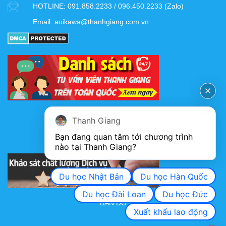
HOTLINE:
091.858.2233 / 096.450.2233 (Zalo)
Email:
aoikawa@thanhgiang.com.vn
FANPAGE
Thanh Giang
Bạn đang quan tâm tới chương trình 
nào tại Thanh Giang? 
KHẢO SÁT CHẤT LƯỢNG DỊCH VỤ
Du học Nhật Bản
Du học Hàn Quốc
Du học Đài Loan
Du học Đức
BẢN ĐỒ
Xuất khẩu lao động