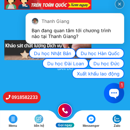
FANPAGE
Thanh Giang
Bạn đang quan tâm tới chương trình 
nào tại Thanh Giang? 
KHẢO SÁT CHẤT LƯỢNG DỊCH VỤ
Du học Nhật Bản
Du học Hàn Quốc
Du học Đài Loan
Du học Đức
BẢN ĐỒ
Xuất khẩu lao động
1
0918582233
Gọi ngay
Menu
liên hệ
Messenger
Zalo