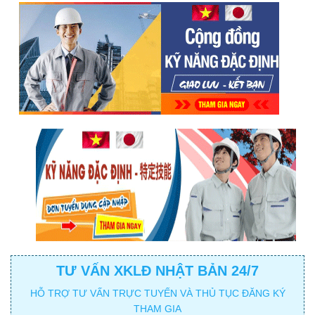
TƯ VẤN XKLĐ NHẬT BẢN 24/7
HỖ TRỢ TƯ VẤN TRỰC TUYẾN VÀ THỦ TỤC ĐĂNG KÝ
THAM GIA