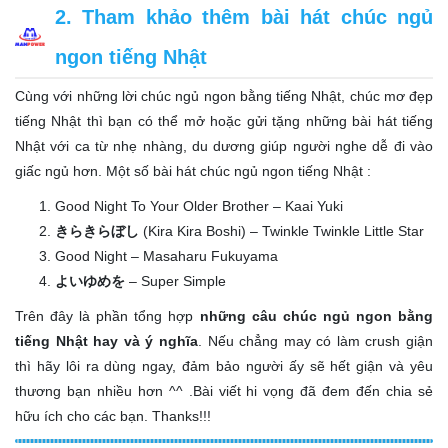
2. Tham khảo thêm bài hát chúc ngủ
ngon tiếng Nhật
Cùng với những lời chúc ngủ ngon bằng tiếng Nhật, chúc mơ đẹp
tiếng Nhật thì bạn có thể mở hoặc gửi tặng những bài hát tiếng
Nhật với ca từ nhẹ nhàng, du dương giúp người nghe dễ đi vào
giấc ngủ hơn. Một số bài hát chúc ngủ ngon tiếng Nhật :
Good Night To Your Older Brother – Kaai Yuki
きらきらぼし
(Kira Kira Boshi) – Twinkle Twinkle Little Star
Good Night – Masaharu Fukuyama
よいゆめを
– Super Simple
Trên đây là phần tổng hợp
những câu chúc ngủ ngon bằng
tiếng Nhật hay và ý nghĩa
. Nếu chẳng may có làm crush giận
thì hãy lôi ra dùng ngay, đảm bảo người ấy sẽ hết giận và yêu
thương bạn nhiều hơn ^^ .Bài viết hi vọng đã đem đến chia sẻ
hữu ích cho các bạn. Thanks!!!