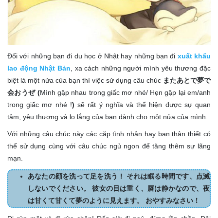
Đối với những bạn đi du học ở Nhật hay những bạn đi
xuất khẩu
lao động Nhật Bản
, xa cách những người mình yêu thương đặc
biệt là một nửa của bạn thì việc sử dụng câu chúc
またあとで夢で
会おうぜ (
Mình gặp nhau trong giấc mơ nhé/ Hẹn gặp lại em/anh
trong giấc mơ nhé !
)
sẽ rất ý nghĩa và thể hiện được sự quan
tâm, yêu thương và lo lắng của bạn dành cho một nửa của mình.
Với những câu chúc này các cặp tình nhân hay bạn thân thiết có
thể sử dụng cùng với câu chúc ngủ ngon để tăng thêm sự lãng
mạn.
あなたの顔を洗って足を洗う！ それは眠る時間です、点滅
しないでください。 彼女の目は重く、唇は静かなので、夜
は甘くて甘くて夢のように見えます。 おやすみなさい！