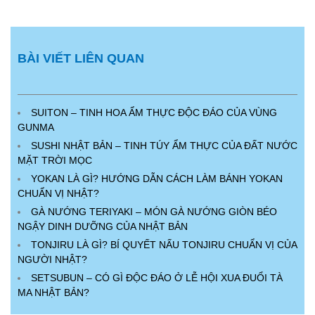
BÀI VIẾT LIÊN QUAN
SUITON – TINH HOA ẨM THỰC ĐỘC ĐÁO CỦA VÙNG
GUNMA
SUSHI NHẬT BẢN – TINH TÚY ẨM THỰC CỦA ĐẤT NƯỚC
MẶT TRỜI MỌC
YOKAN LÀ GÌ? HƯỚNG DẪN CÁCH LÀM BÁNH YOKAN
CHUẨN VỊ NHẬT?
GÀ NƯỚNG TERIYAKI – MÓN GÀ NƯỚNG GIÒN BÉO
NGẬY DINH DƯỠNG CỦA NHẬT BẢN
TONJIRU LÀ GÌ? BÍ QUYẾT NẤU TONJIRU CHUẨN VỊ CỦA
NGƯỜI NHẬT?
SETSUBUN – CÓ GÌ ĐỘC ĐÁO Ở LỄ HỘI XUA ĐUỔI TÀ
MA NHẬT BẢN?