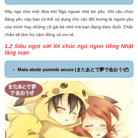
Hãy ngủ như một đứa trẻ/ Ngủ ngoan nhé bé yêu. Với câu chúc
đáng yêu này bạn có thể sử dụng cho các đối tượng là người yêu
của mình hay những cô gái bé nhỏ mà bạn đang theo đuổi. Chắc
chắn sẽ làm họ cảm động và vui vẻ.
1.2 Siêu ngọt với lời chúc ngủ ngon tiếng Nhật
lãng mạn
Mata atode yumede aouze (またあとで夢で会おうぜ)