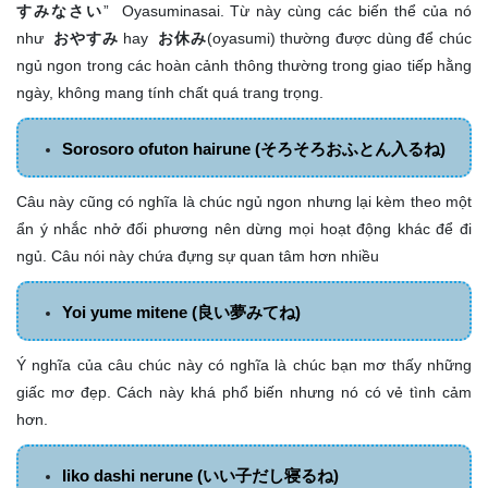
すみなさい
” Oyasuminasai. Từ này cùng các biến thể của nó
như
おやすみ
hay
お休み
(oyasumi) thường được dùng để chúc
ngủ ngon trong các hoàn cảnh thông thường trong giao tiếp hằng
ngày, không mang tính chất quá trang trọng.
Sorosoro ofuton hairune (そろそろおふとん入るね)
Câu này cũng có nghĩa là chúc ngủ ngon nhưng lại kèm theo một
ẩn ý nhắc nhở đối phương nên dừng mọi hoạt động khác để đi
ngủ. Câu nói này chứa đựng sự quan tâm hơn nhiều
Yoi yume mitene (良い夢みてね)
Ý nghĩa của câu chúc này có nghĩa là chúc bạn mơ thấy những
giấc mơ đẹp. Cách này khá phổ biến nhưng nó có vẻ tình cảm
hơn.
Iiko dashi nerune (いい子だし寝るね)