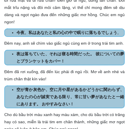
Đi rửa mặt và đi rửa chân! Đến giờ đi ngủ, đừng lần chần. Đôi
mắt trĩu nặng và đôi môi câm lặng, vì thế chỉ mong đêm sẽ dịu
dàng và ngọt ngào đưa đến những giấc mơ hồng. Chúc em ngủ
ngon!
今夜、私はあなたと私の心の中で眠りに落ちるでしょう
。
Đêm nay, anh sẽ chìm vào giấc ngủ cùng em ở trong trái tim anh.
夜は落ちていた、それは寝る時間だった。 彼についての夢
とブランケットをカバー！
Đêm đã rơi xuống, đã đến lúc phải đi ngủ rồi. Mơ về anh nhé và
trùm chăn thật kín vào!
空が青か灰色か、空に月や星があるかどうかに関わらず、
あなたの心が誠実である限り、常に甘い夢があなたと一緒
にあります。 おやすみなさい！
Cho dù bầu trời màu xanh hay màu xám, cho dù bầu trời có trăng
hay có sao, miễn là trái tim em chân thành, những giấc mơ ngọt
ngào sẽ luôn ở bên em. Chúc ngủ ngon!