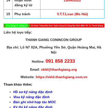
14
nhận form
15/04/2022
đăng ký từ
15
Phụ trách
V.T.T.Loan (Ms Hải)
Liên hệ trực tiếp:
THANH GIANG CONINCON GROUP
Địa chỉ: Lô N7 X2A, Phường Yên Sở, Quận Hoàng Mai, Hà
Nội
091 858 2233
Hotline
:
Email
:
xkld@thanhgiang.org
Website
:
https://xkld.thanhgiang.com.vn
Tham khảo thêm:
Hồ sơ kỹ năng đặc định
Visa kỹ năng đặc định
Bản ghi nhớ hợp tác MOC
Kỳ thi kỹ năng đặc định