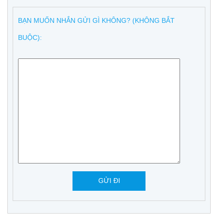
BẠN MUỐN NHẮN GỬI GÌ KHÔNG? (KHÔNG BẮT
BUỘC):