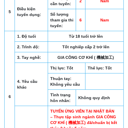
2
Nam
cần tuyển:
Điều kiện
5
Số lượng
tuyển dụng:
tham gia thi
6
Nam
tuyển:
1. Độ tuổi
Từ 18 tuổi trở lên
2. Trình độ:
Tốt nghiêp cấp 2 trở lên
3. Tay nghề:
GIA CÔNG CƠ KHÍ ( 機械加工)
Thị lực: Tốt
Thể lực: Tốt
Thuận tay:
4. Yêu cầu
Không yêu cầu
khác
Tình trạng
6
Không quy định
hôn nhân:
TUYỂN ỨNG VIÊN TẠI NHẬT BẢN
– Thực tập sinh ngành GIA CÔNG
CƠ KHÍ ( 機械加工) đã/chuẩn bị kết