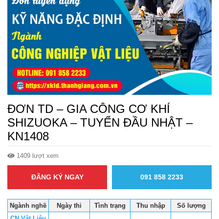
ĐƠN TD – GIA CÔNG CƠ KHÍ
SHIZUOKA – TUYỂN ĐẦU NHẬT –
KN1408
1409 lượt xem
ĐĂNG KÝ NGAY
091 858 2233
Ngành nghề
Ngày thi
Tình trạng
Thu nhập
Số lượng
CN Vật Liệu