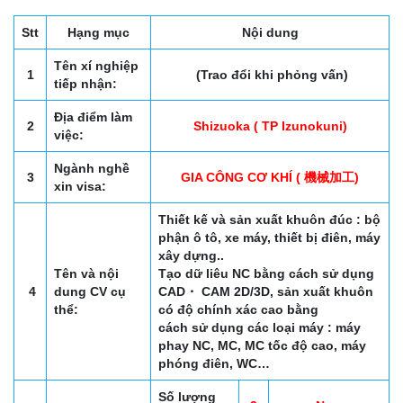
Stt
Hạng mục
Nội dung
Tên xí nghiệp
1
(Trao đổi khi phỏng vấn)
tiếp nhận:
Địa điểm làm
2
Shizuoka ( TP Izunokuni)
việc:
Ngành nghề
3
GIA CÔNG CƠ KHÍ ( 機械加工)
xin visa:
Thiết kế và sản xuất khuôn đúc : bộ
phận ô tô, xe máy, thiết bị điên, máy
xây dựng..
Tên và nội
Tạo dữ liêu NC bằng cách sử dụng
4
dung CV cụ
CAD・ CAM 2D/3D, sản xuất khuôn
thể:
có độ chính xác cao bằng
cách sử dụng các loại máy : máy
phay NC, MC, MC tốc độ cao, máy
phóng điên, WC…
Số lượng