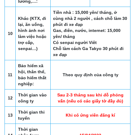
lương,…:
Tiền nhà : 15,000 yên/ tháng, ở
Khác (KTX, đi
cùng nhà 2 người , cách chỗ làm 30
lại, ăn uống,
phút đi xe đạp
hình ảnh nơi
Gas, điên, nước, internet: 15,000
10
làm việc hoặc
yên/ tháng
trợ cấp,
Có senpai người Viêt
senpai…)
Chỗ làm cách Ga Takyo 30 phút đi
xe đạp
Bảo hiểm xã
hội, thân thể,
11
Theo quy định của công ty
bảo hiểm thất
nghiệp:
Thời gian vào
Sau 2-3 tháng sau khi đỗ phỏng
12
công ty
vấn (nếu có các giấy tờ đầy đủ)
Thời gian thi
13
Khi có ứng viên đăng kí
tuyển
Thời gian