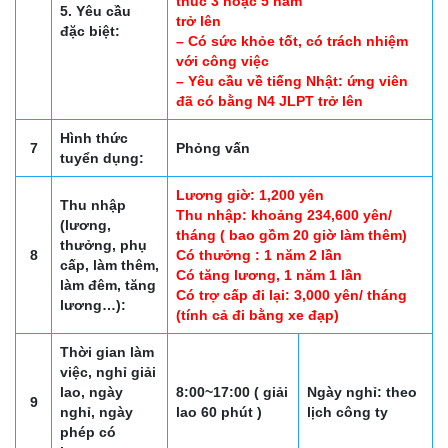
thúc 3 hoặc 5 năm
5. Yêu cầu
trở lên
đặc biệt:
– Có sức khỏe tốt, có trách nhiệm
với công việc
– Yêu cầu về tiếng Nhật: ứng viên
đã có bằng N4 JLPT trở lên
Hình thức
7
Phỏng vấn
tuyển dụng:
Lương giờ: 1,200 yên
Thu nhập
Thu nhập: khoảng 234,600 yên/
(lương,
tháng ( bao gồm 20 giờ làm thêm)
thưởng, phụ
8
Có thưởng : 1 năm 2 lần
cấp, làm thêm,
Có tăng lương, 1 năm 1 lần
làm đêm, tăng
Có trợ cấp đi lại: 3,000 yên/ tháng
lương…):
(tính cả đi bằng xe đạp)
Thời gian làm
việc, nghỉ giải
lao, ngày
8:00~17:00 ( giải
Ngày nghỉ: theo
9
nghỉ, ngày
lao 60 phút )
lịch công ty
phép có