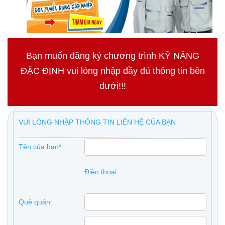
Bạn muốn đăng ký chương trình KỸ NĂNG
ĐẶC ĐỊNH vui lòng nhập đầy đủ thông tin bên
dưới!!!
VUI LÒNG NHẬP THÔNG TIN LIÊN HỆ CỦA BẠN
Tên của bạn*:
Điện thoại:
Quê quán: