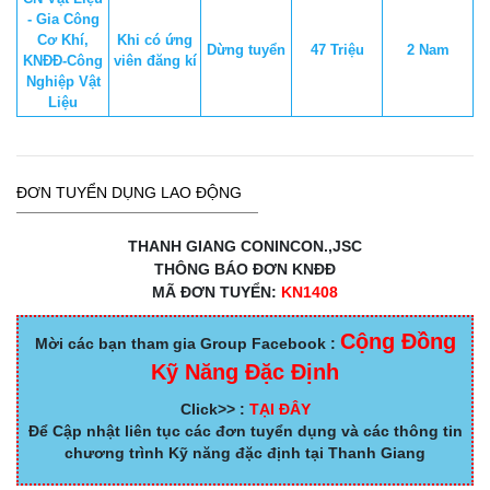
- Gia Công
Cơ Khí,
Khi có ứng
Dừng tuyển
47 Triệu
2 Nam
KNĐĐ-Công
viên đăng kí
Nghiệp Vật
Liệu
ĐƠN TUYỂN DỤNG LAO ĐỘNG
THANH GIANG CONINCON.,JSC
THÔNG BÁO ĐƠN KNĐĐ
MÃ ĐƠN TUYỂN:
KN1408
Cộng Đồng
Mời các bạn tham gia Group Facebook :
Kỹ Năng Đặc Định
Click>> :
TẠI ĐÂY
Để Cập nhật liên tục các đơn tuyển dụng và các thông tin
chương trình Kỹ năng đặc định tại Thanh Giang