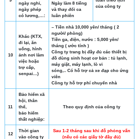
ngày nghỉ,
Ngày làm 8 tiếng
của công ty
ngày phép
và thay đổi ca
có lương,…:
luân phiên
– Tiền nhà 10,000 yên/ tháng ( 2
người/ phòng)
Khác (KTX,
Tiền ga, điện, nước : 5,000 yên/
đi lại, ăn
tháng ( ước tính )
uống, hình
Công ty trang bị đầy đủ các thiết bị
10
ảnh nơi làm
đồ dùng sinh hoạt cơ bản : tủ lạnh,
việc hoặc
máy giặt, máy lạnh, lò vi
trợ cấp,
sóng,.. Có hỗ trợ cả xe đạp cho ứng
senpai…)
viên
Công ty hỗ trợ phí chuyển nhà
Bảo hiểm xã
hội, thân
11
thể,
Theo quy định của công ty
bảo hiểm
thất nghiệp:
Thời gian
Sau 1-2 tháng sau khi đỗ phỏng vấn
12
vào công ty
(nếu có các giấy tờ đầy đủ)