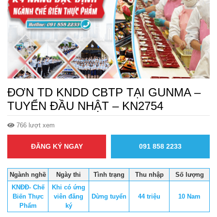
ĐƠN TD KNDD CBTP TẠI GUNMA –
TUYỂN ĐẦU NHẬT – KN2754
766 lượt xem
ĐĂNG KÝ NGAY
091 858 2233
Ngành nghề
Ngày thi
Tình trạng
Thu nhập
Số lượng
KNĐĐ- Chế
Khi có ứng
Biến Thực
viên đăng
Dừng tuyển
44 triệu
10 Nam
Phẩm
ký