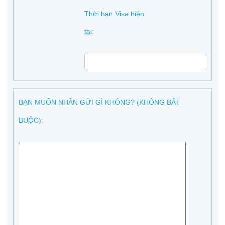
Thời hạn Visa hiện
tại:
BẠN MUỐN NHẮN GỬI GÌ KHÔNG? (KHÔNG BẮT
BUỘC):