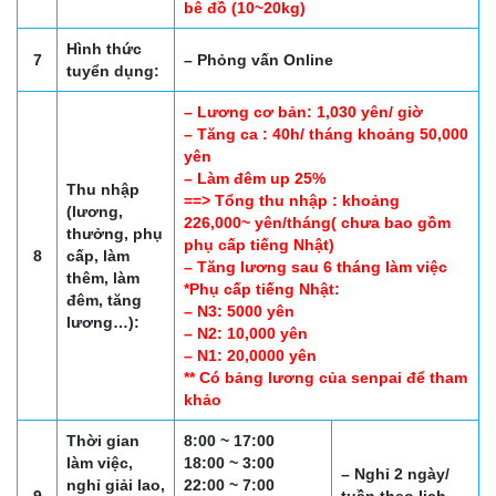
bê đồ (10~20kg)
Hình thức
7
– Phỏng vấn Online
tuyển dụng:
– Lương cơ bản: 1,030 yên/ giờ
– Tăng ca : 40h/ tháng khoảng 50,000
yên
– Làm đêm up 25%
Thu nhập
==> Tổng thu nhập : khoảng
(lương,
226,000~ yên/tháng( chưa bao gồm
thưởng, phụ
phụ cấp tiếng Nhật)
8
cấp, làm
– Tăng lương sau 6 tháng làm việc
thêm, làm
*Phụ cấp tiếng Nhật:
đêm, tăng
– N3: 5000 yên
lương…):
– N2: 10,000 yên
– N1: 20,0000 yên
** Có bảng lương của senpai để tham
khảo
Thời gian
8:00 ~ 17:00
làm việc,
18:00 ~ 3:00
– Nghỉ 2 ngày/
nghỉ giải lao,
22:00 ~ 7:00
9
tuần theo lịch