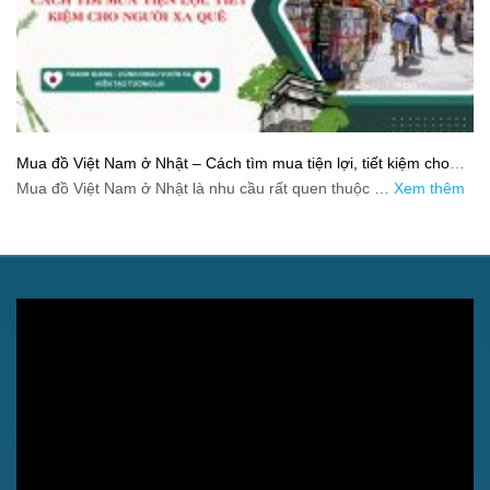
Mua đồ Việt Nam ở Nhật – Cách tìm mua tiện lợi, tiết kiệm cho
người xa quê
Mua đồ Việt Nam ở Nhật là nhu cầu rất quen thuộc …
Xem thêm