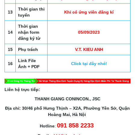
Thời gian thi
13
Khi có ứng viên đăng kí
tuyển
Thời gian
14
nhận form
05/09/2023
đăng ký từ
15
Phụ trách
V.T. KIEU ANH
Link File
16
Click tại đây nhé!
Ảnh + PDF
Liên hệ trực tiếp:
THANH GIANG CONINCON., JSC
Địa chỉ: 30/46 phố Hưng Thịnh – X2A, Phường Yên Sở, Quận
Hoàng Mai, Hà Nội
091 858 2233
Hotline
: