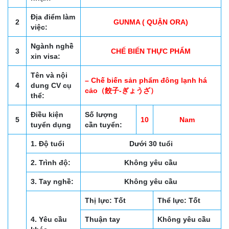
Địa điểm làm
2
GUNMA ( QUẬN ORA)
việc:
Ngành nghề
3
CHẾ BIẾN THỰC PHẨM
xin visa:
Tên và nội
– Chế biến sản phẩm đông lạnh há
4
dung CV cụ
cảo（餃子-ぎょうざ）
thể:
Điều kiện
Số lượng
5
10
Nam
tuyển dụng
cần tuyển:
1. Độ tuổi
Dưới 30 tuổi
2. Trình độ:
Không yêu cầu
3. Tay nghề:
Không yêu cầu
Thị lực: Tốt
Thể lực: Tốt
4. Yêu cầu
Thuận tay
Không yêu cầu