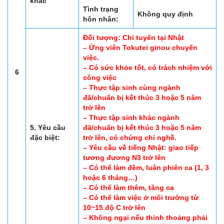
khác
Tình trạng
Không quy định
hôn nhân:
Đối tượng: Chỉ tuyển tại Nhật
– Ứng viên Tokutei ginou chuyển
việc.
– Có sức khỏe tốt, có trách nhiệm với
6
công việc
– Thực tập sinh cùng ngành
đã/chuẩn bị kết thúc 3 hoặc 5 năm
trở lên
– Thực tập sinh khác ngành
5. Yêu cầu
đã/chuẩn bị kết thúc 3 hoặc 5 năm
đặc biệt:
trở lên, có chứng chỉ nghề.
– Yêu cầu về tiếng Nhật: giao tiếp
tương đương N3 trở lên
– Có thể làm đêm, luân phiên ca (1, 3
hoặc 6 tháng…)
– Có thể làm thêm, tăng ca
– Có thể làm việc ở môi trường từ
10~15 độ C trở lên
– Không ngại nếu thỉnh thoảng phải