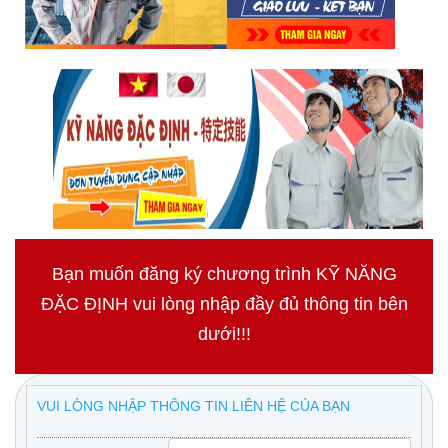
Bạn muốn đăng ký chương trình KỸ NĂNG
ĐẶC ĐỊNH vui lòng nhập đầy đủ thông tin bên
dưới!!!
VUI LÒNG NHẬP THÔNG TIN LIÊN HỆ CỦA BẠN