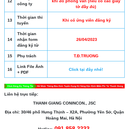
12
khi đỗ phỏng vấn (nếu có các giấy
công ty
tờ đầy đủ)
Thời gian thi
13
Khi có ứng viên đăng ký
tuyển
Thời gian
14
nhận form
26/04/2023
đăng ký từ
15
Phụ trách
T.Đ.TRUONG
Link File Ảnh
16
Click tại đây nhé!
+ PDF
Liên hệ trực tiếp:
THANH GIANG CONINCON., JSC
Địa chỉ: 30/46 phố Hưng Thịnh – X2A, Phường Yên Sở, Quận
Hoàng Mai, Hà Nội
091 858 2233
Hotline
: