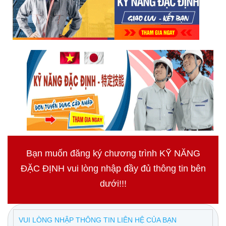
Bạn muốn đăng ký chương trình KỸ NĂNG
ĐẶC ĐỊNH vui lòng nhập đầy đủ thông tin bên
dưới!!!
VUI LÒNG NHẬP THÔNG TIN LIÊN HỆ CỦA BẠN