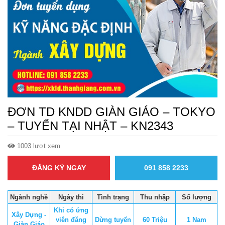
ĐƠN TD KNDD GIÀN GIÁO – TOKYO
– TUYỂN TẠI NHẬT – KN2343
1003 lượt xem
ĐĂNG KÝ NGAY
091 858 2233
Ngành nghề
Ngày thi
Tình trạng
Thu nhập
Số lượng
Khi có ứng
Xây Dựng -
viên đăng
Dừng tuyển
60 Triệu
1 Nam
Giàn Giáo