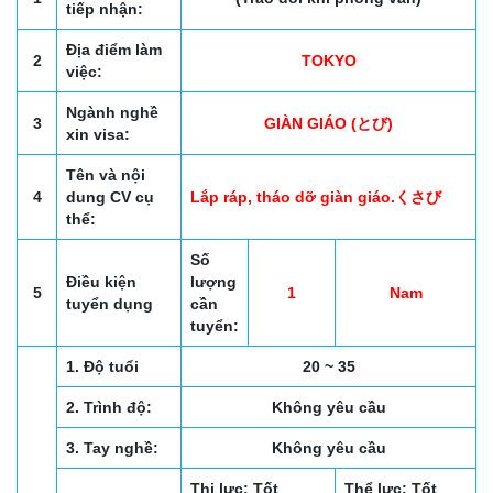
tiếp nhận:
Địa điểm làm
2
TOKYO
việc:
Ngành nghề
3
GIÀN GIÁO (とび)
xin visa:
Tên và nội
4
dung CV cụ
Lắp ráp, tháo dỡ giàn giáo.くさび
thể:
Số
Điều kiện
lượng
5
1
Nam
tuyển dụng
cần
tuyển:
1. Độ tuổi
20 ~ 35
2. Trình độ:
Không yêu cầu
3. Tay nghề:
Không yêu cầu
Thị lực: Tốt
Thể lực: Tốt