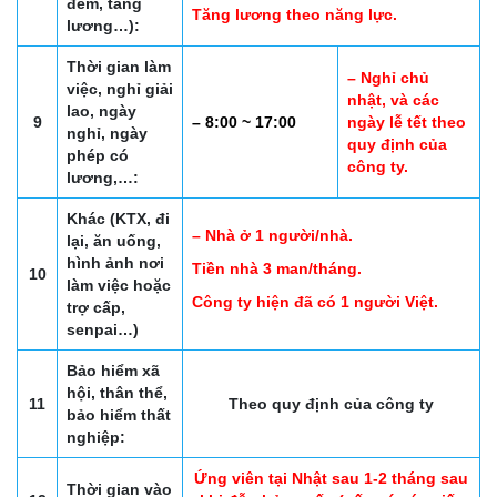
đêm, tăng
Tăng lương theo năng lực.
lương…):
Thời gian làm
– Nghỉ chủ
việc, nghỉ giải
nhật, và các
lao, ngày
9
– 8:00 ~ 17:00
ngày lễ tết theo
nghỉ, ngày
quy định của
phép có
công ty.
lương,…:
Khác (KTX, đi
– Nhà ở 1 người/nhà.
lại, ăn uống,
hình ảnh nơi
Tiền nhà 3 man/tháng.
10
làm việc hoặc
Công ty hiện đã có 1 người Việt.
trợ cấp,
senpai…)
Bảo hiểm xã
hội, thân thể,
11
Theo quy định của công ty
bảo hiểm thất
nghiệp:
Ứng viên tại Nhật sau 1-2 tháng sau
Thời gian vào