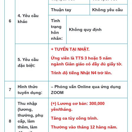
Thuận tay
Không yêu cầu
4. Yêu cầu
Tình
6
khác
trạng
Không quy định
hôn
nhân:
+ TUYỂN TẠI NHẬT.
Ứng viên là TTS 3 hoặc 5 năm
5. Yêu cầu
ngành Giàn giáo có đầy đủ giấy tờ.
đặc biệt:
Trình độ tiếng Nhật N4 trở lên.
Hình thức
– Phỏng vấn Online qua ứng dụng
7
tuyển dụng:
ZOOM
Thu nhập
(+) Lương cơ bản: 300,000
(lương,
yên/tháng.
thưởng, phụ
Tăng ca tùy công trình.
8
cấp, làm
thêm, làm
Thưởng vào tháng 12 hàng năm.