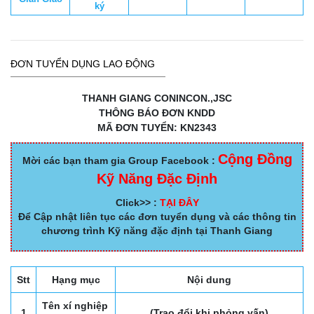
ký
ĐƠN TUYỂN DỤNG LAO ĐỘNG
THANH GIANG CONINCON.,JSC
THÔNG BÁO ĐƠN KNDD
MÃ ĐƠN TUYỂN: KN2343
Cộng Đồng
Mời các bạn tham gia Group Facebook :
Kỹ Năng Đặc Định
Click>> :
TẠI ĐÂY
Để Cập nhật liên tục các đơn tuyển dụng và các thông tin
chương trình Kỹ năng đặc định tại Thanh Giang
Stt
Hạng mục
Nội dung
Tên xí nghiệp
1
(Trao đổi khi phỏng vấn)