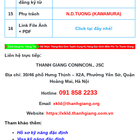
đăng ký từ
15
Phụ trách
N.D.TUONG (KAWAMURA)
Link File Ảnh
16
Click tại đây nhé!
+ PDF
Liên hệ trực tiếp:
THANH GIANG CONINCON., JSC
Địa chỉ: 30/46 phố Hưng Thịnh – X2A, Phường Yên Sở, Quận
Hoàng Mai, Hà Nội
091 858 2233
Hotline
:
Email
:
xkld@thanhgiang.org
Website
:
https://xkld.thanhgiang.com.vn
Tham khảo thêm:
Hồ sơ kỹ năng đặc định
Visa kỹ năng đặc định