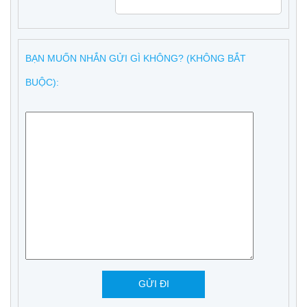
BẠN MUỐN NHẮN GỬI GÌ KHÔNG? (KHÔNG BẮT
BUỘC):