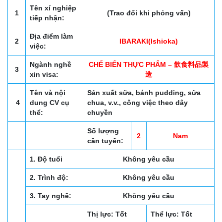
Tên xí nghiệp
1
(Trao đổi khi phỏng vấn)
tiếp nhận:
Địa điểm làm
2
IBARAKI(Ishioka)
việc:
Ngành nghề
CHẾ BIẾN THỰC PHẨM – 飲食料品製
3
xin visa:
造
Tên và nội
Sản xuất sữa, bánh pudding, sữa
4
dung CV cụ
chua, v.v., công việc theo dây
thể:
chuyền
Số lượng
2
Nam
cần tuyển:
1. Độ tuổi
Không yêu cầu
2. Trình độ:
Không yêu cầu
3. Tay nghề:
Không yêu cầu
Thị lực: Tốt
Thể lực: Tốt