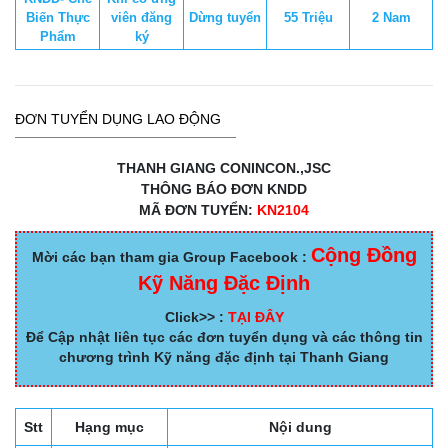
Biến Thực
viên đăng
Dừng tuyển
55 Triệu
2 Nam
Phẩm
ký
ĐƠN TUYỂN DỤNG LAO ĐỘNG
THANH GIANG CONINCON.,JSC
THÔNG BÁO ĐƠN KNDD
MÃ ĐƠN TUYỂN:
KN2104
Cộng Đồng
Mời các bạn tham gia Group Facebook :
Kỹ Năng Đặc Định
Click>> :
TẠI ĐÂY
Để Cập nhật liên tục các đơn tuyển dụng và các thông tin
chương trình Kỹ năng đặc định tại Thanh Giang
Stt
Hạng mục
Nội dung