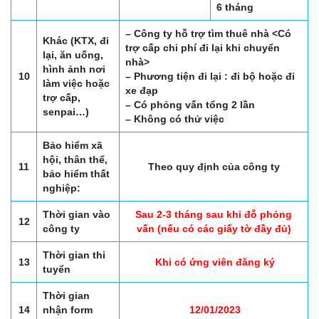
6 tháng
– Công ty hỗ trợ tìm thuê nhà <Có
Khác (KTX, đi
trợ cấp chi phí đi lại khi chuyển
lại, ăn uống,
nhà>
hình ảnh nơi
10
– Phương tiện đi lại : đi bộ hoặc đi
làm việc hoặc
xe đạp
trợ cấp,
– Có phỏng vấn tổng 2 lần
senpai…)
– Không có thử việc
Bảo hiểm xã
hội, thân thể,
11
Theo quy định của công ty
bảo hiểm thất
nghiệp:
Thời gian vào
Sau 2-3 tháng sau khi đỗ phỏng
12
công ty
vấn (nếu có các giấy tờ đầy đủ)
Thời gian thi
13
Khi có ứng viên đăng ký
tuyển
Thời gian
14
nhận form
12/01/2023