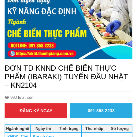
ĐƠN TD KNND CHẾ BIẾN THỰC
PHẨM (IBARAKI) TUYỂN ĐẦU NHẬT
– KN2104
990 lượt xem
ĐĂNG KÝ NGAY
091 858 2233
Ngành nghề
Ngày thi
Tình trạng
Thu nhập
Số lượng
KNĐĐ- Chế
Khi có ứng