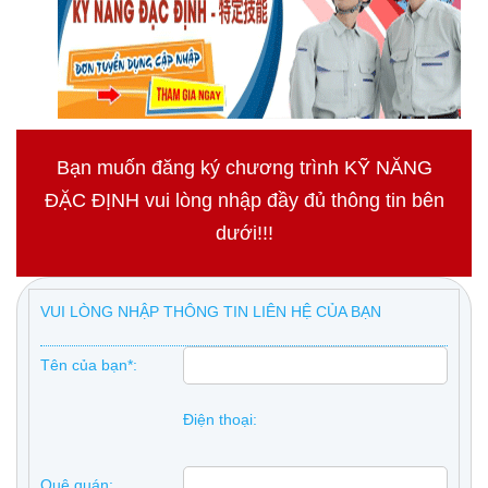
Bạn muốn đăng ký chương trình KỸ NĂNG
ĐẶC ĐỊNH vui lòng nhập đầy đủ thông tin bên
dưới!!!
VUI LÒNG NHẬP THÔNG TIN LIÊN HỆ CỦA BẠN
Tên của bạn*:
Điện thoại:
Quê quán: