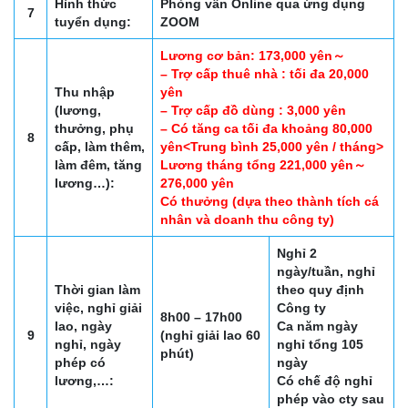
Hình thức
Phỏng vấn Online qua ứng dụng
7
tuyển dụng:
ZOOM
Lương cơ bản: 173,000 yên～
– Trợ cấp thuê nhà : tối đa 20,000
Thu nhập
yên
(lương,
– Trợ cấp đồ dùng : 3,000 yên
thưởng, phụ
– Có tăng ca tối đa khoảng 80,000
8
cấp, làm thêm,
yên<Trung bình 25,000 yên / tháng>
làm đêm, tăng
Lương tháng tổng 221,000 yên～
lương…):
276,000 yên
Có thưởng (dựa theo thành tích cá
nhân và doanh thu công ty)
Nghỉ 2
ngày/tuần, nghỉ
Thời gian làm
theo quy định
việc, nghỉ giải
Công ty
8h00 – 17h00
lao, ngày
Ca năm ngày
9
(nghỉ giải lao 60
nghỉ, ngày
nghỉ tổng 105
phút)
phép có
ngày
lương,…:
Có chế độ nghỉ
phép vào cty sau