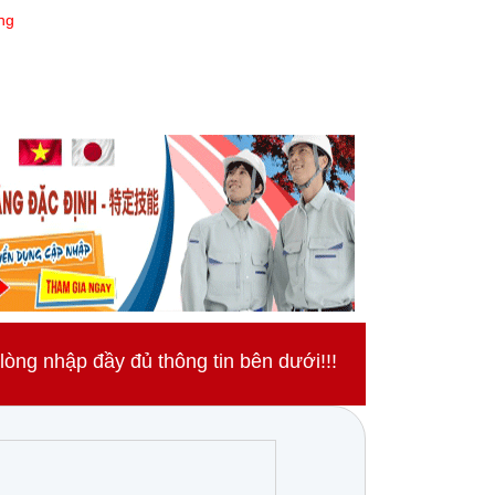
ng
ng nhập đầy đủ thông tin bên dưới!!!