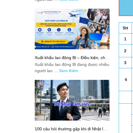
Stt
1
2
Xuất khẩu lao động Bỉ – Điều kiện, chi
phí, mức lương và quy trình chuẩn cho
3
Xuất khẩu lao động Bỉ đang được nhiều
người lao động
người lao …
Xem thêm
4
100 câu hỏi thường gặp khi đi Nhật làm