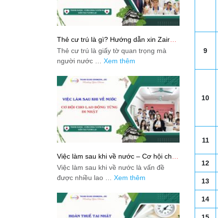
Thẻ cư trú là gì? Hướng dẫn xin Zairyu
Card tại Nhật chi tiết nhất
Thẻ cư trú là giấy tờ quan trọng mà
9
người nước …
Xem thêm
10
11
Việc làm sau khi về nước – Cơ hội cho
12
lao động từng đi Nhật
Việc làm sau khi về nước là vấn đề
được nhiều lao …
Xem thêm
13
14
15