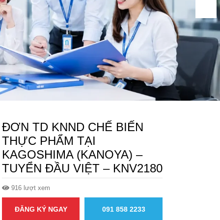
ĐƠN TD KNND CHẾ BIẾN
THỰC PHẨM TẠI
KAGOSHIMA (KANOYA) –
TUYỂN ĐẦU VIỆT – KNV2180
916 lượt xem
ĐĂNG KÝ NGAY
091 858 2233