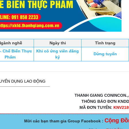
Ngành nghề
Ngày thi
Tình trạng
 Chế Biến Thực
Khi có ứng viên đăng
Dừng tuyển
Phẩm
ký
UYỂN DỤNG LAO ĐỘNG
THANH GIANG CONINCON.,
THÔNG BÁO ĐƠN KND
MÃ ĐƠN TUYỂN:
KNV218
Cộng Đồ
Mời các bạn tham gia Group Facebook :