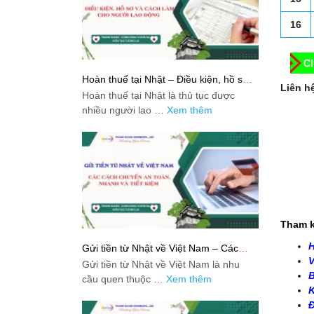
16
Hoàn thuế tại Nhật – Điều kiện, hồ sơ
Liên hệ
và cách làm cho người lao động
Hoàn thuế tại Nhật là thủ tục được
nhiều người lao …
Xem thêm
Tham k
H
Gửi tiền từ Nhật về Việt Nam – Các
cách chuyển an toàn, nhanh và tiết
V
Gửi tiền từ Nhật về Việt Nam là nhu
kiệm
B
cầu quen thuộc …
Xem thêm
K
Đ