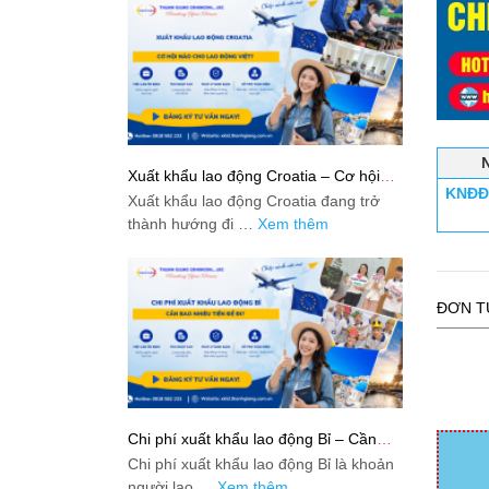
Xuất khẩu lao động Croatia – Cơ hội
KNĐĐ-
nào cho lao động Việt?
Xuất khẩu lao động Croatia đang trở
thành hướng đi …
Xem thêm
ĐƠN T
Chi phí xuất khẩu lao động Bỉ – Cần
bao nhiêu tiền để đi?
Chi phí xuất khẩu lao động Bỉ là khoản
người lao …
Xem thêm