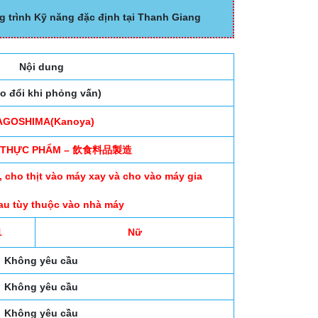
g trình Kỹ năng đặc định tại Thanh Giang
Nội dung
ao đổi khi phỏng vấn)
AGOSHIMA(Kanoya)
N THỰC PHẨM – 飲食料品製造
a, cho thịt vào máy xay và cho vào máy gia
au tùy thuộc vào nhà máy
1
Nữ
Không yêu cầu
Không yêu cầu
Không yêu cầu