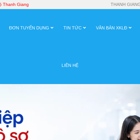
bộ Thanh Giang
THANH GIANG
ĐƠN TUYỂN DỤNG
TIN TỨC
VĂN BẢN XKLĐ
LIÊN HỆ