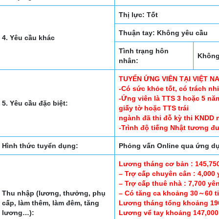
Thị lực: Tốt
Thuận tay: Không yêu cầu
4. Yêu cầu khác
Tình trạng hôn
Không
nhân:
TUYỂN ỨNG VIÊN TẠI VIỆT N
-Có sức khỏe tốt, có trách nh
-Ứng viên là TTS 3 hoặc 5 n
5. Yêu cầu đặc biệt:
giấy tờ hoặc TTS trái
ngành đã thi đỗ kỳ thi KNDD
-Trình độ tiếng Nhật tương đ
Hình thức tuyển dụng:
Phỏng vấn Online qua ứng 
Lương tháng cơ bản : 145,75
– Trợ cấp chuyên cân : 4,000 
– Trợ cấp thuê nhà : 7,700 yê
Thu nhập (lương, thưởng, phụ
– Có tăng ca khoảng 30～60 t
cấp, làm thêm, làm đêm, tăng
Lương tháng tổng khoảng 19
lương…):
Lương vể tay khoảng 147,000 