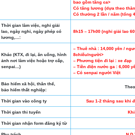
bao gồm tăng ca>
Có tăng lương (dựa theo thàn
Có thưởng 2 lần / năm (tổng 
Thời gian làm việc, nghỉ giải
lao, ngày nghỉ, ngày phép có
8h15 – 17h00 (nghỉ giải lao 60
lương,…:
– Thuê nhà : 14,000 yên / ng
Khác (KTX, đi lại, ăn uống, hình
8chiếu/người>
ảnh nơi làm việc hoặc trợ cấp,
– Phương tiện đi lại : xe đạp
senpai…)
– Tiền điện nước ga : 6,000 y
– Có senpai người Việt
Bảo hiểm xã hội, thân thể,
Theo
bảo hiểm thất nghiệp:
Thời gian vào công ty
Sau 1-2 tháng sau khi 
Thời gian thi tuyển
Khi
Thời gian nhận form đăng ký từ
Phụ trách
N.D