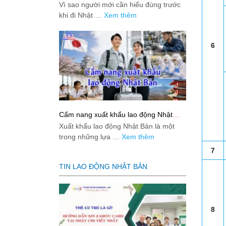
việc: Giải đáp thật dễ hiểu cho người
Vì sao người mới cần hiểu đúng trước
mới bắt đầu
khi đi Nhật …
Xem thêm
6
Cẩm nang xuất khẩu lao động Nhật
Bản từ A-Z
Xuất khẩu lao động Nhật Bản là một
trong những lựa …
Xem thêm
7
TIN LAO ĐỘNG NHẬT BẢN
8