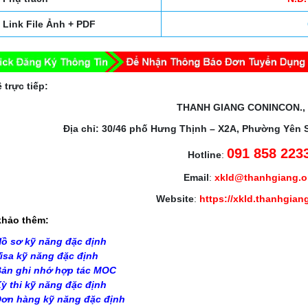
Link File Ảnh + PDF
 trực tiếp:
THANH GIANG CONINCON.,
Địa chỉ: 30/46 phố Hưng Thịnh – X2A, Phường Yên 
091 858 223
Hotline
:
Email
:
xkld@thanhgiang.
Website
:
https://xkld.thanhgian
hảo thêm:
ồ sơ kỹ năng đặc định
isa kỹ năng đặc định
ản ghi nhớ hợp tác MOC
ỳ thi kỹ năng đặc định
ơn hàng kỹ năng đặc định