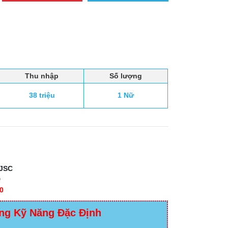
Thu nhập
Số lượng
38 triệu
1 Nữ
JSC
D
0
ng Kỹ Năng Đặc Định