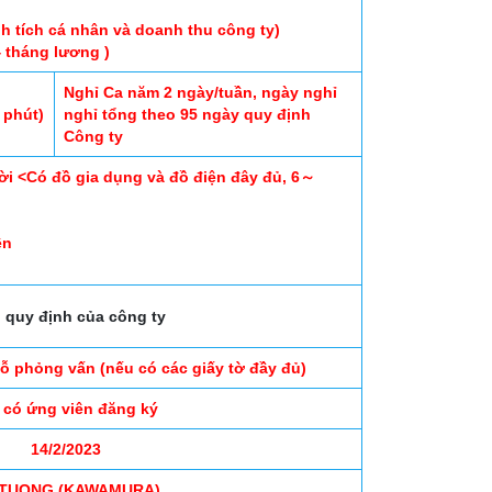
h tích cá nhân và doanh thu công ty)
4 tháng lương )
Nghỉ Ca năm 2 ngày/tuần, ngày nghỉ
 phút)
nghỉ tổng theo 95 ngày quy định
Công ty
ười <Có đồ gia dụng và đồ điện đây đủ, 6～
ên
 quy định của công ty
đỗ phỏng vấn (nếu có các giấy tờ đầy đủ)
 có ứng viên đăng ký
14/2/2023
.TUONG (KAWAMURA)