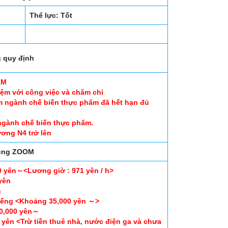
Thể lực: Tốt
 quy định
AM
iệm với công việc và chăm chỉ
ăm ngành chế biến thực phẩm đã hết hạn đủ
 ngành chế biến thực phẩm.
ương N4 trở lên
dụng ZOOM
0 yên～<Lương giờ : 971 yên / h>
yên
n
iếng <Khoảng 35,000 yên ～>
0,000 yên～
yên <Trừ tiền thuê nhà, nước điện ga và chưa