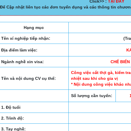
Click>> :
TẠI ĐÂY
Để Cập nhật liên tục các đơn tuyển dụng và các thông tin chươn
Hạng mục
Tên xí nghiệp tiếp nhận:
(Tr
Địa điểm làm việc:
K
Ngành nghề xin visa:
CHẾ BIẾ
Công việc cắt thịt gà, kiểm tr
Tên và nội dung CV cụ thể:
nhiệt sau khi cho gia vị
* Nội dung công việc khác nh
Số lượng cần tuyển:
1. Độ tuổi
2. Trình độ:
3. Tay nghề: