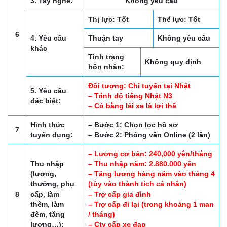
3. Tay nghề:
Không yêu cầu
Thị lực: Tốt
Thể lực: Tốt
6
4. Yêu cầu
Thuận tay
Không yêu cầu
khác
Tình trạng
Không quy định
hôn nhân:
Đối tượng: Chỉ tuyển tại Nhật
5. Yêu cầu
– Trình độ tiếng Nhật N3
đặc biệt:
– Có bằng lái xe là lợi thế
Hình thức
– Bước 1: Chọn lọc hồ sơ
7
tuyển dụng:
– Bước 2: Phỏng vấn Online (2 lần)
– Lương cơ bản: 240,000 yên/tháng
Thu nhập
– Thu nhập năm: 2.880.000 yên
(lương,
– Tăng lương hàng năm vào tháng 4
thưởng, phụ
(tùy vào thành tích cá nhân)
8
cấp, làm
– Trợ cấp gia đình
thêm, làm
– Trợ cấp đi lại (trong khoảng 1 man
đêm, tăng
/ tháng)
lương…):
– Cty cấp xe đạp