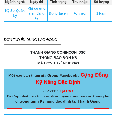
Ngành nghề
Ngày thi
Tình trạng
Thu nhập
Số lượng
Khi có ứng
Kỹ Sư Quản
viên đăng
Dừng tuyển
48 triệu
1 Nam
Lý
ký
ĐƠN TUYỂN DỤNG LAO ĐỘNG
THANH GIANG CONINCON.,JSC
THÔNG BÁO ĐƠN KS
MÃ ĐƠN TUYỂN: KS349
Cộng Đồng
Mời các bạn tham gia Group Facebook :
Kỹ Năng Đặc Định
Click>> :
TẠI ĐÂY
Để Cập nhật liên tục các đơn tuyển dụng và các thông tin
chương trình Kỹ năng đặc định tại Thanh Giang