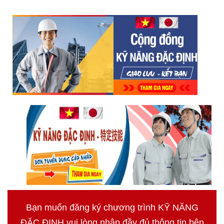
Bạn muốn đăng ký chương trình KỸ NĂNG
ĐẶC ĐỊNH vui lòng nhập đầy đủ thông tin bên