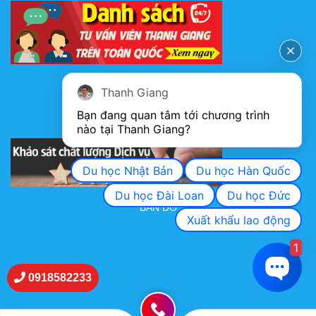
FANPAGE
Thanh Giang
Bạn đang quan tâm tới chương trình 
nào tại Thanh Giang? 
KHẢO SÁT CHẤT LƯỢNG DỊCH VỤ
Du học Nhật Bản
Du học Hàn Quốc
Du học Đài Loan
Du học Đức
BẢN ĐỒ
Xuất khẩu lao động
1
0918582233