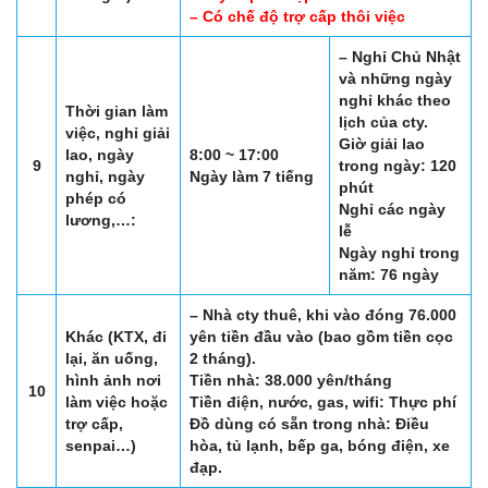
– Có chế độ trợ cấp thôi việc
– Nghỉ Chủ Nhật
và những ngày
nghỉ khác theo
Thời gian làm
lịch của cty.
việc, nghỉ giải
Giờ giải lao
lao, ngày
8:00 ~ 17:00
9
trong ngày: 120
nghỉ, ngày
Ngày làm 7 tiếng
phút
phép có
Nghỉ các ngày
lương,…:
lễ
Ngày nghỉ trong
năm: 76 ngày
– Nhà cty thuê, khi vào đóng 76.000
Khác (KTX, đi
yên tiền đầu vào (bao gồm tiền cọc
lại, ăn uống,
2 tháng).
hình ảnh nơi
Tiền nhà: 38.000 yên/tháng
10
làm việc hoặc
Tiền điện, nước, gas, wifi: Thực phí
trợ cấp,
Đồ dùng có sẵn trong nhà: Điều
senpai…)
hòa, tủ lạnh, bếp ga, bóng điện, xe
đạp.