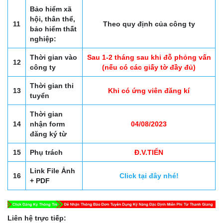
Bảo hiểm xã
hội, thân thể,
11
Theo quy định của công ty
bảo hiểm thất
nghiệp:
Thời gian vào
Sau 1-2 tháng sau khi đỗ phỏng vấn
12
công ty
(nếu có các giấy tờ đầy đủ)
Thời gian thi
13
Khi có ứng viên đăng kí
tuyển
Thời gian
14
nhận form
04/08/2023
đăng ký từ
15
Phụ trách
Đ.V.TIẾN
Link File Ảnh
16
Click tại đây nhé!
+ PDF
Liên hệ trực tiếp: