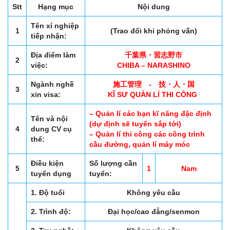
Stt
Hạng mục
Nội dung
Tên xí nghiệp
1
(Trao đổi khi phỏng vấn)
tiếp nhận:
Địa điểm làm
千葉県・習志野市
2
việc:
CHIBA – NARASHINO
Ngành nghề
施工管理 - 技・人・国
3
xin visa:
KĨ SƯ QUẢN LÍ THI CÔNG
– Quản lí các bạn kĩ năng đặc định
Tên và nội
(dự định sẽ tuyển sắp tới)
4
dung CV cụ
– Quản lí thi công các công trình
thể:
cầu đường, quản lí máy móc
Điều kiện
Số lượng cần
5
1
Nam
tuyển dụng
tuyển:
1. Độ tuổi
Không yêu cầu
2. Trình độ:
Đại học/cao đẳng/senmon