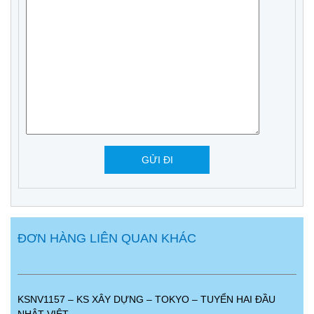
ĐƠN HÀNG LIÊN QUAN KHÁC
KSNV1157 – KS XÂY DỰNG – TOKYO – TUYỂN HAI ĐẦU