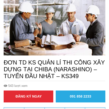
ĐƠN TD KS QUẢN LÍ THI CÔNG XÂY
DỰNG TẠI CHIBA (NARASHINO) –
TUYỂN ĐẦU NHẬT – KS349
543 lượt xem
ĐĂNG KÝ NGAY
091 858 2233