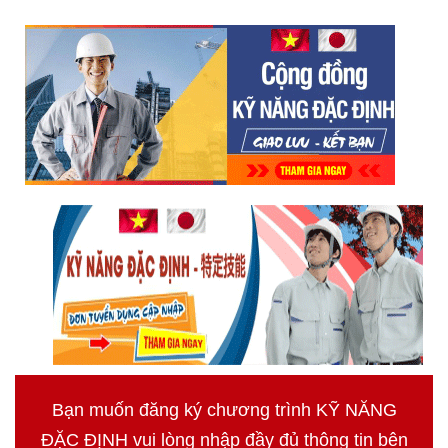
Bạn muốn đăng ký chương trình KỸ NĂNG
ĐẶC ĐỊNH vui lòng nhập đầy đủ thông tin bên