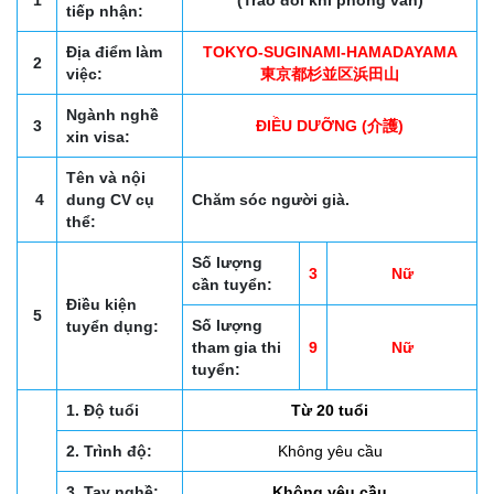
1
(Trao đổi khi phỏng vấn)
tiếp nhận:
Địa điểm làm
TOKYO-SUGINAMI-HAMADAYAMA
2
việc:
東京都杉並区浜田山
Ngành nghề
3
ĐIỀU DƯỠNG (介護)
xin visa:
Tên và nội
4
dung CV cụ
Chăm sóc người già.
thể:
Số lượng
3
Nữ
cần tuyển:
Điều kiện
5
Số lượng
tuyển dụng:
tham gia thi
9
Nữ
tuyển:
1. Độ tuổi
Từ 20 tuổi
2. Trình độ:
Không yêu cầu
3. Tay nghề:
Không yêu cầu