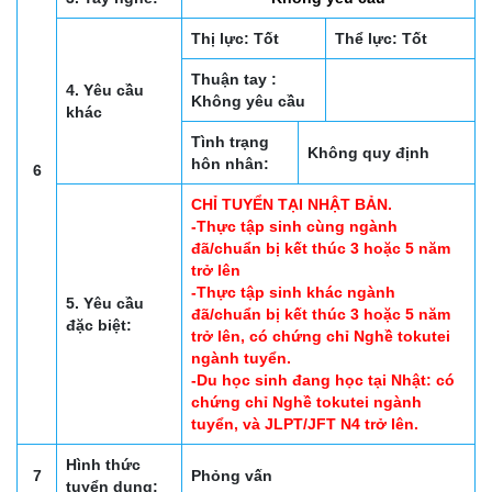
Thị lực: Tốt
Thể lực: Tốt
Thuận tay :
4. Yêu cầu
Không yêu cầu
khác
Tình trạng
Không quy định
hôn nhân:
6
CHỈ TUYỂN TẠI NHẬT BẢN.
-Thực tập sinh cùng ngành
đã/chuẩn bị kết thúc 3 hoặc 5 năm
trở lên
-Thực tập sinh khác ngành
5. Yêu cầu
đã/chuẩn bị kết thúc 3 hoặc 5 năm
đặc biệt:
trở lên, có chứng chỉ Nghề tokutei
ngành tuyển.
-Du học sinh đang học tại Nhật: có
chứng chỉ Nghề tokutei ngành
tuyển, và JLPT/JFT N4 trở lên.
Hình thức
7
Phỏng vấn
tuyển dụng: