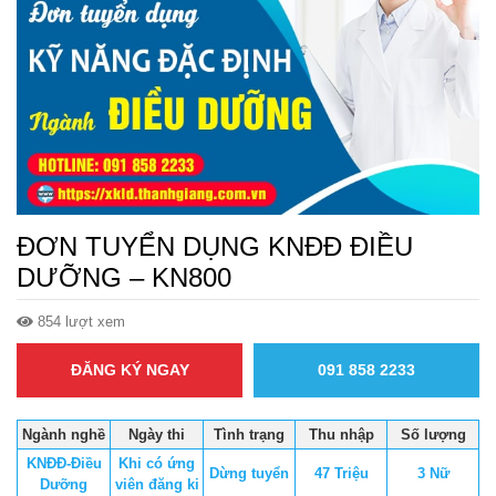
ĐƠN TUYỂN DỤNG KNĐĐ ĐIỀU
DƯỠNG – KN800
854 lượt xem
ĐĂNG KÝ NGAY
091 858 2233
Ngành nghề
Ngày thi
Tình trạng
Thu nhập
Số lượng
KNĐĐ-Điều
Khi có ứng
Dừng tuyển
47 Triệu
3 Nữ
Dưỡng
viên đăng ki