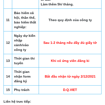
Làm thêm 5h/ tháng.
Bảo hiểm xã
hội, thân thể,
11
Theo quy định của công ty
bảo hiểm thất
nghiệp:
Ngày dự kiến
nhập
12
Sau 1-2 tháng nếu đầy đủ giấy tờ
cảnh/vào
công ty
Thời gian thi
13
Khi có ứng viên đăng ki
tuyển
Thời gian
14
nhận form
Bắt đầu nhận từ ngày 2/12/2021
đăng ký
15
Phụ trách
D.Q.VIET
Liên hệ trưc tiếp: