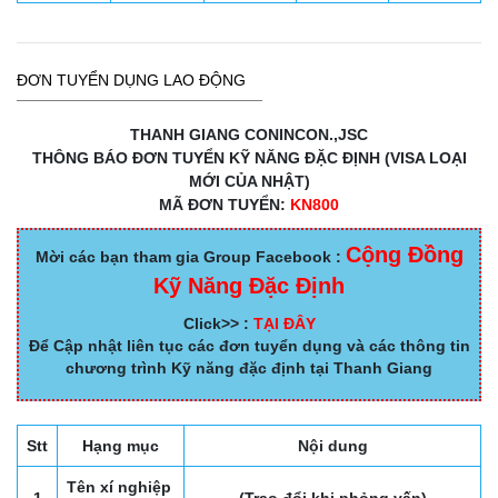
ĐƠN TUYỂN DỤNG LAO ĐỘNG
THANH GIANG CONINCON.,JSC
THÔNG BÁO ĐƠN TUYỂN KỸ NĂNG ĐẶC ĐỊNH (VISA LOẠI
MỚI CỦA NHẬT)
MÃ ĐƠN TUYỂN:
KN800
Cộng Đồng
Mời các bạn tham gia Group Facebook :
Kỹ Năng Đặc Định
Click>> :
TẠI ĐÂY
Để Cập nhật liên tục các đơn tuyển dụng và các thông tin
chương trình Kỹ năng đặc định tại Thanh Giang
Stt
Hạng mục
Nội dung
Tên xí nghiệp