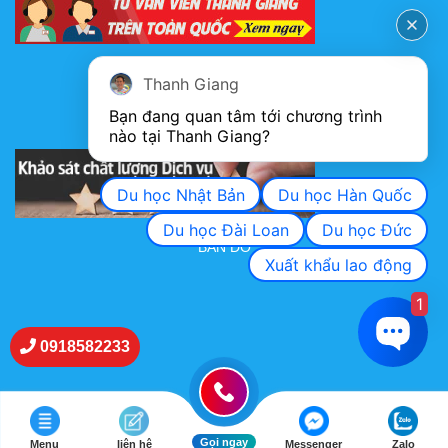
FANPAGE
Thanh Giang
Bạn đang quan tâm tới chương trình 
nào tại Thanh Giang? 
KHẢO SÁT CHẤT LƯỢNG DỊCH VỤ
Du học Nhật Bản
Du học Hàn Quốc
Du học Đài Loan
Du học Đức
BẢN ĐỒ
Xuất khẩu lao động
1
0918582233
Gọi ngay
Menu
liên hệ
Messenger
Zalo