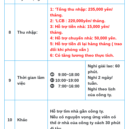
1: ‘Tổng thu nhập: 235,000 yên/
tháng.
2: ‘LCB : 220,000yên/ tháng.
3: Hỗ trợ tiền nhà: 15,000 yên/
8
Thu nhập:
tháng.
4: Hỗ trợ chuyển nhà: 50,000 yên.
5: Hỗ trợ tiền đi lại hàng tháng ( trao
đổi khi phỏng vấn )
6: Có tăng lương theo thực tích.
Nghỉ giải lao: 60
phút.
⓵ 9:00~18:00
Thời gian làm
Nghỉ 2 ngày/
9
⓷ 10:00~19:00
việc
tuần.
⓶ 7:00~16:00
Nghỉ theo lịch
của công ty.
Hỗ trợ tìm nhà gần công ty.
Nếu có nguyện vọng ứng viên có
10
Khác
thể ở nhà của công ty cách 30 phút
đi tàu.