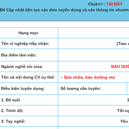
Click>> :
TẠI ĐÂY
Để Cập nhật liên tục các đơn tuyển dụng và các thông tin chươn
Hạng mục
Tên xí nghiệp tiếp nhận:
(Trao 
Địa điểm làm việc:
Ngành nghề xin visa:
BẢO D
Tên và nội dung CV cụ thể:
– Sửa chữa, bảo dưỡng oto
Điều kiện tuyển dụng:
Số lượng cần tuyển:
1. Độ tuổi
2
2. Trình độ:
Tốt ng
3. Tay nghề:
Yêu 