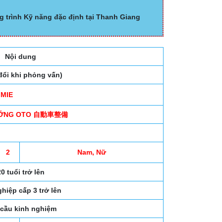
g trình Kỹ năng đặc định tại Thanh Giang
Nội dung
đổi khi phỏng vấn)
MIE
ƯỠNG OTO 自動車整備
2
Nam, Nữ
0 tuổi trở lên
hiệp cấp 3 trở lên
cầu kinh nghiệm