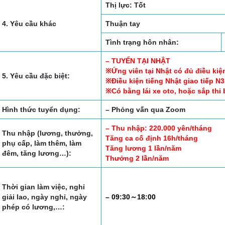
Thị lực: Tốt
4. Yêu cầu khác
Thuận tay
Tình trạng hôn nhân:
– TUYỂN TẠI NHẬT
※Ứng viên tại Nhật có đủ điều ki
5. Yêu cầu đặc biệt:
※Điều kiện tiếng Nhật giao tiếp N3
※Có bằng lái xe oto, hoặc sắp thi
Hình thức tuyển dụng:
– Phỏng vấn qua Zoom
– Thu nhập: 220.000 yên/tháng
Thu nhập (lương, thưởng,
Tăng ca cố định 16h/tháng
phụ cấp, làm thêm, làm
Tăng lương 1 lần/năm
đêm, tăng lương…):
Thưởng 2 lần/năm
Thời gian làm việc, nghỉ
giải lao, ngày nghỉ, ngày
– 09:30～18:00
phép có lương,…: