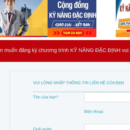
n muốn đăng ký chương trình KỸ NĂNG ĐẶC ĐỊNH vui lò
VUI LÒNG NHẬP THÔNG TIN LIÊN HỆ CỦA BẠN
Tên của bạn*:
Điện thoại:
Quê quán: