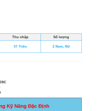
Thu nhập
Số lượng
37 Triệu
2 Nam, Nữ
JSC
D
0
ng Kỹ Năng Đặc Định