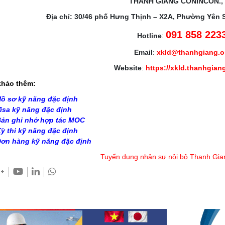
THANH GIANG CONINCON.,
Địa chỉ: 30/46 phố Hưng Thịnh – X2A, Phường Yên 
091 858 223
Hotline
:
Email
:
xkld@thanhgiang.
Website
:
https://xkld.thanhgian
hảo thêm:
ồ sơ kỹ năng đặc định
isa kỹ năng đặc định
ản ghi nhớ hợp tác MOC
ỳ thi kỹ năng đặc định
ơn hàng kỹ năng đặc định
Tuyển dụng nhân sự nội bộ Thanh Gia