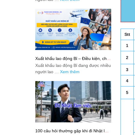
Stt
1
2
Xuất khẩu lao động Bỉ – Điều kiện, chi
phí, mức lương và quy trình chuẩn cho
Xuất khẩu lao động Bỉ đang được nhiều
người lao động
3
người lao …
Xem thêm
4
5
100 câu hỏi thường gặp khi đi Nhật làm