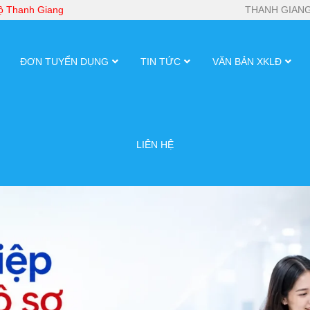
bộ Thanh Giang
THANH GIANG
ĐƠN TUYỂN DỤNG
TIN TỨC
VĂN BẢN XKLĐ
LIÊN HỆ