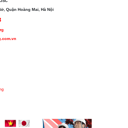
 JSC
Sở, Quận Hoàng Mai, Hà Nội
3
org
g.com.vn
ng