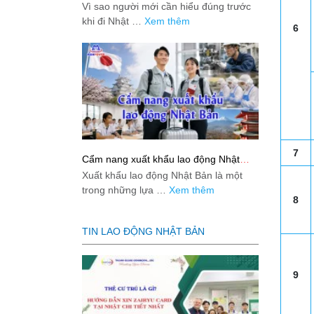
việc: Giải đáp thật dễ hiểu cho người
Vì sao người mới cần hiểu đúng trước
mới bắt đầu
khi đi Nhật …
Xem thêm
6
7
Cẩm nang xuất khẩu lao động Nhật
Bản từ A-Z
Xuất khẩu lao động Nhật Bản là một
trong những lựa …
Xem thêm
8
TIN LAO ĐỘNG NHẬT BẢN
9