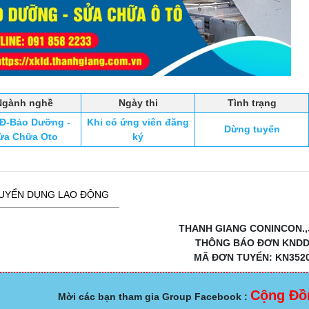
Ngành nghề
Ngày thi
Tình trạng
Đ-Bảo Dưỡng -
Khi có ứng viên đăng
Dừng tuyển
ửa Chữa Oto
ký
UYỂN DỤNG LAO ĐỘNG
THANH GIANG CONINCON.,
THÔNG BÁO ĐƠN KND
MÃ ĐƠN TUYỂN: KN352
Cộng Đồ
Mời các bạn tham gia Group Facebook :