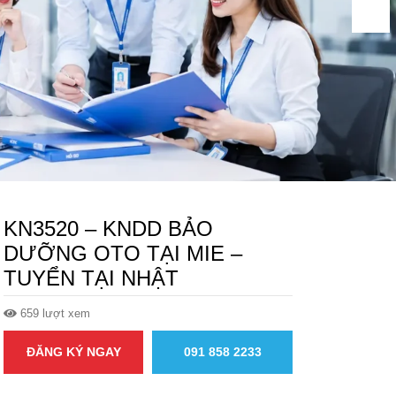
KN3520 – KNDD BẢO
DƯỠNG OTO TẠI MIE –
TUYỂN TẠI NHẬT
659 lượt xem
ĐĂNG KÝ NGAY
091 858 2233