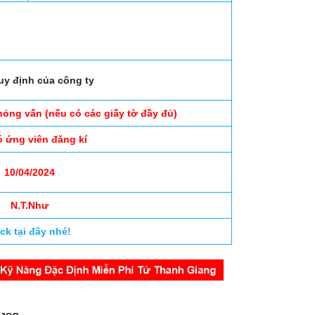
uy định của công ty
phỏng vấn (nếu có các giấy tờ đầy đủ)
ó ứng viên đăng kí
10/04/2024
N.T.Như
ick tại đây nhé!