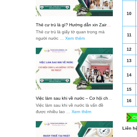
10
Thẻ cư trú là gì? Hướng dẫn xin Zairyu
Card tại Nhật chi tiết nhất
Thẻ cư trú là giấy tờ quan trọng mà
11
người nước …
Xem thêm
12
13
14
15
Việc làm sau khi về nước – Cơ hội cho
16
lao động từng đi Nhật
Việc làm sau khi về nước là vấn đề
được nhiều lao …
Xem thêm
Liên hệ