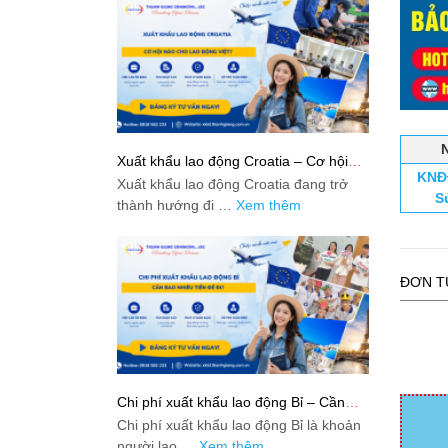
Xuất khẩu lao động Croatia – Cơ hội
KNĐ
nào cho lao động Việt?
Xuất khẩu lao động Croatia đang trở
S
thành hướng đi …
Xem thêm
ĐƠN T
Chi phí xuất khẩu lao động Bỉ – Cần
bao nhiêu tiền để đi?
Chi phí xuất khẩu lao động Bỉ là khoản
người lao …
Xem thêm