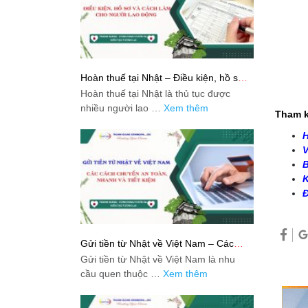
Hoàn thuế tại Nhật – Điều kiện, hồ sơ
và cách làm cho người lao động
Hoàn thuế tại Nhật là thủ tục được
nhiều người lao …
Xem thêm
Tham k
H
V
B
K
Đ
Gửi tiền từ Nhật về Việt Nam – Các
cách chuyển an toàn, nhanh và tiết
Gửi tiền từ Nhật về Việt Nam là nhu
kiệm
cầu quen thuộc …
Xem thêm