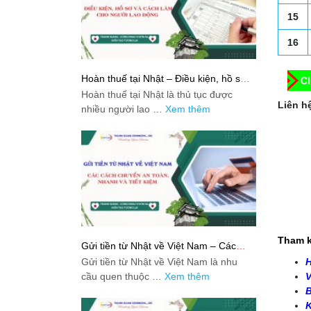
15
16
Hoàn thuế tại Nhật – Điều kiện, hồ sơ
và cách làm cho người lao động
Hoàn thuế tại Nhật là thủ tục được
Liên hệ
nhiều người lao …
Xem thêm
Tham k
Gửi tiền từ Nhật về Việt Nam – Các
cách chuyển an toàn, nhanh và tiết
Gửi tiền từ Nhật về Việt Nam là nhu
H
kiệm
cầu quen thuộc …
Xem thêm
V
B
K