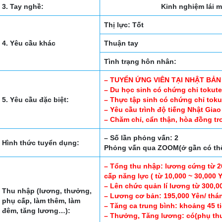
3. Tay nghề:
Kinh nghiệm lái 
Thị lực: Tốt
4. Yêu cầu khác
Thuận tay
Tình trạng hôn nhân:
– TUYỂN ỨNG VIÊN TẠI NHẬT BẢN
– Du học sinh có chứng chỉ tokut
5. Yêu cầu đặc biệt:
– Thực tập sinh có chứng chỉ toku
– Yêu cầu trình độ tiếng Nhật Gia
– Chăm chỉ, cẩn thận, hòa đồng tro
– Số lần phỏng vấn: 2
Hình thức tuyển dụng:
Phỏng vấn qua ZOOM(ở gần có thể 
– Tổng thu nhập: lương cứng từ 26
cấp năng lực ( từ 10,000 ~ 30,000 
– Lên chức quản lí lương từ 300,0
Thu nhập (lương, thưởng,
– Lương cơ bản: 195,000 Yên/ thá
phụ cấp, làm thêm, làm
– Tăng ca trung bình: khoảng 45 t
đêm, tăng lương…):
– Thưởng, Tăng lương: có(phụ thu