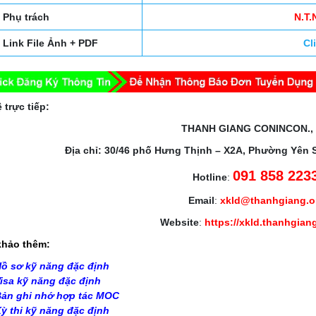
Phụ trách
N.T
Link File Ảnh + PDF
Cl
 trực tiếp:
THANH GIANG CONINCON.,
Địa chỉ: 30/46 phố Hưng Thịnh – X2A, Phường Yên 
091 858 223
Hotline
:
Email
:
xkld@thanhgiang.
Website
:
https://xkld.thanhgian
hảo thêm:
ồ sơ kỹ năng đặc định
isa kỹ năng đặc định
ản ghi nhớ hợp tác MOC
ỳ thi kỹ năng đặc định