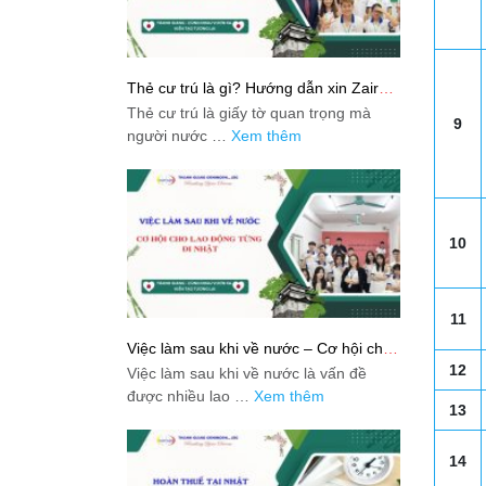
Thẻ cư trú là gì? Hướng dẫn xin Zairyu
Card tại Nhật chi tiết nhất
Thẻ cư trú là giấy tờ quan trọng mà
9
người nước …
Xem thêm
10
11
Việc làm sau khi về nước – Cơ hội cho
lao động từng đi Nhật
12
Việc làm sau khi về nước là vấn đề
được nhiều lao …
Xem thêm
13
14