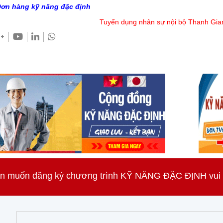
ơn hàng kỹ năng đặc định
Tuyển dụng nhân sự nội bộ Thanh Gia
n muốn đăng ký chương trình KỸ NĂNG ĐẶC ĐỊNH vui lò