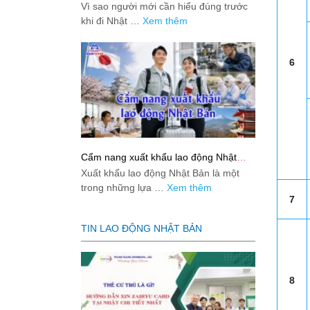
việc: Giải đáp thật dễ hiểu cho người
Vì sao người mới cần hiểu đúng trước
mới bắt đầu
khi đi Nhật …
Xem thêm
6
Cẩm nang xuất khẩu lao động Nhật
Bản từ A-Z
Xuất khẩu lao động Nhật Bản là một
trong những lựa …
Xem thêm
7
TIN LAO ĐỘNG NHẬT BẢN
8