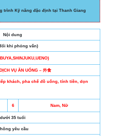
g trình Kỹ năng đặc định tại Thanh Giang
Nội dung
đổi khi phỏng vấn)
BUYA,SHINJUKU,UENO)
DỊCH VỤ ĂN UỐNG – 外食
iếp khách, pha chế đồ uống, tính tiền, dọn
6
Nam, Nữ
dưới 35 tuổi
hông yêu cầu