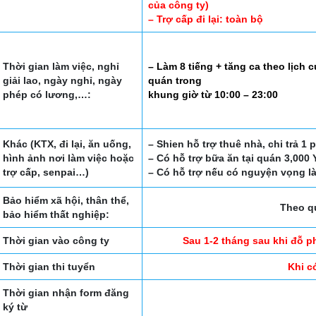
của công ty)
– Trợ cấp đi lại: toàn bộ
Thời gian làm việc, nghỉ
– Làm 8 tiếng + tăng ca theo lịch 
giải lao, ngày nghỉ, ngày
quán trong
phép có lương,…:
khung giờ từ 10:00 – 23:00
Khác (KTX, đi lại, ăn uống,
– Shien hỗ trợ thuê nhà, chi trả 1
hình ảnh nơi làm việc hoặc
– Có hỗ trợ bữa ăn tại quán 3,000 
trợ cấp, senpai…)
– Có hỗ trợ nếu có nguyện vọng là
Bảo hiểm xã hội, thân thể,
Theo q
bảo hiểm thất nghiệp:
Thời gian vào công ty
Sau 1-2 tháng sau khi đỗ 
Thời gian thi tuyển
Khi c
Thời gian nhận form đăng
ký từ