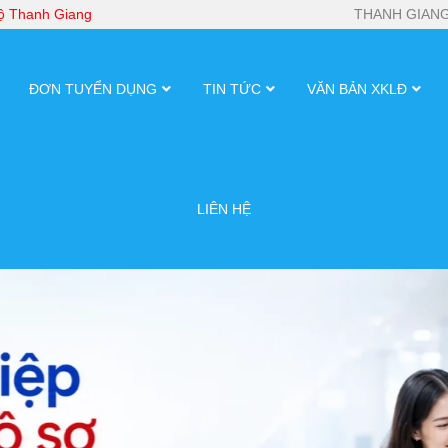
bộ Thanh Giang
THANH GIANG
ĐƠN TUYỂN DỤNG
TIN TỨC
VĂN BẢN XKLĐ
LIÊN HỆ