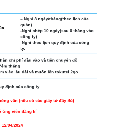
– Nghỉ 8 ngày/tháng(theo lịch của
quán)
của
-Nghỉ phép 10 ngày(sau 6 tháng vào
công ty)
-Nghỉ theo lịch quy định của công
ty.
 phần chi phí đầu vào và tiền chuyển đồ
Yên/ tháng
m việc lâu dài và muốn lên tokutei 2go
uy định của công ty
phỏng vấn (nếu có các giấy tờ đầy đủ)
ó ứng viên đăng kí
12/04/2024