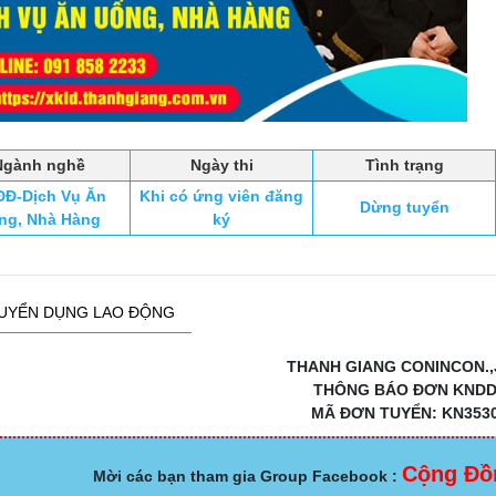
Ngành nghề
Ngày thi
Tình trạng
Đ-Dịch Vụ Ăn
Khi có ứng viên đăng
Dừng tuyển
ng, Nhà Hàng
ký
UYỂN DỤNG LAO ĐỘNG
THANH GIANG CONINCON.,
THÔNG BÁO ĐƠN KND
MÃ ĐƠN TUYỂN: KN353
Cộng Đồ
Mời các bạn tham gia Group Facebook :