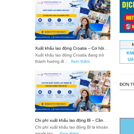
Xuất khẩu lao động Croatia – Cơ hội
KNĐ
nào cho lao động Việt?
Xuất khẩu lao động Croatia đang trở
Uố
thành hướng đi …
Xem thêm
ĐƠN T
Chi phí xuất khẩu lao động Bỉ – Cần
bao nhiêu tiền để đi?
Chi phí xuất khẩu lao động Bỉ là khoản
người lao …
Xem thêm