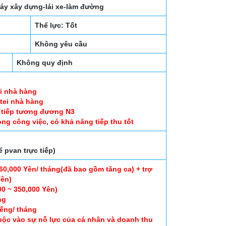
máy xây dựng-lái xe-làm đường
Thể lực: Tốt
Không yêu cầu
Không quy định
ei nhà hàng
tei nhà hàng
o tiếp tương đương N3
ng công việc, có khả năng tiếp thu tốt
pvan trực tiếp)
0,000 Yên/ tháng(đã bao gồm tăng ca) + trợ
Yên)
00 ~ 350,000 Yên)
ng
iếng/ tháng
ộc vào sự nỗ lực của cá nhân và doanh thu