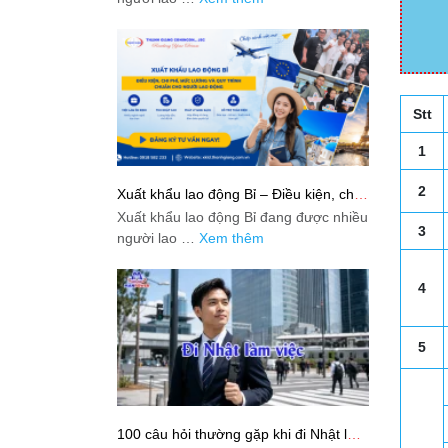
Stt
1
2
Xuất khẩu lao động Bỉ – Điều kiện, chi
phí, mức lương và quy trình chuẩn cho
Xuất khẩu lao động Bỉ đang được nhiều
người lao động
3
người lao …
Xem thêm
4
5
100 câu hỏi thường gặp khi đi Nhật làm