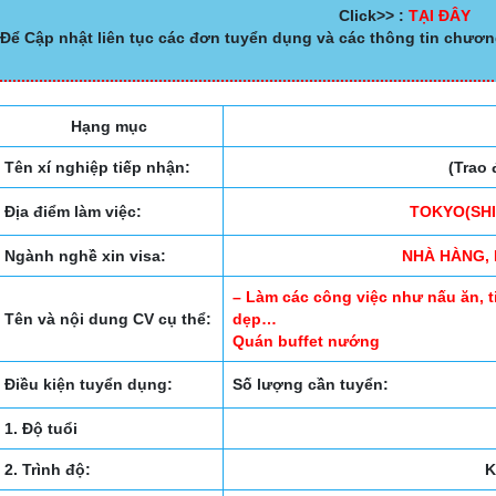
Click>> :
TẠI ĐÂY
Để Cập nhật liên tục các đơn tuyển dụng và các thông tin chươn
Hạng mục
Tên xí nghiệp tiếp nhận:
(Trao 
Địa điểm làm việc:
TOKYO(SHI
Ngành nghề xin visa:
NHÀ HÀNG, 
– Làm các công việc như nấu ăn, t
Tên và nội dung CV cụ thể:
dẹp…
Quán buffet nướng
Điều kiện tuyển dụng:
Số lượng cần tuyển:
1. Độ tuổi
2. Trình độ:
K