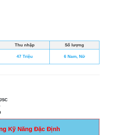
Thu nhập
Số lượng
47 Triệu
6 Nam, Nữ
JSC
D
0
ng Kỹ Năng Đặc Định