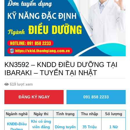
KN3592 – KNDD ĐIỀU DƯỠNG TẠI
IBARAKI – TUYỂN TẠI NHẬT
619 lượt xem
ĐĂNG KÝ NGAY
091 858 2233
Ngành nghề
Ngày thi
Tình trạng
Thu nhập
Số lượng
Khi có ứng
KNĐĐ-Điều
viên đăng
Dừng tuyển
35 Triệu
1 Nữ
Dưỡng