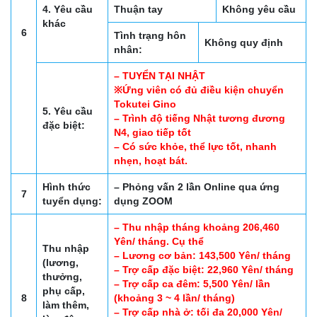
4. Yêu cầu
Thuận tay
Không yêu cầu
khác
6
Tình trạng hôn
Không quy định
nhân:
– TUYỂN TẠI NHẬT
※Ứng viên có đủ điều kiện chuyển
Tokutei Gino
5. Yêu cầu
– Trình độ tiếng Nhật tương đương
đặc biệt:
N4, giao tiếp tốt
– Có sức khỏe, thể lực tốt, nhanh
nhẹn, hoạt bát.
Hình thức
– Phỏng vấn 2 lần Online qua ứng
7
tuyển dụng:
dụng ZOOM
– Thu nhập tháng khoảng 206,460
Yên/ tháng. Cụ thể
Thu nhập
– Lương cơ bản: 143,500 Yên/ tháng
(lương,
– Trợ cấp đặc biệt: 22,960 Yên/ tháng
thưởng,
– Trợ cấp ca đêm: 5,500 Yên/ lần
phụ cấp,
8
(khoảng 3 ~ 4 lần/ tháng)
làm thêm,
– Trợ cấp nhà ở: tối đa 20,000 Yên/