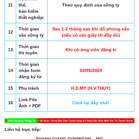
11
thể,
Theo quy định của công ty
bảo hiểm
thất nghiệp:
Thời gian
Sau 1-2 tháng sau khi đỗ phỏng vấn
12
vào công ty
(nếu có các giấy tờ đầy đủ)
Thời gian
13
Khi có ứng viên đăng kí
thi tuyển
Thời gian
14
nhận form
02/05/2024
đăng ký từ
15
Phụ trách
H.D.MY (H.V.THỤY)
Link File
16
Click tại đây nhé!
Ảnh + PDF
Liên hệ trực tiếp:
THANH GIANG CONINCON., JSC