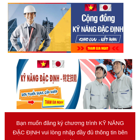
Bạn muốn đăng ký chương trình KỸ NĂNG
ĐẶC ĐỊNH vui lòng nhập đầy đủ thông tin bên