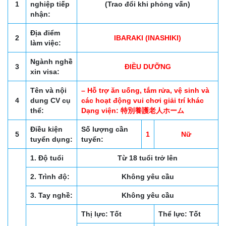
1
nghiệp tiếp
(Trao đổi khi phỏng vấn)
nhận:
Địa điểm
2
IBARAKI (INASHIKI)
làm việc:
Ngành nghề
3
ĐIỀU DƯỠNG
xin visa:
Tên và nội
– Hỗ trợ ăn uống, tắm rửa, vệ sinh và
4
dung CV cụ
các hoạt động vui chơi giải trí khác
thể:
Dạng viện: 特別養護老人ホーム
Điều kiện
Số lượng cần
5
1
Nữ
tuyển dụng:
tuyển:
1. Độ tuổi
Từ 18 tuổi trở lên
2. Trình độ:
Không yêu cầu
3. Tay nghề:
Không yêu cầu
Thị lực: Tốt
Thể lực: Tốt