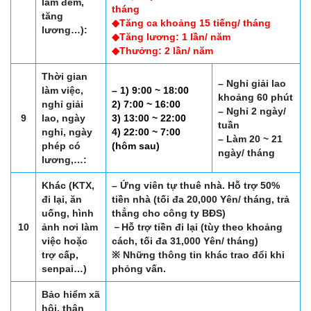
làm đêm,
tháng
tăng
◆Tăng ca khoảng 15 tiếng/ tháng
lương…):
◆Tăng lương: 1 lần/ năm
◆Thưởng: 2 lần/ năm
Thời gian
– Nghỉ giải lao
làm việc,
– 1) 9:00 ~ 18:00
khoảng 60 phút
nghỉ giải
2) 7:00 ~ 16:00
– Nghỉ 2 ngày/
9
lao, ngày
3) 13:00 ~ 22:00
tuần
nghỉ, ngày
4) 22:00 ~ 7:00
– Làm 20 ~ 21
phép có
(hôm sau)
ngày/ tháng
lương,…:
Khác (KTX,
– Ứng viên tự thuê nhà. Hỗ trợ 50%
đi lại, ăn
tiền nhà (tối đa 20,000 Yên/ tháng, trả
uống, hình
thẳng cho công ty BĐS)
10
ảnh nơi làm
－Hỗ trợ tiền đi lại (tùy theo khoảng
việc hoặc
cách, tối đa 31,000 Yên/ tháng)
trợ cấp,
※ Những thông tin khác trao đổi khi
senpai…)
phỏng vấn.
Bảo hiểm xã
hội, thân