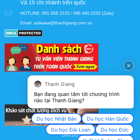
Và 15 chi nhánh trên quốc
HOTLINE:
091.858.2233 / 096.450.2233 (Zalo)
Email:
aoikawa@thanhgiang.com.vn
FANPAGE
Thanh Giang
Bạn đang quan tâm tới chương trình 
nào tại Thanh Giang? 
KHẢO SÁT CHẤT LƯỢNG DỊCH VỤ
Du học Nhật Bản
Du học Hàn Quốc
Du học Đài Loan
Du học Đức
BẢN ĐỒ