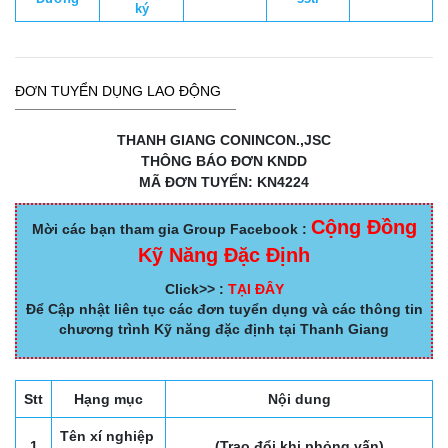
ký
ĐƠN TUYỂN DỤNG LAO ĐỘNG
THANH GIANG CONINCON.,JSC
THÔNG BÁO ĐƠN KNDD
MÃ ĐƠN TUYỂN: KN4224
Cộng Đồng
Mời các bạn tham gia Group Facebook :
Kỹ Năng Đặc Định
Click>> :
TẠI ĐÂY
Để Cập nhật liên tục các đơn tuyển dụng và các thông tin
chương trình Kỹ năng đặc định tại Thanh Giang
Stt
Hạng mục
Nội dung
Tên xí nghiệp
1
(Trao đổi khi phỏng vấn)