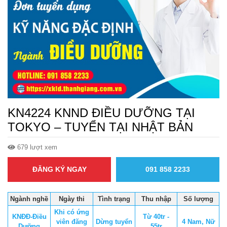
KN4224 KNND ĐIỀU DƯỠNG TẠI
TOKYO – TUYỂN TẠI NHẬT BẢN
679 lượt xem
ĐĂNG KÝ NGAY
091 858 2233
Ngành nghề
Ngày thi
Tình trạng
Thu nhập
Số lượng
Khi có ứng
KNĐĐ-Điều
Từ 40tr -
viên đăng
Dừng tuyển
4 Nam, Nữ
Dưỡng
55tr