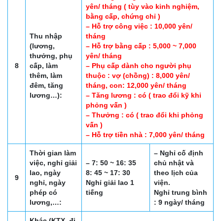
yên/ tháng ( tùy vào kinh nghiệm,
bằng cấp, chứng chỉ )
– Hỗ trợ công việc : 10,000 yên/
Thu nhập
tháng
(lương,
– Hỗ trợ bằng cấp : 5,000 ~ 7,000
thưởng, phụ
yên/ tháng
8
cấp, làm
– Phụ cấp dành cho người phụ
thêm, làm
thuộc : vợ (chồng) : 8,000 yên/
đêm, tăng
tháng, con: 12,000 yên/ tháng
lương…):
– Tăng lương : có ( trao đổi kỹ khi
phỏng vấn )
– Thưởng : có ( trao đổi khi phỏng
vấn )
– Hỗ trợ tiền nhà : 7,000 yên/ tháng
Thời gian làm
– Nghỉ cố định
việc, nghỉ giải
– 7: 50 ~ 16: 35
chủ nhật và
lao, ngày
8: 45 ~ 17: 30
theo lịch của
9
nghỉ, ngày
Nghỉ giải lao 1
viện.
phép có
tiếng
Nghỉ trung bình
lương,…:
: 9 ngày/ tháng
Khác (KTX, đi