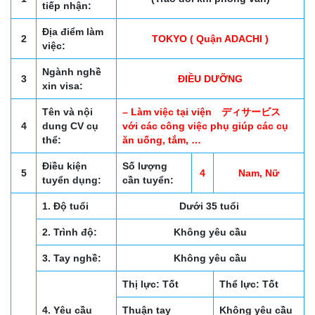
tiếp nhận:
Địa điểm làm
2
TOKYO ( Quận ADACHI )
việc:
Ngành nghề
3
ĐIỀU DƯỠNG
xin visa:
Tên và nội
– Làm việc tại viện ディサービス
4
dung CV cụ
với các công việc phụ giúp các cụ
thể:
ăn uống, tắm, …
Điều kiện
Số lượng
5
4
Nam, Nữ
tuyển dụng:
cần tuyển:
1. Độ tuổi
Dưới 35 tuổi
2. Trình độ:
Không yêu cầu
3. Tay nghề:
Không yêu cầu
Thị lực: Tốt
Thể lực: Tốt
4. Yêu cầu
Thuận tay
Không yêu cầu