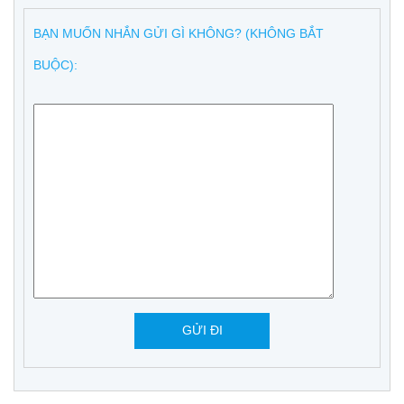
BẠN MUỐN NHẮN GỬI GÌ KHÔNG? (KHÔNG BẮT
BUỘC):