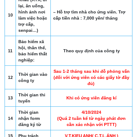
lại, ăn uống,
hình ảnh nơi
– Hỗ trợ tìm nhà cho ứng viên. Trợ
10
làm việc hoặc
cấp tiền nhà : 7,000 yên/ tháng
trợ cấp,
senpai…)
Bảo hiểm xã
hội, thân thể,
11
Theo quy định của công ty
bảo hiểm thất
nghiệp:
Sau 1-2 tháng sau khi đỗ phỏng vấn
Thời gian vào
12
(đối với ứng viên có các giấy tờ đầy
công ty
đủ)
Thời gian thi
13
Khi có ứng viên đăng kí
tuyển
Thời gian
4/10/2024
14
nhận form
(Quá 2 tuần kể từ ngày phát đơn
đăng ký từ
cần xác nhận với PTTT)
15
Phụ trách
V.T.KIEU ANH( C.T.L.ÁNH )