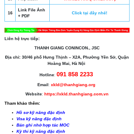
Link File Ảnh
16
Click tại đây nhé!
+ PDF
Liên hệ trực tiếp:
THANH GIANG CONINCON., JSC
Địa chỉ: 30/46 phố Hưng Thịnh – X2A, Phường Yên Sở, Quận
Hoàng Mai, Hà Nội
091 858 2233
Hotline
:
Email
:
xkld@thanhgiang.org
Website
:
https://xkld.thanhgiang.com.vn
Tham khảo thêm:
Hồ sơ kỹ năng đặc định
Visa kỹ năng đặc định
Bản ghi nhớ hợp tác MOC
Kỳ thi kỹ năng đặc định