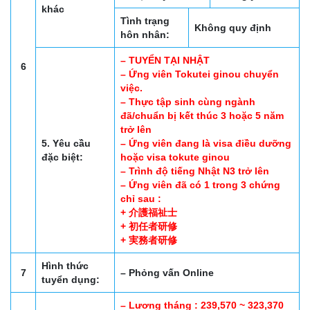
khác
Tình trạng
Không quy định
hôn nhân:
– TUYỂN TẠI NHẬT
6
– Ứng viên Tokutei ginou chuyển
việc.
– Thực tập sinh cùng ngành
đã/chuẩn bị kết thúc 3 hoặc 5 năm
trở lên
5. Yêu cầu
– Ứng viên đang là visa điều dưỡng
đặc biệt:
hoặc visa tokute ginou
– Trình độ tiếng Nhật N3 trở lên
– Ứng viên đã có 1 trong 3 chứng
chỉ sau :
+ 介護福祉士
+ 初任者研修
+ 実務者研修
Hình thức
7
– Phỏng vấn Online
tuyển dụng:
– Lương tháng : 239,570 ~ 323,370