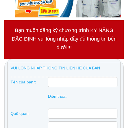
Bạn muốn đăng ký chương trình KỸ NĂNG
ĐẶC ĐỊNH vui lòng nhập đầy đủ thông tin bên
dưới!!!
VUI LÒNG NHẬP THÔNG TIN LIÊN HỆ CỦA BẠN
Tên của bạn*:
Điện thoại:
Quê quán: