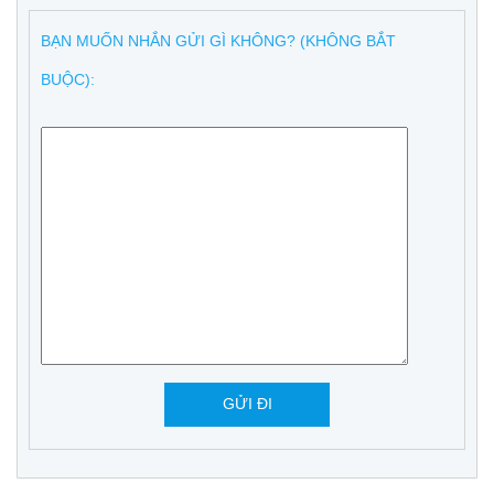
BẠN MUỐN NHẮN GỬI GÌ KHÔNG? (KHÔNG BẮT
BUỘC):