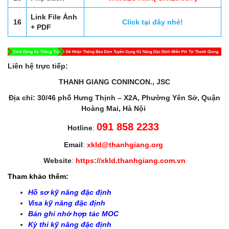
Link File Ảnh
16
Click tại đây nhé!
+ PDF
Liên hệ trực tiếp:
THANH GIANG CONINCON., JSC
Địa chỉ: 30/46 phố Hưng Thịnh – X2A, Phường Yên Sở, Quận
Hoàng Mai, Hà Nội
091 858 2233
Hotline
:
Email
:
xkld@thanhgiang.org
Website
:
https://xkld.thanhgiang.com.vn
Tham khảo thêm:
Hồ sơ kỹ năng đặc định
Visa kỹ năng đặc định
Bản ghi nhớ hợp tác MOC
Kỳ thi kỹ năng đặc định