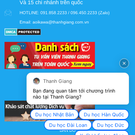
Và 15 chi nhánh trên quốc
HOTLINE:
091.858.2233 / 096.450.2233 (Zalo)
Email:
aoikawa@thanhgiang.com.vn
FANPAGE
Thanh Giang
Bạn đang quan tâm tới chương trình 
nào tại Thanh Giang? 
KHẢO SÁT CHẤT LƯỢNG DỊCH VỤ
Du học Nhật Bản
Du học Hàn Quốc
Du học Đài Loan
Du học Đức
BẢN ĐỒ