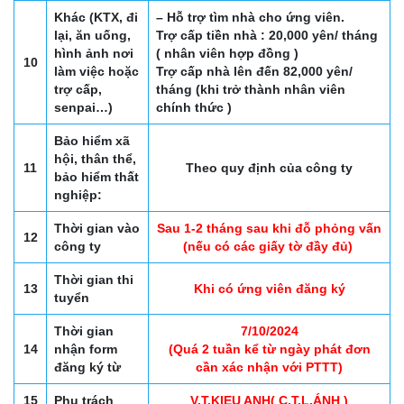
Khác (KTX, đi
– Hỗ trợ tìm nhà cho ứng viên.
lại, ăn uống,
Trợ cấp tiền nhà : 20,000 yên/ tháng
hình ảnh nơi
( nhân viên hợp đồng )
10
làm việc hoặc
Trợ cấp nhà lên đến 82,000 yên/
trợ cấp,
tháng (khi trở thành nhân viên
senpai…)
chính thức )
Bảo hiểm xã
hội, thân thể,
11
Theo quy định của công ty
bảo hiểm thất
nghiệp:
Thời gian vào
Sau 1-2 tháng sau khi đỗ phỏng vấn
12
công ty
(nếu có các giấy tờ đầy đủ)
Thời gian thi
13
Khi có ứng viên đăng ký
tuyển
Thời gian
7/10/2024
14
nhận form
(Quá 2 tuần kể từ ngày phát đơn
đăng ký từ
cần xác nhận với PTTT)
15
Phụ trách
V.T.KIEU ANH( C.T.L.ÁNH )