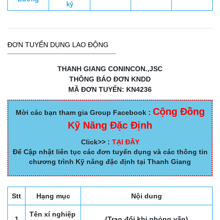
ký
ĐƠN TUYỂN DỤNG LAO ĐỘNG
THANH GIANG CONINCON.,JSC
THÔNG BÁO ĐƠN KNDD
MÃ ĐƠN TUYỂN: KN4236
Cộng Đồng
Mời các bạn tham gia Group Facebook :
Kỹ Năng Đặc Định
Click>> :
TẠI ĐÂY
Để Cập nhật liên tục các đơn tuyển dụng và các thông tin
chương trình Kỹ năng đặc định tại Thanh Giang
Stt
Hạng mục
Nội dung
Tên xí nghiệp
1
(Trao đổi khi phỏng vấn)