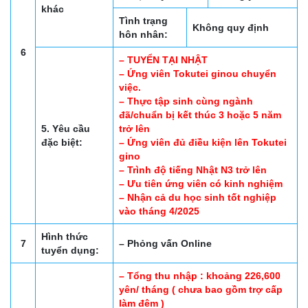
khác
Tình trạng
Không quy định
hôn nhân:
6
– TUYỂN TẠI NHẬT
– Ứng viên Tokutei ginou chuyển
việc.
– Thực tập sinh cùng ngành
đã/chuẩn bị kết thúc 3 hoặc 5 năm
5. Yêu cầu
trở lên
đặc biệt:
– Ứng viên đủ điều kiện lên Tokutei
gino
– Trình độ tiếng Nhật N3 trở lên
– Ưu tiên ứng viên có kinh nghiệm
– Nhận cả du học sinh tốt nghiệp
vào tháng 4/2025
Hình thức
7
– Phỏng vấn Online
tuyển dụng:
– Tổng thu nhập : khoảng 226,600
yên/ tháng ( chưa bao gồm trợ cấp
làm đêm )