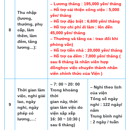
– Lương tháng : 195,000 yên/ tháng
– Hỗ trợ cải thiện công việc : 5,000
Thu nhập
yên/ tháng
(lương,
– Hỗ trợ đặc biệt : 6,600 yên/ tháng
thưởng, phụ
– Hỗ trợ chi phí đi làm : lên đến
8
cấp, làm
45,000 yên/ tháng
thêm, làm
– Thưởng và tăng ca : trao đổi khi
đêm, tăng
phỏng vấn)
lương…):
– Hỗ trợ tiền nhà : 20,000 yên/ tháng
– Hỗ trợ ca đêm : 7,000 yên/ tháng (
sau 6 tháng là nhân viên hợp
đồnghọc việc chuyển thành nhân
viên chính thức của Viện )
– 7: 00 ~ 20: 00
– Nghỉ theo lịch
Thời gian làm
Trong khoảng
của viện
việc, nghỉ giải
thời
Tổng số ngày
lao, ngày
gian này, thời
9
nghỉ : 122 ngày/
nghỉ, ngày
gian làm việc do
năm
phép có
viện sắp xếp
Trung bình nghỉ
lương,…:
16: 30 ~ 10:30 (
: 2 ngày / tuần
sau 6 tháng)