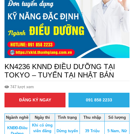
KN4236 KNND ĐIỀU DƯỠNG TẠI
TOKYO – TUYỂN TẠI NHẬT BẢN
747 lượt xem
ĐĂNG KÝ NGAY
091 858 2233
Ngành nghề
Ngày thi
Tình trạng
Thu nhập
Số lượng
Khi có ứng
KNĐĐ-Điều
viên đăng
Dừng tuyển
39 Triệu
5 Nam, Nữ
Dưỡng