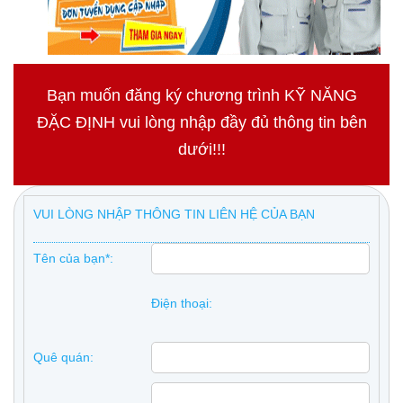
Bạn muốn đăng ký chương trình KỸ NĂNG
ĐẶC ĐỊNH vui lòng nhập đầy đủ thông tin bên
dưới!!!
VUI LÒNG NHẬP THÔNG TIN LIÊN HỆ CỦA BẠN
Tên của bạn*:
Điện thoại:
Quê quán: