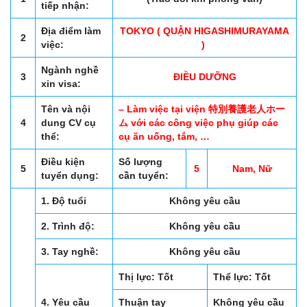
tiếp nhận:
Địa điểm làm
TOKYO ( QUẬN HIGASHIMURAYAMA
2
việc:
)
Ngành nghề
3
ĐIỀU DƯỠNG
xin visa:
Tên và nội
– Làm việc tại viện 特別養護老人ホー
4
dung CV cụ
ム với các công việc phụ giúp các
thể:
cụ ăn uống, tắm, …
Điều kiện
Số lượng
5
5
Nam, Nữ
tuyển dụng:
cần tuyển:
1. Độ tuổi
Không yêu cầu
2. Trình độ:
Không yêu cầu
3. Tay nghề:
Không yêu cầu
Thị lực: Tốt
Thể lực: Tốt
4. Yêu cầu
Thuận tay
Không yêu cầu