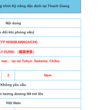
g trình Kỹ năng đặc định tại Thanh Giang
Nội dung
o đổi khi phỏng vấn)
 (TP NISHIKAWAGUCHI)
XÂY DỰNG （建築塗装）
mại… tại tại Tokyo, Saitama, Chiba,
2
Nam
Không yêu cầu
t tương đương N4 trở lên
Việt Nam