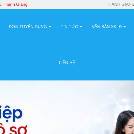
bộ Thanh Giang
THANH GIANG
ĐƠN TUYỂN DỤNG
TIN TỨC
VĂN BẢN XKLĐ
LIÊN HỆ