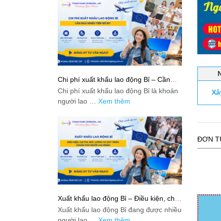
Chi phí xuất khẩu lao động Bỉ – Cần
bao nhiêu tiền để đi?
Chi phí xuất khẩu lao động Bỉ là khoản
Xâ
người lao …
Xem thêm
ĐƠN T
Xuất khẩu lao động Bỉ – Điều kiện, chi
phí, mức lương và quy trình chuẩn cho
Xuất khẩu lao động Bỉ đang được nhiều
người lao động
người lao …
Xem thêm