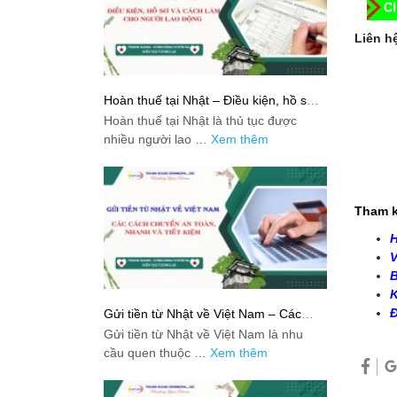
Liên hệ
Hoàn thuế tại Nhật – Điều kiện, hồ sơ
và cách làm cho người lao động
Hoàn thuế tại Nhật là thủ tục được
nhiều người lao …
Xem thêm
Tham k
H
V
B
K
Đ
Gửi tiền từ Nhật về Việt Nam – Các
cách chuyển an toàn, nhanh và tiết
Gửi tiền từ Nhật về Việt Nam là nhu
kiệm
cầu quen thuộc …
Xem thêm