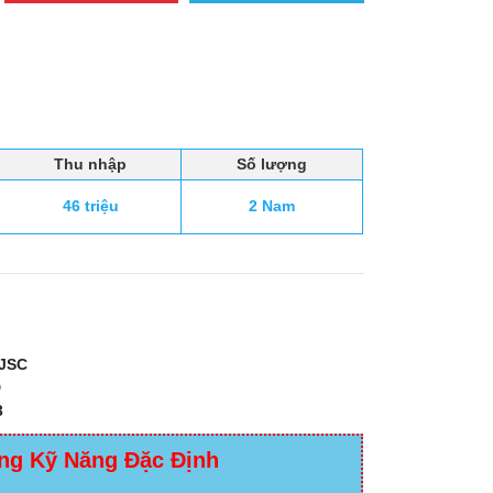
Thu nhập
Số lượng
46 triệu
2 Nam
JSC
D
3
ng Kỹ Năng Đặc Định