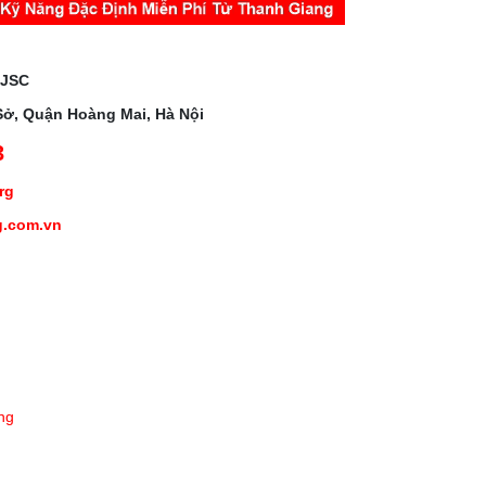
 JSC
Sở, Quận Hoàng Mai, Hà Nội
3
org
g.com.vn
ng