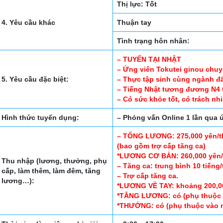
Thị lực: Tốt
4. Yêu cầu khác
Thuận tay
Tình trạng hôn nhân:
– TUYỂN TẠI NHẬT
– Ứng viên Tokutei ginou chuy
5. Yêu cầu đặc biệt:
– Thực tập sinh cùng ngành đã/
– Tiếng Nhật tương đương N4 t
– Có sức khỏe tốt, có trách nh
Hình thức tuyển dụng:
– Phỏng vấn Online 1 lần qu
– TỔNG LƯƠNG: 275,000 yên/
(bao gồm trợ cấp tăng ca)
*LƯƠNG CƠ BẢN: 260,000 yên
Thu nhập (lương, thưởng, phụ
– Tăng ca: trung bình 10 tiếng
cấp, làm thêm, làm đêm, tăng
– Trợ cấp tăng ca.
lương…):
*LƯƠNG VỀ TAY: khoảng 200,00
*TĂNG LƯƠNG: có (phụ thuộc 
*THƯỞNG: có (phụ thuộc vào nă