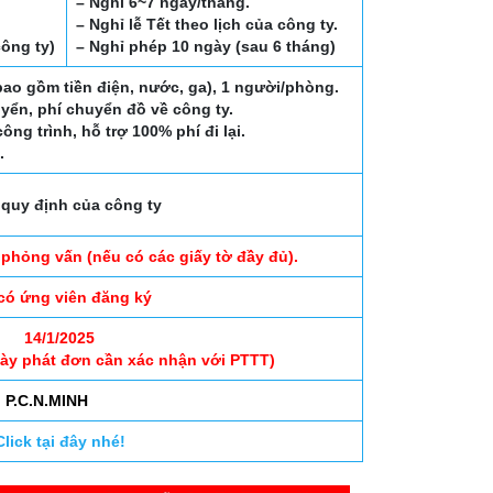
– Nghỉ 6~7 ngày/tháng.
– Nghỉ lễ Tết theo lịch của công ty.
công ty)
– Nghỉ phép 10 ngày (sau 6 tháng)
bao gồm tiền điện, nước, ga), 1 người/phòng.
uyển, phí chuyển đồ về công ty.
ng trình, hỗ trợ 100% phí đi lại.
.
quy định của công ty
 phỏng vấn (nếu có các giấy tờ đầy đủ).
có ứng viên đăng ký
14/1/2025
gày phát đơn cần xác nhận với PTTT)
P.C.N.MINH
Click tại đây nhé!