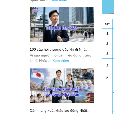
Stt
1
2
100 câu hỏi thường gặp khi đi Nhật làm
việc: Giải đáp thật dễ hiểu cho người
3
Vì sao người mới cần hiểu đúng trước
mới bắt đầu
khi đi Nhật …
Xem thêm
4
5
Cẩm nang xuất khẩu lao động Nhật