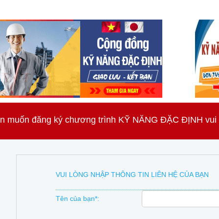
n muốn đăng ký chương trình KỸ NĂNG ĐẶC ĐỊNH vui lò
VUI LÒNG NHẬP THÔNG TIN LIÊN HỆ CỦA BẠN
Tên của bạn*: