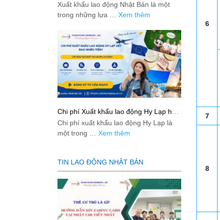
Bản từ A-Z
Xuất khẩu lao động Nhật Bản là một
trong những lựa …
Xem thêm
6
Chi phí Xuất khẩu lao động Hy Lạp hết
7
bao nhiêu tiền? Cập nhật mới nhất
Chi phí xuất khẩu lao động Hy Lạp là
2026
một trong …
Xem thêm
TIN LAO ĐỘNG NHẬT BẢN
8