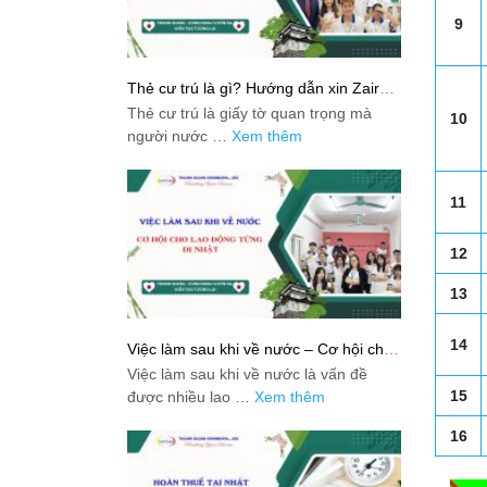
9
Thẻ cư trú là gì? Hướng dẫn xin Zairyu
Card tại Nhật chi tiết nhất
Thẻ cư trú là giấy tờ quan trọng mà
10
người nước …
Xem thêm
11
12
13
14
Việc làm sau khi về nước – Cơ hội cho
lao động từng đi Nhật
Việc làm sau khi về nước là vấn đề
15
được nhiều lao …
Xem thêm
16