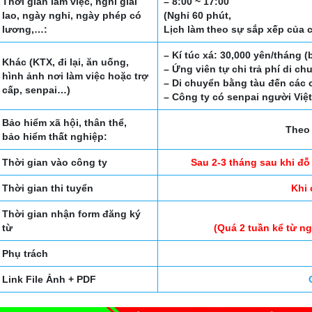
Thời gian làm việc, nghỉ giải
– 8:00 ~ 17:00
lao, ngày nghỉ, ngày phép có
(Nghỉ 60 phút,
lương,…:
Lịch làm theo sự sắp xếp của 
– Kí túc xá: 30,000 yên/tháng (
Khác (KTX, đi lại, ăn uống,
– Ứng viên tự chi trả phí di ch
hình ảnh nơi làm việc hoặc trợ
– Di chuyển bằng tàu đến các cô
cấp, senpai…)
– Công ty có senpai người Việt
Bảo hiểm xã hội, thân thể,
Theo 
bảo hiểm thất nghiệp:
Thời gian vào công ty
Sau 2-3 tháng sau khi đỗ
Thời gian thi tuyển
Khi 
Thời gian nhận form đăng ký
từ
(Quá 2 tuần kể từ n
Phụ trách
Link File Ảnh + PDF