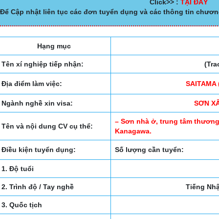
Click>> :
TẠI ĐÂY
Để Cập nhật liên tục các đơn tuyển dụng và các thông tin chươn
Hạng mục
Tên xí nghiệp tiếp nhận:
(Tra
Địa điểm làm việc:
SAITAMA
Ngành nghề xin visa:
SƠN 
– Sơn nhà ở, trung tâm thương 
Tên và nội dung CV cụ thể:
Kanagawa.
Điều kiện tuyển dụng:
Số lượng cần tuyển:
1. Độ tuổi
2. Trình độ / Tay nghề
Tiếng Nhậ
3. Quốc tịch