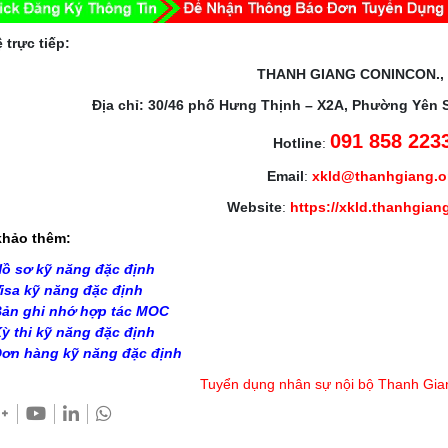
 trực tiếp:
THANH GIANG CONINCON.,
Địa chỉ: 30/46 phố Hưng Thịnh – X2A, Phường Yên 
091 858 223
Hotline
:
Email
:
xkld@thanhgiang.
Website
:
https://xkld.thanhgian
hảo thêm:
ồ sơ kỹ năng đặc định
isa kỹ năng đặc định
ản ghi nhớ hợp tác MOC
ỳ thi kỹ năng đặc định
ơn hàng kỹ năng đặc định
Tuyển dụng nhân sự nội bộ Thanh Gia