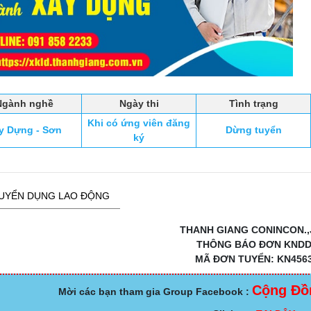
Ngành nghề
Ngày thi
Tình trạng
Khi có ứng viên đăng
y Dựng - Sơn
Dừng tuyển
ký
UYỂN DỤNG LAO ĐỘNG
THANH GIANG CONINCON.,
THÔNG BÁO ĐƠN KND
MÃ ĐƠN TUYỂN: KN456
Cộng Đồ
Mời các bạn tham gia Group Facebook :