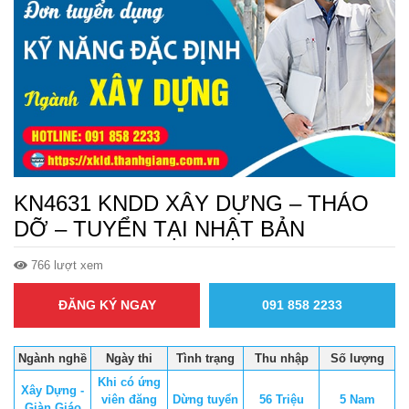
KN4631 KNDD XÂY DỰNG – THÁO
DỠ – TUYỂN TẠI NHẬT BẢN
766 lượt xem
ĐĂNG KÝ NGAY
091 858 2233
Ngành nghề
Ngày thi
Tình trạng
Thu nhập
Số lượng
Khi có ứng
Xây Dựng -
viên đăng
Dừng tuyển
56 Triệu
5 Nam
Giàn Giáo