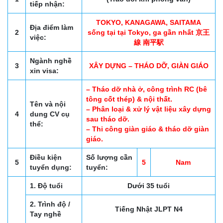
tiếp nhận:
TOKYO, KANAGAWA, SAITAMA
Địa điểm làm
2
sống tại tại Tokyo, ga gần nhất 京王
việc:
線 南平駅
Ngành nghề
3
XÂY DỰNG – THÁO DỠ, GIÀN GIÁO
xin visa:
– Tháo dỡ nhà ở, công trình RC (bê
tông cốt thép) & nội thất.
Tên và nội
– Phân loại & xử lý vật liệu xây dựng
4
dung CV cụ
sau tháo dỡ.
thể:
– Thi công giàn giáo & tháo dỡ giàn
giáo.
Điều kiện
Số lượng cần
5
5
Nam
tuyển dụng:
tuyển:
1. Độ tuổi
Dưới 35 tuổi
2. Trình độ /
Tiếng Nhật JLPT N4
Tay nghề