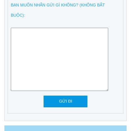
BẠN MUỐN NHẮN GỬI GÌ KHÔNG? (KHÔNG BẮT
BUỘC):