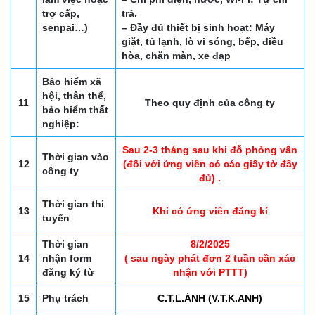
trợ cấp,
trả.
senpai…)
– Đầy đủ thiết bị sinh hoạt: Máy
giặt, tủ lạnh, lò vi sóng, bếp, điều
hòa, chăn màn, xe đạp
Bảo hiểm xã
hội, thân thể,
11
Theo quy định của công ty
bảo hiểm thất
nghiệp:
Sau 2-3 tháng sau khi đỗ phỏng vấn
Thời gian vào
12
(đối với ứng viên có các giấy tờ đầy
công ty
đủ) .
Thời gian thi
13
Khi có ứng viên đăng kí
tuyển
Thời gian
8/2/2025
14
nhận form
( sau ngày phát đơn 2 tuần cần xác
đăng ký từ
nhận với PTTT)
15
Phụ trách
C.T.L.ÁNH (V.T.K.ANH)