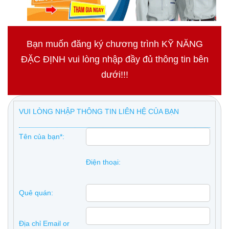
Bạn muốn đăng ký chương trình KỸ NĂNG
ĐẶC ĐỊNH vui lòng nhập đầy đủ thông tin bên
dưới!!!
VUI LÒNG NHẬP THÔNG TIN LIÊN HỆ CỦA BẠN
Tên của bạn*:
Điện thoại:
Quê quán:
Địa chỉ Email or