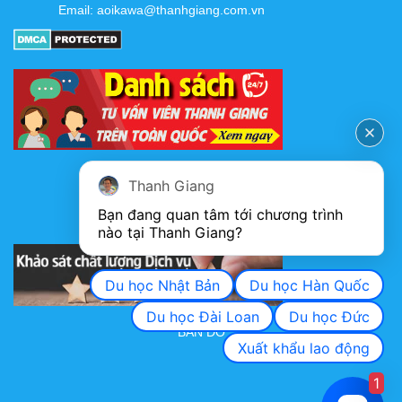
Email:
aoikawa@thanhgiang.com.vn
FANPAGE
Thanh Giang
Bạn đang quan tâm tới chương trình 
nào tại Thanh Giang? 
KHẢO SÁT CHẤT LƯỢNG DỊCH VỤ
Du học Nhật Bản
Du học Hàn Quốc
Du học Đài Loan
Du học Đức
BẢN ĐỒ
Xuất khẩu lao động
1