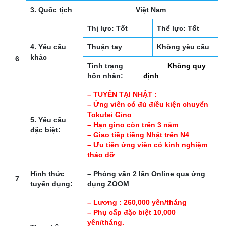
3. Quốc tịch
Việt Nam
Thị lực: Tốt
Thể lực: Tốt
4. Yêu cầu
Thuận tay
Không yêu cầu
khác
6
Tình trạng
Không quy
hôn nhân:
định
– TUYỂN TẠI NHẬT :
– Ứng viên có đủ điều kiện chuyển
Tokutei Gino
5. Yêu cầu
– Hạn gino còn trên 3 năm
đặc biệt:
– Giao tiếp tiếng Nhật trên N4
– Ưu tiên ứng viên có kinh nghiệm
tháo dỡ
Hình thức
– Phỏng vấn 2 lần Online qua ứng
7
tuyển dụng:
dụng ZOOM
– Lương : 260,000 yên/tháng
– Phụ cấp đặc biệt 10,000
yên/tháng.