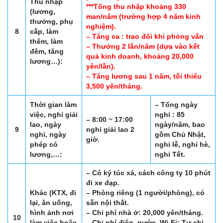
Thu nhập
***Tổng thu nhập khoảng 330
(lương,
man/năm (trường hợp 4 năm kinh
thưởng, phụ
nghiệm).
8
cấp, làm
– Tăng ca : trao đổi khi phỏng vấn
thêm, làm
– Thưởng 2 lần/năm (dựa vào kết
đêm, tăng
quả kinh doanh, khoảng 20,000
lương…):
yên/lần).
– Tăng lương sau 1 năm, tối thiểu
3,500 yên/tháng.
Thời gian làm
– Tổng ngày
việc, nghỉ giải
nghỉ : 85
– 8:00 ~ 17:00
lao, ngày
ngày/năm, bao
9
nghỉ giải lao 2
nghỉ, ngày
gồm Chủ Nhật,
giờ.
phép có
nghỉ lễ, nghỉ hè,
lương,…:
nghỉ Tết.
– Có ký túc xá, cách công ty 10 phút
đi xe đạp.
Khác (KTX, đi
– Phòng riêng (1 người/phòng), có
lại, ăn uống,
sẵn nội thất.
hình ảnh nơi
– Chi phí nhà ở: 20,000 yên/tháng.
10
làm việc hoặc
– Chi phí điện, nước, Wi-Fi: Tự chi