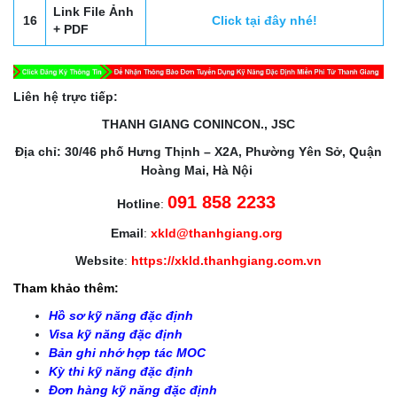
Link File Ảnh
16
Click tại đây nhé!
+ PDF
Liên hệ trực tiếp:
THANH GIANG CONINCON., JSC
Địa chỉ: 30/46 phố Hưng Thịnh – X2A, Phường Yên Sở, Quận
Hoàng Mai, Hà Nội
091 858 2233
Hotline
:
Email
:
xkld@thanhgiang.org
Website
:
https://xkld.thanhgiang.com.vn
Tham khảo thêm:
Hồ sơ kỹ năng đặc định
Visa kỹ năng đặc định
Bản ghi nhớ hợp tác MOC
Kỳ thi kỹ năng đặc định
Đơn hàng kỹ năng đặc định