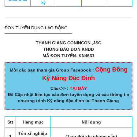
ký
ĐƠN TUYỂN DỤNG LAO ĐỘNG
THANH GIANG CONINCON.,JSC
THÔNG BÁO ĐƠN KNDD
MÃ ĐƠN TUYỂN: KN4631
Cộng Đồng
Mời các bạn tham gia Group Facebook :
Kỹ Năng Đặc Định
Click>> :
TẠI ĐÂY
Để Cập nhật liên tục các đơn tuyển dụng và các thông tin
chương trình Kỹ năng đặc định tại Thanh Giang
Stt
Hạng mục
Nội dung
Tên xí nghiệp
1
(Trao đổi khi phỏng vấn)