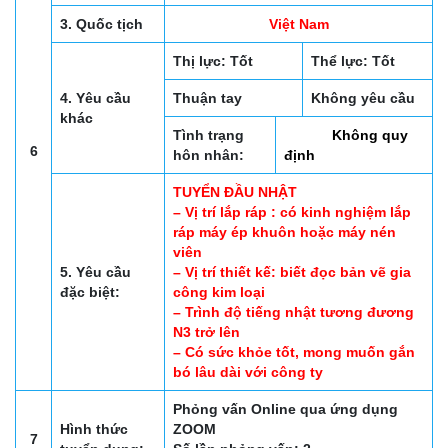
3. Quốc tịch
Việt Nam
Thị lực: Tốt
Thể lực: Tốt
4. Yêu cầu
Thuận tay
Không yêu cầu
khác
Tình trạng
Không quy
6
hôn nhân:
định
TUYỂN ĐẦU NHẬT
– Vị trí lắp ráp : có kinh nghiệm lắp
ráp máy ép khuôn hoặc máy nén
viên
5. Yêu cầu
– Vị trí thiết kế: biết đọc bản vẽ gia
đặc biệt:
công kim loại
– Trình độ tiếng nhật tương đương
N3 trở lên
– Có sức khỏe tốt, mong muốn gắn
bó lâu dài với công ty
Phỏng vấn Online qua ứng dụng
Hình thức
ZOOM
7