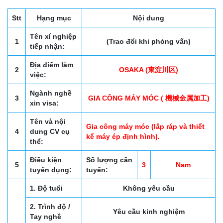
Stt
Hạng mục
Nội dung
Tên xí nghiệp
1
(Trao đổi khi phỏng vấn)
tiếp nhận:
Địa điểm làm
2
OSAKA (東淀川区)
việc:
Ngành nghề
3
GIA CÔNG MÁY MÓC ( 機械金属加工)
xin visa:
Tên và nội
Gia công máy móc (lắp ráp và thiết
4
dung CV cụ
kế máy ép định hình).
thể:
Điều kiện
Số lượng cần
5
3
Nam
tuyển dụng:
tuyển:
1. Độ tuổi
Không yêu cầu
2. Trình độ /
Yêu cầu kinh nghiệm
Tay nghề