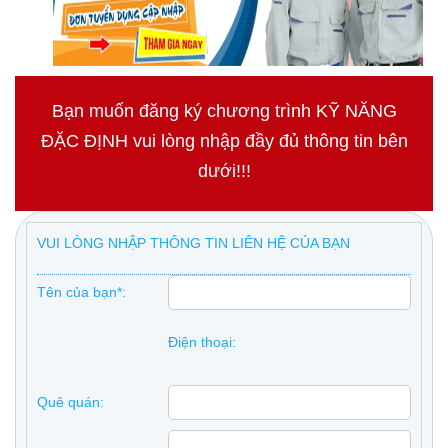
Bạn muốn đăng ký chương trình KỸ NĂNG
ĐẶC ĐỊNH vui lòng nhập đầy đủ thông tin bên
dưới!!!
VUI LÒNG NHẬP THÔNG TIN LIÊN HỆ CỦA BẠN
Tên của bạn*:
Điện thoại:
Quê quán: