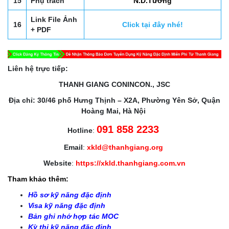
15
Phụ trách
N.D.Tưởng
Link File Ảnh
16
Click tại đây nhé!
+ PDF
Liên hệ trực tiếp:
THANH GIANG CONINCON., JSC
Địa chỉ: 30/46 phố Hưng Thịnh – X2A, Phường Yên Sở, Quận
Hoàng Mai, Hà Nội
091 858 2233
Hotline
:
Email
:
xkld@thanhgiang.org
Website
:
https://xkld.thanhgiang.com.vn
Tham khảo thêm:
Hồ sơ kỹ năng đặc định
Visa kỹ năng đặc định
Bản ghi nhớ hợp tác MOC
Kỳ thi kỹ năng đặc định