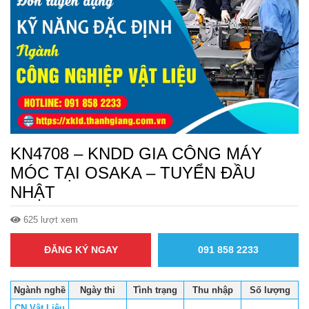
KN4708 – KNDD GIA CÔNG MÁY
MÓC TẠI OSAKA – TUYỂN ĐẦU
NHẬT
625 lượt xem
ĐĂNG KÝ NGAY
091 858 2233
Ngành nghề
Ngày thi
Tình trạng
Thu nhập
Số lượng
CN Vật Liệu