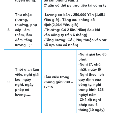
tuyển dụng:
Số lần phỏng vấn: 2
Ở gần có thể pv trực tiếp tại công ty
Thu nhập
-Lương cơ bản : 250,000 Yên (1.651
(lương,
Yên/ giờ)
– Tăng ca: không cố
thưởng, phụ
định(2,064 Yên/ giờ)
8
cấp, làm
-Thưởng: Có 2 lần/ Năm( Sau khi
thêm, làm
vào công ty trên 6 tháng)
đêm, tăng
-Tăng lương: Có ( Phụ thuộc vào sự
lương…):
nỗ lực của cá nhân)
-Nghỉ giải lao 65
phút
-Nghỉ t7, chủ
Thời gian làm
nhật, ngày lễ
việc, nghỉ giải
-Nghỉ theo lịch
Làm việc trong
lao, ngày
quy định của
9
khung giờ 8:30 –
nghỉ, ngày
công ty, nghỉ
17:15
phép có
trung bình 128
lương,…:
ngày/ năm
-Chế độ nghỉ
phép sau 6
tháng(10 ngày)