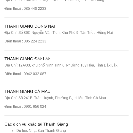
Địa Chỉ : 58 Cao Xuân Huy – Tổ 71 – P. cẩm Lệ – TP Đà Nẵng .
Điện thoại :
085 448 2233
THANH GIANG ĐỒNG NAI
Địa Chỉ :Số 86C Nguyễn Văn Tiên, Khu Phố 9, Tân Triều, Đồng Nai
Điện thoại :
085 224 2233
THANH GIANG Đắk Lắk
Địa Chỉ: 12A/33, khu phố Ninh Tịnh 6, Phường Tuy Hòa, Tỉnh Đắk Lắk.
Điện thoại : 0942 032 087
THANH GIANG CÀ MAU
Địa Chỉ :Số 241B, Trần Huỳnh, Phường Bạc Liêu, Tỉnh Cà Mau
Điện thoại : 0901 656 024
Các dịch vụ khác tại Thanh Giang
Du học Nhật Bản Thanh Giang