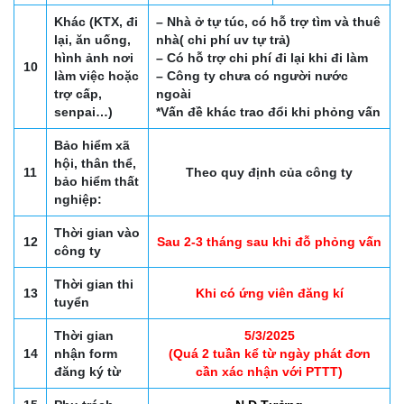
Khác (KTX, đi
– Nhà ở tự túc, có hỗ trợ tìm và thuê
lại, ăn uống,
nhà( chi phí uv tự trả)
hình ảnh nơi
– Có hỗ trợ chi phí đi lại khi đi làm
10
làm việc hoặc
– Công ty chưa có người nước
trợ cấp,
ngoài
senpai…)
*Vấn đề khác trao đổi khi phỏng vấn
Bảo hiểm xã
hội, thân thể,
11
Theo quy định của công ty
bảo hiểm thất
nghiệp:
Thời gian vào
12
Sau 2-3 tháng sau khi đỗ phỏng vấn
công ty
Thời gian thi
13
Khi có ứng viên đăng kí
tuyển
Thời gian
5/3/2025
14
nhận form
(Quá 2 tuần kể từ ngày phát đơn
đăng ký từ
cần xác nhận với PTTT)