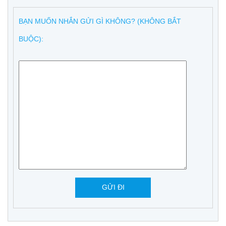
BẠN MUỐN NHẮN GỬI GÌ KHÔNG? (KHÔNG BẮT
BUỘC):