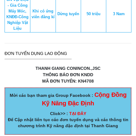
- Gia Công
Máy Móc,
Khi có ứng
Dừng tuyển
50 triệu
3 Nam
KNĐĐ-Công
viên đăng kí
Nghiệp Vật
Liệu
ĐƠN TUYỂN DỤNG LAO ĐỘNG
THANH GIANG CONINCON.,JSC
THÔNG BÁO ĐƠN KNDD
MÃ ĐƠN TUYỂN: KN4708
Cộng Đồng
Mời các bạn tham gia Group Facebook :
Kỹ Năng Đặc Định
Click>> :
TẠI ĐÂY
Để Cập nhật liên tục các đơn tuyển dụng và các thông tin
chương trình Kỹ năng đặc định tại Thanh Giang