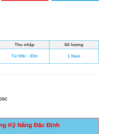
Thu nhập
Số lượng
Từ 59tr - 93tr
1 Nam
JSC
ng Kỹ Năng Đặc Định