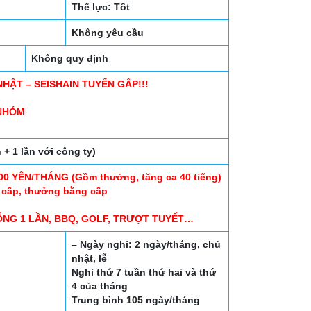
Thể lực: Tốt
Không yêu cầu
Không quy định
 NHẬT – SEISHAIN TUYỂN GẤP!!!
 NHÓM
+ 1 lần với công ty)
000 YÊN/THÁNG (Gồm thưởng, tăng ca 40 tiếng)
g cấp, thưởng bằng cấp
ỐNG 1 LẦN, BBQ, GOLF, TRƯỢT TUYẾT…
– Ngày nghỉ: 2 ngày/tháng, chủ
nhật, lễ
Nghỉ thứ 7 tuần thứ hai và thứ
4 của tháng
Trung bình 105 ngày/tháng