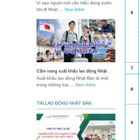
việc: Giải đáp thật dễ hiểu cho người
Vì sao người mới cần hiểu đúng trước
mới bắt đầu
khi đi Nhật …
Xem thêm
6
7
Cẩm nang xuất khẩu lao động Nhật
Bản từ A-Z
Xuất khẩu lao động Nhật Bản là một
trong những lựa …
Xem thêm
8
TIN LAO ĐỘNG NHẬT BẢN
9