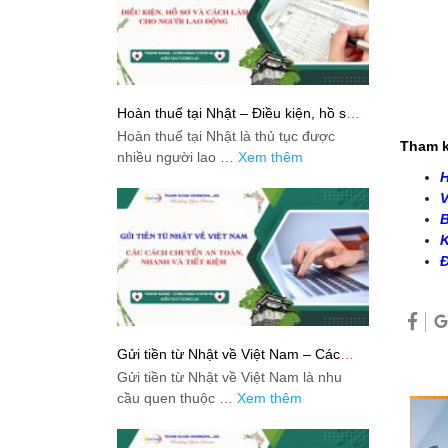
Hoàn thuế tại Nhật – Điều kiện, hồ sơ
và cách làm cho người lao động
Hoàn thuế tại Nhật là thủ tục được
Tham k
nhiều người lao …
Xem thêm
H
V
B
K
Đ
Gửi tiền từ Nhật về Việt Nam – Các
cách chuyển an toàn, nhanh và tiết
Gửi tiền từ Nhật về Việt Nam là nhu
kiệm
cầu quen thuộc …
Xem thêm