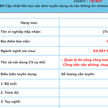
Click>> :
TẠI ĐÂY
Để Cập nhật liên tục các đơn tuyển dụng và các thông tin chươn
Hạng mục
Tên xí nghiệp tiếp nhận:
(T
Địa điểm làm việc:
Ngành nghề xin visa:
KS XÂY 
– Quản lý thi công công tr
Tên và nội dung CV cụ thể:
_Công việc văn phòng, chụ
Điều kiện tuyển dụng:
Số lượng cần tuyển:
1. Độ tuổi
2. Trình độ:
3. Tay nghề: