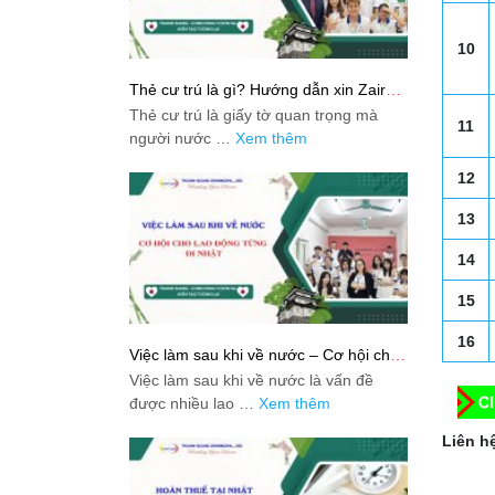
10
Thẻ cư trú là gì? Hướng dẫn xin Zairyu
Card tại Nhật chi tiết nhất
Thẻ cư trú là giấy tờ quan trọng mà
11
người nước …
Xem thêm
12
13
14
15
16
Việc làm sau khi về nước – Cơ hội cho
lao động từng đi Nhật
Việc làm sau khi về nước là vấn đề
được nhiều lao …
Xem thêm
Liên hệ