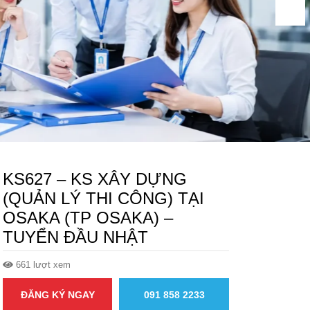
KS627 – KS XÂY DỰNG
(QUẢN LÝ THI CÔNG) TẠI
OSAKA (TP OSAKA) –
TUYỂN ĐẦU NHẬT
661 lượt xem
ĐĂNG KÝ NGAY
091 858 2233