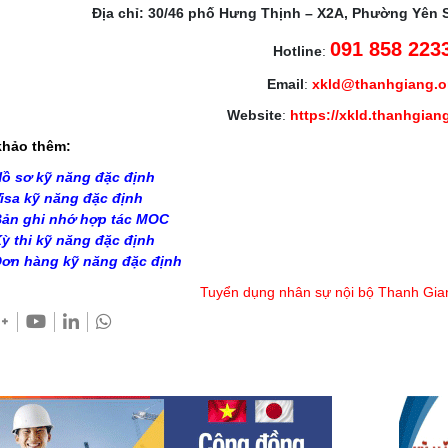
Địa chỉ: 30/46 phố Hưng Thịnh – X2A, Phường Yên 
091 858 223
Hotline
:
Email
:
xkld@thanhgiang.
Website
:
https://xkld.thanhgian
hảo thêm:
ồ sơ kỹ năng đặc định
isa kỹ năng đặc định
ản ghi nhớ hợp tác MOC
ỳ thi kỹ năng đặc định
ơn hàng kỹ năng đặc định
Tuyển dụng nhân sự nội bộ Thanh Gia