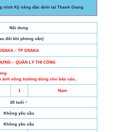
g trình Kỹ năng đặc định tại Thanh Giang
Nội dung
rao đổi khi phỏng vấn)
OSAKA – TP OSAKA
DỰNG – QUẢN LÝ THI CÔNG
ường
p ảnh công trường dùng cho báo cáo..
1
Nam
20 tuổi ~
Không yêu cầu
Không yêu cầu