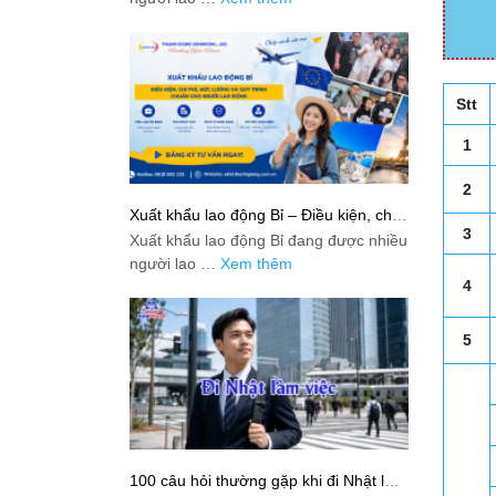
Stt
1
2
Xuất khẩu lao động Bỉ – Điều kiện, chi
phí, mức lương và quy trình chuẩn cho
3
Xuất khẩu lao động Bỉ đang được nhiều
người lao động
người lao …
Xem thêm
4
5
100 câu hỏi thường gặp khi đi Nhật làm