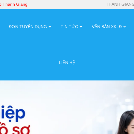
bộ Thanh Giang
THANH GIANG
ĐƠN TUYỂN DỤNG
TIN TỨC
VĂN BẢN XKLĐ
LIÊN HỆ