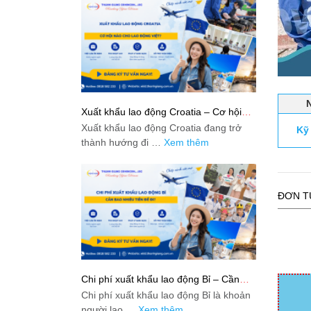
Xuất khẩu lao động Croatia – Cơ hội
nào cho lao động Việt?
Xuất khẩu lao động Croatia đang trở
Kỹ
thành hướng đi …
Xem thêm
ĐƠN T
Chi phí xuất khẩu lao động Bỉ – Cần
bao nhiêu tiền để đi?
Chi phí xuất khẩu lao động Bỉ là khoản
người lao …
Xem thêm