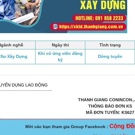
Ngành nghề
Ngày thi
Tình trạng
Khi có ứng viên đăng
 Sư Xây Dựng
Dừng tuyển
ký
UYỂN DỤNG LAO ĐỘNG
THANH GIANG CONINCON.,
THÔNG BÁO ĐƠN KS
MÃ ĐƠN TUYỂN: KS627
Cộng Đồ
Mời các bạn tham gia Group Facebook :