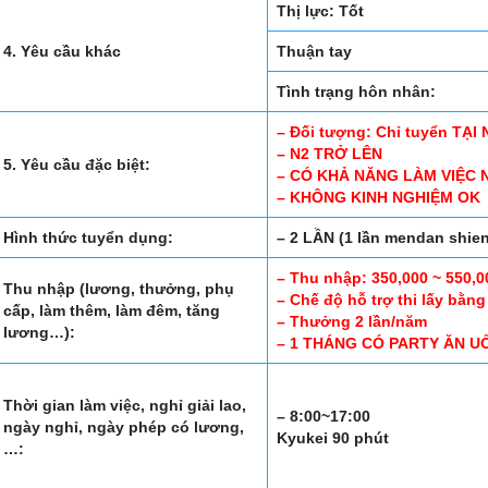
Thị lực: Tốt
4. Yêu cầu khác
Thuận tay
Tình trạng hôn nhân:
– Đối tượng: Chỉ tuyển TẠI
– N2 TRỞ LÊN
5. Yêu cầu đặc biệt:
– CÓ KHẢ NĂNG LÀM VIỆC
– KHÔNG KINH NGHIỆM OK
Hình thức tuyển dụng:
– 2 LẦN (1 lần mendan shien 
– Thu nhập: 350,000 ~ 550,
Thu nhập (lương, thưởng, phụ
– Chế độ hỗ trợ thi lấy bằn
cấp, làm thêm, làm đêm, tăng
– Thưởng 2 lần/năm
lương…):
– 1 THÁNG CÓ PARTY ĂN U
Thời gian làm việc, nghỉ giải lao,
– 8:00~17:00
ngày nghỉ, ngày phép có lương,
Kyukei 90 phút
…: