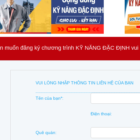
n muốn đăng ký chương trình KỸ NĂNG ĐẶC ĐỊNH vui lò
VUI LÒNG NHẬP THÔNG TIN LIÊN HỆ CỦA BẠN
Tên của bạn*:
Điện thoại:
Quê quán: