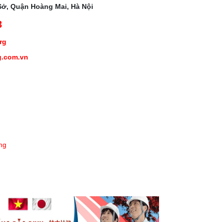
Sở, Quận Hoàng Mai, Hà Nội
3
org
g.com.vn
ng