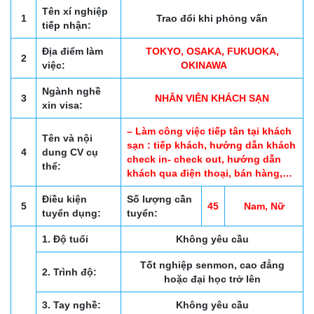
Tên xí nghiệp
1
Trao đổi khi phỏng vấn
tiếp nhận:
Địa điểm làm
TOKYO, OSAKA, FUKUOKA,
2
việc:
OKINAWA
Ngành nghề
3
NHÂN VIÊN KHÁCH SẠN
xin visa:
– Làm công việc tiếp tân tại khách
Tên và nội
sạn : tiếp khách, hướng dẫn khách
4
dung CV cụ
check in- check out, hướng dẫn
thể:
khách qua điện thoại, bán hàng,…
Điều kiện
Số lượng cần
5
45
Nam, Nữ
tuyển dụng:
tuyển:
1. Độ tuổi
Không yêu cầu
Tốt nghiệp senmon, cao đẳng
2. Trình độ:
hoặc đại học trở lên
3. Tay nghề:
Không yêu cầu