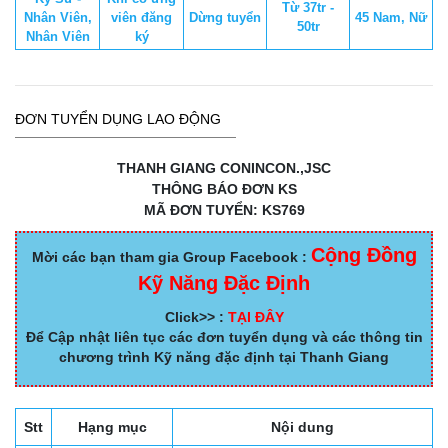
Từ 37tr -
Nhân Viên,
viên đăng
Dừng tuyển
45 Nam, Nữ
50tr
Nhân Viên
ký
ĐƠN TUYỂN DỤNG LAO ĐỘNG
THANH GIANG CONINCON.,JSC
THÔNG BÁO ĐƠN KS
MÃ ĐƠN TUYỂN: KS769
Cộng Đồng
Mời các bạn tham gia Group Facebook :
Kỹ Năng Đặc Định
Click>> :
TẠI ĐÂY
Để Cập nhật liên tục các đơn tuyển dụng và các thông tin
chương trình Kỹ năng đặc định tại Thanh Giang
Stt
Hạng mục
Nội dung