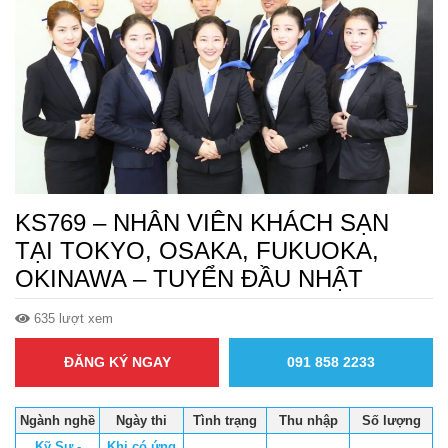
KS769 – NHÂN VIÊN KHÁCH SẠN
TẠI TOKYO, OSAKA, FUKUOKA,
OKINAWA – TUYỂN ĐẦU NHẬT
635 lượt xem
ĐĂNG KÝ NGAY
091 858 2233
Ngành nghề
Ngày thi
Tình trạng
Thu nhập
Số lượng
Kỹ Sư -
Khi có ứng