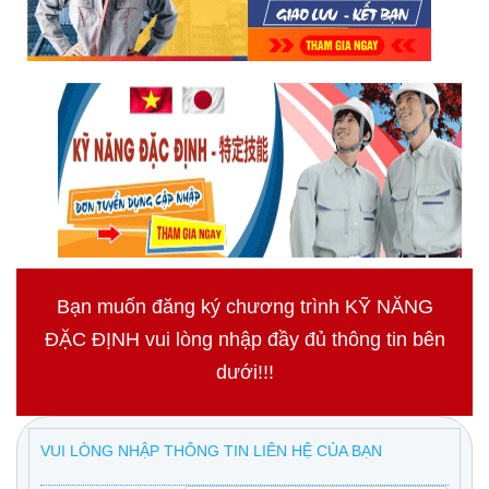
Bạn muốn đăng ký chương trình KỸ NĂNG
ĐẶC ĐỊNH vui lòng nhập đầy đủ thông tin bên
dưới!!!
VUI LÒNG NHẬP THÔNG TIN LIÊN HỆ CỦA BẠN