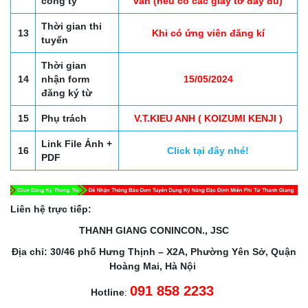
công ty
vấn (nếu có các giấy tờ đầy đủ)
Thời gian thi
13
Khi có ứng viên đăng kí
tuyển
Thời gian
14
nhận form
15/05/2024
đăng ký từ
15
Phụ trách
V.T.KIEU ANH ( KOIZUMI KENJI )
Link File Ảnh +
16
Click tại đây nhé!
PDF
Liên hệ trực tiếp:
THANH GIANG CONINCON., JSC
Địa chỉ: 30/46 phố Hưng Thịnh – X2A, Phường Yên Sở, Quận
Hoàng Mai, Hà Nội
091 858 2233
Hotline
: