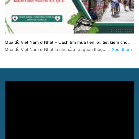
Mua đồ Việt Nam ở Nhật – Cách tìm mua tiện lợi, tiết kiệm cho
người xa quê
Mua đồ Việt Nam ở Nhật là nhu cầu rất quen thuộc …
Xem thêm