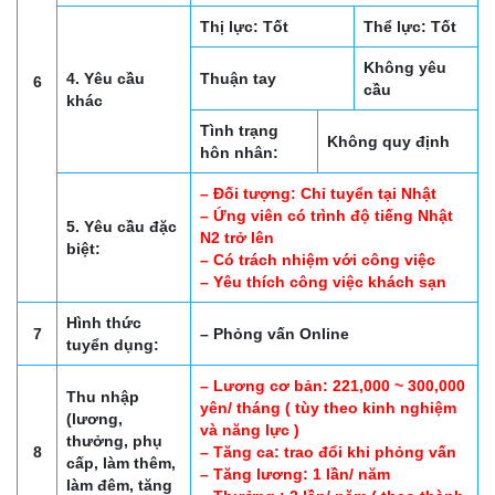
Thị lực: Tốt
Thể lực: Tốt
Không yêu
4. Yêu cầu
Thuận tay
6
cầu
khác
Tình trạng
Không quy định
hôn nhân:
– Đối tượng: Chỉ tuyển tại Nhật
– Ứng viên có trình độ tiếng Nhật
5. Yêu cầu đặc
N2 trở lên
biệt:
– Có trách nhiệm với công việc
– Yêu thích công việc khách sạn
Hình thức
7
– Phỏng vấn Online
tuyển dụng:
– Lương cơ bản: 221,000 ~ 300,000
Thu nhập
yên/ tháng ( tùy theo kinh nghiệm
(lương,
và năng lực )
thưởng, phụ
8
– Tăng ca: trao đổi khi phỏng vấn
cấp, làm thêm,
– Tăng lương: 1 lần/ năm
làm đêm, tăng