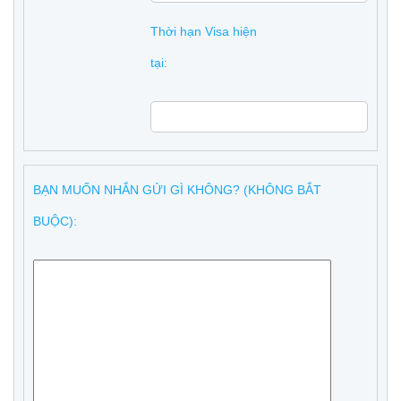
Thời hạn Visa hiện
tại:
BẠN MUỐN NHẮN GỬI GÌ KHÔNG? (KHÔNG BẮT
BUỘC):