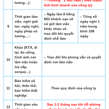
– Thưởng : 2 lần/ năm ( theo thành
lương…):
tích kinh doanh của công ty)
– Ngày làm 8 tiếng
Thời gian làm
– Tổng số
Mỗi khách sạn sẽ
việc, nghỉ giải
ngày nghỉ 1
có giờ làm việc
9
lao, ngày nghỉ,
năm trung
khác nhau và
ngày phép có
bình 108
trao đổi khi quyết
lương,…:
ngày
định chỗ làm
Khác (KTX, đi
lại, ăn uống,
hình ảnh nơi
– Trao đổi khi phỏng vấn và quyết
10
làm việc hoặc
định nơi làm việc
trợ cấp,
senpai…)
Bảo hiểm xã
hội, thân thể,
11
Theo quy định của công ty
bảo hiểm thất
nghiệp:
Thời gian vào
Sau 1-2 tháng sau khi đỗ phỏng
12