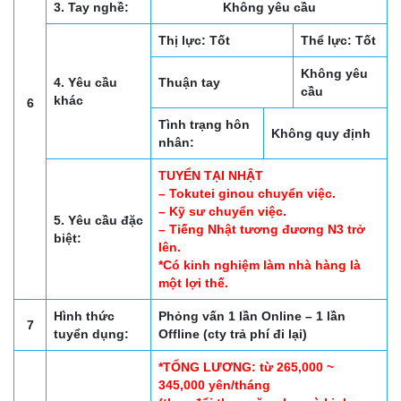
3. Tay nghề:
Không yêu cầu
Thị lực: Tốt
Thể lực: Tốt
Không yêu
4. Yêu cầu
Thuận tay
cầu
khác
6
Tình trạng hôn
Không quy định
nhân:
TUYỂN TẠI NHẬT
– Tokutei ginou chuyển việc.
– Kỹ sư chuyển việc.
5. Yêu cầu đặc
– Tiếng Nhật tương đương N3 trở
biệt:
lên.
*Có kinh nghiệm làm nhà hàng là
một lợi thế.
Hình thức
Phỏng vấn 1 lần Online – 1 lần
7
tuyển dụng:
Offline (cty trả phí đi lại)
*TỔNG LƯƠNG: từ 265,000 ~
345,000 yên/tháng