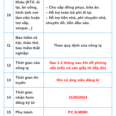
Khác (KTX, đi
lại, ăn uống,
– Chu cấp đồng phục, bữa ăn.
hình ảnh nơi
– Hỗ trợ toàn bộ phí đi lại.
10
làm việc hoặc
– Hỗ trợ tiên nhà, phí chuyển nhà,
trợ cấp,
chuyển đồ, tiền đầu vào.
senpai…)
Bảo hiểm xã
hội, thân thể,
11
Theo quy định của công ty
bảo hiểm thất
nghiệp:
Thời gian vào
Sau 1-2 tháng sau khi đỗ phỏng
12
công ty
vấn (nếu có các giấy tờ đầy đủ)
Thời gian thi
13
Khi có ứng viên đăng kí
tuyển
Thời gian
14
nhận form
31/05/2024
đăng ký từ
15
Phụ trách
P.C.N.MINH