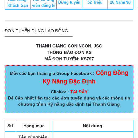
Dừng tuyển
52 Triệu
26 Nam/Nữ
Khách Sạn
viên đăng kí
ĐƠN TUYỂN DỤNG LAO ĐỘNG
THANH GIANG CONINCON.,JSC
THÔNG BÁO ĐƠN KS
MÃ ĐƠN TUYỂN: KS797
Cộng Đồng
Mời các bạn tham gia Group Facebook :
Kỹ Năng Đặc Định
Click>> :
TẠI ĐÂY
Để Cập nhật liên tục các đơn tuyển dụng và các thông tin
chương trình Kỹ năng đặc định tại Thanh Giang
Stt
Hạng mục
Nội dung
Tên xí nghiệp