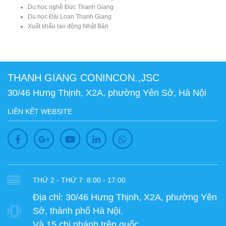
Du học nghề Đức Thanh Giang
Du học Đài Loan Thanh Giang
Xuất khẩu lao động Nhật Bản
THANH GIANG CONINCON.,JSC
30/46 Hưng Thịnh, X2A, phường Yên Sở, Hà Nội
LIÊN KẾT WEBSITE
THỨ 2 - THỨ 7: 8:00 - 17:00
Địa chỉ:
30/46 Hưng Thịnh, X2A, phường Yên
Sở, thành phố Hà Nội.
Và 15 chi nhánh trên quốc