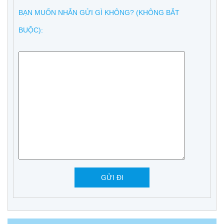
BẠN MUỐN NHẮN GỬI GÌ KHÔNG? (KHÔNG BẮT
BUỘC):