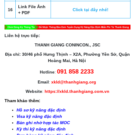
Link File Ảnh
16
Click tại đây nhé!
+ PDF
Liên hệ trực tiếp:
THANH GIANG CONINCON., JSC
Địa chỉ: 30/46 phố Hưng Thịnh – X2A, Phường Yên Sở, Quận
Hoàng Mai, Hà Nội
091 858 2233
Hotline
:
Email
:
xkld@thanhgiang.org
Website
:
https://xkld.thanhgiang.com.vn
Tham khảo thêm:
Hồ sơ kỹ năng đặc định
Visa kỹ năng đặc định
Bản ghi nhớ hợp tác MOC
Kỳ thi kỹ năng đặc định