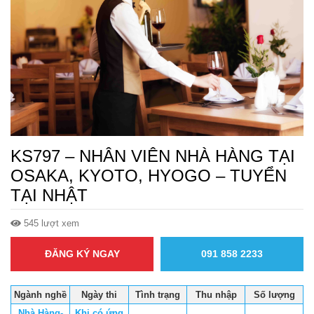
KS797 – NHÂN VIÊN NHÀ HÀNG TẠI
OSAKA, KYOTO, HYOGO – TUYỂN
TẠI NHẬT
545 lượt xem
ĐĂNG KÝ NGAY
091 858 2233
Ngành nghề
Ngày thi
Tình trạng
Thu nhập
Số lượng
Nhà Hàng-
Khi có ứng