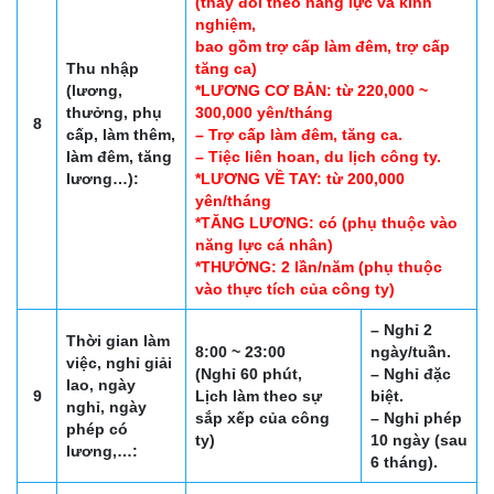
(thay đổi theo năng lực và kinh
nghiệm,
bao gồm trợ cấp làm đêm, trợ cấp
Thu nhập
tăng ca)
(lương,
*LƯƠNG CƠ BẢN: từ 220,000 ~
thưởng, phụ
300,000 yên/tháng
8
cấp, làm thêm,
– Trợ cấp làm đêm, tăng ca.
làm đêm, tăng
– Tiệc liên hoan, du lịch công ty.
lương…):
*LƯƠNG VỀ TAY: từ 200,000
yên/tháng
*TĂNG LƯƠNG: có (phụ thuộc vào
năng lực cá nhân)
*THƯỞNG: 2 lần/năm (phụ thuộc
vào thực tích của công ty)
– Nghỉ 2
Thời gian làm
8:00 ~ 23:00
ngày/tuần.
việc, nghỉ giải
(Nghỉ 60 phút,
– Nghỉ đặc
lao, ngày
9
Lịch làm theo sự
biệt.
nghỉ, ngày
sắp xếp của công
– Nghỉ phép
phép có
ty)
10 ngày (sau
lương,…:
6 tháng).