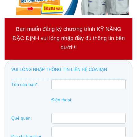
Bạn muốn đăng ký chương trình KỸ NĂNG
ĐẶC ĐỊNH vui lòng nhập đầy đủ thông tin bên
dưới!!!
VUI LÒNG NHẬP THÔNG TIN LIÊN HỆ CỦA BẠN
Tên của bạn*:
Điện thoại:
Quê quán:
Địa chỉ Email or