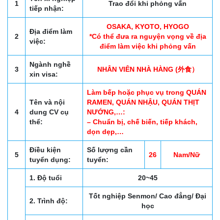
1
Trao đổi khi phỏng vấn
tiếp nhận:
OSAKA, KYOTO, HYOGO
Địa điểm làm
2
*Có thể đưa ra nguyện vọng về địa
việc:
điểm làm việc khi phỏng vấn
Ngành nghề
3
NHÂN VIÊN NHÀ HÀNG (外食）
xin visa:
Làm bếp hoặc phục vụ trong QUÁN
Tên và nội
RAMEN, QUÁN NHẬU, QUÁN THỊT
4
dung CV cụ
NƯỚNG,…:
thể:
– Chuẩn bị, chế biến, tiếp khách,
dọn dẹp,…
Điều kiện
Số lượng cần
5
26
Nam/Nữ
tuyển dụng:
tuyển:
1. Độ tuổi
20~45
Tốt nghiệp Senmon/ Cao đẳng/ Đại
2. Trình độ:
học