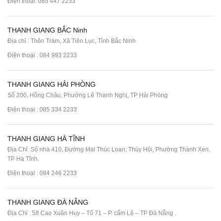
Điện thoại:
085 447 2233
THANH GIANG BẮC Ninh
Địa chỉ : Thôn Trám, Xã Tiên Lục, Tỉnh Bắc Ninh
Điện thoại :
084 993 2233
THANH GIANG HẢI PHÒNG
Số 200, Hồng Châu, Phường Lê Thanh Nghị, TP Hải Phòng
Điện thoại :
085 334 2233
THANH GIANG HÀ TĨNH
Địa Chỉ :Số nhà 410, Đường Mai Thúc Loan, Thúy Hội, Phường Thành Xen,
TP Hà Tĩnh.
Điện thoại :
084 246 2233
THANH GIANG ĐÀ NẴNG
Địa Chỉ : 58 Cao Xuân Huy – Tổ 71 – P. cẩm Lệ – TP Đà Nẵng .