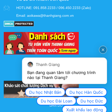
HOTLINE:
091.858.2233 / 096.450.2233 (Zalo)
Email:
aoikawa@thanhgiang.com.vn
FANPAGE
Thanh Giang
Bạn đang quan tâm tới chương trình 
nào tại Thanh Giang? 
KHẢO SÁT CHẤT LƯỢNG DỊCH VỤ
Du học Nhật Bản
Du học Hàn Quốc
Du học Đài Loan
Du học Đức
BẢN ĐỒ
Xuất khẩu lao động