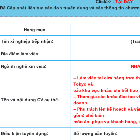
Click>> :
TẠI ĐÂY
Để Cập nhật liên tục các đơn tuyển dụng và các thông tin chươn
Hạng mục
Tên xí nghiệp tiếp nhận:
(Tra
Địa điểm làm việc:
Ngành nghề xin visa:
NHÂ
– Làm việc tại cửa hàng trực 
Tokyo và
các khu vực khác, chi tiết trao
– Tham gia các khóa đào tạo về
Tên và nội dung CV cụ thể:
doanh.
– Phụ trách lên kế hoạch và v
gồm: chế biến
món ăn, phục vụ khách hàng, t
Điều kiện tuyển dụng:
Số lượng cần tuyển: