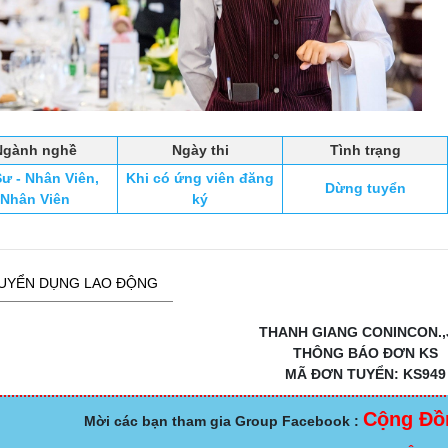
Ngành nghề
Ngày thi
Tình trạng
ư - Nhân Viên,
Khi có ứng viên đăng
Dừng tuyển
Nhân Viên
ký
UYỂN DỤNG LAO ĐỘNG
THANH GIANG CONINCON.,
THÔNG BÁO ĐƠN KS
MÃ ĐƠN TUYỂN: KS949
Cộng Đồ
Mời các bạn tham gia Group Facebook :