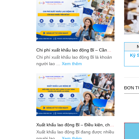
Chi phí xuất khẩu lao động Bỉ – Cần
bao nhiêu tiền để đi?
Kỹ S
Chi phí xuất khẩu lao động Bỉ là khoản
người lao …
Xem thêm
ĐƠN T
Xuất khẩu lao động Bỉ – Điều kiện, chi
phí, mức lương và quy trình chuẩn cho
Xuất khẩu lao động Bỉ đang được nhiều
người lao động
người lao …
Xem thêm