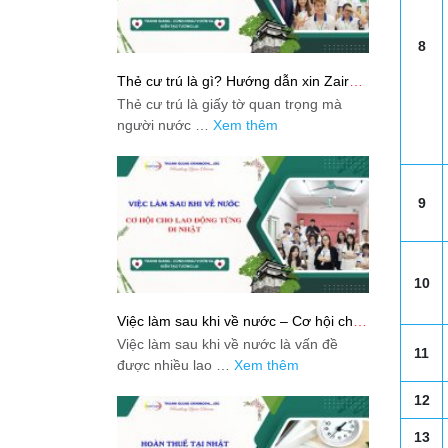
8
Thẻ cư trú là gì? Hướng dẫn xin Zairyu
Card tại Nhật chi tiết nhất
Thẻ cư trú là giấy tờ quan trọng mà
người nước …
Xem thêm
9
10
Việc làm sau khi về nước – Cơ hội cho
lao động từng đi Nhật
Việc làm sau khi về nước là vấn đề
11
được nhiều lao …
Xem thêm
12
13