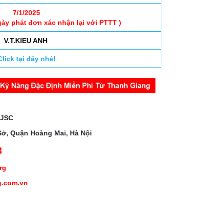
7/1/2025
gày phát đơn xác nhận lại với PTTT )
V.T.KIEU ANH
Click tại đây nhé!
 JSC
Sở, Quận Hoàng Mai, Hà Nội
3
org
g.com.vn