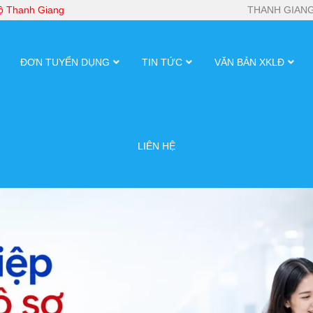
bộ Thanh Giang
THANH GIANG
ĐƠN TUYỂN DỤNG
TIN TỨC
VĂN BẢN XKLĐ
LIÊN HỆ