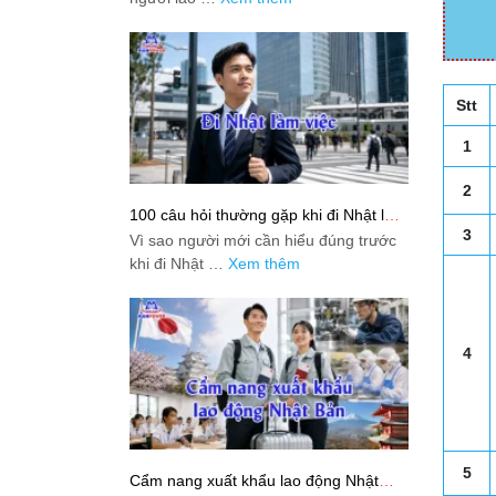
Stt
1
2
100 câu hỏi thường gặp khi đi Nhật làm
việc: Giải đáp thật dễ hiểu cho người
3
Vì sao người mới cần hiểu đúng trước
mới bắt đầu
khi đi Nhật …
Xem thêm
4
5
Cẩm nang xuất khẩu lao động Nhật