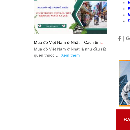
V
B
K
Đ
Mua đồ Việt Nam ở Nhật – Cách tìm
mua tiện lợi, tiết kiệm cho người xa quê
Mua đồ Việt Nam ở Nhật là nhu cầu rất
quen thuộc …
Xem thêm
Bạ