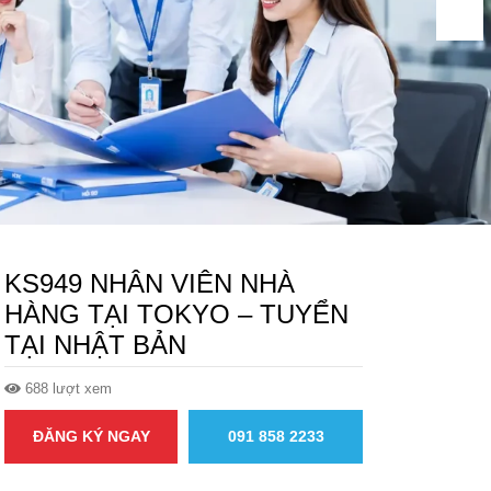
KS949 NHÂN VIÊN NHÀ
HÀNG TẠI TOKYO – TUYỂN
TẠI NHẬT BẢN
688 lượt xem
ĐĂNG KÝ NGAY
091 858 2233