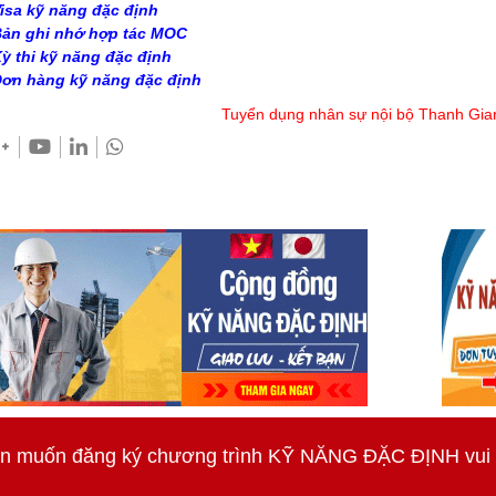
isa kỹ năng đặc định
ản ghi nhớ hợp tác MOC
ỳ thi kỹ năng đặc định
ơn hàng kỹ năng đặc định
Tuyển dụng nhân sự nội bộ Thanh Gia
n muốn đăng ký chương trình KỸ NĂNG ĐẶC ĐỊNH vui lò