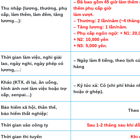
– Đã bao gồm 45 giờ làm thêm 
Thu nhập (lương, thưởng, phụ
thêm phụ cấp giờ
cấp, làm thêm, làm đêm, tăng
làm vượt.
lương…):
– Thưởng: 2 lần/năm (~4 tháng
– Tăng lương: 1 lần/năm.
– Phụ cấp ngôn ngữ: + N1: 20,
+ N2: 10,000 yên
+ N3: 5,000 yên.
Thời gian làm việc, nghỉ giải
– Ngày làm 8 tiếng, theo lịch c
lao, ngày nghỉ, ngày phép có
hàng
lương,…:
Khác (KTX, đi lại, ăn uống,
– Ký túc xá: Có (chi phí khác 
hình ảnh nơi làm việc hoặc trợ
hoặc ở ghép).
cấp, senpai…)
Bảo hiểm xã hội, thân thể,
Theo 
bảo hiểm thất nghiệp:
Thời gian vào công ty
Sau 1-2 tháng sau khi đ
Thời gian thi tuyển
Khi 