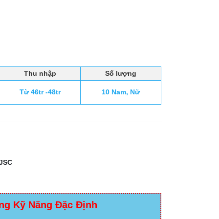
Thu nhập
Số lượng
Từ 46tr -48tr
10 Nam, Nữ
JSC
ng Kỹ Năng Đặc Định