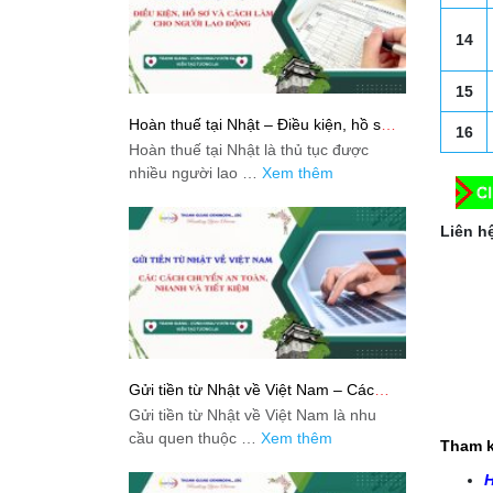
14
15
Hoàn thuế tại Nhật – Điều kiện, hồ sơ
16
và cách làm cho người lao động
Hoàn thuế tại Nhật là thủ tục được
nhiều người lao …
Xem thêm
Liên hệ
Gửi tiền từ Nhật về Việt Nam – Các
cách chuyển an toàn, nhanh và tiết
Gửi tiền từ Nhật về Việt Nam là nhu
kiệm
cầu quen thuộc …
Xem thêm
Tham k
H