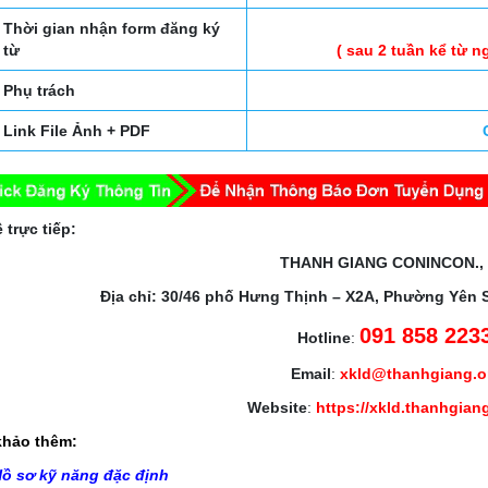
Thời gian nhận form đăng ký
từ
( sau 2 tuần kể từ n
Phụ trách
Link File Ảnh + PDF
 trực tiếp:
THANH GIANG CONINCON.,
Địa chỉ: 30/46 phố Hưng Thịnh – X2A, Phường Yên 
091 858 223
Hotline
:
Email
:
xkld@thanhgiang.
Website
:
https://xkld.thanhgian
hảo thêm:
ồ sơ kỹ năng đặc định