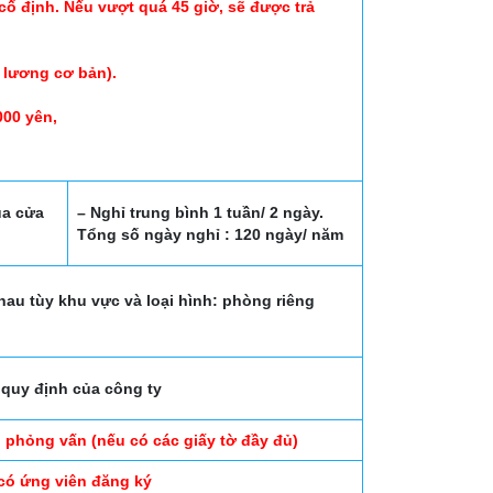
cố định. Nếu vượt quá 45 giờ, sẽ được trả
 lương cơ bản).
000 yên,
ủa cửa
– Nghỉ trung bình 1 tuần/ 2 ngày.
Tổng số ngày nghỉ : 120 ngày/ năm
nhau tùy khu vực và loại hình: phòng riêng
quy định của công ty
ỗ phỏng vấn (nếu có các giấy tờ đầy đủ)
có ứng viên đăng ký