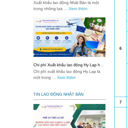
Bản từ A-Z
Xuất khẩu lao động Nhật Bản là một
trong những lựa …
Xem thêm
6
Chi phí Xuất khẩu lao động Hy Lạp hết
bao nhiêu tiền? Cập nhật mới nhất
Chi phí xuất khẩu lao động Hy Lạp là
2026
một trong …
Xem thêm
TIN LAO ĐỘNG NHẬT BẢN
7