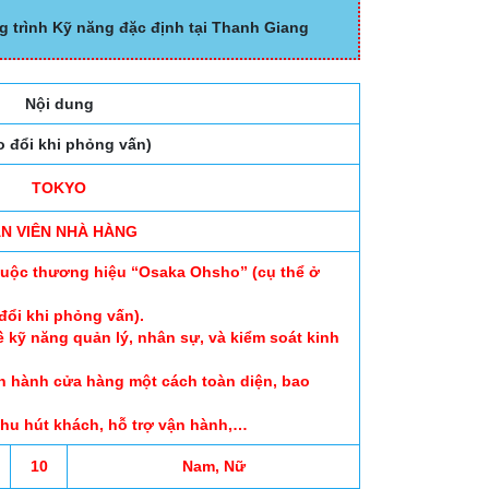
g trình Kỹ năng đặc định tại Thanh Giang
Nội dung
o đổi khi phỏng vấn)
TOKYO
N VIÊN NHÀ HÀNG
thuộc thương hiệu “Osaka Ohsho” (cụ thể ở
 đổi khi phỏng vấn).
 kỹ năng quản lý, nhân sự, và kiểm soát kinh
ận hành cửa hàng một cách toàn diện, bao
hu hút khách, hỗ trợ vận hành,…
10
Nam, Nữ