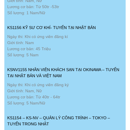
Giới tính: Nam, Nữ
Lương cơ bản: Từ 50tr -53tr
Số lượng: 1 Nam/Nữ
KS1156 KỸ SƯ CƠ KHÍ- TUYỂN TẠI NHẬT BẢN
Ngày thi: Khi có ứng viên đăng kí
Giới tính: Nam
Lương cơ bản: 45 Triệu
Số lượng: 5 Nam
KSNV1155 NHÂN VIÊN KHÁCH SẠN TẠI OKINAWA – TUYỂN
TẠI NHẬT BẢN VÀ VIỆT NAM
Ngày thi: Khi có ứng viên đăng ký
Giới tính: Nam, Nữ
Lương cơ bản: Từ 40tr - 64tr
Số lượng: 5 Nam/Nữ
KS1154 – KS-NV – QUẢN LÝ CÔNG TRÌNH – TOKYO –
TUYỂN TRONG NHẬT