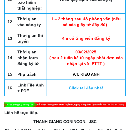
bảo hiểm
thất nghiệp:
Thời gian
1 – 2 tháng sau đỗ phỏng vấn (nếu
12
vào công ty
có các giấy tờ đầy đủ)
Thời gian thi
13
Khi có ứng viên đăng ký
tuyển
Thời gian
03/02/2025
14
nhận form
( sau 2 tuần kể từ ngày phát đơn xác
đăng ký từ
nhận lại với PTTT )
15
Phụ trách
V.T. KIEU ANH
Link File Ảnh
16
Click tại đây nhé!
+ PDF
Liên hệ trực tiếp:
THANH GIANG CONINCON., JSC