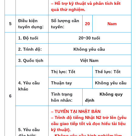
– Hỗ trợ kỹ thuật và phân tích kết
quả thử nghiệm.
Điều kiện
Số lượng cần
5
20
Nam
tuyển dụng:
tuyển:
1. Độ tuổi
20~30 tuổi
2. Trình độ:
Không yêu cầu
3. Quốc tịch
Việt Nam
Thị lực: Tốt
Thể lực: Tốt
4. Yêu cầu
Thuận tay
Không yêu cầu
khác
Tình trạng
Không quy
6
hôn nhân:
định
– TUYỂN TẠI NHẬT BẢN
– Trình độ tiếng Nhật N2 trở lên (yêu
cầu giao tiếp tốt và đọc hiểu tài liệu
5. Yêu cầu
kỹ thuật).
đặc biệt:
– Không yêu cầu kinh nghiệm làm