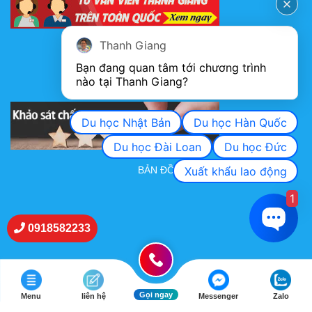
Thanh Giang
FANPAGE
Bạn đang quan tâm tới chương trình 
nào tại Thanh Giang? 
KHẢO SÁT CHẤT LƯỢNG DỊCH VỤ
Du học Nhật Bản
Du học Hàn Quốc
Du học Đài Loan
Du học Đức
Xuất khẩu lao động
BẢN ĐỒ
1
0918582233
Gọi ngay
Menu
liên hệ
Messenger
Zalo