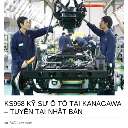
KS958 KỸ SƯ Ô TÔ TẠI KANAGAWA
– TUYỂN TẠI NHẬT BẢN
845 lượt xem