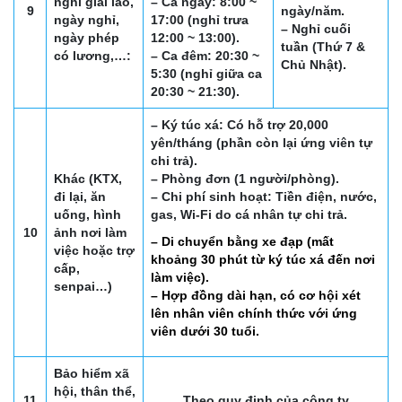
nghỉ giải lao,
– Ca ngày: 8:00 ~
9
ngày/năm.
ngày nghỉ,
17:00 (nghỉ trưa
– Nghỉ cuối
ngày phép
12:00 ~ 13:00).
tuần (Thứ 7 &
có lương,…:
– Ca đêm: 20:30 ~
Chủ Nhật).
5:30 (nghỉ giữa ca
20:30 ~ 21:30).
– Ký túc xá: Có hỗ trợ 20,000
yên/tháng (phần còn lại ứng viên tự
chi trả).
Khác (KTX,
– Phòng đơn (1 người/phòng).
đi lại, ăn
– Chi phí sinh hoạt: Tiền điện, nước,
uống, hình
gas, Wi-Fi do cá nhân tự chi trả.
10
ảnh nơi làm
– Di chuyển bằng xe đạp (mất
việc hoặc trợ
khoảng 30 phút từ ký
túc xá đến nơi
cấp,
làm việc).
senpai…)
– Hợp đồng dài hạn, có cơ hội xét
lên nhân viên chính
thức với ứng
viên dưới 30 tuổi.
Bảo hiểm xã
hội, thân thể,
11
Theo quy định của công ty