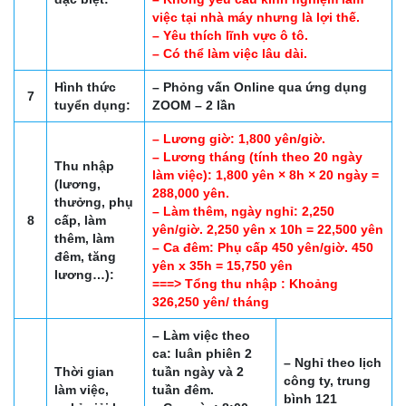
việc tại nhà máy nhưng là lợi thế.
– Yêu thích lĩnh vực ô tô.
– Có thể làm việc lâu dài.
Hình thức
– Phỏng vấn Online qua ứng dụng
7
tuyển dụng:
ZOOM – 2 lần
–
Lương giờ: 1,800 yên/giờ.
– Lương tháng (tính theo 20 ngày
Thu nhập
làm việc): 1,800 yên × 8h × 20 ngày =
(lương,
288,000 yên.
thưởng, phụ
– Làm thêm, ngày nghỉ: 2,250
8
cấp, làm
yên/giờ. 2,250 yên x 10h = 22,500 yên
thêm, làm
– Ca đêm: Phụ cấp 450 yên/giờ. 450
đêm, tăng
yên x 35h = 15,750 yên
lương…):
===> Tổng thu nhập : Khoảng
326,250 yên/ tháng
– Làm việc theo
ca: luân phiên 2
– Nghỉ theo lịch
Thời gian
tuần ngày và 2
công ty, trung
làm việc,
tuần đêm.
bình 121