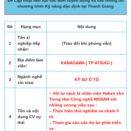
Để Cập nhật liên tục các đơn tuyển dụng và các thông tin
chương trình Kỹ năng đặc định tại Thanh Giang
Stt
Hạng mục
Nội dung
Tên xí
1
nghiệp tiếp
(Trao đổi khi phỏng vấn)
nhận:
Địa điểm làm
2
KANAGAWA ( TP ATSUGI )
việc:
Ngành nghề
3
KỸ SƯ Ô TÔ
xin visa:
– Với tư cách là nhân viên Haken cho
Trung tâm Công nghệ NISSAN với
những coong việc sau :
Tên và nội
– Thực hiện thử nghiệm va chạm ô
4
dung CV cụ
tô.
thể:
– Tham gia vào các dự án phát triển
xe.