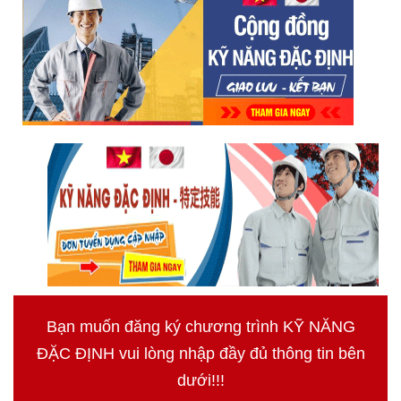
Bạn muốn đăng ký chương trình KỸ NĂNG
ĐẶC ĐỊNH vui lòng nhập đầy đủ thông tin bên
dưới!!!