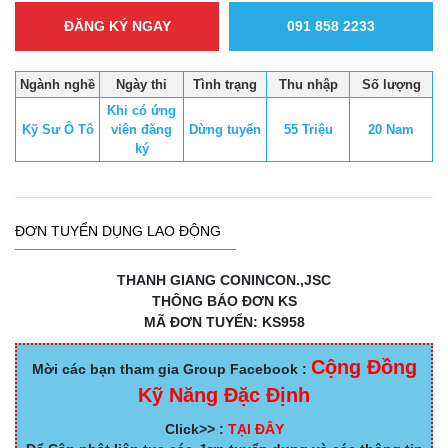
ĐĂNG KÝ NGAY
091 858 2233
Ngành nghề
Ngày thi
Tình trạng
Thu nhập
Số lượng
Khi có ứng
Kỹ Sư Ô Tô
viên đăng
Dừng tuyển
55 Triệu
20 Nam
ký
ĐƠN TUYỂN DỤNG LAO ĐỘNG
THANH GIANG CONINCON.,JSC
THÔNG BÁO ĐƠN KS
MÃ ĐƠN TUYỂN: KS958
Cộng Đồng
Mời các bạn tham gia Group Facebook :
Kỹ Năng Đặc Định
Click>> :
TẠI ĐÂY