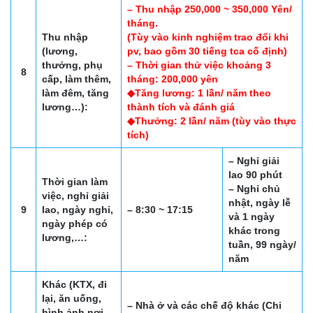
– Thu nhập 250,000 ~ 350,000 Yên/
tháng.
Thu nhập
(Tùy vào kinh nghiệm trao đổi khi
(lương,
pv, bao gồm 30 tiếng tca cố định)
thưởng, phụ
– Thời gian thử việc khoảng 3
8
cấp, làm thêm,
tháng: 200,000 yên
làm đêm, tăng
◆Tăng lương: 1 lần/ năm theo
lương…):
thành tích và đánh giá
◆Thưởng: 2 lần/ năm (tùy vào thực
tích)
– Nghỉ giải
lao 90 phút
Thời gian làm
– Nghỉ chủ
việc, nghỉ giải
nhật, ngày lễ
9
lao, ngày nghỉ,
– 8:30 ~ 17:15
và 1 ngày
ngày phép có
khác trong
lương,…:
tuần, 99 ngày/
năm
Khác (KTX, đi
lại, ăn uống,
– Nhà ở và các chế độ khác (Chi
hình ảnh nơi