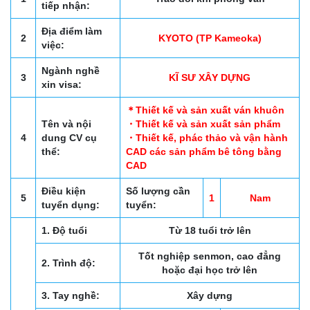
tiếp nhận:
Địa điểm làm
2
KYOTO (TP Kameoka)
việc:
Ngành nghề
3
KĨ SƯ XÂY DỰNG
xin visa:
＊Thiết kế và sản xuất ván khuôn
Tên và nội
・Thiết kế và sản xuất sản phẩm
4
dung CV cụ
・Thiết kế, phác thảo và vận hành
thể:
CAD các sản phẩm bê tông bằng
CAD
Điều kiện
Số lượng cần
5
1
Nam
tuyển dụng:
tuyển:
1. Độ tuổi
Từ 18 tuổi trở lên
Tốt nghiệp senmon, cao đẳng
2. Trình độ:
hoặc đại học trở lên
3. Tay nghề:
Xây dựng