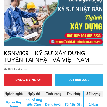
KSNV809 – KỸ SƯ XÂY DỰNG –
TUYỂN TẠI NHẬT VÀ VIỆT NAM
853 lượt xem
ĐĂNG KÝ NGAY
091 858 2233
Ngành nghề
Ngày thi
Tình trạng
Thu nhập
Số lượng
Khi có ứng
Kỹ Sư Xây
viên đăng
Dừng tuyển
Từ 41tr -59tr
1 Nam
Dựng