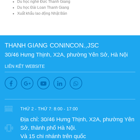
Du học nghề Đức Thanh Giang
Du học Đài Loan Thanh Giang
Xuất khẩu lao động Nhật Bản
THANH GIANG CONINCON.,JSC
30/46 Hưng Thịnh, X2A, phường Yên Sở, Hà Nội
LIÊN KẾT WEBSITE
THỨ 2 - THỨ 7: 8:00 - 17:00
Địa chỉ:
30/46 Hưng Thịnh, X2A, phường Yên
Sở, thành phố Hà Nội.
Và 15 chi nhánh trên quốc