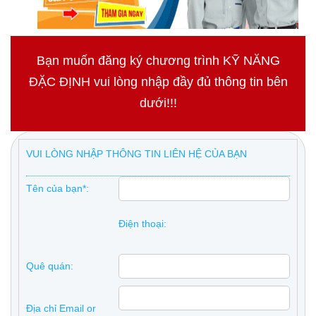
Bạn muốn đăng ký chương trình KỸ NĂNG
ĐẶC ĐỊNH vui lòng nhập đầy đủ thông tin bên
dưới!!!
VUI LÒNG NHẬP THÔNG TIN LIÊN HỆ CỦA BẠN
Tên của bạn*:
Điện thoại:
Quê quán:
Địa chỉ Email or