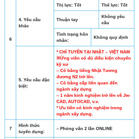
Thị lực: Tốt
Thể lực: Tốt
Không yêu
4. Yêu cầu
Thuận tay
cầu
khác
Tình trạng hôn
Không quy định
6
nhân:
* CHỈ TUYỂN TẠI NHẬT – VIỆT NAM
※Ứng viên có đủ điều kiện chuyển
kỹ sư
– Có bằng tiếng Nhật Tương
đương N2 trở lên.
5. Yêu cầu đặc
– Có bằng cấp liên quan đến
biệt:
ngành xây dựng
– 1 năm kinh nghiệm trở lên về Jw-
CAD, AUTOCAD, v.v.
* Ưu tiên có kinh nghiệm trong
ngành xây dựng.
Hình thức
7
– Phỏng vấn 2 lần ONLINE
tuyển dụng: