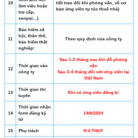
10
tiết trao đổi khi phỏng vấn, về cơ
làm việc hoặc
bản ứng viên tự túc thuê nhà)
trợ cấp,
senpai…)
Bảo hiểm xã
hội, thân thể,
11
Theo quy định của công ty
bảo hiểm thất
nghiệp:
Sau 1-2 tháng sau khi đỗ phỏng
Thời gian vào
vấn
12
công ty
Sau 3-4 tháng đối với ứng viên tại
Việt Nam
Thời gian thi
13
Khi có ứng viên đăng kí
tuyển
Thời gian nhận
14
form đăng ký
14/6/2024
từ
15
Phụ trách
H.V.THUY