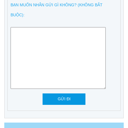
BẠN MUỐN NHẮN GỬI GÌ KHÔNG? (KHÔNG BẮT
BUỘC):