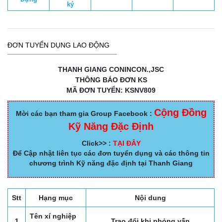
ký
ĐƠN TUYỂN DỤNG LAO ĐỘNG
THANH GIANG CONINCON.,JSC
THÔNG BÁO ĐƠN KS
MÃ ĐƠN TUYỂN: KSNV809
Cộng Đồng
Mời các bạn tham gia Group Facebook :
Kỹ Năng Đặc Định
Click>> :
TẠI ĐÂY
Để Cập nhật liên tục các đơn tuyển dụng và các thông tin
chương trình Kỹ năng đặc định tại Thanh Giang
Stt
Hạng mục
Nội dung
Tên xí nghiệp
1
Trao đổi khi phỏng vấn