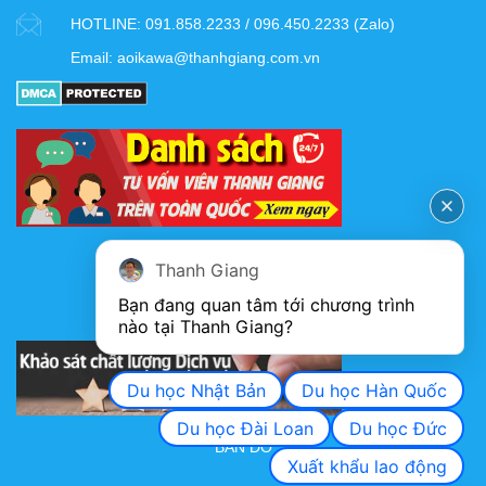
HOTLINE:
091.858.2233 / 096.450.2233 (Zalo)
Email:
aoikawa@thanhgiang.com.vn
FANPAGE
Thanh Giang
Bạn đang quan tâm tới chương trình 
nào tại Thanh Giang? 
KHẢO SÁT CHẤT LƯỢNG DỊCH VỤ
Du học Nhật Bản
Du học Hàn Quốc
Du học Đài Loan
Du học Đức
BẢN ĐỒ
Xuất khẩu lao động