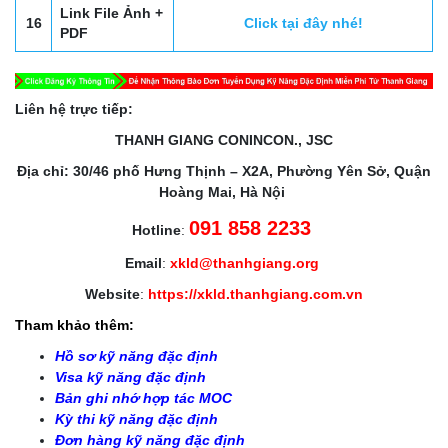
Link File Ảnh +
16
Click tại đây nhé!
PDF
Liên hệ trực tiếp:
THANH GIANG CONINCON., JSC
Địa chỉ: 30/46 phố Hưng Thịnh – X2A, Phường Yên Sở, Quận
Hoàng Mai, Hà Nội
091 858 2233
Hotline
:
Email
:
xkld@thanhgiang.org
Website
:
https://xkld.thanhgiang.com.vn
Tham khảo thêm:
Hồ sơ kỹ năng đặc định
Visa kỹ năng đặc định
Bản ghi nhớ hợp tác MOC
Kỳ thi kỹ năng đặc định
Đơn hàng kỹ năng đặc định