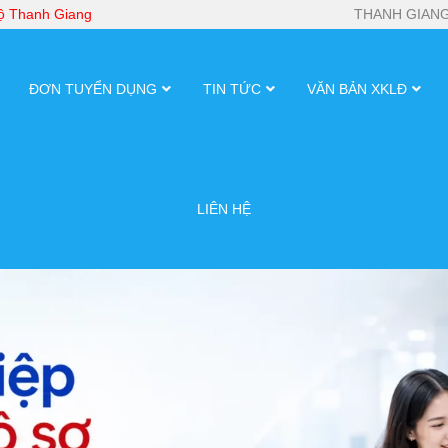
bộ Thanh Giang
THANH GIANG
ĐƠN TUYỂN DỤNG
TIN TỨC
VĂN BẢN XKLĐ
LIÊN HỆ