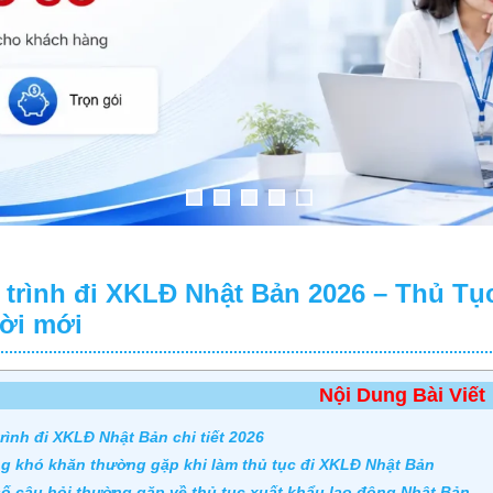
trình đi XKLĐ Nhật Bản 2026 – Thủ Tục 
ời mới
Nội Dung Bài Viết
rình đi XKLĐ Nhật Bản chi tiết 2026
g khó khăn thường gặp khi làm thủ tục đi XKLĐ Nhật Bản
ố câu hỏi thường gặp về thủ tục xuất khẩu lao động Nhật Bản