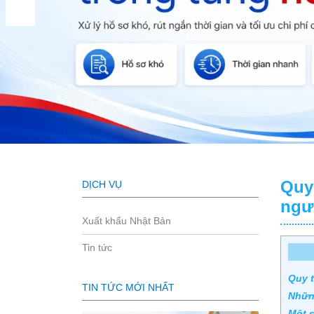
Quy 
DỊCH VỤ
ngư
Xuất khẩu Nhật Bản
Tin tức
Quy t
TIN TỨC MỚI NHẤT
Nhữn
Một s