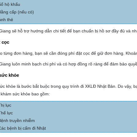
Sổ hộ khẩu
Bằng cấp (nếu có)
Ảnh thẻ
iang sẽ hỗ trợ hướng dẫn chi tiết để bạn chuẩn bị hồ sơ đầy đủ và n
t cọc
o từng đơn hàng, bạn sẽ cần đóng phí đặt cọc để giữ đơn hàng. Khoản
iang luôn minh bạch chi phí và có hợp đồng rõ ràng để đảm bảo quyề
sức khỏe
c khỏe là bước bắt buộc trong quy trình đi XKLĐ Nhật Bản. Do vậy, b
í khám sức khỏe bao gồm:
Thị lực
Thể lực
Bệnh truyền nhiễm
Các bệnh bị cấm đi Nhật