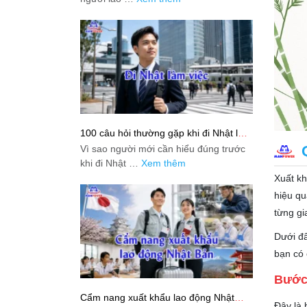
100 câu hỏi thường gặp khi đi Nhật làm
việc: Giải đáp thật dễ hiểu cho người
Vì sao người mới cần hiểu đúng trước
mới bắt đầu
khi đi Nhật …
Xem thêm
Xuất kh
hiệu qu
từng gi
Dưới đâ
bạn có 
Bước 
Cẩm nang xuất khẩu lao động Nhật
Đây là 