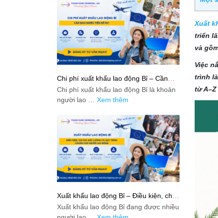
Xuất k
triển 
và gồm
Việc n
trình l
Chi phí xuất khẩu lao động Bỉ – Cần
bao nhiêu tiền để đi?
từ A–Z
Chi phí xuất khẩu lao động Bỉ là khoản
người lao …
Xem thêm
Xuất khẩu lao động Bỉ – Điều kiện, chi
phí, mức lương và quy trình chuẩn cho
Xuất khẩu lao động Bỉ đang được nhiều
người lao động
người lao …
Xem thêm