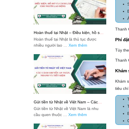
Thanh G
Hoàn thuế tại Nhật – Điều kiện, hồ sơ
và cách làm cho người lao động
Hoàn thuế tại Nhật là thủ tục được
Phí đặ
nhiều người lao …
Xem thêm
Tùy the
Thanh G
Khám 
Khám sứ
tiêu ch
Gửi tiền từ Nhật về Việt Nam – Các
cách chuyển an toàn, nhanh và tiết
Gửi tiền từ Nhật về Việt Nam là nhu
kiệm
cầu quen thuộc …
Xem thêm