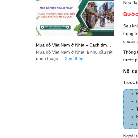
Nếu đạt
Bước 
Sau khi
trọng t
chuẩn b
Mua đồ Việt Nam ở Nhật – Cách tìm
mua tiện lợi, tiết kiệm cho người xa quê
Mua đồ Việt Nam ở Nhật là nhu cầu rất
Thông t
quen thuộc …
Xem thêm
trước p
Nội du
Trước k
Ngoài 