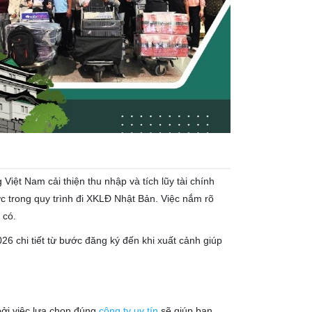
iệt Nam cải thiện thu nhập và tích lũy tài chính
ớc trong quy trình đi XKLĐ Nhật Bản. Việc nắm rõ
 có.
26 chi tiết từ bước đăng ký đến khi xuất cảnh giúp
bởi việc lựa chọn đúng
công ty uy tín
sẽ giúp bạn