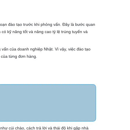
đoạn đào tạo trước khi phỏng vấn. Đây là bước quan
 có kỹ năng tốt và nâng cao tỷ lệ trúng tuyển và
vấn của doanh nghiệp Nhật. Vì vậy, việc đào tạo
g của từng đơn hàng.
:
như cúi chào, cách trả lời và thái độ khi gặp nhà