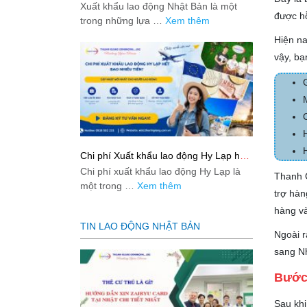
Bản từ A-Z
Xuất khẩu lao động Nhật Bản là một
được hỗ
trong những lựa …
Xem thêm
Hiện na
vậy, bạ
Chi phí Xuất khẩu lao động Hy Lạp hết
bao nhiêu tiền? Cập nhật mới nhất
Chi phí xuất khẩu lao động Hy Lạp là
Thanh G
2026
một trong …
Xem thêm
trợ hàn
hàng và
TIN LAO ĐỘNG NHẬT BẢN
Ngoài r
sang Nh
Bước 
Sau khi