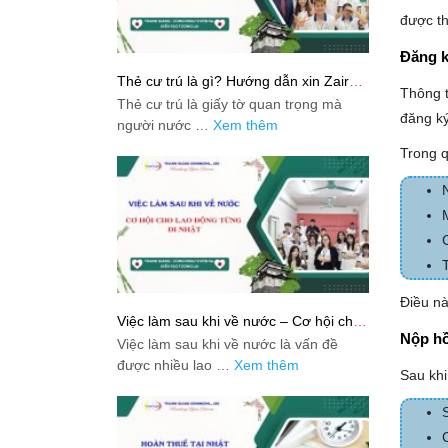
được th
Đăng k
Thẻ cư trú là gì? Hướng dẫn xin Zairyu
Thông t
Card tại Nhật chi tiết nhất
Thẻ cư trú là giấy tờ quan trọng mà
đăng k
người nước …
Xem thêm
Trong q
Điều nà
Việc làm sau khi về nước – Cơ hội cho
lao động từng đi Nhật
Nộp h
Việc làm sau khi về nước là vấn đề
được nhiều lao …
Xem thêm
Sau khi