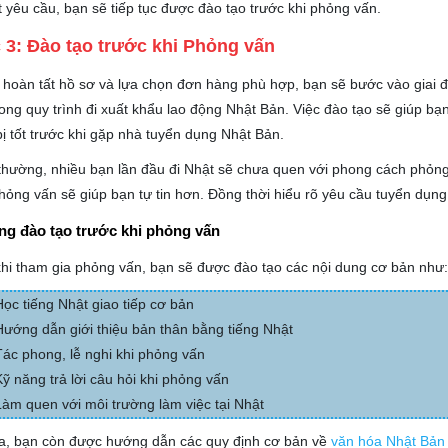
 yêu cầu, bạn sẽ tiếp tục được đào tạo trước khi phỏng vấn.
3: Đào tạo trước khi Phỏng vấn
 hoàn tất hồ sơ và lựa chọn đơn hàng phù hợp, bạn sẽ bước vào giai 
rong quy trình đi xuất khẩu lao động Nhật Bản. Việc đào tạo sẽ giúp bạn
ị tốt trước khi gặp nhà tuyển dụng Nhật Bản.
hường, nhiều bạn lần đầu đi Nhật sẽ chưa quen với phong cách phỏng 
hỏng vấn sẽ giúp bạn tự tin hơn. Đồng thời hiểu rõ yêu cầu tuyển dụn
ng đào tạo trước khi phỏng vấn
hi tham gia phỏng vấn, bạn sẽ được đào tạo các nội dung cơ bản như
Học tiếng Nhật giao tiếp cơ bản
Hướng dẫn giới thiệu bản thân bằng tiếng Nhật
Tác phong, lễ nghi khi phỏng vấn
Kỹ năng trả lời câu hỏi khi phỏng vấn
Làm quen với môi trường làm việc tại Nhật
ra, bạn còn được hướng dẫn các quy định cơ bản về
văn hóa Nhật Bản