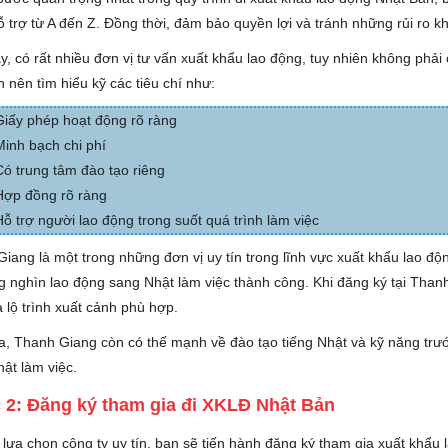
 trợ từ A đến Z. Đồng thời, đảm bảo quyền lợi và tránh những rủi ro k
y, có rất nhiều đơn vị tư vấn xuất khẩu lao động, tuy nhiên không phả
n nên tìm hiểu kỹ các tiêu chí như:
Giấy phép hoạt động rõ ràng
Minh bạch chi phí
Có trung tâm đào tạo riêng
Hợp đồng rõ ràng
Hỗ trợ người lao động trong suốt quá trình làm việc
iang là một trong những đơn vị uy tín trong lĩnh vực xuất khẩu lao đ
g nghìn lao động sang Nhật làm việc thành công. Khi đăng ký tại Thanh
 lộ trình xuất cảnh phù hợp.
a, Thanh Giang còn có thế mạnh về đào tạo tiếng Nhật và kỹ năng trước
ật làm việc.
2: Đăng ký tham gia đi XKLĐ Nhật Bản
 lựa chọn công ty uy tín, bạn sẽ tiến hành đăng ký tham gia xuất khẩu