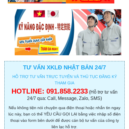
TƯ VẤN XKLĐ NHẬT BẢN 24/7
HỖ TRỢ TƯ VẤN TRỰC TUYẾN VÀ THỦ TỤC ĐĂNG KÝ
THAM GIA
HOTLINE:
091.858.2233
(Hỗ trợ tư vấn
24/7 qua: Call, Message, Zalo, SMS)
Nếu không tiện nói chuyện qua điện thoại hoặc nhắn tin ngay
lúc này, bạn có thể YÊU CẦU GỌI LẠI bằng việc nhập số điện
thoại vào form bên dưới để được cán bộ tư vấn của công ty
liên lạc hỗ trợ.