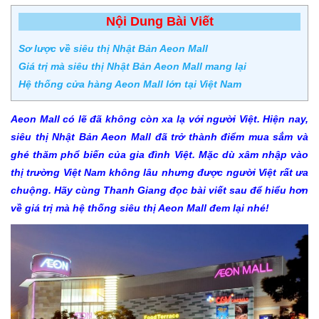
Nội Dung Bài Viết
Sơ lược về siêu thị Nhật Bản Aeon Mall
Giá trị mà siêu thị Nhật Bản Aeon Mall mang lại
Hệ thống cửa hàng Aeon Mall lớn tại Việt Nam
Aeon Mall có lẽ đã không còn xa lạ với người Việt. Hiện nay,
siêu thị Nhật Bản Aeon Mall đã trở thành điểm mua sắm và
ghé thăm phổ biến của gia đình Việt. Mặc dù xâm nhập vào
thị trường Việt Nam không lâu nhưng được người Việt rất ưa
chuộng. Hãy cùng Thanh Giang đọc bài viết sau để hiểu hơn
về giá trị mà hệ thống siêu thị Aeon Mall đem lại nhé!