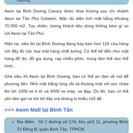
Dương.
Aeon tại Bình Dương Canary được khai trương sau chi nhánh
Aeon tại Tân Phú Celadon. Mặc dù diện tích mặt bằng khoảng
70.000 m
2
. Tuy nhiên, lượng khách tiêu dùng không kém gì so
với Aeon tại Tân Phú.
Hiện tại, siêu thị tại Bình Dương đang bày bán hơn 116 cửa hàng
với đầy đủ các loại mặt hàng chất lượng. Có thể kể đến như mặt
hàng đồ ăn, đồ gia dụng, rạp chiếu phim, trung tâm thể dục thể
hình…
Ghé siêu thị Aeon tại Bình Dương, bạn có thể an tâm về nơi để
phương tiện. Nhờ mặt bằng rộng rãi và thoáng mát với sức chứa
lên tới 1000 xe ô tô và 6000 xe máy, xe đạp. Do đó, bạn có thể
yên tâm gửi xe khi tới đây mà không lo thiếu chỗ để.
>>> Aeon Mall tại Bình Tân
Địa điểm: Số 1 đường số 17A, khu phố 11, phường Bình
Trị Đông B, quận Bình Tân, TPHCM.