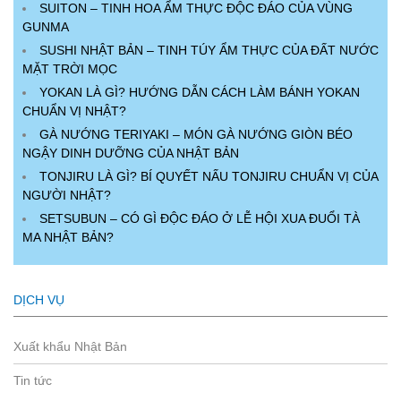
SUITON – TINH HOA ẨM THỰC ĐỘC ĐÁO CỦA VÙNG
GUNMA
SUSHI NHẬT BẢN – TINH TÚY ẨM THỰC CỦA ĐẤT NƯỚC
MẶT TRỜI MỌC
YOKAN LÀ GÌ? HƯỚNG DẪN CÁCH LÀM BÁNH YOKAN
CHUẨN VỊ NHẬT?
GÀ NƯỚNG TERIYAKI – MÓN GÀ NƯỚNG GIÒN BÉO
NGẬY DINH DƯỠNG CỦA NHẬT BẢN
TONJIRU LÀ GÌ? BÍ QUYẾT NẤU TONJIRU CHUẨN VỊ CỦA
NGƯỜI NHẬT?
SETSUBUN – CÓ GÌ ĐỘC ĐÁO Ở LỄ HỘI XUA ĐUỔI TÀ
MA NHẬT BẢN?
DỊCH VỤ
Xuất khẩu Nhật Bản
Tin tức