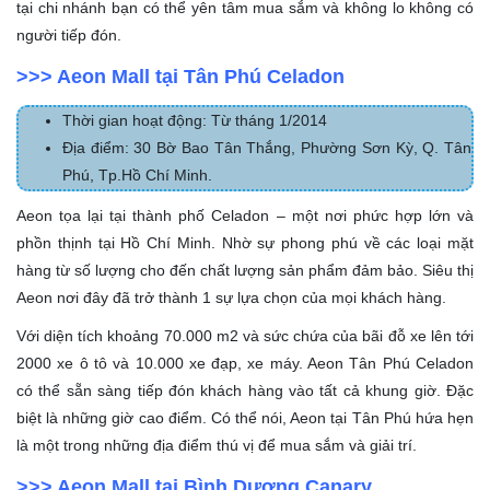
tại chi nhánh bạn có thể yên tâm mua sắm và không lo không có
người tiếp đón.
>>> Aeon Mall tại Tân Phú Celadon
Thời gian hoạt động: Từ tháng 1/2014
Địa điểm: 30 Bờ Bao Tân Thắng, Phường Sơn Kỳ, Q. Tân
Phú, Tp.Hồ Chí Minh.
Aeon tọa lại tại thành phố Celadon – một nơi phức hợp lớn và
phồn thịnh tại Hồ Chí Minh. Nhờ sự phong phú về các loại mặt
hàng từ số lượng cho đến chất lượng sản phẩm đảm bảo. Siêu thị
Aeon nơi đây đã trở thành 1 sự lựa chọn của mọi khách hàng.
Với diện tích khoảng 70.000 m
2
và sức chứa của bãi đỗ xe lên tới
2000 xe ô tô và 10.000 xe đạp, xe máy. Aeon Tân Phú Celadon
có thể sẵn sàng tiếp đón khách hàng vào tất cả khung giờ. Đặc
biệt là những giờ cao điểm. Có thể nói, Aeon tại Tân Phú hứa hẹn
là một trong những địa điểm thú vị để mua sắm và giải trí.
>>> Aeon Mall tại Bình Dương Canary