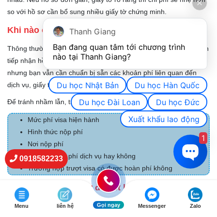
so với hồ sơ cần bổ sung nhiều giấy tờ chứng minh.
Khi nào cần nộp lệ phí visa?
Thanh Giang
Bạn đang quan tâm tới chương trình 
Thông thường, lệ phí visa sẽ được thu theo quy định của cơ quan
nào tại Thanh Giang? 
tiếp nhận hồ sơ. Một số trường hợp chỉ thu phí khi visa được cấp
nhưng bạn vẫn cần chuẩn bị sẵn các khoản phí liên quan đến
Du học Nhật Bản
Du học Hàn Quốc
dịch vụ, giấy tờ và xử lý hồ sơ.
Du học Đài Loan
Du học Đức
Để tránh nhầm lẫn, trước khi nộp hồ sơ, bạn nên kiểm tra rõ:
Xuất khẩu lao động
Mức phí visa hiện hành
Hình thức nộp phí
1
Nơi nộp phí
Có phát sinh phí dịch vụ hay không
0918582233
Trường hợp trượt visa có được hoàn phí không
Có nên tự làm hồ sơ để tiết kiệm chi phí không?
Gọi ngay
Nếu hồ sơ đơn giản, quan hệ rõ ràng và bạn hiểu đúng yêu cầu,
Menu
liên hệ
Messenger
Zalo