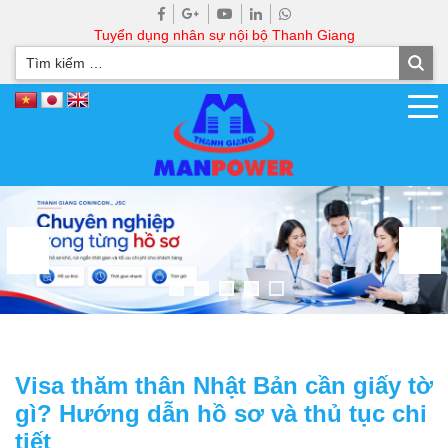
Tuyển dụng nhân sự nội bộ Thanh Giang
Visa thăm thân Nhật Bản cần giấy tờ
gì? Hướng dẫn hồ sơ và thủ tục chi
tiết