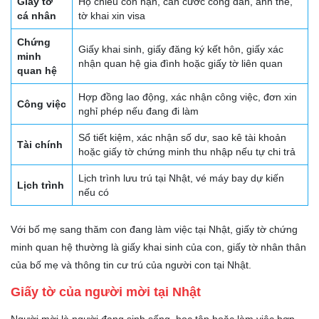
Giấy tờ
Hộ chiếu còn hạn, căn cước công dân, ảnh thẻ,
cá nhân
tờ khai xin visa
Chứng
Giấy khai sinh, giấy đăng ký kết hôn, giấy xác
minh
nhận quan hệ gia đình hoặc giấy tờ liên quan
quan hệ
Hợp đồng lao động, xác nhận công việc, đơn xin
Công việc
nghỉ phép nếu đang đi làm
Sổ tiết kiệm, xác nhận số dư, sao kê tài khoản
Tài chính
hoặc giấy tờ chứng minh thu nhập nếu tự chi trả
Lịch trình lưu trú tại Nhật, vé máy bay dự kiến
Lịch trình
nếu có
Với bố mẹ sang thăm con đang làm việc tại Nhật, giấy tờ chứng
minh quan hệ thường là giấy khai sinh của con, giấy tờ nhân thân
của bố mẹ và thông tin cư trú của người con tại Nhật.
Giấy tờ của người mời tại Nhật