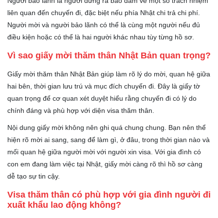
Người bảo lãnh là người đứng ra bảo đảm về một số trách nhiệm
liên quan đến chuyến đi, đặc biệt nếu phía Nhật chi trả chi phí.
Người mời và người bảo lãnh có thể là cùng một người nếu đủ
điều kiện hoặc có thể là hai người khác nhau tùy từng hồ sơ.
Vì sao giấy mời thăm thân Nhật Bản quan trọng?
Giấy mời thăm thân Nhật Bản giúp làm rõ lý do mời, quan hệ giữa
hai bên, thời gian lưu trú và mục đích chuyến đi. Đây là giấy tờ
quan trọng để cơ quan xét duyệt hiểu rằng chuyến đi có lý do
chính đáng và phù hợp với diện visa thăm thân.
Nội dung giấy mời không nên ghi quá chung chung. Bạn nên thể
hiện rõ mời ai sang, sang để làm gì, ở đâu, trong thời gian nào và
mối quan hệ giữa người mời với người xin visa. Với gia đình có
con em đang làm việc tại Nhật, giấy mời càng rõ thì hồ sơ càng
dễ tạo sự tin cậy.
Visa thăm thân có phù hợp với gia đình người đi
xuất khẩu lao động không?