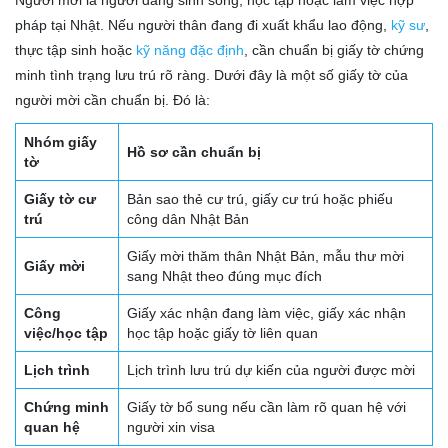
Người mời là người đang sinh sống, học tập hoặc làm việc hợp
pháp tại Nhật. Nếu người thân đang đi xuất khẩu lao động,
kỹ sư
,
thực tập sinh hoặc
kỹ năng đặc định
, cần chuẩn bị giấy tờ chứng
minh tình trạng lưu trú rõ ràng. Dưới đây là một số giấy tờ của
người mời cần chuẩn bị. Đó là:
Nhóm giấy
Hồ sơ cần chuẩn bị
tờ
Giấy tờ cư
Bản sao thẻ cư trú, giấy cư trú hoặc phiếu
trú
công dân Nhật Bản
Giấy mời thăm thân Nhật Bản, mẫu thư mời
Giấy mời
sang Nhật theo đúng mục đích
Công
Giấy xác nhận đang làm việc, giấy xác nhận
việc/học tập
học tập hoặc giấy tờ liên quan
Lịch trình
Lịch trình lưu trú dự kiến của người được mời
Chứng minh
Giấy tờ bổ sung nếu cần làm rõ quan hệ với
quan hệ
người xin visa