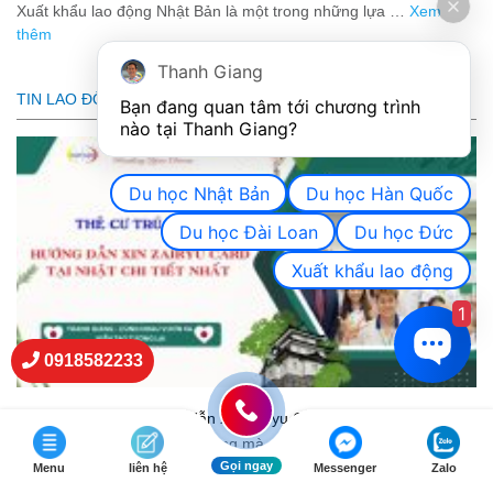
Xuất khẩu lao động Nhật Bản là một trong những lựa …
Xem
thêm
Thanh Giang
TIN LAO ĐỘNG NHẬT BẢN
Bạn đang quan tâm tới chương trình 
nào tại Thanh Giang? 
Du học Nhật Bản
Du học Hàn Quốc
Du học Đài Loan
Du học Đức
Xuất khẩu lao động
1
0918582233
Thẻ cư trú là gì? Hướng dẫn xin Zairyu Card tại Nhật chi tiết nhất
Thẻ cư trú là giấy tờ quan trọng mà người nước …
Xem thêm
Gọi ngay
Menu
liên hệ
Messenger
Zalo