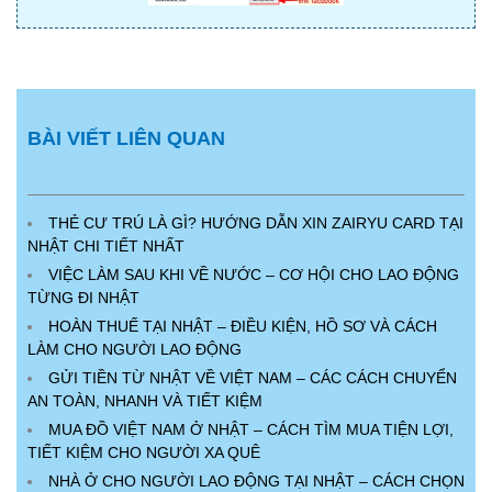
BÀI VIẾT LIÊN QUAN
THẺ CƯ TRÚ LÀ GÌ? HƯỚNG DẪN XIN ZAIRYU CARD TẠI
NHẬT CHI TIẾT NHẤT
VIỆC LÀM SAU KHI VỀ NƯỚC – CƠ HỘI CHO LAO ĐỘNG
TỪNG ĐI NHẬT
HOÀN THUẾ TẠI NHẬT – ĐIỀU KIỆN, HỒ SƠ VÀ CÁCH
LÀM CHO NGƯỜI LAO ĐỘNG
GỬI TIỀN TỪ NHẬT VỀ VIỆT NAM – CÁC CÁCH CHUYỂN
AN TOÀN, NHANH VÀ TIẾT KIỆM
MUA ĐỒ VIỆT NAM Ở NHẬT – CÁCH TÌM MUA TIỆN LỢI,
TIẾT KIỆM CHO NGƯỜI XA QUÊ
NHÀ Ở CHO NGƯỜI LAO ĐỘNG TẠI NHẬT – CÁCH CHỌN