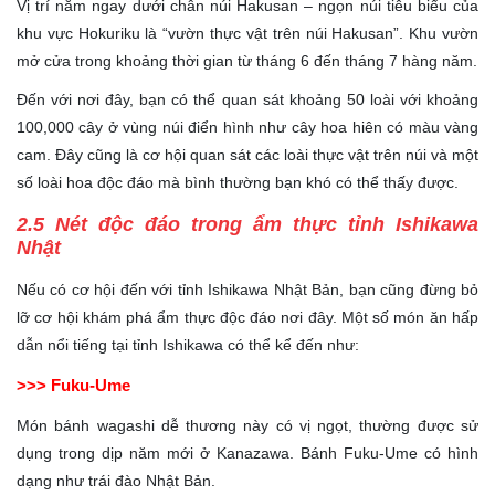
Vị trí nằm ngay dưới chân núi Hakusan – ngọn núi tiêu biểu của
khu vực Hokuriku là “vườn thực vật trên núi Hakusan”. Khu vườn
mở cửa trong khoảng thời gian từ tháng 6 đến tháng 7 hàng năm.
Đến với nơi đây, bạn có thể quan sát khoảng 50 loài với khoảng
100,000 cây ở vùng núi điển hình như cây hoa hiên có màu vàng
cam. Đây cũng là cơ hội quan sát các loài thực vật trên núi và một
số loài hoa độc đáo mà bình thường bạn khó có thể thấy được.
2.5 Nét độc đáo trong ẩm thực tỉnh Ishikawa
Nhật
Nếu có cơ hội đến với tỉnh Ishikawa Nhật Bản, bạn cũng đừng bỏ
lỡ cơ hội khám phá ẩm thực độc đáo nơi đây. Một số món ăn hấp
dẫn nổi tiếng tại tỉnh Ishikawa có thể kể đến như:
>>> Fuku-Ume
Món bánh wagashi dễ thương này có vị ngọt, thường được sử
dụng trong dịp năm mới ở Kanazawa. Bánh Fuku-Ume có hình
dạng như trái đào Nhật Bản.