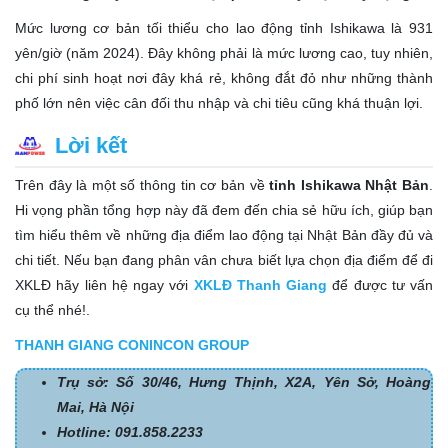
Mức lương cơ bản tối thiểu cho lao động tỉnh Ishikawa là 931
yên/giờ (năm 2024). Đây không phải là mức lương cao, tuy nhiên,
chi phí sinh hoạt nơi đây khá rẻ, không đắt đỏ như những thành
phố lớn nên việc cân đối thu nhập và chi tiêu cũng khá thuận lợi.
Lời kết
Trên đây là một số thông tin cơ bản về
tỉnh Ishikawa Nhật Bản
.
Hi vọng phần tổng hợp này đã đem đến chia sẻ hữu ích, giúp bạn
tìm hiểu thêm về những địa điểm lao động tại Nhật Bản đầy đủ và
chi tiết. Nếu bạn đang phân vân chưa biết lựa chọn địa điểm để đi
XKLĐ hãy liên hệ ngay với
XKLĐ Thanh Giang
để được tư vấn
cụ thể nhé!.
THANH GIANG CONINCON GROUP
Trụ sở: Số 30/46, Hưng Thịnh, X2A, Yên Sở, Hoàng
Mai, Hà Nội
Hotline: 091.858.2233