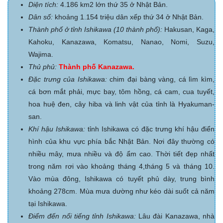
Diện tích:
4.186 km2 lớn thứ 35 ở Nhật Bản.
Dân số:
khoảng 1.154 triệu dân xếp thứ 34 ở Nhật Bản.
Thành phố ở tỉnh Ishikawa (10 thành phố):
Hakusan, Kaga,
Kahoku, Kanazawa, Komatsu, Nanao, Nomi, Suzu,
Wajima.
Thủ phủ:
Thành phố Kanazawa.
Đặc trưng của Ishikawa:
chim đại bàng vàng, cá lìm kìm,
cá bơn mắt phải, mực bay, tôm hồng, cá cam, cua tuyết,
hoa huệ đen, cây hiba và linh vật của tỉnh là Hyakuman-
san.
Khí hậu Ishikawa:
tỉnh Ishikawa có đặc trưng khí hậu điển
hình của khu vực phía bắc Nhật Bản. Nơi đây thường có
nhiều mây, mưa nhiều và độ ẩm cao. Thời tiết đẹp nhất
trong năm rơi vào khoảng tháng 4,tháng 5 và tháng 10.
Vào mùa đông, Ishikawa có tuyết phủ dày, trung bình
khoảng 278cm. Mùa mưa dường như kéo dài suốt cả năm
tại Ishikawa.
Điểm đến nổi tiếng tỉnh Ishikawa:
Lâu đài Kanazawa, nhà