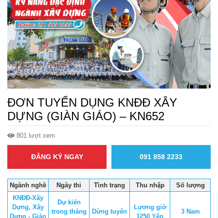
ĐƠN TUYỂN DỤNG KNĐĐ XÂY
DỰNG (GIÀN GIÁO) – KN652
801 lượt xem
ĐĂNG KÝ NGAY
091 858 2233
Ngành nghề
Ngày thi
Tình trạng
Thu nhập
Số lượng
KNĐĐ-Xây
Dự kiến
Dựng, Xây
Lương giờ
trong tháng
Dừng tuyển
3 Nam
Dựng - Giàn
1250 Yên