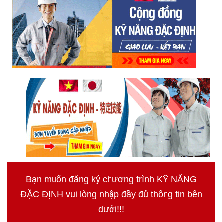
Bạn muốn đăng ký chương trình KỸ NĂNG
ĐẶC ĐỊNH vui lòng nhập đầy đủ thông tin bên
dưới!!!