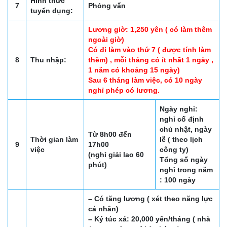
Hình thức
7
Phỏng vấn
tuyển dụng:
Lương giờ: 1,250 yên ( có làm thêm
ngoài giờ)
Có đi làm vào thứ 7 ( được tính làm
8
Thu nhập:
thêm) , mỗi tháng có ít nhất 1 ngày ,
1 năm có khoảng 15 ngày)
Sau 6 tháng làm việc, có 10 ngày
nghỉ phép có lương.
Ngày nghỉ:
nghỉ cố định
chủ nhật, ngày
Từ 8h00 đến
Thời gian làm
lễ ( theo lịch
9
17h00
việc
công ty)
(nghỉ giải lao 60
Tổng số ngày
phút)
nghỉ trong năm
: 100 ngày
– Có tăng lương ( xét theo năng lực
cá nhân)
– Ký túc xá: 20,000 yên/tháng ( nhà