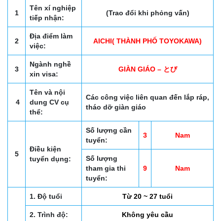
Tên xí nghiệp
1
(Trao đổi khi phỏng vấn)
tiếp nhận:
Địa điểm làm
2
AICHI( THÀNH PHỐ TOYOKAWA)
việc:
Ngành nghề
3
GIÀN GIÁO – とび
xin visa:
Tên và nội
Các công việc liên quan đến lắp ráp,
4
dung CV cụ
tháo dỡ giàn giáo
thể:
Số lượng cần
3
Nam
tuyển:
Điều kiện
5
Số lượng
tuyển dụng:
tham gia thi
9
Nam
tuyển:
1. Độ tuổi
Từ 20 ~ 27 tuổi
2. Trình độ:
Không yêu cầu