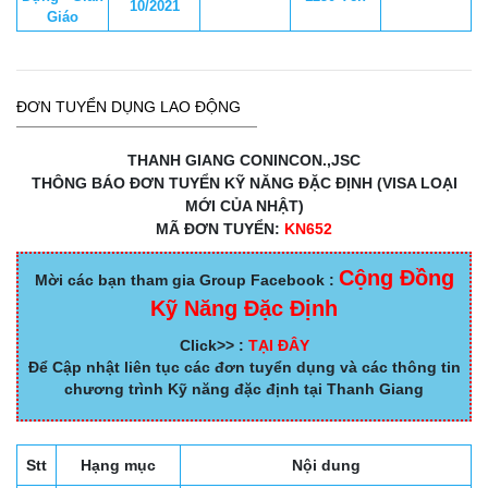
10/2021
Giáo
ĐƠN TUYỂN DỤNG LAO ĐỘNG
THANH GIANG CONINCON.,JSC
THÔNG BÁO ĐƠN TUYỂN KỸ NĂNG ĐẶC ĐỊNH (VISA LOẠI
MỚI CỦA NHẬT)
MÃ ĐƠN TUYỂN:
KN652
Cộng Đồng
Mời các bạn tham gia Group Facebook :
Kỹ Năng Đặc Định
Click>> :
TẠI ĐÂY
Để Cập nhật liên tục các đơn tuyển dụng và các thông tin
chương trình Kỹ năng đặc định tại Thanh Giang
Stt
Hạng mục
Nội dung