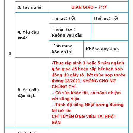
3. Tay nghề:
GIÀN GIÁO – とび
Thị lực: Tốt
Thể lực: Tốt
Thuận tay :
4. Yêu cầu
Không yêu cầu
khác
Tình trạng
Không quy định
hôn nhân:
6
-Thực tập sinh 3 hoặc 5 năm ngành
giàn giáo đã hoặc sắp hết hạn hợp
đồng đủ giấy tờ, kết thúc hợp trước
tháng 12/2021. KHÔNG CHO NỢ
CHỨNG CHỈ.
5. Yêu cầu
– Có sức khỏe tốt, có trách nhiệm
đặc biệt:
với công việc
– Trình độ tiếng Nhật tương đương
N4 trở lên
CHỈ TUYỂN ỨNG VIÊN TẠI NHẬT
BẢN