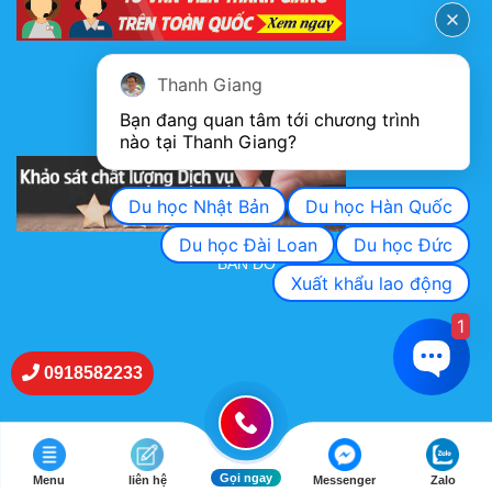
FANPAGE
Thanh Giang
Bạn đang quan tâm tới chương trình 
nào tại Thanh Giang? 
KHẢO SÁT CHẤT LƯỢNG DỊCH VỤ
Du học Nhật Bản
Du học Hàn Quốc
Du học Đài Loan
Du học Đức
BẢN ĐỒ
Xuất khẩu lao động
1
0918582233
Gọi ngay
Menu
liên hệ
Messenger
Zalo