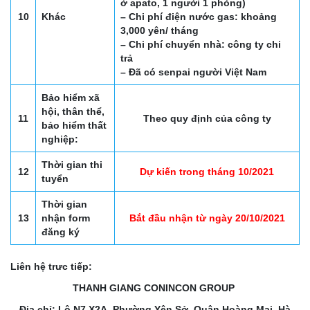
ở apato, 1 người 1 phòng)
10
Khác
– Chi phí điện nước gas: khoảng
3,000 yên/ tháng
– Chi phí chuyển nhà: công ty chi
trả
– Đã có senpai người Việt Nam
Bảo hiểm xã
hội, thân thể,
11
Theo quy định của công ty
bảo hiểm thất
nghiệp:
Thời gian thi
12
Dự kiến trong tháng 10/2021
tuyển
Thời gian
13
nhận form
Bắt đầu nhận từ ngày 20/10/2021
đăng ký
Liên hệ trưc tiếp:
THANH GIANG CONINCON GROUP
Địa chỉ: Lô N7 X2A, Phường Yên Sở, Quận Hoàng Mai, Hà