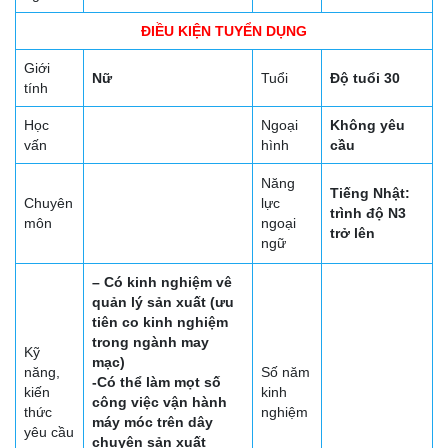
ĐIỀU KIỆN TUYỂN DỤNG
Giới
Nữ
Tuổi
Độ tuổi 30
tính
Học
Ngoại
Không yêu
vấn
hình
cầu
Năng
Tiếng Nhật:
Chuyên
lực
trình độ N3
môn
ngoại
trở lên
ngữ
– Có kinh nghiệm vê
quản lý sản xuất (ưu
tiên co kinh nghiệm
trong ngành may
Kỹ
mạc)
năng,
Số năm
-Có thể làm mọt số
kiến
kinh
công việc vận hành
thức
nghiệm
máy móc trên dây
yêu cầu
chuyên sản xuất