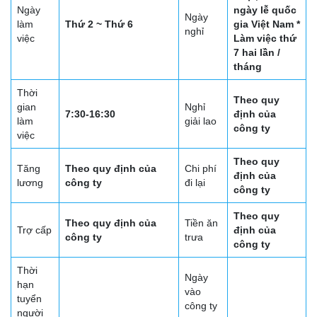
Ngày
ngày lễ quốc
Ngày
làm
Thứ 2 ~ Thứ 6
gia Việt Nam *
nghỉ
việc
Làm việc thứ
7 hai lần /
tháng
Thời
Theo quy
gian
Nghỉ
7:30-16:30
định của
làm
giải lao
công ty
việc
Theo quy
Tăng
Theo quy định của
Chi phí
định của
lương
công ty
đi lại
công ty
Theo quy
Theo quy định của
Tiền ăn
Trợ cấp
định của
công ty
trưa
công ty
Thời
Ngày
hạn
vào
tuyển
công ty
người