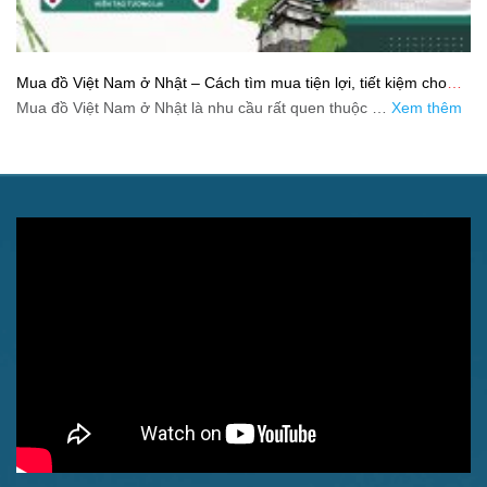
Mua đồ Việt Nam ở Nhật – Cách tìm mua tiện lợi, tiết kiệm cho
người xa quê
Mua đồ Việt Nam ở Nhật là nhu cầu rất quen thuộc …
Xem thêm