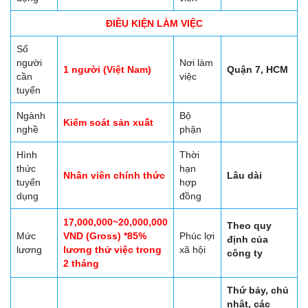
ĐIỀU KIỆN LÀM VIỆC
Số
người
Nơi làm
1 người (Việt Nam)
Quận 7, HCM
cần
việc
tuyển
Ngành
Bộ
Kiểm soát sản xuất
nghề
phận
Hình
Thời
thức
hạn
Nhân viên chính thức
Lâu dài
tuyển
hợp
dụng
đồng
17,000,000~20,000,000
Theo quy
Mức
VND (Gross) *85%
Phúc lợi
định của
lương
lương thử việc trong
xã hội
công ty
2 tháng
Thứ bảy, chủ
nhật, các