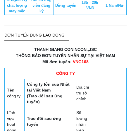
18tr - 20tr
chất lượng
viên đăng
Dừng tuyển
1 Nam/Nữ
VNĐ
may mặc
ký
ĐƠN TUYỂN DỤNG LAO ĐỘNG
THANH GIANG CONINCON.,JSC
THÔNG BÁO ĐƠN TUYỂN NHÂN SỰ TẠI VIỆT NAM
Mã đơn tuyển:
VNG168
CÔNG TY
Công ty lớn của Nhật
Địa chỉ
Tên
tại Việt Nam
trụ sở
công ty
(Trao đổi sau ứng
chính
tuyển)
Lĩnh
Số
vực
Trao đổi sau ứng
lượng
hoạt
tuyển
nhân
động
viên