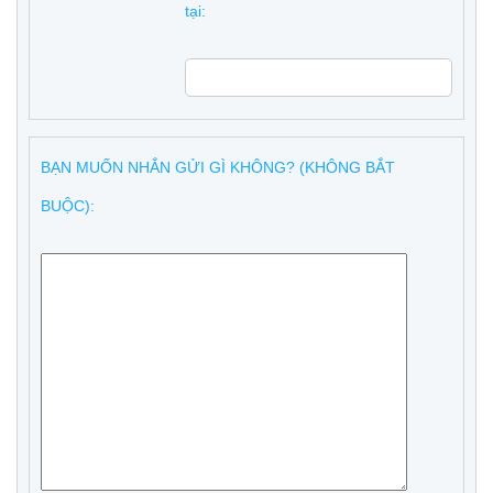
tại:
BẠN MUỐN NHẮN GỬI GÌ KHÔNG? (KHÔNG BẮT
BUỘC):