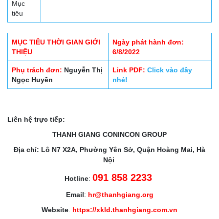
Mục
tiêu
MỤC TIÊU THỜI GIAN GIỚI
Ngày phát hành đơn:
THIỆU
6/8/2022
Phụ trách đơn:
Nguyễn Thị
Link PDF:
Click vào đây
Ngọc Huyền
nhé!
Liên hệ trực tiếp:
THANH GIANG CONINCON GROUP
Địa chỉ: Lô N7 X2A, Phường Yên Sở, Quận Hoàng Mai, Hà
Nội
091 858 2233
Hotline
:
Email
:
hr@thanhgiang.org
Website
:
https://xkld.thanhgiang.com.vn