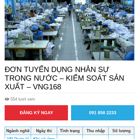
ĐƠN TUYỂN DỤNG NHÂN SỰ
TRONG NƯỚC – KIỂM SOÁT SẢN
XUẤT – VNG168
554 lượt xem
ĐĂNG KÝ NGAY
091 858 2233
Ngành nghề
Ngày thi
Tình trạng
Thu nhập
Số lượng
VN-Quản lý
Khi có ứng