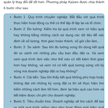
quản lý thay đổi để tốt hơn. Phương pháp Kaizen được chia thành
6 bước như sau:
Bước 1: Quy trình chuyên nghiệp: Bắt đầu với quá trình
thực hiện hoạt động cụ thể có thể lặp đi lặp lại và tổ chức.
Bước 2: Đo lường: Kiểm tra lại quá trình xem có hiệu quả
hay không bằng những cách sử dụng các dữ liệu để xác
định về số lượng, thời gian hoàn thành, số giờ cần làm,…
Bước 3: So sánh: Sau khi đo lường xong thì dùng kết quả
đó so sánh với những yêu cầu ban đầu đặt ra. Và xem
xem quá trình làm việc như thế nào có tiết kiệm thời gian
hơn hay không, và xem nó có kết quả tương xứng với kỳ
vòng mà doanh nghiệp đặt ra hay không?
Bước 4: Cải tiến: Sau khi thấy kết quả không phù hợp hoặc
không đạt với những kỳ vọng đặt ra thì sẽ thực hiện tìm
kiếm những cách làm tốt hơn, đem lại hiệu quả cao hơn và
tiết kiệm được chi phí cho doanh nghiệp.
Bước 5: Tiêu chuẩn hóa: Doanh nghiệp sẽ tìm cách để tạo
ra một quá trình giống như như hoạt động mới hiệu quả