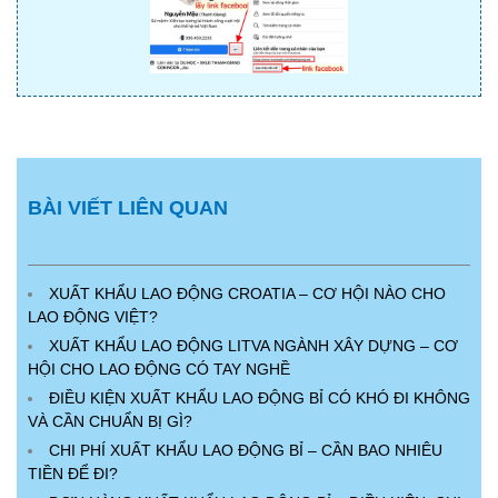
BÀI VIẾT LIÊN QUAN
XUẤT KHẨU LAO ĐỘNG CROATIA – CƠ HỘI NÀO CHO
LAO ĐỘNG VIỆT?
XUẤT KHẨU LAO ĐỘNG LITVA NGÀNH XÂY DỰNG – CƠ
HỘI CHO LAO ĐỘNG CÓ TAY NGHỀ
ĐIỀU KIỆN XUẤT KHẨU LAO ĐỘNG BỈ CÓ KHÓ ĐI KHÔNG
VÀ CẦN CHUẨN BỊ GÌ?
CHI PHÍ XUẤT KHẨU LAO ĐỘNG BỈ – CẦN BAO NHIÊU
TIỀN ĐỂ ĐI?