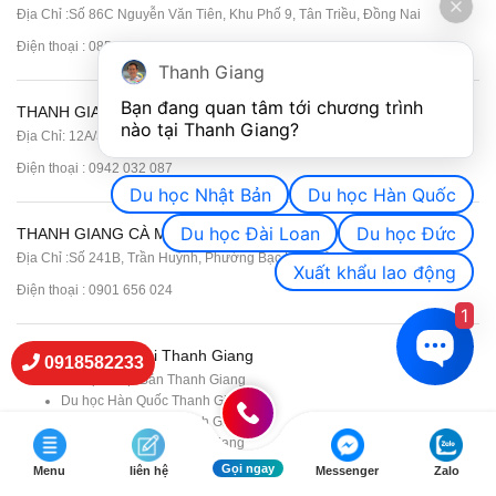
Địa Chỉ :Số 86C Nguyễn Văn Tiên, Khu Phố 9, Tân Triều, Đồng Nai
Điện thoại :
085 224 2233
Thanh Giang
Bạn đang quan tâm tới chương trình 
THANH GIANG Đắk Lắk
nào tại Thanh Giang? 
Địa Chỉ: 12A/33, khu phố Ninh Tịnh 6, Phường Tuy Hòa, Tỉnh Đắk Lắk.
Điện thoại : 0942 032 087
Du học Nhật Bản
Du học Hàn Quốc
Du học Đài Loan
Du học Đức
THANH GIANG CÀ MAU
Địa Chỉ :Số 241B, Trần Huỳnh, Phường Bạc Liêu, Tỉnh Cà Mau
Xuất khẩu lao động
Điện thoại : 0901 656 024
1
Các dịch vụ khác tại Thanh Giang
0918582233
Du học Nhật Bản Thanh Giang
Du học Hàn Quốc Thanh Giang
Du học nghề Đức Thanh Giang
Du học Đài Loan Thanh Giang
Xuất khẩu lao động Nhật Bản
Gọi ngay
Menu
liên hệ
Messenger
Zalo