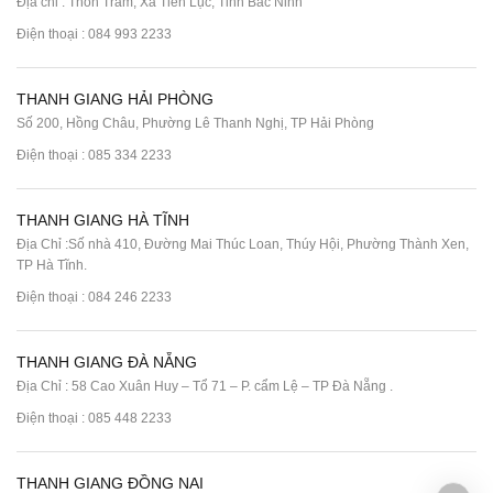
Địa chỉ : Thôn Trám, Xã Tiên Lục, Tỉnh Bắc Ninh
Điện thoại :
084 993 2233
THANH GIANG HẢI PHÒNG
Số 200, Hồng Châu, Phường Lê Thanh Nghị, TP Hải Phòng
Điện thoại :
085 334 2233
THANH GIANG HÀ TĨNH
Địa Chỉ :Số nhà 410, Đường Mai Thúc Loan, Thúy Hội, Phường Thành Xen,
TP Hà Tĩnh.
Điện thoại :
084 246 2233
THANH GIANG ĐÀ NẴNG
Địa Chỉ : 58 Cao Xuân Huy – Tổ 71 – P. cẩm Lệ – TP Đà Nẵng .
Điện thoại :
085 448 2233
THANH GIANG ĐỒNG NAI