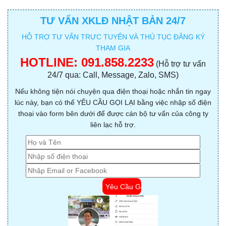
TƯ VẤN XKLĐ NHẬT BẢN 24/7
HỖ TRỢ TƯ VẤN TRỰC TUYẾN VÀ THỦ TỤC ĐĂNG KÝ
THAM GIA
HOTLINE:
091.858.2233
(Hỗ trợ tư vấn
24/7 qua: Call, Message, Zalo, SMS)
Nếu không tiện nói chuyện qua điện thoại hoặc nhắn tin ngay
lúc này, bạn có thể YÊU CẦU GỌI LẠI bằng việc nhập số điện
thoại vào form bên dưới để được cán bộ tư vấn của công ty
liên lạc hỗ trợ.