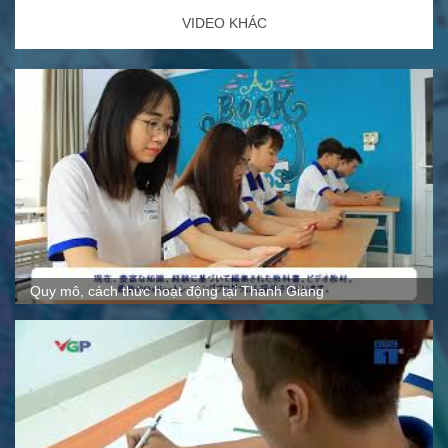
VIDEO KHÁC
H
H
Quy mô, cách thức hoạt động tại Thanh Giang