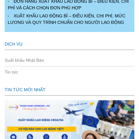
ĐƠN HÀNG XUẤT KHẨU LAO ĐỘNG BỈ – ĐIỀU KIỆN, CHI
PHÍ VÀ CÁCH CHỌN ĐƠN PHÙ HỢP
XUẤT KHẨU LAO ĐỘNG BỈ – ĐIỀU KIỆN, CHI PHÍ, MỨC
LƯƠNG VÀ QUY TRÌNH CHUẨN CHO NGƯỜI LAO ĐỘNG
DỊCH VỤ
Xuất khẩu Nhật Bản
Tin tức
TIN TỨC MỚI NHẤT