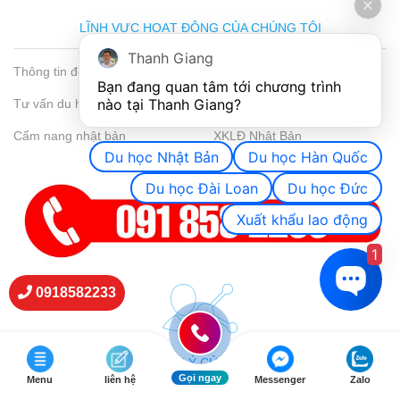
LĨNH VỰC HOẠT ĐỘNG CỦA CHÚNG TÔI
Thanh Giang
Thông tin đơn hàng
Thương mại Việt -Nhật
Bạn đang quan tâm tới chương trình 
nào tại Thanh Giang? 
Tư vấn du học nhật bản
Đào tạo tiếng nhật
Cẩm nang nhật bản
XKLĐ Nhật Bản
Du học Nhật Bản
Du học Hàn Quốc
Du học Đài Loan
Du học Đức
Xuất khẩu lao động
1
0918582233
CHI NHÁNH ĐẠI LÝ CỦA THANH GIANG
Gọi ngay
Menu
liên hệ
Messenger
Zalo