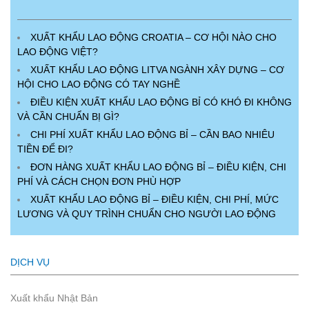
XUẤT KHẨU LAO ĐỘNG CROATIA – CƠ HỘI NÀO CHO
LAO ĐỘNG VIỆT?
XUẤT KHẨU LAO ĐỘNG LITVA NGÀNH XÂY DỰNG – CƠ
HỘI CHO LAO ĐỘNG CÓ TAY NGHỀ
ĐIỀU KIỆN XUẤT KHẨU LAO ĐỘNG BỈ CÓ KHÓ ĐI KHÔNG
VÀ CẦN CHUẨN BỊ GÌ?
CHI PHÍ XUẤT KHẨU LAO ĐỘNG BỈ – CẦN BAO NHIÊU
TIỀN ĐỂ ĐI?
ĐƠN HÀNG XUẤT KHẨU LAO ĐỘNG BỈ – ĐIỀU KIỆN, CHI
PHÍ VÀ CÁCH CHỌN ĐƠN PHÙ HỢP
XUẤT KHẨU LAO ĐỘNG BỈ – ĐIỀU KIỆN, CHI PHÍ, MỨC
LƯƠNG VÀ QUY TRÌNH CHUẨN CHO NGƯỜI LAO ĐỘNG
DỊCH VỤ
Xuất khẩu Nhật Bản