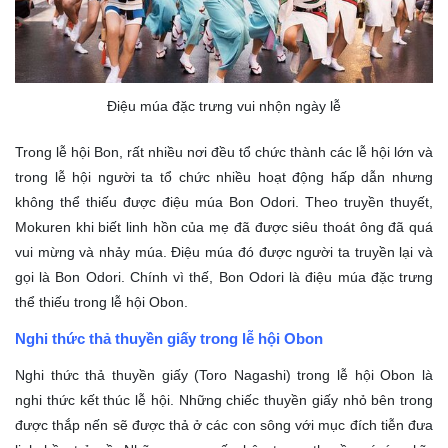
Điệu múa đặc trưng vui nhộn ngày lễ
Trong lễ hội Bon, rất nhiều nơi đều tổ chức thành các lễ hội lớn và
trong lễ hội người ta tổ chức nhiều hoạt động hấp dẫn nhưng
không thể thiếu được điệu múa Bon Odori. Theo truyền thuyết,
Mokuren khi biết linh hồn của mẹ đã được siêu thoát ông đã quá
vui mừng và nhảy múa. Điệu múa đó được người ta truyền lại và
gọi là Bon Odori. Chính vì thế, Bon Odori là điệu múa đặc trưng
thể thiếu trong lễ hội Obon.
Nghi thức thả thuyền giấy trong lễ hội Obon
Nghi thức thả thuyền giấy (Toro Nagashi) trong lễ hội Obon là
nghi thức kết thúc lễ hội. Những chiếc thuyền giấy nhỏ bên trong
được thắp nến sẽ được thả ở các con sông với mục đích tiễn đưa