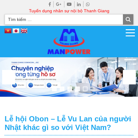
Tuyển dụng nhân sự nội bộ Thanh Giang
Lễ hội Obon – Lễ Vu Lan của người
Nhật khác gì so với Việt Nam?