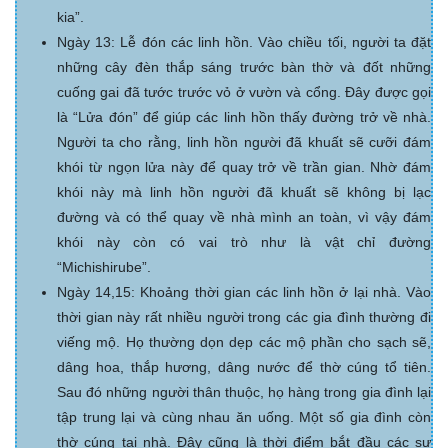
kia”.
Ngày 13: Lễ đón các linh hồn. Vào chiều tối, người ta đặt
những cây đèn thắp sáng trước bàn thờ và đốt những
cuống gai đã tước trước vỏ ở vườn và cổng. Đây được gọi
là “Lửa đón” để giúp các linh hồn thấy đường trở về nhà.
Người ta cho rằng, linh hồn người đã khuất sẽ cưỡi đám
khói từ ngọn lửa này để quay trở về trần gian. Nhờ đám
khói này mà linh hồn người đã khuất sẽ không bị lạc
đường và có thể quay về nhà mình an toàn, vì vậy đám
khói này còn có vai trò như là vật chỉ đường
“Michishirube”.
Ngày 14,15: Khoảng thời gian các linh hồn ở lại nhà. Vào
thời gian này rất nhiều người trong các gia đình thường đi
viếng mộ. Họ thường dọn dẹp các mộ phần cho sạch sẽ,
dâng hoa, thắp hương, dâng nước để thờ cúng tổ tiên.
Sau đó những người thân thuộc, họ hàng trong gia đình lại
tập trung lại và cùng nhau ăn uống. Một số gia đình còn
thờ cúng tại nhà. Đây cũng là thời điểm bắt đầu các sự