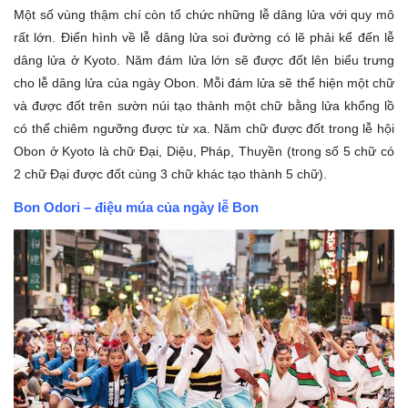
Một số vùng thậm chí còn tổ chức những lễ dâng lửa với quy mô
rất lớn. Điển hình về lễ dâng lửa soi đường có lẽ phải kể đến lễ
dâng lửa ở Kyoto. Năm đám lửa lớn sẽ được đốt lên biểu trưng
cho lễ dâng lửa của ngày Obon. Mỗi đám lửa sẽ thể hiện một chữ
và được đốt trên sườn núi tạo thành một chữ bằng lửa khổng lồ
có thể chiêm ngưỡng được từ xa. Năm chữ được đốt trong lễ hội
Obon ở Kyoto là chữ Đại, Diệu, Pháp, Thuyền (trong số 5 chữ có
2 chữ Đại được đốt cùng 3 chữ khác tạo thành 5 chữ).
Bon Odori – điệu múa của ngày lễ Bon