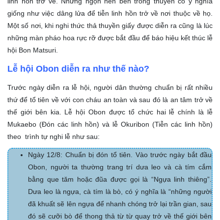
linh hồn trở về. Những ngọn nến bên trong thuyền có ý nghĩa
giống như việc dâng lửa để tiễn linh hồn trở về nơi thuộc về họ.
Một số nơi, khi nghi thức thả thuyền giấy được diễn ra cũng là lúc
những màn pháo hoa rực rỡ được bắt đầu để báo hiệu kết thúc lễ
hội Bon Matsuri.
Lễ hội Obon diễn ra như thế nào?
Trước ngày diễn ra lễ hội, người dân thường chuẩn bị rất nhiều
thứ để tổ tiên về với con cháu an toàn và sau đó là an tâm trở về
thế giới bên kia. Lễ hội Obon được tổ chức hai lễ chính là lễ
Mukaebo (Đón các linh hồn) và lễ Okuribon (Tiễn các linh hồn)
theo trình tự nghi lễ như sau:
Ngày 12/8: Chuẩn bị đón tổ tiên. Vào trước ngày bắt đầu
Obon, người ta thường trang trí dưa leo và cà tím cắm
bằng que tăm hoặc đũa được gọi là “Ngựa linh thiêng”.
Dưa leo là ngựa, cà tím là bò, có ý nghĩa là “những người
đã khuất sẽ lên ngựa để nhanh chóng trở lại trần gian, sau
đó sẽ cưỡi bò để thong thả từ từ quay trở về thế giới bên