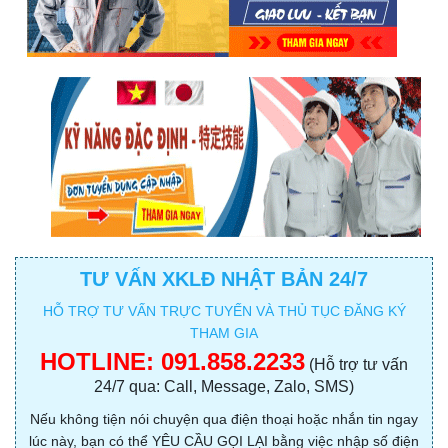
TƯ VẤN XKLĐ NHẬT BẢN 24/7
HỖ TRỢ TƯ VẤN TRỰC TUYẾN VÀ THỦ TỤC ĐĂNG KÝ
THAM GIA
HOTLINE:
091.858.2233
(Hỗ trợ tư vấn
24/7 qua: Call, Message, Zalo, SMS)
Nếu không tiện nói chuyện qua điện thoại hoặc nhắn tin ngay
lúc này, bạn có thể YÊU CẦU GỌI LẠI bằng việc nhập số điện