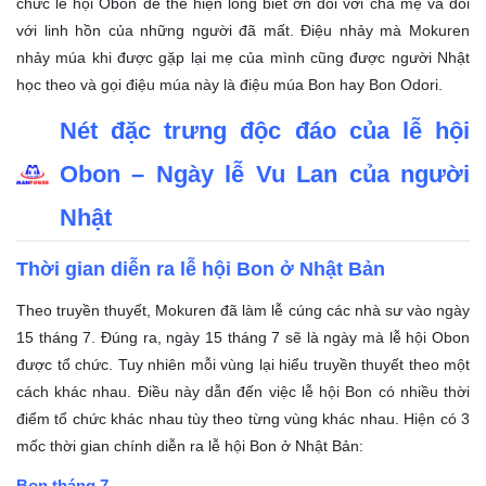
chức lễ hội Obon để thể hiện lòng biết ơn đối với cha mẹ và đối
với linh hồn của những người đã mất. Điệu nhảy mà Mokuren
nhảy múa khi được gặp lại mẹ của mình cũng được người Nhật
học theo và gọi điệu múa này là điệu múa Bon hay Bon Odori.
Nét đặc trưng độc đáo của lễ hội
Obon – Ngày lễ Vu Lan của người
Nhật
Thời gian diễn ra lễ hội Bon ở Nhật Bản
Theo truyền thuyết, Mokuren đã làm lễ cúng các nhà sư vào ngày
15 tháng 7. Đúng ra, ngày 15 tháng 7 sẽ là ngày mà lễ hội Obon
được tổ chức. Tuy nhiên mỗi vùng lại hiểu truyền thuyết theo một
cách khác nhau. Điều này dẫn đến việc lễ hội Bon có nhiều thời
điểm tổ chức khác nhau tùy theo từng vùng khác nhau. Hiện có 3
mốc thời gian chính diễn ra lễ hội Bon ở Nhật Bản:
Bon tháng 7