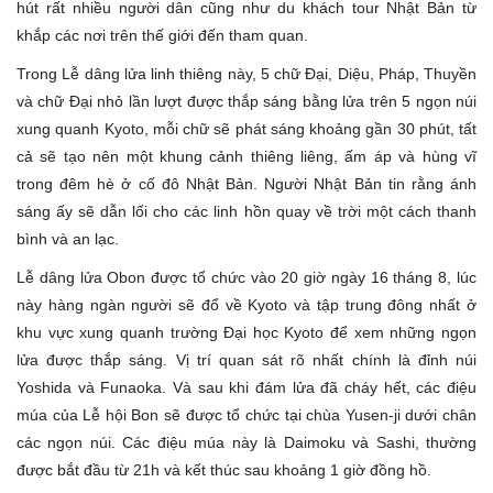
hút rất nhiều người dân cũng như du khách tour Nhật Bản từ
khắp các nơi trên thế giới đến tham quan.
Trong Lễ dâng lửa linh thiêng này, 5 chữ Đại, Diệu, Pháp, Thuyền
và chữ Đại nhỏ lần lượt được thắp sáng bằng lửa trên 5 ngọn núi
xung quanh Kyoto, mỗi chữ sẽ phát sáng khoảng gần 30 phút, tất
cả sẽ tạo nên một khung cảnh thiêng liêng, ấm áp và hùng vĩ
trong đêm hè ở cố đô Nhật Bản. Người Nhật Bản tin rằng ánh
sáng ấy sẽ dẫn lối cho các linh hồn quay về trời một cách thanh
bình và an lạc.
Lễ dâng lửa Obon được tổ chức vào 20 giờ ngày 16 tháng 8, lúc
này hàng ngàn người sẽ đổ về Kyoto và tập trung đông nhất ở
khu vực xung quanh trường Đại học Kyoto để xem những ngọn
lửa được thắp sáng. Vị trí quan sát rõ nhất chính là đỉnh núi
Yoshida và Funaoka. Và sau khi đám lửa đã cháy hết, các điệu
múa của Lễ hội Bon sẽ được tổ chức tại chùa Yusen-ji dưới chân
các ngọn núi. Các điệu múa này là Daimoku và Sashi, thường
được bắt đầu từ 21h và kết thúc sau khoảng 1 giờ đồng hồ.