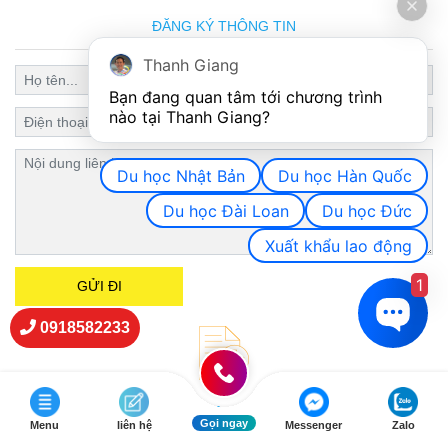
ĐĂNG KÝ THÔNG TIN
Thanh Giang
Bạn đang quan tâm tới chương trình 
nào tại Thanh Giang? 
Du học Nhật Bản
Du học Hàn Quốc
Du học Đài Loan
Du học Đức
Xuất khẩu lao động
1
0918582233
LĨNH VỰC HOẠT ĐỘNG CỦA CHÚNG TÔI
Gọi ngay
Menu
liên hệ
Messenger
Zalo