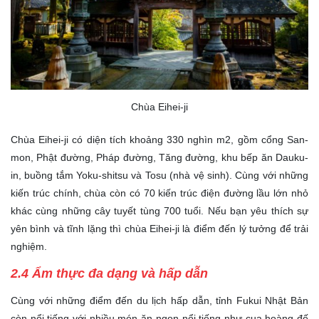
Chùa Eihei-ji
Chùa Eihei-ji có diện tích khoảng 330 nghìn m2, gồm cổng San-
mon, Phật đường, Pháp đường, Tăng đường, khu bếp ăn Dauku-
in, buồng tắm Yoku-shitsu và Tosu (nhà vệ sinh). Cùng với những
kiến trúc chính, chùa còn có 70 kiến trúc điện đường lầu lớn nhỏ
khác cùng những cây tuyết tùng 700 tuổi. Nếu bạn yêu thích sự
yên bình và tĩnh lặng thì chùa Eihei-ji là điểm đến lý tưởng để trải
nghiệm.
2.4 Ẩm thực đa dạng và hấp dẫn
Cùng với những điểm đến du lịch hấp dẫn, tỉnh Fukui Nhật Bản
còn nổi tiếng với nhiều món ăn ngon nổi tiếng như cua hoàng đế