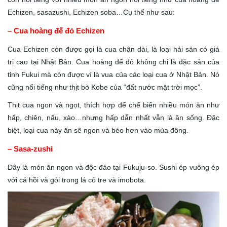
Echizen, sasazushi, Echizen soba…Cụ thể như sau:
– Cua hoàng đế đỏ Echizen
Cua Echizen còn được gọi là cua chân dài, là loại hải sản có giá
trị cao tại Nhật Bản. Cua hoàng đế đỏ không chỉ là đặc sản của
tỉnh Fukui mà còn được ví là vua của các loại cua ở Nhật Bản. Nó
cũng nổi tiếng như thịt bò Kobe của “đất nước mặt trời mọc”.
Thịt cua ngon và ngọt, thích hợp để chế biến nhiều món ăn như
hấp, chiên, nấu, xào…nhưng hấp dẫn nhất vẫn là ăn sống. Đặc
biệt, loại cua này ăn sẽ ngon và béo hơn vào mùa đông.
– Sasa-zushi
Đây là món ăn ngon và độc đáo tại Fukuju-so. Sushi ép vuông ép
với cá hồi và gói trong lá cỏ tre và imobota.