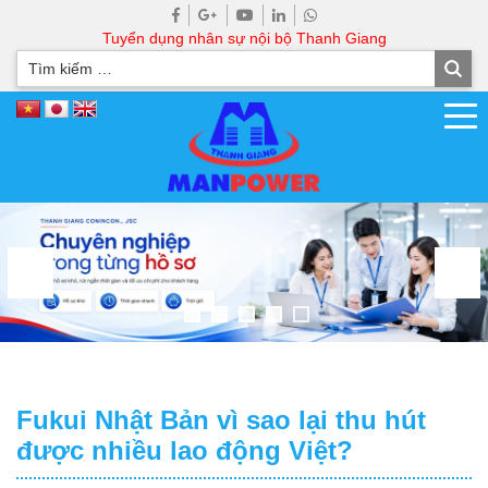
Tuyển dụng nhân sự nội bộ Thanh Giang
Fukui Nhật Bản vì sao lại thu hút
được nhiều lao động Việt?