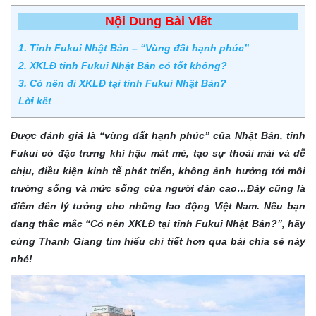
Nội Dung Bài Viết
1. Tỉnh Fukui Nhật Bản – “Vùng đất hạnh phúc”
2. XKLĐ tỉnh Fukui Nhật Bản có tốt không?
3. Có nên đi XKLĐ tại tỉnh Fukui Nhật Bản?
Lời kết
Được đánh giá là “vùng đất hạnh phúc” của Nhật Bản, tỉnh
Fukui có đặc trưng khí hậu mát mẻ, tạo sự thoải mái và dễ
chịu, điều kiện kinh tế phát triển, không ảnh hưởng tới môi
trường sống và mức sống của người dân cao…Đây cũng là
điểm đến lý tưởng cho những lao động Việt Nam. Nếu bạn
đang thắc mắc “Có nên XKLĐ tại tỉnh Fukui Nhật Bản?”, hãy
cùng Thanh Giang tìm hiểu chi tiết hơn qua bài chia sẻ này
nhé!