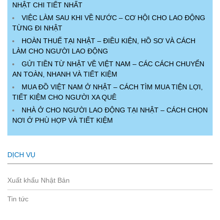
NHẬT CHI TIẾT NHẤT
VIỆC LÀM SAU KHI VỀ NƯỚC – CƠ HỘI CHO LAO ĐỘNG
TỪNG ĐI NHẬT
HOÀN THUẾ TẠI NHẬT – ĐIỀU KIỆN, HỒ SƠ VÀ CÁCH
LÀM CHO NGƯỜI LAO ĐỘNG
GỬI TIỀN TỪ NHẬT VỀ VIỆT NAM – CÁC CÁCH CHUYỂN
AN TOÀN, NHANH VÀ TIẾT KIỆM
MUA ĐỒ VIỆT NAM Ở NHẬT – CÁCH TÌM MUA TIỆN LỢI,
TIẾT KIỆM CHO NGƯỜI XA QUÊ
NHÀ Ở CHO NGƯỜI LAO ĐỘNG TẠI NHẬT – CÁCH CHỌN
NƠI Ở PHÙ HỢP VÀ TIẾT KIỆM
DỊCH VỤ
Xuất khẩu Nhật Bản
Tin tức