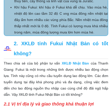
thủy tiên, cây thông và linh vật của vùng là Juratic.
Khí hậu Fukui: khí hậu ở Fukui khá dễ chịu. Vào mùa hè,
nhiệt độ lên cao tầm 32 độ C xng mùa đông nền nhiệt tại
đây ấm hơn nhiều các vùng phía Bắc. Nền nhiệt mùa đông
thấp nhất mới là 0 độ. Tỉnh Fukui có lượng mưa khá nhiều
trong năm, mùa đông lượng mưa lớn hơn mùa hè.
2. XKLĐ tỉnh Fukui Nhật Bản có tốt
không?
Theo chia sẻ của bộ phận tư vấn
XKLĐ Nhật Bản
của Thanh
Giang: Fukui là một trong những tỉnh được nhiều lao động chọn
lựa. Tỉnh này cũng có nhu cầu tuyển dụng lao động lớn. Các đơn
tuyển dụng tại đây khá phong phú và đa dạng, công việc đem
đến cho lao động nguồn thu nhập cao cùng chế độ đãi ngộ hấp
dẫn. Vậy XKLĐ tỉnh Fukui Nhật Bản có tốt không?
2.1 Vị trí địa lý và giao thông khá thuận lợi