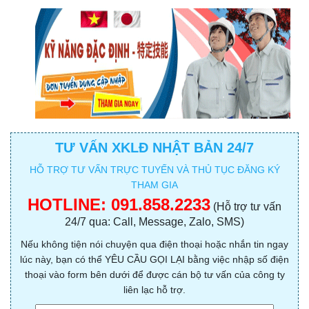
TƯ VẤN XKLĐ NHẬT BẢN 24/7
HỖ TRỢ TƯ VẤN TRỰC TUYẾN VÀ THỦ TỤC ĐĂNG KÝ
THAM GIA
HOTLINE:
091.858.2233
(Hỗ trợ tư vấn
24/7 qua: Call, Message, Zalo, SMS)
Nếu không tiện nói chuyện qua điện thoại hoặc nhắn tin ngay
lúc này, bạn có thể YÊU CẦU GỌI LẠI bằng việc nhập số điện
thoại vào form bên dưới để được cán bộ tư vấn của công ty
liên lạc hỗ trợ.