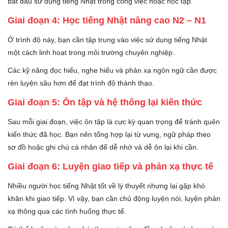
bắt đầu sử dụng tiếng Nhật trong công việc hoặc học tập.
Giai đoạn 4: Học tiếng Nhật nâng cao N2 – N1
Ở trình độ này, bạn cần tập trung vào việc sử dụng tiếng Nhật
một cách linh hoạt trong môi trường chuyên nghiệp.
Các kỹ năng đọc hiểu, nghe hiểu và phản xạ ngôn ngữ cần được
rèn luyện sâu hơn để đạt trình độ thành thạo.
Giai đoạn 5: Ôn tập và hệ thống lại kiến thức
Sau mỗi giai đoạn, việc ôn tập là cực kỳ quan trọng để tránh quên
kiến thức đã học. Bạn nên tổng hợp lại từ vựng, ngữ pháp theo
sơ đồ hoặc ghi chú cá nhân để dễ nhớ và dễ ôn lại khi cần.
Giai đoạn 6: Luyện giao tiếp và phản xạ thực tế
Nhiều người học tiếng Nhật tốt về lý thuyết nhưng lại gặp khó
khăn khi giao tiếp. Vì vậy, bạn cần chủ động luyện nói, luyện phản
xạ thông qua các tình huống thực tế.