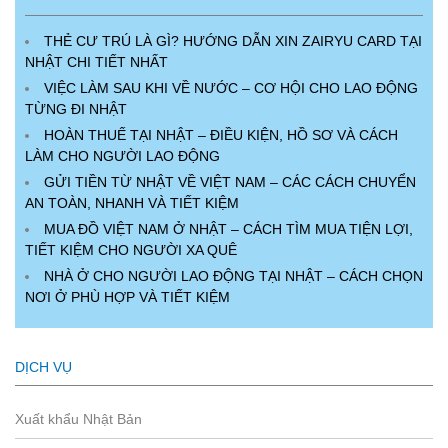
THẺ CƯ TRÚ LÀ GÌ? HƯỚNG DẪN XIN ZAIRYU CARD TẠI
NHẬT CHI TIẾT NHẤT
VIỆC LÀM SAU KHI VỀ NƯỚC – CƠ HỘI CHO LAO ĐỘNG
TỪNG ĐI NHẬT
HOÀN THUẾ TẠI NHẬT – ĐIỀU KIỆN, HỒ SƠ VÀ CÁCH
LÀM CHO NGƯỜI LAO ĐỘNG
GỬI TIỀN TỪ NHẬT VỀ VIỆT NAM – CÁC CÁCH CHUYỂN
AN TOÀN, NHANH VÀ TIẾT KIỆM
MUA ĐỒ VIỆT NAM Ở NHẬT – CÁCH TÌM MUA TIỆN LỢI,
TIẾT KIỆM CHO NGƯỜI XA QUÊ
NHÀ Ở CHO NGƯỜI LAO ĐỘNG TẠI NHẬT – CÁCH CHỌN
NƠI Ở PHÙ HỢP VÀ TIẾT KIỆM
DỊCH VỤ
Xuất khẩu Nhật Bản