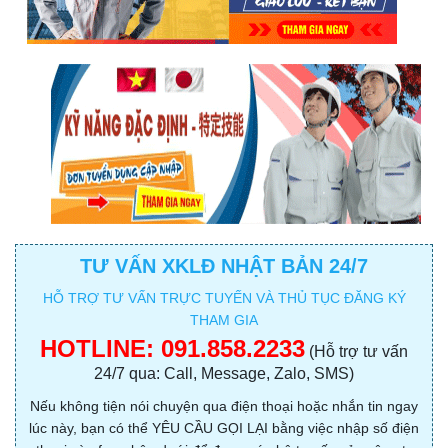
TƯ VẤN XKLĐ NHẬT BẢN 24/7
HỖ TRỢ TƯ VẤN TRỰC TUYẾN VÀ THỦ TỤC ĐĂNG KÝ
THAM GIA
HOTLINE:
091.858.2233
(Hỗ trợ tư vấn
24/7 qua: Call, Message, Zalo, SMS)
Nếu không tiện nói chuyện qua điện thoại hoặc nhắn tin ngay
lúc này, bạn có thể YÊU CẦU GỌI LẠI bằng việc nhập số điện