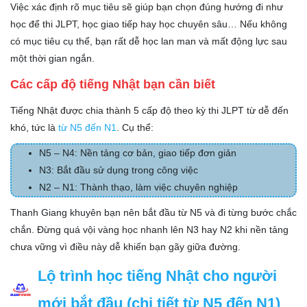
Việc xác định rõ mục tiêu sẽ giúp bạn chọn đúng hướng đi như
học để thi JLPT, học giao tiếp hay học chuyên sâu… Nếu không
có mục tiêu cụ thể, bạn rất dễ học lan man và mất động lực sau
một thời gian ngắn.
Các cấp độ tiếng Nhật bạn cần biết
Tiếng Nhật được chia thành 5 cấp độ theo kỳ thi JLPT từ dễ đến
khó, tức là
từ N5 đến N1
. Cụ thể:
N5 – N4: Nền tảng cơ bản, giao tiếp đơn giản
N3: Bắt đầu sử dụng trong công việc
N2 – N1: Thành thạo, làm việc chuyên nghiệp
Thanh Giang khuyên bạn nên bắt đầu từ N5 và đi từng bước chắc
chắn. Đừng quá vội vàng học nhanh lên N3 hay N2 khi nền tảng
chưa vững vì điều này dễ khiến bạn gãy giữa đường.
Lộ trình học tiếng Nhật cho người
mới bắt đầu (chi tiết từ N5 đến N1)