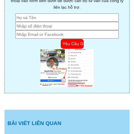
thoại vào form bên dưới để được cán bộ tư vấn của công ty
liên lạc hỗ trợ.
BÀI VIẾT LIÊN QUAN