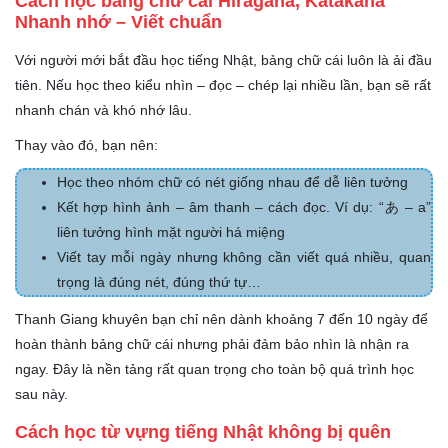
Cách học bảng chữ cái Hiragana, Katakana
Nhanh nhớ – Viết chuẩn
Với người mới bắt đầu học tiếng Nhật, bảng chữ cái luôn là ải đầu
tiên. Nếu học theo kiểu nhìn – đọc – chép lại nhiều lần, bạn sẽ rất
nhanh chán và khó nhớ lâu.
Thay vào đó, bạn nên:
Học theo nhóm chữ có nét giống nhau để dễ liên tưởng
Kết hợp hình ảnh – âm thanh – cách đọc. Ví dụ: “あ – a”
liên tưởng hình mặt người há miệng
Viết tay mỗi ngày nhưng không cần viết quá nhiều, quan
trọng là đúng nét, đúng thứ tự…
Thanh Giang khuyên bạn chỉ nên dành khoảng 7 đến 10 ngày để
hoàn thành bảng chữ cái nhưng phải đảm bảo nhìn là nhận ra
ngay. Đây là nền tảng rất quan trọng cho toàn bộ quá trình học
sau này.
Cách học từ vựng tiếng Nhật không bị quên