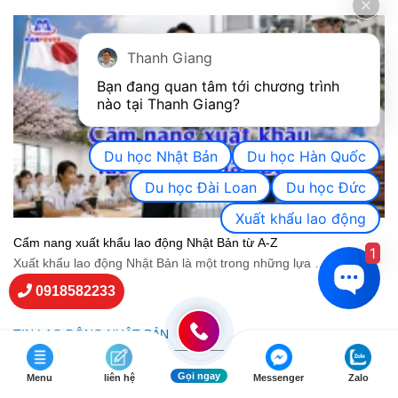
Thanh Giang
Bạn đang quan tâm tới chương trình 
nào tại Thanh Giang? 
Du học Nhật Bản
Du học Hàn Quốc
Du học Đài Loan
Du học Đức
Xuất khẩu lao động
Cẩm nang xuất khẩu lao động Nhật Bản từ A-Z
1
Xuất khẩu lao động Nhật Bản là một trong những lựa …
Xem
thêm
0918582233
TIN LAO ĐỘNG NHẬT BẢN
Gọi ngay
Menu
liên hệ
Messenger
Zalo