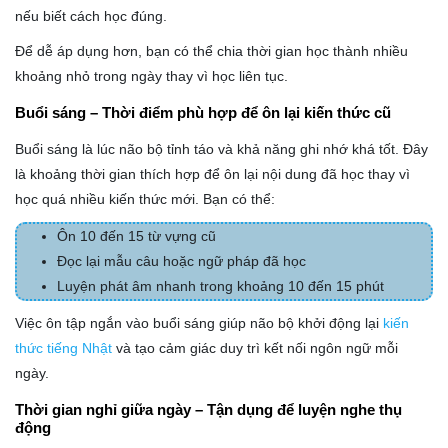
nếu biết cách học đúng.
Để dễ áp dụng hơn, bạn có thể chia thời gian học thành nhiều
khoảng nhỏ trong ngày thay vì học liên tục.
Buổi sáng – Thời điểm phù hợp để ôn lại kiến thức cũ
Buổi sáng là lúc não bộ tỉnh táo và khả năng ghi nhớ khá tốt. Đây
là khoảng thời gian thích hợp để ôn lại nội dung đã học thay vì
học quá nhiều kiến thức mới. Bạn có thể:
Ôn 10 đến 15 từ vựng cũ
Đọc lại mẫu câu hoặc ngữ pháp đã học
Luyện phát âm nhanh trong khoảng 10 đến 15 phút
Việc ôn tập ngắn vào buổi sáng giúp não bộ khởi động lại
kiến
thức tiếng Nhật
và tạo cảm giác duy trì kết nối ngôn ngữ mỗi
ngày.
Thời gian nghỉ giữa ngày – Tận dụng để luyện nghe thụ
động