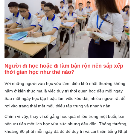
Người đi học hoặc đi làm bận rộn nên sắp xếp
thời gian học như thế nào?
Với những người vừa học vừa làm, điều khó nhất thường không
nằm ở kiến thức mà là việc duy trì thói quen học đều mỗi ngày.
Sau một ngày học tập hoặc làm việc kéo dài, nhiều người rất dễ
rơi vào trạng thái mệt mỏi, thiếu tập trung và nhanh nản.
Chính vì vậy, thay vì cố gắng học quá nhiều trong một buổi, bạn
nên ưu tiên một lịch học vừa sức nhưng đều đặn. Thông thường,
khoảng 90 phút mỗi ngày đã đủ để duy trì và cải thiện tiếng Nhật