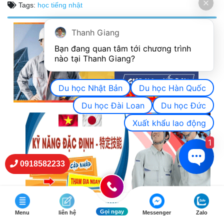
Tags:
học tiếng nhật
Thanh Giang
Bạn đang quan tâm tới chương trình 
nào tại Thanh Giang? 
Du học Nhật Bản
Du học Hàn Quốc
Du học Đài Loan
Du học Đức
Xuất khẩu lao động
1
0918582233
TƯ VẤN XKLĐ NHẬT BẢN 24/7
Gọi ngay
Menu
liên hệ
Messenger
Zalo