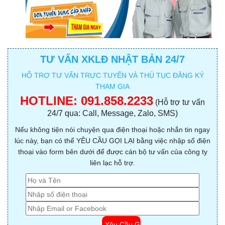
TƯ VẤN XKLĐ NHẬT BẢN 24/7
HỖ TRỢ TƯ VẤN TRỰC TUYẾN VÀ THỦ TỤC ĐĂNG KÝ
THAM GIA
HOTLINE:
091.858.2233
(Hỗ trợ tư vấn
24/7 qua: Call, Message, Zalo, SMS)
Nếu không tiện nói chuyện qua điện thoại hoặc nhắn tin ngay
lúc này, bạn có thể YÊU CẦU GỌI LẠI bằng việc nhập số điện
thoại vào form bên dưới để được cán bộ tư vấn của công ty
liên lạc hỗ trợ.