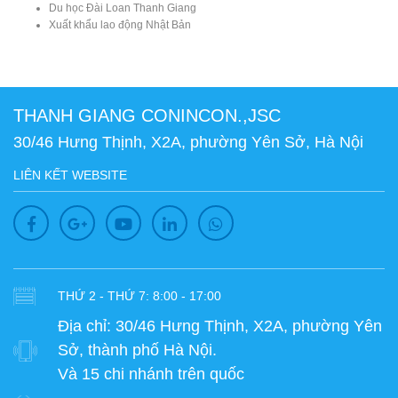
Du học Đài Loan Thanh Giang
Xuất khẩu lao động Nhật Bản
THANH GIANG CONINCON.,JSC
30/46 Hưng Thịnh, X2A, phường Yên Sở, Hà Nội
LIÊN KẾT WEBSITE
THỨ 2 - THỨ 7: 8:00 - 17:00
Địa chỉ:
30/46 Hưng Thịnh, X2A, phường Yên
Sở, thành phố Hà Nội.
Và 15 chi nhánh trên quốc