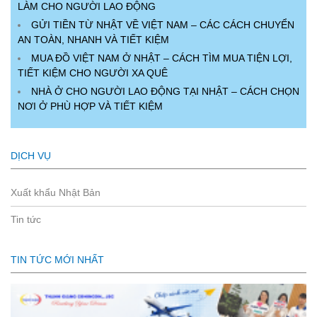
LÀM CHO NGƯỜI LAO ĐỘNG
GỬI TIỀN TỪ NHẬT VỀ VIỆT NAM – CÁC CÁCH CHUYỂN
AN TOÀN, NHANH VÀ TIẾT KIỆM
MUA ĐỒ VIỆT NAM Ở NHẬT – CÁCH TÌM MUA TIỆN LỢI,
TIẾT KIỆM CHO NGƯỜI XA QUÊ
NHÀ Ở CHO NGƯỜI LAO ĐỘNG TẠI NHẬT – CÁCH CHỌN
NƠI Ở PHÙ HỢP VÀ TIẾT KIỆM
DỊCH VỤ
Xuất khẩu Nhật Bản
Tin tức
TIN TỨC MỚI NHẤT