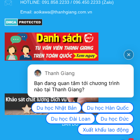
HOTLINE:
091.858.2233 / 096.450.2233 (Zalo)
Email:
aoikawa@thanhgiang.com.vn
FANPAGE
Thanh Giang
Bạn đang quan tâm tới chương trình 
nào tại Thanh Giang? 
KHẢO SÁT CHẤT LƯỢNG DỊCH VỤ
Du học Nhật Bản
Du học Hàn Quốc
Du học Đài Loan
Du học Đức
BẢN ĐỒ
Xuất khẩu lao động