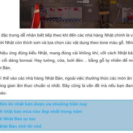
 đặc trưng dễ nhận biết tiếp theo khi đến các nhà hàng Nhật chính là 
ời Nhật còn thích sơn và lựa chọn các vật dụng theo tone màu gỗ. Nhì
hiệu ứng đúng kiểu Nhật, mang đúng cái không khí, cốt cách Nhật b
 cối dáng bonsai. Hay tường, cửa, lưới đèn… bằng gỗ tự nhiên để mỗi
t Bản.
ì thế vào các nhà hàng Nhật Bản, ngoài việc thưởng thức các món ăn 
ông gian ẩm thực chuẩn vị nhất. Đây cũng là vấn đề mà nếu bạn đa
hảo.
Món ăn nhật bản được ưa chuộng hiện nay
Đi nhật bản mùa nào đẹp nhất trong năm
Đi Nhật Bản tự túc
Nhật Bản chờ tôi nhé