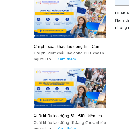
Quán ă
Nam th
những n
Chi phí xuất khẩu lao động Bỉ – Cần
bao nhiêu tiền để đi?
Chi phí xuất khẩu lao động Bỉ là khoản
người lao …
Xem thêm
Xuất khẩu lao động Bỉ – Điều kiện, chi
phí, mức lương và quy trình chuẩn cho
Xuất khẩu lao động Bỉ đang được nhiều
người lao động
người lao …
Xem thêm