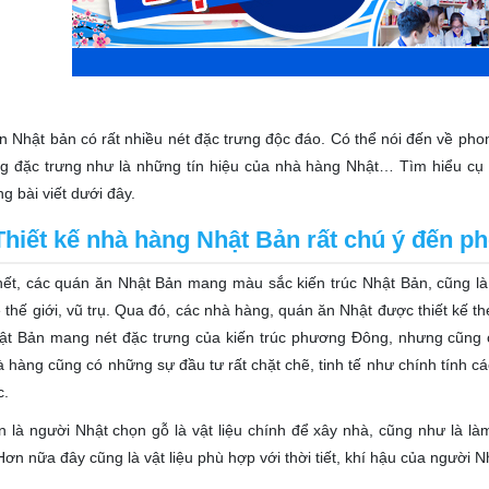
 Nhật bản có rất nhiều nét đặc trưng độc đáo. Có thể nói đến về phong
g đặc trưng như là những tín hiệu của nhà hàng Nhật… Tìm hiểu cụ 
ng bài viết dưới đây.
Thiết kế nhà hàng Nhật Bản rất chú ý đến p
ết, các quán ăn Nhật Bản mang màu sắc kiến trúc Nhật Bản, cũng là 
 thế giới, vũ trụ. Qua đó, các nhà hàng, quán ăn Nhật được thiết kế t
ật Bản mang nét đặc trưng của kiến trúc phương Đông, nhưng cũng c
à hàng cũng có những sự đầu tư rất chặt chẽ, tinh tế như chính tính 
c.
n là người Nhật chọn gỗ là vật liệu chính để xây nhà, cũng như là làm 
Hơn nữa đây cũng là vật liệu phù hợp với thời tiết, khí hậu của người 