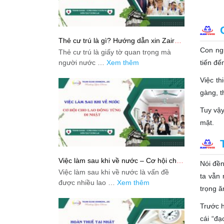
Thẻ cư trú là gì? Hướng dẫn xin Zairyu
Card tại Nhật chi tiết nhất
Con ngư
Thẻ cư trú là giấy tờ quan trọng mà
người nước …
Xem thêm
tiến đế
Việc th
gàng, t
Tuy vậy
mặt.
Việc làm sau khi về nước – Cơ hội cho
Nói đề
lao động từng đi Nhật
Việc làm sau khi về nước là vấn đề
ta vẫn 
được nhiều lao …
Xem thêm
trọng ă
Trước h
cái “đạ