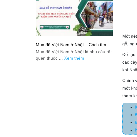
Một nét
gỗ, ngư
Mua đồ Việt Nam ở Nhật – Cách tìm
mua tiện lợi, tiết kiệm cho người xa quê
Mua đồ Việt Nam ở Nhật là nhu cầu rất
Để tạo 
quen thuộc …
Xem thêm
các cây
khí Nhậ
Chính v
một kh
tham k