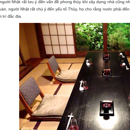
người Nhật rất lưu ý đến vấn đề phong thủy khi xây dựng nhà cũng n
án, người Nhật rất chú ý đến yếu tố Thủy, họ cho rằng nước phải đến
ị trí đắc địa.