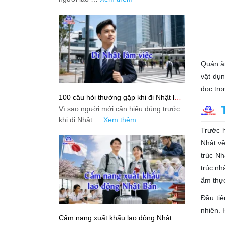
Quán ăn
vật dụn
đọc tro
100 câu hỏi thường gặp khi đi Nhật làm
việc: Giải đáp thật dễ hiểu cho người
Vì sao người mới cần hiểu đúng trước
mới bắt đầu
khi đi Nhật …
Xem thêm
Trước h
Nhật về
trúc Nh
trúc nh
ẩm thự
Đầu tiê
nhiên. 
Cẩm nang xuất khẩu lao động Nhật