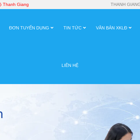
bộ Thanh Giang
THANH GIANG
ĐƠN TUYỂN DỤNG
TIN TỨC
VĂN BẢN XKLĐ
LIÊN HỆ