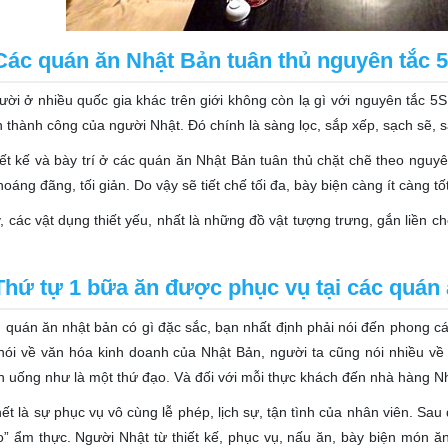
Các quán ăn Nhật Bản tuân thủ nguyên tắc 
ời ở nhiều quốc gia khác trên giới không còn lạ gì với nguyên tắc 5
n thành công của người Nhật. Đó chính là sàng lọc, sắp xếp, sạch sẽ, 
iết kế và bày trí ở các quán ăn Nhật Bản tuân thủ chặt chẽ theo nguyê
hoáng đãng, tối giản. Do vậy sẽ tiết chế tối đa, bày biện càng ít càng t
, các vật dụng thiết yếu, nhất là những đồ vật tượng trưng, gắn liền 
Thứ tự 1 bữa ăn được phục vụ tại các quán
n
quán ăn nhật bản có gì đặc sắc, bạn nhất định phải nói đến phong 
nói về văn hóa kinh doanh của Nhật Bản, người ta cũng nói nhiều về
n uống như là một thứ đạo. Và đối với mỗi thực khách đến nhà hàng N
ết là sự phục vụ vô cùng lễ phép, lịch sự, tận tình của nhân viên. Sa
o” ẩm thực. Người Nhật từ thiết kế, phục vụ, nấu ăn, bày biện món 