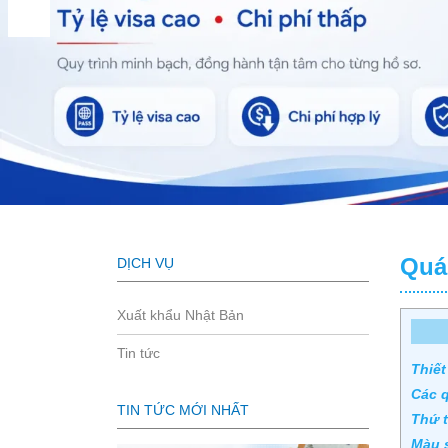
Quá
DỊCH VỤ
Xuất khẩu Nhật Bản
Tin tức
Thiết
Các q
TIN TỨC MỚI NHẤT
Thứ t
Màu s