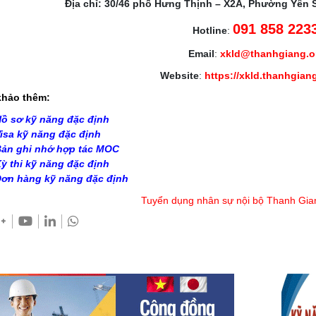
Địa chỉ: 30/46 phố Hưng Thịnh – X2A, Phường Yên 
091 858 223
Hotline
:
Email
:
xkld@thanhgiang.
Website
:
https://xkld.thanhgian
hảo thêm:
ồ sơ kỹ năng đặc định
isa kỹ năng đặc định
ản ghi nhớ hợp tác MOC
ỳ thi kỹ năng đặc định
ơn hàng kỹ năng đặc định
Tuyển dụng nhân sự nội bộ Thanh Gia