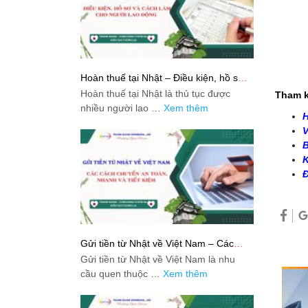
Hoàn thuế tại Nhật – Điều kiện, hồ sơ
và cách làm cho người lao động
Hoàn thuế tại Nhật là thủ tục được
Tham k
nhiều người lao …
Xem thêm
H
V
B
K
Đ
Gửi tiền từ Nhật về Việt Nam – Các
cách chuyển an toàn, nhanh và tiết
Gửi tiền từ Nhật về Việt Nam là nhu
kiệm
cầu quen thuộc …
Xem thêm