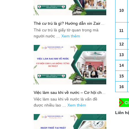
10
Thẻ cư trú là gì? Hướng dẫn xin Zairyu
Card tại Nhật chi tiết nhất
Thẻ cư trú là giấy tờ quan trọng mà
11
người nước …
Xem thêm
12
13
14
15
16
Việc làm sau khi về nước – Cơ hội cho
lao động từng đi Nhật
Việc làm sau khi về nước là vấn đề
được nhiều lao …
Xem thêm
Liên hệ