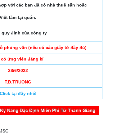
hợp với các bạn đã có nhà thuê sẵn hoăc
Viêt làm tại quán.
 quy định của công ty
đỗ phỏng vấn (nếu có các giấy tờ đầy đủ)
 có ứng viên đăng kí
28/6/2022
T.Đ.TRUONG
Click tại đây nhé!
 JSC