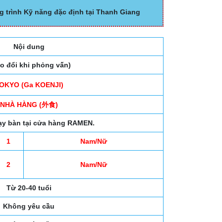
g trình Kỹ năng đặc định tại Thanh Giang
Nội dung
ao đổi khi phỏng vấn)
OKYO (Ga KOENJI)
NHÀ HÀNG (外食)
ạy bàn tại cửa hàng RAMEN.
1
Nam/Nữ
2
Nam/Nữ
Từ 20-40 tuổi
Không yêu cầu