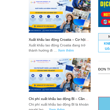
Xuất khẩu lao động Croatia – Cơ hội
KNĐ
nào cho lao động Việt?
Xuất khẩu lao động Croatia đang trở
Uố
thành hướng đi …
Xem thêm
ĐƠN T
Chi phí xuất khẩu lao động Bỉ – Cần
bao nhiêu tiền để đi?
Chi phí xuất khẩu lao động Bỉ là khoản
người lao …
Xem thêm