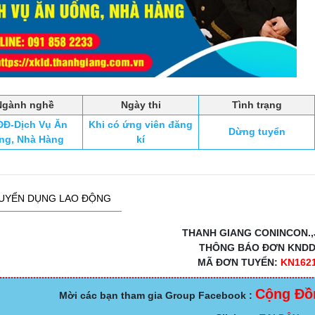
Ngành nghề
Ngày thi
Tình trạng
Đ-Dịch Vụ Ăn
Khi có ứng viên đăng
Dừng tuyển
ng, Nhà Hàng
kí
UYỂN DỤNG LAO ĐỘNG
THANH GIANG CONINCON.,
THÔNG BÁO ĐƠN KND
MÃ ĐƠN TUYỂN:
KN162
Cộng Đồ
Mời các bạn tham gia Group Facebook :