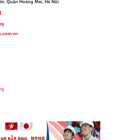
Sở, Quận Hoàng Mai, Hà Nội
3
org
g.com.vn
ng