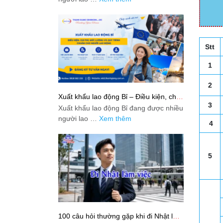
Stt
1
2
Xuất khẩu lao động Bỉ – Điều kiện, chi
phí, mức lương và quy trình chuẩn cho
3
Xuất khẩu lao động Bỉ đang được nhiều
người lao động
người lao …
Xem thêm
4
5
100 câu hỏi thường gặp khi đi Nhật làm