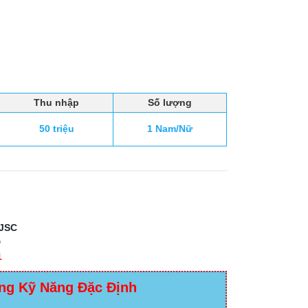
Thu nhập
Số lượng
50 triệu
1 Nam/Nữ
JSC
D
1
ng Kỹ Năng Đặc Định