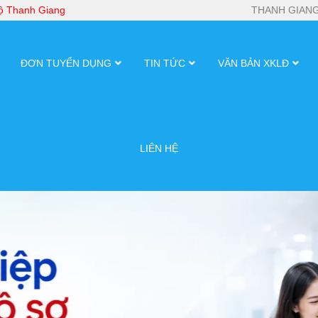
bộ Thanh Giang
THANH GIANG
ĐƠN TUYỂN DỤNG
TIN TỨC
VĂN BẢN XKLĐ
LIÊN HỆ